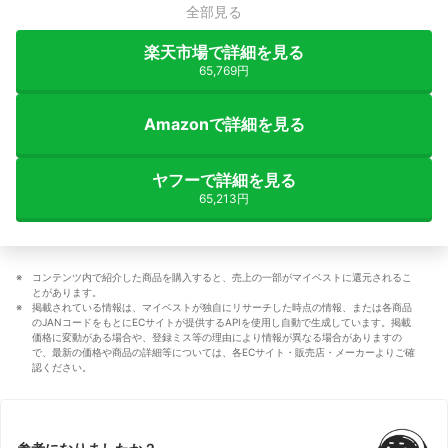
全部見る
楽天市場で詳細を見る
65,769円
Amazonで詳細を見る
ヤフーで詳細を見る
65,213円
コンテンツ内で紹介した商品を購入すると、売上の一部がマイベストに還元されるこ
とがあります。
掲載されている情報は、マイベストが独自にリサーチした時点の情報、または各商品
のJANコードをもとにECサイトが提供するAPIを使用し自動で生成しています。掲載
価格に変動がある場合や、登録ミス等の理由により情報が異なる場合がありますの
で、最新の価格や商品の詳細等については、各ECサイト・販売店・メーカーよりご確
認ください。