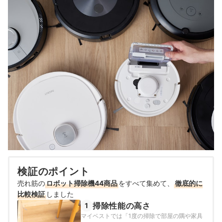
検証のポイント
売れ筋の
ロボット掃除機44商品
をすべて集めて、
徹底的に
比較検証
しました
掃除性能の高さ
1
マイベストでは「1度の掃除で部屋の隅や家具