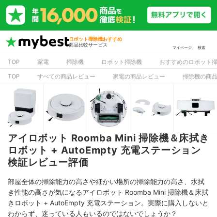
ロボット掃除機おすすめ
商品比較サービス
マイページ
検索
TOP
家電
掃除機
ロボット掃除機
おすすめのロボット
TOP
すべての商品レビュー
家電の商品レビュー
掃除機の商
アイロボット Roomba Mini 掃除機＆床拭き
ロボット + AutoEmpty 充電ステーション
検証レビュー評価
部屋全体の掃除能力の高さや細かい場所の掃除能力の高さ、水拭
き性能の高さが気になるアイロボット Roomba Mini 掃除機＆床拭
きロボット + AutoEmpty 充電ステーション。実際に購入しないと
わからず、迷っている人もいるのではないでしょうか？