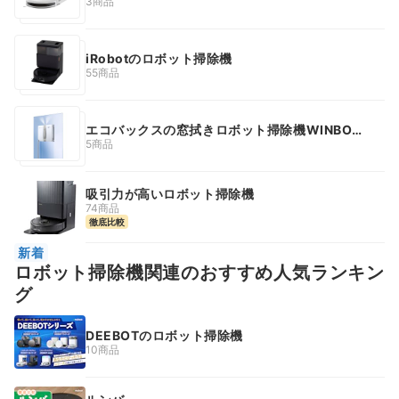
3商品
iRobotのロボット掃除機
55商品
エコバックスの窓拭きロボット掃除機WINBOT
シリーズ
5商品
吸引力が高いロボット掃除機
74商品
徹底比較
新着
ロボット掃除機関連のおすすめ人気ランキン
グ
DEEBOTのロボット掃除機
10商品