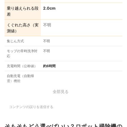
乗り越えられる段
2.0cm
差
くぐれた高さ（実
不明
測値）
集じん方式
不明
モップの常時洗浄対
不明
応
充電時間（公称値）
約6時間
自動充電（自動帰
還）機能
全部見る
コンテンツの誤りを送信する
そもそもどう選べばいい？ロボット掃除機の