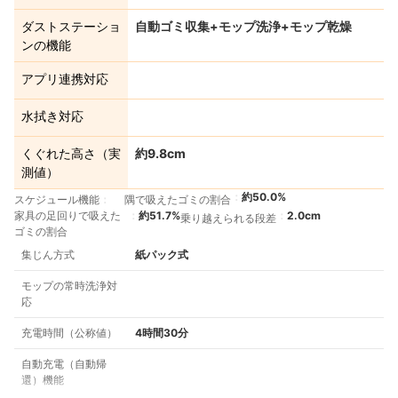
ダストステーショ
自動ゴミ収集+モップ洗浄+モップ乾燥
ンの機能
アプリ連携対応
水拭き対応
くぐれた高さ（実
約9.8cm
測値）
約50.0%
スケジュール機能
隅で吸えたゴミの割合
家具の足回りで吸えた
約51.7%
2.0cm
乗り越えられる段差
ゴミの割合
集じん方式
紙パック式
モップの常時洗浄対
応
充電時間（公称値）
4時間30分
自動充電（自動帰
還）機能