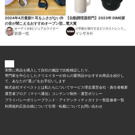
2024年4月最新!! 耳をふさがない外
【自動調理器部門】2023年 DIME家
の音が聞こえるおすすめオープン型
電大賞
ワイヤレスイヤホン。ながら聞きイ
オーディオ&ビジュアルライター
小学館が発行するビジネストレンドマ
折原一也
ガジン
イシザキH
ヤホンから音質と装着感、コスパに
優れたおすすめをセレクト！ 骨伝
導や完全ワイヤレスタイプも選出。
全機種テスト済みです！
実際に商品を購入して自社の施設で比較検証したり、
専門家を中心としたクリエイターが自らの愛用品やおすすめ商品を紹介し
て、あなたの“選ぶ”をお手伝いします
株式会社マイベストとは
私たちについて
サービス理念
運営会社・責任者概要
運営者ブログ（マイベ通信）
コンテンツ制作・運営ポリシー
プライバシーポリシー
ブランド・アイデンティティ
ガイド一覧
監修者一覧
利用規約
広告出稿について
引用・転載について
お問い合わせ