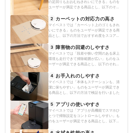
の足回りもおおむねきれいにできる」ものを
ユーザーが満足できる商品とし、以下のそれ
ぞれの方法のスコアの加重平均でおすすめ度
をスコア化しました。
カーペットの対応力の高さ
2
マイベストでは「カーペット上のゴミもきれ
いにできる」ものをユーザーが満足できる商
品とし、以下の方法でおすすめ度をスコア化
しました。
障害物の回避のしやすさ
3
マイベストでは「段差や狭い空間のある床上
環境も走行できて掃除範囲が広い」ものをユ
ーザーが満足できる商品とし、以下のそれぞ
れの方法のスコアの加重平均でおすすめ度を
スコア化しました。
お手入れのしやすさ
4
マイベストでは「本体もステーションも、清
潔に保ちやすい」ものをユーザーが満足でき
る商品とし、以下の方法で検証を行いました
アプリの使いやすさ
5
マイベストでは「アプリが高機能でスマホひ
とつで掃除設定をコントロールしやすい」も
のをユーザーが満足できる商品とし、以下の
方法で検証を行いました。
水拭き性能の高さ
6