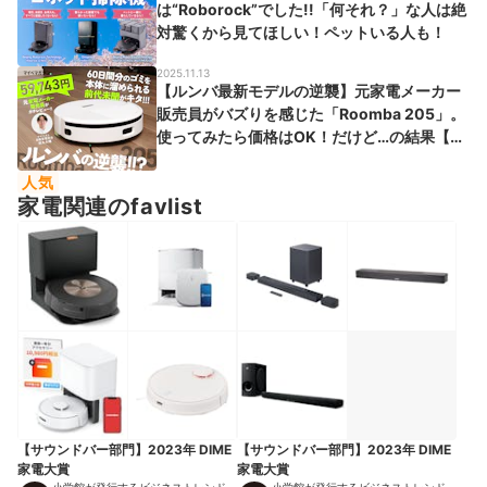
は“Roborock”でした!!「何それ？」な人は絶
対驚くから見てほしい！ペットいる人も！
2025.11.13
【ルンバ最新モデルの逆襲】元家電メーカー
販売員がバズりを感じた「Roomba 205」。
使ってみたら価格はOK！だけど…の結果【ロ
ボット掃除機】
人気
家電関連のfavlist
【サウンドバー部門】2023年 DIME
【サウンドバー部門】2023年 DIME
家電大賞
家電大賞