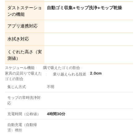
ダストステーショ
自動ゴミ収集+モップ洗浄+モップ乾燥
ンの機能
アプリ連携対応
水拭き対応
くぐれた高さ（実
測値）
スケジュール機能
隅で吸えたゴミの割合
家具の足回りで吸えた
2.0cm
乗り越えられる段差
ゴミの割合
集じん方式
不明
モップの常時洗浄対
応
充電時間（公称値）
4時間30分
自動充電（自動帰
還）機能