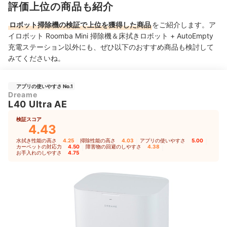
評価上位の商品も紹介
ロボット掃除機の検証で上位を獲得した商品
をご紹介します。ア
イロボット Roomba Mini 掃除機＆床拭きロボット + AutoEmpty
充電ステーション以外にも、ぜひ以下のおすすめ商品も検討して
みてくださいね。
アプリの使いやすさ No.1
Dreame
L40 Ultra AE
検証スコア
4.43
水拭き性能の高さ
4.25
｜
掃除性能の高さ
4.03
｜
アプリの使いやすさ
5.00
｜
カーペットの対応力
4.50
｜
障害物の回避のしやすさ
4.38
｜
お手入れのしやすさ
4.75