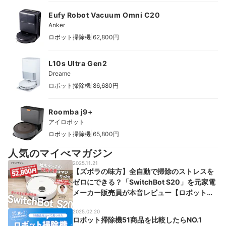
Eufy Robot Vacuum Omni C20
Anker
|
ロボット掃除機
62,800円
L10s Ultra Gen2
Dreame
|
ロボット掃除機
86,680円
Roomba j9+
アイロボット
|
ロボット掃除機
65,800円
人気のマイべマガジン
2025.11.21
【ズボラの味方】全自動で掃除のストレスを
ゼロにできる？「SwitchBot S20」を元家電
メーカー販売員が本音レビュー【ロボット掃
除機】
2025.02.20
ロボット掃除機51商品を比較したらNO.1