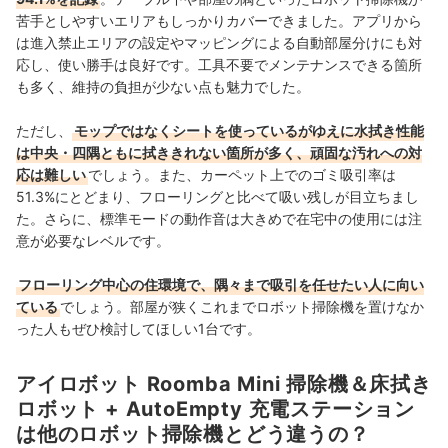
苦手としやすいエリアもしっかりカバーできました。アプリから
は進入禁止エリアの設定やマッピングによる自動部屋分けにも対
応し、使い勝手は良好です。工具不要でメンテナンスできる箇所
も多く、維持の負担が少ない点も魅力でした。
ただし、
モップではなくシートを使っているがゆえに水拭き性能
は中央・四隅ともに拭ききれない箇所が多く、頑固な汚れへの対
応は難しい
でしょう。また、カーペット上でのゴミ吸引率は
51.3%にとどまり、フローリングと比べて吸い残しが目立ちまし
た。さらに、標準モードの動作音は大きめで在宅中の使用には注
意が必要なレベルです。
フローリング中心の住環境で、隅々まで吸引を任せたい人に向い
ている
でしょう。部屋が狭くこれまでロボット掃除機を置けなか
った人もぜひ検討してほしい1台です。
アイロボット Roomba Mini 掃除機＆床拭き
ロボット + AutoEmpty 充電ステーション
は他のロボット掃除機とどう違うの？