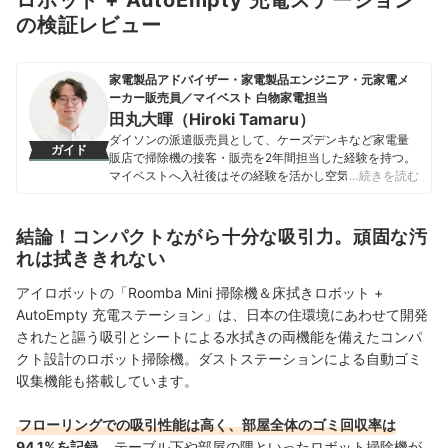
ロボット + AutoEmpty 充電ステーション
の検証レビュー
家電製品アドバイザー・家電製品エンジニア・元家電メ
ーカー販売員／マイベスト 白物家電担当
田丸大暉（Hiroki Tamaru）
ダイソンの派遣販売員として、ケーズデンキなど家電量
ガイド
販店で掃除機の接客・販売を2年間担当した経験を持つ。
マイベストへ入社後はその経験を活かし空気清浄機・除
…続きを読む
湿機・オイルヒーター・スティッククリーナーなど季節
家電・空調家電や掃除機をはじめ白物家電全般を専門に
ガイドを担当し、日立やシャープ、パナソニックなどの
結論！コンパクトながら十分な吸引力。頑固な汚
総合家電メーカーから、ダイニチ工業・Sharkなどの専門
れは拭ききれない
メーカーまで、150以上の家電製品を比較検証してきた。
毎日使う家電製品だからこそ、本当によい商品を誰もが
アイロボットの「Roomba Mini 掃除機＆床拭きロボット +
簡単に選べるように、性能はもちろん省エネ性能やお手
AutoEmpty 充電ステーション」は、日本の住環境にあわせて開発
入れのしやすさまでひとつひとつ丁寧に確認しながらコ
されたと謳う吸引とシートによる水拭きの両機能を備えたコンパ
ンテンツ制作を行う。
田丸大暉（Hiroki Tamaru）のプロフィール
クト設計のロボット掃除機。ダストステーションによる自動ゴミ
収集機能も搭載しています。
フローリングでの吸引性能は高く、部屋全体のゴミ回収率は
94.1%を記録
。テーブル下や部屋の隅といったロボット掃除機が