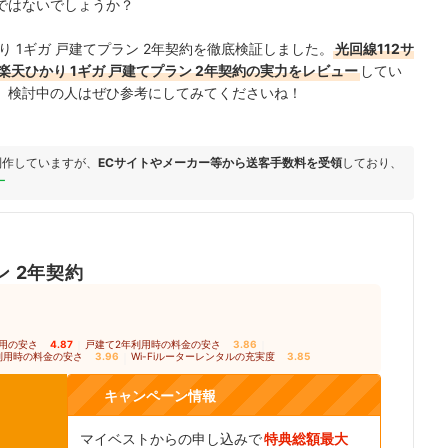
ではないでしょうか？
 1ギガ 戸建てプラン 2年契約を徹底検証しました。
光回線112サ
天ひかり 1ギガ 戸建てプラン 2年契約の実力をレビュー
してい
、検討中の人はぜひ参考にしてみてくださいね！
制作していますが、
ECサイトやメーカー等から送客手数料を受領
しており、
ー
ン 2年契約
用の安さ
4.87
｜
戸建て2年利用時の料金の安さ
3.86
｜
利用時の料金の安さ
3.96
｜
Wi-Fiルーターレンタルの充実度
3.85
キャンペーン情報
マイベストからの申し込みで
特典総額最大