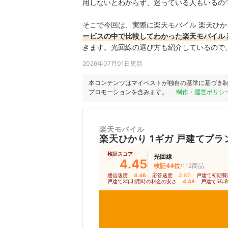
用しないとわからず、迷っている人もいるの
そこで今回は、実際に楽天モバイル 楽天ひかり
ービスの中で比較してわかった楽天モバイル 楽
きます。光回線の選び方も紹介しているので
2026年07月01日更新
本コンテンツはマイベストが独自の基準に基づき
プロモーションを含みます。
制作・運営ポリシ
楽天モバイル
楽天ひかり 1ギガ 戸建てプラ
検証スコア
光回線
4.45
検証44位
/112商品
通信速度
4.46
｜
応答速度
3.87
｜
戸建て初期費
戸建て3年利用時の料金の安さ
4.48
｜
戸建て5年