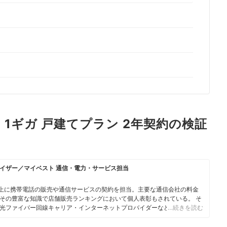
 1ギガ 戸建てプラン 2年契約の検証
イザー／マイベスト 通信・電力・サービス担当
人以上に携帯電話の販売や通信サービスの契約を担当。主要な通信会社の料金
その豊富な知識で店舗販売ランキングにおいて個人表彰もされている。 そ
光ファイバー回線キャリア・インターネットプロバイダーなどの通信会社
…続きを読む
やホームルーターを実際に回線契約し各社の料金プランや通信速度の比較を
10社以上の戸建て・マンション向けの光回線の通信速度・速度制限も調査