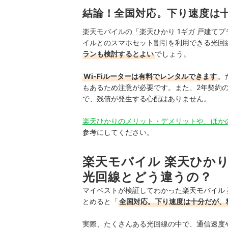
している。 また通信サービスだけ
結論！全国対応。下り速度は
直しのガイドもしている。
高山健次のプロフィール
楽天モバイルの「楽天ひかり 1ギガ 戸建てプ
イルとのスマホセット割引を利用できる光回
ランも検討するとよい
でしょう。
Wi-Fiルーターは有料でレンタルできます
。
もあるため注意が必要です。また、2年契約
で、残債が発生する心配はありません。
楽天ひかりのメリット・デメリットや、ほか
参考にしてください。
楽天モバイル 楽天ひかり
光回線とどう違うの？
マイベストが検証してわかった楽天モバイル 楽
とめると「
全国対応。下り速度は十分だが、
実際、たくさんある光回線の中で、通信速度