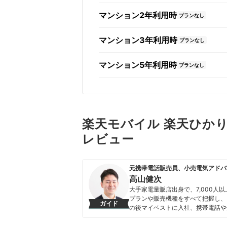
マンション2年利用時
プランなし
マンション3年利用時
プランなし
マンション5年利用時
プランなし
楽天モバイル 楽天ひかり
レビュー
元携帯電話販売員、小売電気アドバ
高山健次
大手家電量販店出身で、7,000
プランや販売機種をすべて把握し、
ガイド
の後マイベストに入社、携帯電話や
を専門に担当しており、格安SIM
行うとともに、モバイルだけでなく