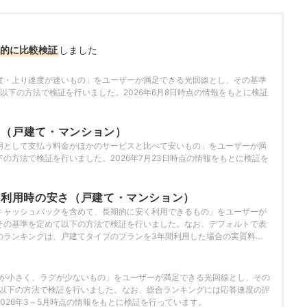
的に比較検証
しました
度・上り速度が速いもの」をユーザーが満足できる光回線とし、その基準
めて以下の方法で検証を行いました。2026年6月8日時点の情報をもとに検証
さ（戸建て・マンション）
用として支払う料金がほかのサービスと比べて安いもの」をユーザーが満
の方法で検証を行いました。2026年7月23日時点の情報をもとに検証を
年利用時の安さ（戸建て・マンション）
キャッシュバックを含めて、長期的に安く利用できるもの」をユーザーが
その基準を定めて以下の方法で検証を行いました。なお、デフォルトで表
のランキングは、戸建てタイプのプランを3年間利用した場合の実質料金
6年7月23日時点の情報をもとに検証を行っています。キャンペーンは申し
ます。今回の検証と同じキャンペーンが適用されるとは限りません。
G値が小さく、ラグが少ないもの」をユーザーが満足できる光回線とし、その
めて以下の方法で検証を行いました。なお、総合ランキングには応答速度の評
026年3～5月時点の情報をもとに検証を行っています。