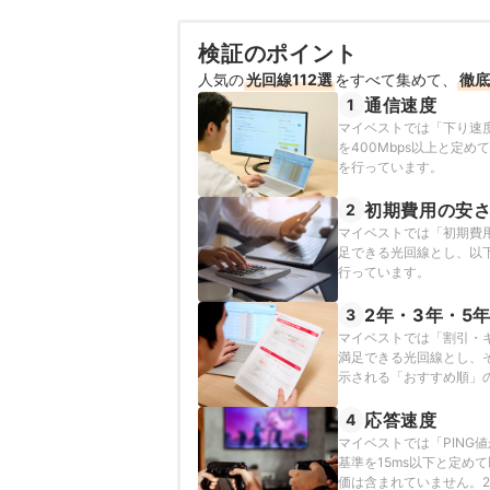
検証のポイント
人気の
光回線112選
をすべて集めて、
徹底
通信速度
1
マイベストでは「下り速
を400Mbps以上と定
を行っています。
初期費用の安
2
マイベストでは「初期費
足できる光回線とし、以下
行っています。
2年・3年・5
3
マイベストでは「割引・
満足できる光回線とし、
示される「おすすめ順」
で作成しています。202
込み時期によって異なり
応答速度
4
マイベストでは「PIN
基準を15ms以下と定
価は含まれていません。2