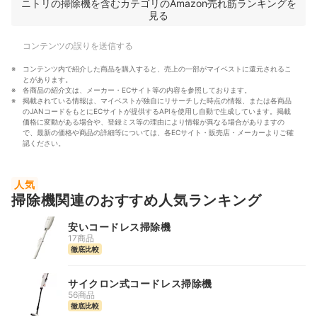
ニトリの掃除機を含むカテゴリのAmazon売れ筋ランキングを
見る
コンテンツの誤りを送信する
コンテンツ内で紹介した商品を購入すると、売上の一部がマイベストに還元されるこ
とがあります。
各商品の紹介文は、メーカー・ECサイト等の内容を参照しております。
掲載されている情報は、マイベストが独自にリサーチした時点の情報、または各商品
のJANコードをもとにECサイトが提供するAPIを使用し自動で生成しています。掲載
価格に変動がある場合や、登録ミス等の理由により情報が異なる場合がありますの
で、最新の価格や商品の詳細等については、各ECサイト・販売店・メーカーよりご確
認ください。
人気
掃除機関連のおすすめ人気ランキング
安いコードレス掃除機
17商品
徹底比較
サイクロン式コードレス掃除機
56商品
徹底比較