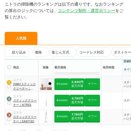
ニトリの掃除機のランキングは以下の通りです。なおランキング
の算出ロジックについては、
コンテンツ制作・運営ポリシー
をご
覧ください。
人気順
絞り込み
価格
集じん方式
コードレス対応
ダストケ
詳細
商品
画像
最安価格
発売時期
タイ
ニトリ
3,890円
ステ
1
Amazon
ヤフー
2WAYスティック
楽天市場
ハン
クリーナー
｜
NTR16S
ニトリ
5,790円
2
Amazon
ヤフー
スティッククリー
ステ
楽天市場
ナー
｜
NTR55
ニトリ
7,790円
ステ
3
Amazon
ヤフー
スティッククリー
楽天市場
ハン
ナー
｜
EA611SC