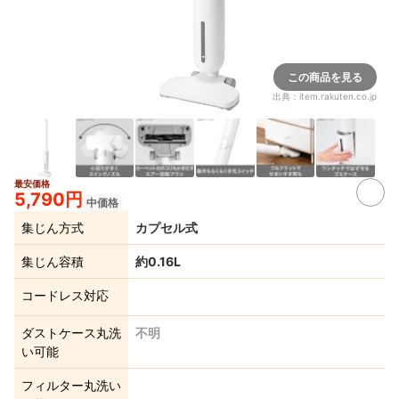
この商品を見る
出典：
item.rakuten.co.jp
最安価格
5,790円
中価格
集じん方式
カプセル式
集じん容積
約0.16L
コードレス対応
ダストケース丸洗
不明
い可能
フィルター丸洗い