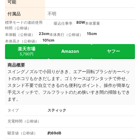
可能
付属品
不明
標準モードの連続使用
80W
吸込仕事率
本体重量
時間（公称値）
23cm
15cm
本体幅（公称値）
本体奥行（公称値）
101cm
本体高さ（公称値）
楽天市場
Amazon
ヤフー
5,790円
商品概要
スイングノズルで小回りがきき、エアー回転ブラシがカーペッ
トのホコリもかきだします。ゴミケースはワンタッチで外せ、
スタンド不要で自立できるのも便利なポイント。操作が簡単な
手元スイッチで、フルフラットのため狭いすき間の掃除もでき
ます。
タイプ
スティック
充電時間（公称値）
騒音値（公称値）
約69dB