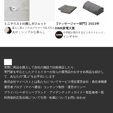
ミニマリストの推しガジェット
【マッサージャー部門】2023年
暮らし系インスタグラマー IG5.5万人
DIME家電大賞
あや｜シンプルな暮らし
小学館が発行するビジネストレンドマ
ガジン
イシザキH
実際に商品を購入して自社の施設で比較検証したり、
専門家を中心としたクリエイターが自らの愛用品やおすすめ商品を紹介し
て、あなたの“選ぶ”をお手伝いします
株式会社マイベストとは
私たちについて
サービス理念
運営会社・責任者概要
運営者ブログ（マイベ通信）
コンテンツ制作・運営ポリシー
プライバシーポリシー
ブランド・アイデンティティ
ガイド一覧
監修者一覧
利用規約
広告出稿について
引用・転載について
お問い合わせ