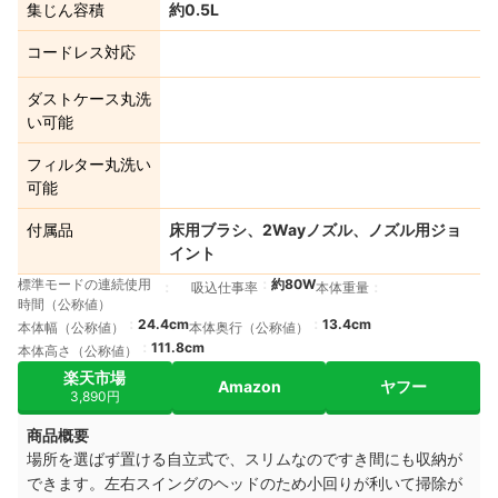
集じん容積
約0.5L
コードレス対応
ダストケース丸洗
い可能
フィルター丸洗い
可能
付属品
床用ブラシ、2Wayノズル、ノズル用ジョ
イント
標準モードの連続使用
約80W
吸込仕事率
本体重量
時間（公称値）
24.4cm
13.4cm
本体幅（公称値）
本体奥行（公称値）
111.8cm
本体高さ（公称値）
楽天市場
Amazon
ヤフー
3,890円
商品概要
場所を選ばず置ける自立式で、スリムなのですき間にも収納が
できます。左右スイングのヘッドのため小回りが利いて掃除が