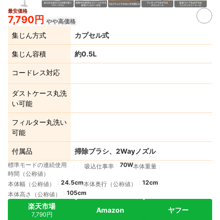
最安価格
7,790円
やや高価格
集じん方式
カプセル式
集じん容積
約0.5L
コードレス対応
ダストケース丸洗
い可能
フィルター丸洗い
可能
付属品
掃除ブラシ、2Wayノズル
標準モードの連続使用
70W
吸込仕事率
本体重量
時間（公称値）
24.5cm
12cm
本体幅（公称値）
本体奥行（公称値）
105cm
本体高さ（公称値）
楽天市場
Amazon
ヤフー
7,790円