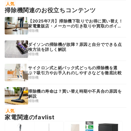
人気
掃除機関連のお役立ちコンテンツ
【2025年7月】掃除機下取りでお得に買い替え！
家電量販店・メーカーの引き取りや買取のポイン
ト
掃除機
ダイソンの掃除機が故障？原因と自分でできる点
検方法を詳しく解説
掃除機
サイクロン式と紙パック式どっちの掃除機を選
ぶ？吸引力やお手入れのしやすさなどを徹底比較
掃除機
掃除機の寿命は？買い替え時期や不具合の原因を
解説
掃除機
人気
家電関連のfavlist