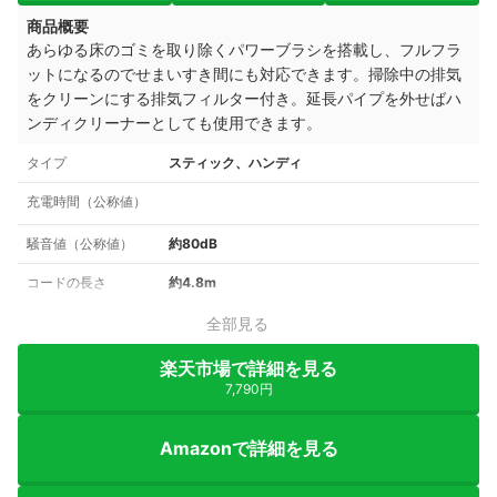
商品概要
あらゆる床のゴミを取り除くパワーブラシを搭載し、フルフラ
ットになるのでせまいすき間にも対応できます。掃除中の排気
をクリーンにする排気フィルター付き。延長パイプを外せばハ
ンディクリーナーとしても使用できます。
タイプ
スティック、ハンディ
充電時間（公称値）
騒音値（公称値）
約80dB
コードの長さ
約4.8m
全部見る
楽天市場で詳細を見る
7,790円
Amazonで詳細を見る