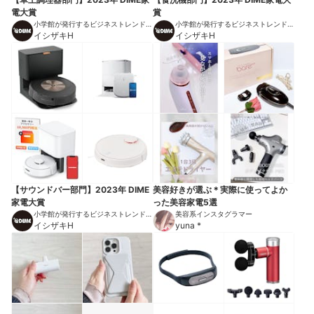
電大賞
賞
小学館が発行するビジネストレンドマ
小学館が発行するビジネストレンドマ
ガジン
イシザキH
ガジン
イシザキH
【サウンドバー部門】2023年 DIME
美容好きが選ぶ＊実際に使ってよか
家電大賞
った美容家電5選
小学館が発行するビジネストレンドマ
美容系インスタグラマー
ガジン
イシザキH
yuna *