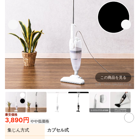
この商品を見る
出典：
item.rakuten.co.jp
最安価格
6+
3,890円
やや低価格
集じん方式
カプセル式