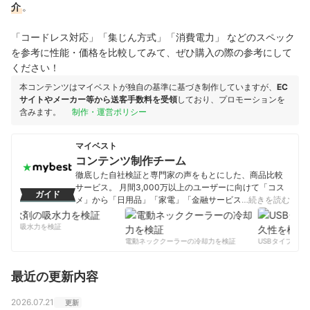
介
。
「コードレス対応」「集じん方式」「消費電力」 などのスペック
を参考に性能・価格を比較してみて、ぜひ購入の際の参考にして
ください！
本コンテンツはマイベストが独自の基準に基づき制作していますが、
EC
サイトやメーカー等から送客手数料を受領
しており、プロモーションを
含みます。
制作・運営ポリシー
マイベスト
コンテンツ制作チーム
徹底した自社検証と専門家の声をもとにした、商品比較
サービス。 月間3,000万以上のユーザーに向けて「コス
ガイド
メ」から「日用品」「家電」「金融サービス」まで、ベ
…続きを読む
ストな商品を選んでもらうために、毎日コンテンツを制
作中。
軟剤の吸水力を検証
コンテンツ制作チームのプロフィール
電動ネッククーラーの冷却力を検証
USBタイプCケ
最近の更新内容
2026.07.21
更新