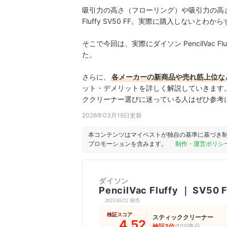
吸引力の高さ（フローリング）や吸引力の高さ（
Fluffy SV50 FF。実際に購入しない
そこで今回は、実際にダイソン PencilVac F
た。
さらに、
各メーカーの新商品や売れ筋上位な
ット・デメリットを詳しく解説していきます
ククリーナー選びに迷っている人はぜひ参考
2026年03月19日更新
本コンテンツはマイベストが独自の基準に基づき
プロモーションを含みます。
制作・運営ポリシ
ダイソン
PencilVac Fluffy
｜
SV50 
2025/05/22 発売
検証スコア
スティッククリーナー
4.52
検証2位
/100商品