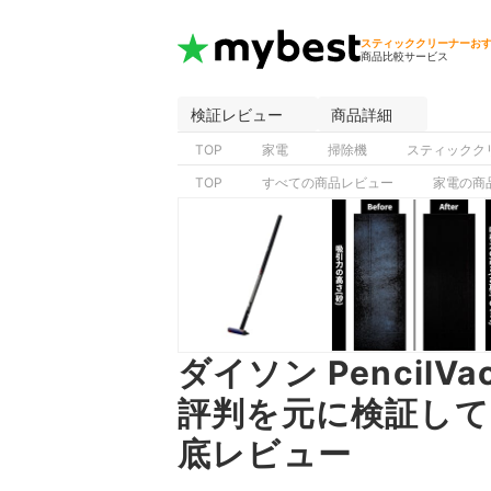
スティッククリーナーお
商品比較サービス
検証レビュー
商品詳細
TOP
家電
掃除機
スティックク
TOP
すべての商品レビュー
家電の商
ダイソン PencilVa
評判を元に検証し
底レビュー