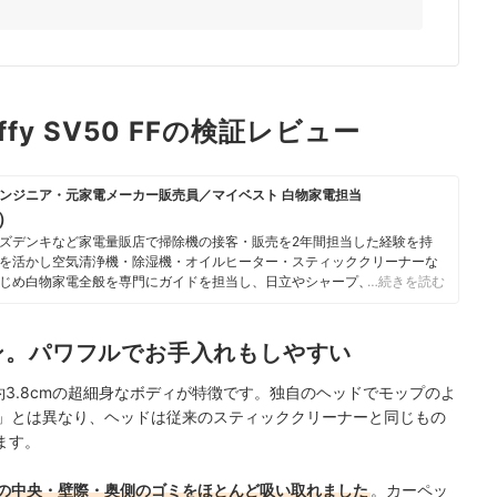
luffy SV50 FFの検証レビュー
ンジニア・元家電メーカー販売員／マイベスト 白物家電担当
u）
ズデンキなど家電量販店で掃除機の接客・販売を2年間担当した経験を持
を活かし空気清浄機・除湿機・オイルヒーター・スティッククリーナーな
じめ白物家電全般を専門にガイドを担当し、日立やシャープ、パナソニッ
…続きを読む
ニチ工業・Sharkなどの専門メーカーまで、150以上の家電製品を比較検
らこそ、本当によい商品を誰もが簡単に選べるように、性能はもちろん省
ひとつひとつ丁寧に確認しながらコンテンツ制作を行う。
ン。パワフルでお手入れもしやすい
のプロフィール
は、直径約3.8cmの超細身なボディが特徴です。独自のヘッドでモップのよ
FC」とは異なり、ヘッドは従来のスティッククリーナーと同じもの
ます。
の中央・壁際・奥側のゴミをほとんど吸い取れました
。カーペッ