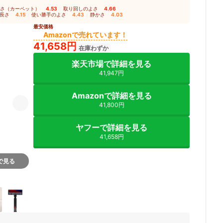
さ（カーペット）
4.53
｜
取り回しのよさ
4.66
｜
長さ
4.15
｜
使い勝手のよさ
4.43
｜
静かさ
4.03
最安価格
Amazonで売れています！
41,658円
在庫わずか
楽天市場で詳細を見る
41,947円
Amazonで詳細を見る
41,800円
ヤフーで詳細を見る
41,658円
nで見る
7+