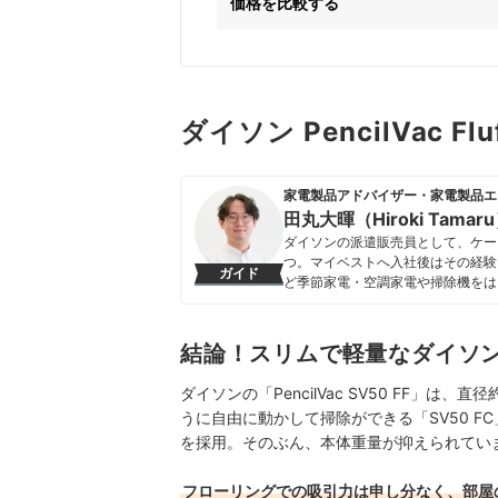
価格を比較する
ダイソン PencilVac F
家電製品アドバイザー・家電製品エ
田丸大暉（Hiroki Tamar
ダイソンの派遣販売員として、ケー
つ。マイベストへ入社後はその経験
ガイド
ど季節家電・空調家電や掃除機をは
クなどの総合家電メーカーから、ダイ
証してきた。毎日使う家電製品だか
エネ性能やお手入れのしやすさまで
結論！スリムで軽量なダイソ
田丸大暉（Hiroki Tamaru）
ダイソンの「PencilVac SV50 FF」
うに自由に動かして掃除ができる「SV50 
を採用。そのぶん、本体重量が抑えられてい
フローリングでの吸引力は申し分なく、部屋