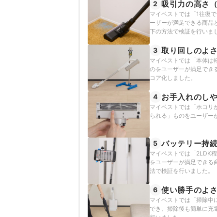
吸引力の高さ
2
マイベストでは「1往復
ーザーが満足できる商品
下の方法で検証を行いま
取り回しのよ
3
マイベストでは「本体は
のをユーザーが満足でき
コア化しました。
お手入れのし
4
マイベストでは「ホコリ
られる」ものをユーザー
バッテリー持
5
マイベストでは「2LD
をユーザーが満足できる
法で検証を行いました。
使い勝手のよ
6
マイベストでは「掃除中
でき、掃除後も簡単に充