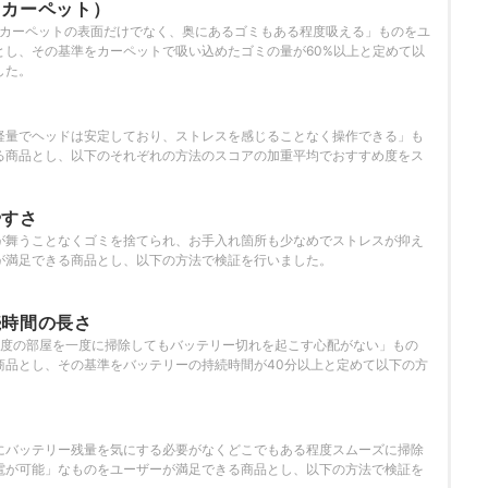
（カーペット）
でカーペットの表面だけでなく、奥にあるゴミもある程度吸える」ものをユ
とし、その基準をカーペットで吸い込めたゴミの量が60%以上と定めて以
した。
さ
軽量でヘッドは安定しており、ストレスを感じることなく操作できる」も
る商品とし、以下のそれぞれの方法のスコアの加重平均でおすすめ度をス
やすさ
が舞うことなくゴミを捨てられ、お手入れ箇所も少なめでストレスが抑え
が満足できる商品とし、以下の方法で検証を行いました。
続時間の長さ
K程度の部屋を一度に掃除してもバッテリー切れを起こす心配がない」もの
商品とし、その基準をバッテリーの持続時間が40分以上と定めて以下の方
さ
にバッテリー残量を気にする必要がなくどこでもある程度スムーズに掃除
電が可能」なものをユーザーが満足できる商品とし、以下の方法で検証を