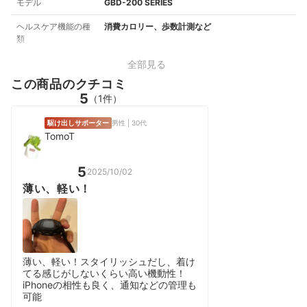
モデル
GBD-200 SERIES
ヘルスケア機能の種
消費カロリー、歩数計測など
類
全部見る
この商品のクチコミ
5
（1件）
駆け出しサポーター
男性 | 30代
TomoT
5
2025/10/02
薄い、軽い！
薄い、軽い！スタイリッシュだし、着け
てる感じがしないくらい高い機動性！
iPhoneの相性も良く、通知などの管理も
可能