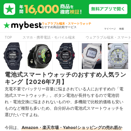
ウェアラブル端末・スマートウォッチ
おすすめ商品比較サービス
マイページ
検索
TOP
スマホ・携帯電話・モバイル端末
ウェアラブル端末・スマー
電池式スマートウォッチのおすすめ人気ラン
キング【2026年7月】
充電不要でバッテリー容量に悩まされている人におすすめの「電
池式スマートウォッチ」。ボタン電池が長持ちするので電池切
れ・電池交換に悩まされないものや、多機能で比較的価格も安い
ものなど種類も多いため、自分好みの電池式スマートウォッチを
選びたいですよね。
今回は、
Amazon・楽天市場・Yahoo!ショッピングの売れ筋か