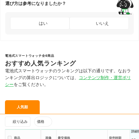
選び方は参考になりましたか？
はい
いいえ
電池式スマートウォッチ全6商品
おすすめ人気ランキング
電池式スマートウォッチのランキングは以下の通りです。なおラ
ンキングの算出ロジックについては、
コンテンツ制作・運営ポリ
シー
をご覧ください。
人気順
絞り込み
価格
詳細
商品
画像
最安価格
発売時期