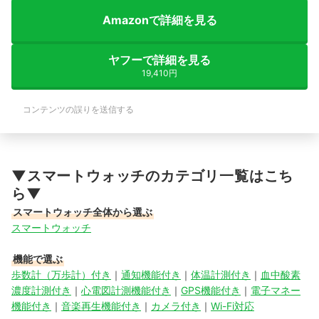
Amazonで詳細を見る
ヤフーで詳細を見る
19,410円
コンテンツの誤りを送信する
▼スマートウォッチのカテゴリ一覧はこち
ら▼
スマートウォッチ全体から選ぶ
スマートウォッチ
機能で選ぶ
歩数計（万歩計）付き
｜
通知機能付き
｜
体温計測付き
｜
血中酸素
濃度計測付き
｜
心電図計測機能付き
｜
GPS機能付き
｜
電子マネー
機能付き
｜
音楽再生機能付き
｜
カメラ付き
｜
Wi-Fi対応