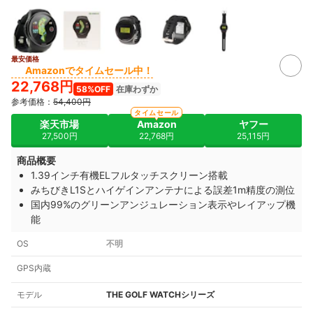
最安価格
Amazonでタイムセール中！
22,768円
58%OFF
在庫わずか
参考価格：
54,400円
タイムセール
楽天市場
Amazon
ヤフー
27,500円
22,768円
25,115円
商品概要
1.39インチ有機ELフルタッチスクリーン搭載
みちびきL1Sとハイゲインアンテナによる誤差1m精度の測位
国内99%のグリーンアンジュレーション表示やレイアップ機
能
OS
不明
GPS内蔵
モデル
THE GOLF WATCHシリーズ