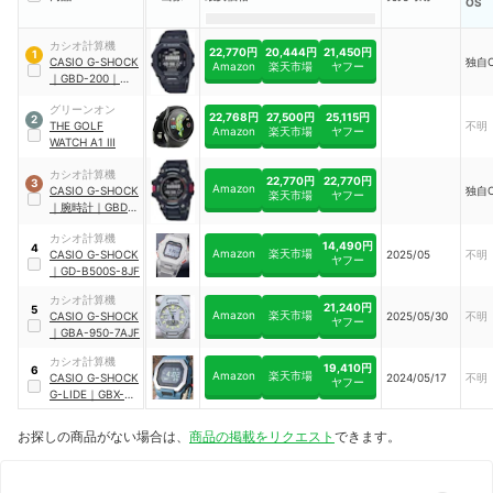
OS
カシオ計算機
22,770円
20,444円
21,450円
1
CASIO
G-SHOCK
独自
Amazon
楽天市場
ヤフー
｜
GBD-200
｜
GBD-200-1JF
グリーンオン
22,768円
27,500円
25,115円
2
THE GOLF
不明
Amazon
楽天市場
ヤフー
WATCH A1 Ⅲ
カシオ計算機
22,770円
22,770円
3
Amazon
CASIO
G-SHOCK
独自
楽天市場
ヤフー
｜
腕時計
｜
GBD-
100-1JF
カシオ計算機
14,490円
4
Amazon
楽天市場
CASIO
G-SHOCK
2025/05
不明
ヤフー
｜
GD-B500S-8JF
カシオ計算機
21,240円
5
Amazon
楽天市場
CASIO
G-SHOCK
2025/05/30
不明
ヤフー
｜
GBA-950-7AJF
カシオ計算機
19,410円
6
Amazon
楽天市場
CASIO
G-SHOCK
2024/05/17
不明
ヤフー
G-LIDE
｜
GBX-
100-2AJF
お探しの商品がない場合は、
商品の掲載をリクエスト
できます。