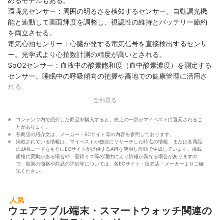
めるモデルもある。
環境光センサー：周囲の明るさを検知するセンサー。自動調光機
能と連動して画面輝度を調整し、視認性の維持とバッテリー節約
を両立させる。
電気心拍センサー：心臓が発する電気信号を直接検出するセンサ
ー。光学式より心拍数計測の精度が高いとされる。
SpO2センサー：血液中の酸素飽和度（血中酸素濃度）を測定する
センサー。睡眠中の呼吸傾向の把握や高地での健康管理に活用さ
れる。
全部見る
コンテンツ内で紹介した商品を購入すると、売上の一部がマイベストに還元されるこ
とがあります。
各商品の紹介文は、メーカー・ECサイト等の内容を参照しております。
掲載されている情報は、マイベストが独自にリサーチした時点の情報、または各商品
のJANコードをもとにECサイトが提供するAPIを使用し自動で生成しています。掲載
価格に変動がある場合や、登録ミス等の理由により情報が異なる場合がありますの
で、最新の価格や商品の詳細等については、各ECサイト・販売店・メーカーよりご確
認ください。
人気
ウェアラブル端末・スマートウォッチ関連の