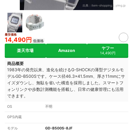
出典：
item-shopping.c.yimg.jp
最安価格
14,490円
低価格
ヤフー
楽天市場
Amazon
14,490円
商品概要
1983年の発売以来、進化を続けるG-SHOCKの薄型デジタルモ
デルGD-B500Sです。ケース径46.3×41.5mm、厚さ11mmにサ
イズダウンし、無駄を省いた構造を採用しました。スマートフ
ォンリンクや歩数計測機能を搭載し、日常の健康管理にも活用
できます。
OS
不明
GPS内蔵
モデル
GD-B500S-8JF