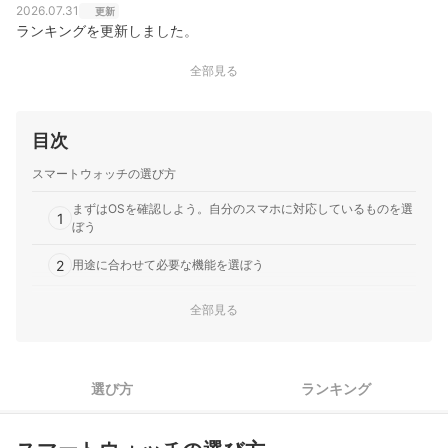
2026.07.31
更新
ランキングを更新しました。
全部見る
目次
スマートウォッチの選び方
まずはOSを確認しよう。自分のスマホに対応しているものを選
1
ぼう
2
用途に合わせて必要な機能を選ぼう
3
バッテリー持ちもチェック！1週間以上持つものがおすすめ
全部見る
4
自分に合うのはどれ？主要メーカーの特徴を紹介！
選び方
ランキング
電池式スマートウォッチ全6商品おすすめ人気ランキング
▼スマートウォッチのカテゴリ一覧はこちら▼