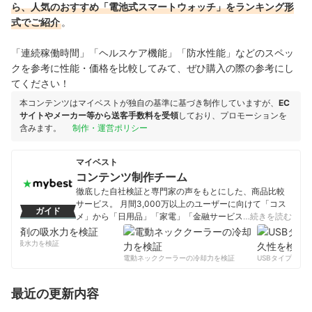
ら、人気のおすすめ「電池式スマートウォッチ」をランキング形
式でご紹介
。
「連続稼働時間」「ヘルスケア機能」「防水性能」などのスペッ
クを参考に性能・価格を比較してみて、ぜひ購入の際の参考にし
てください！
本コンテンツはマイベストが独自の基準に基づき制作していますが、
EC
サイトやメーカー等から送客手数料を受領
しており、プロモーションを
含みます。
制作・運営ポリシー
マイベスト
コンテンツ制作チーム
徹底した自社検証と専門家の声をもとにした、商品比較
サービス。 月間3,000万以上のユーザーに向けて「コス
ガイド
メ」から「日用品」「家電」「金融サービス」まで、ベ
…続きを読む
ストな商品を選んでもらうために、毎日コンテンツを制
作中。
剤の吸水力を検証
コンテンツ制作チームのプロフィール
電動ネッククーラーの冷却力を検証
USBタイプCケー
最近の更新内容