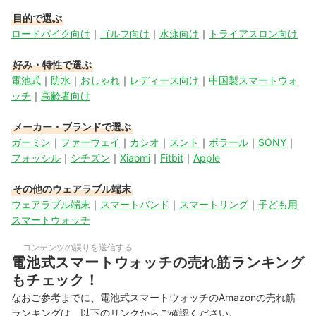
目的で選ぶ
ロードバイク向け
｜
ゴルフ向け
｜
水泳向け
｜
トライアスロン向け
好み・特性で選ぶ
電池式
｜
防水
｜
おしゃれ
｜
レディース向け
｜
中国製スマートウォ
ッチ
｜
高齢者向け
メーカー・ブランドで選ぶ
ガーミン
｜
ファーウェイ
｜
カシオ
｜
スント
｜
ポラール
｜
SONY
｜
フォッシル
｜
シチズン
｜
Xiaomi
｜
Fitbit
｜
Apple
その他のウェアラブル端末
ウェアラブル端末
｜
スマートバンド
｜
スマートリング
｜
子ども用
スマートウォッチ
コンテンツの誤りを送信する
電池式スマートウォッチの売れ筋ランキング
もチェック！
なおご参考までに、電池式スマートウォッチのAmazonの売れ筋
ランキングは、以下のリンクからご確認ください。