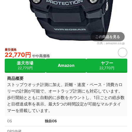
この商品を見る
出典：
amazon.co.jp
最安価格
22,770円
やや高価格
楽天市場
ヤフー
Amazon
22,770円
22,770円
商品概要
ストップウオッチ計測に加え、距離・速度・ペース・消費カロ
リーの計測が可能で、オートラップ計測にも対応しています。
歩行開始とともに自動的に歩数をカウントし、1日ごとの総歩数
と目標達成率を表示。最大5つの時間設定が可能なマルチタイ
マーを搭載しています。
OS
独自OS
GPS内蔵