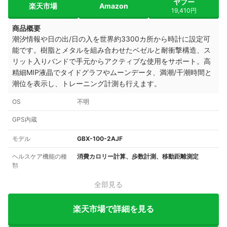
ヤフー
楽天市場
Amazon
19,410円
商品概要
潮汐情報や日の出/日の入を世界約3300カ所から時計に設定可
能です。樹脂とメタルを組み合わせたベゼルと耐衝撃構造、ス
リット入りバンドで手元からアクティブな使用をサポート。高
精細MIP液晶でタイドグラフやムーンデータ、満潮/干潮時間と
潮位を表示し、トレーニング計測も行えます。
OS
不明
GPS内蔵
モデル
GBX-100-2AJF
ヘルスケア機能の種
消費カロリー計算、歩数計測、移動距離測定
類
全部見る
楽天市場で詳細を見る