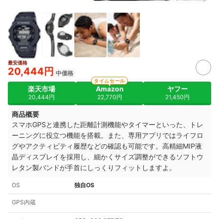
最安価格
20,444円
中価格
タイムセール
楽天市場
Amazon
ヤフー
20,444円
22,770円
21,450円
商品概要
スマホGPSと連携した距離計測機能やタイマーといった、トレ
ーニングに役立つ機能を搭載。また、専用アプリではライフロ
グやアクティビティ履歴などの確認も可能です。高精細MIP液
晶ディスプレイを採用し、細かくサイズ調整ができるソフトウ
レタン製バンドが手首にしっくりフィットしますよ。
OS
独自OS
GPS内蔵