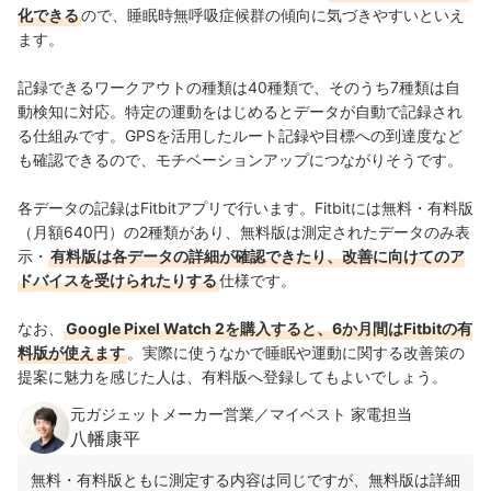
化できる
ので、睡眠時無呼吸症候群の傾向に気づきやすいといえ
ます。
記録できるワークアウトの種類は40種類で、そのうち7種類は自
動検知に対応。特定の運動をはじめるとデータが自動で記録され
る仕組みです。GPSを活用したルート記録や目標への到達度など
も確認できるので、モチベーションアップにつながりそうです。
各データの記録はFitbitアプリで行います。Fitbitには無料・有料版
（月額640円）の2種類があり、無料版は測定されたデータのみ表
示・
有料版は各データの詳細が確認できたり、改善に向けてのア
ドバイスを受けられたりする
仕様です。
なお、
Google Pixel Watch 2を購入すると、6か月間はFitbitの有
料版が使えます
。実際に使うなかで睡眠や運動に関する改善策の
提案に魅力を感じた人は、有料版へ登録してもよいでしょう。
元ガジェットメーカー営業／マイベスト 家電担当
八幡康平
無料・有料版ともに測定する内容は同じですが、無料版は詳細