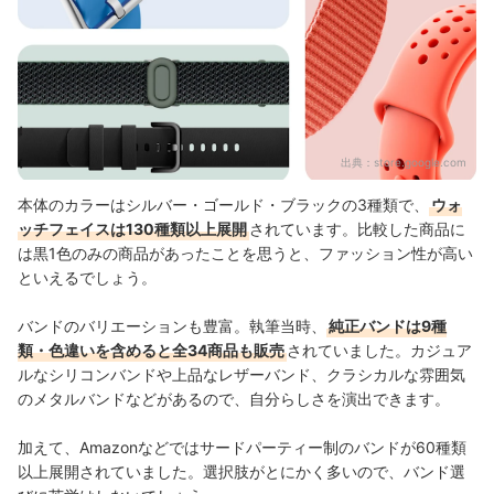
出典：
store.google.com
本体のカラーはシルバー・ゴールド・ブラックの3種類で、
ウォ
ッチフェイスは130種類以上展開
されています。比較した商品に
は黒1色のみの商品があったことを思うと、ファッション性が高い
といえるでしょう。
バンドのバリエーションも豊富。執筆当時、
純正バンドは9種
類・色違いを含めると全34商品も販売
されていました。カジュア
ルなシリコンバンドや上品なレザーバンド、クラシカルな雰囲気
のメタルバンドなどがあるので、自分らしさを演出できます。
加えて、Amazonなどではサードパーティー制のバンドが60種類
以上展開されていました。選択肢がとにかく多いので、バンド選