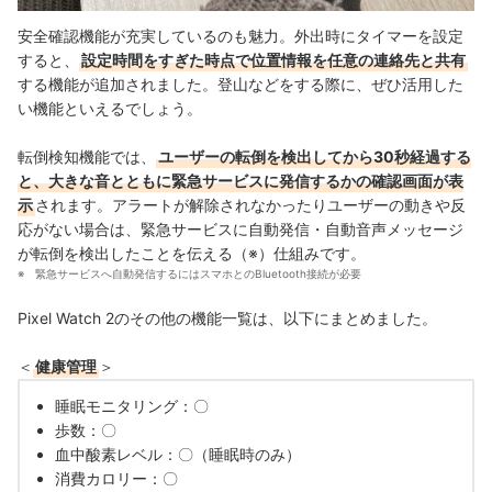
安全確認機能が充実しているのも魅力。外出時にタイマーを設定
すると、
設定時間をすぎた時点で位置情報を任意の連絡先と共有
する機能が追加されました。登山などをする際に、ぜひ活用した
い機能といえるでしょう。
転倒検知機能では、
ユーザーの転倒を検出してから30秒経過する
と、大きな音とともに緊急サービスに発信するかの確認画面が表
示
されます。アラートが解除されなかったりユーザーの動きや反
応がない場合は、緊急サービスに自動発信・自動音声メッセージ
が転倒を検出したことを伝える（※）仕組みです。
緊急サービスへ自動発信するにはスマホとのBluetooth接続が必要
Pixel Watch 2のその他の機能一覧は、以下にまとめました。
＜
健康管理
＞
睡眠モニタリング：〇
歩数：〇
血中酸素レベル：〇（睡眠時のみ）
消費カロリー：〇