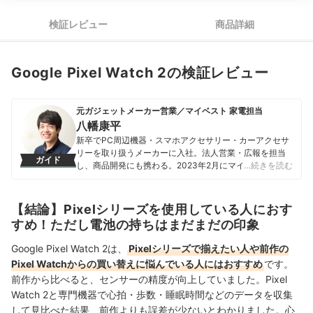
検証レビュー
商品詳細
Google Pixel Watch 2の検証レビュー
元ガジェットメーカー営業／マイベスト 家電担当
八幡康平
新卒でPC周辺機器・スマホアクセサリー・カーアクセサ
リーを取り扱うメーカーに入社。法人営業・広報を担当
ガイド
し、商品開発にも携わる。2023年2月にマイベストに入
…続きを読む
社し、モバイルバッテリーやビデオカメラなどガジェッ
トやカメラの比較・コンテンツ制作を経験。現在では、
家電を中心に幅広いジャンルのコンテンツ制作に携わ
【結論】Pixelシリーズを使用している人におす
る。「専門性をもとにした調査・検証を通じ、一人ひと
すめ！ただし電池の持ちはまだまだの印象
りに合った選択肢を分かりやすく提案すること」を心が
けて、コンテンツ制作を行っている。
Google Pixel Watch 2は、
Pixelシリーズで揃えたい人や前作の
八幡康平のプロフィール
Pixel Watchからの買い替えに悩んでいる人にはおすすめ
です。
前作から比べると、センサーの精度が向上していました。Pixel
Watch 2と専門機器で心拍・歩数・睡眠時間などのデータを収集
して見比べた結果、前作よりも誤差が少ないとわかりました。心