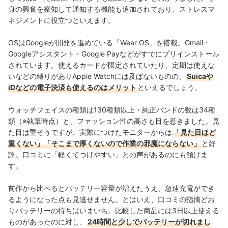
身の興奮を察知して通知する機能も追加されており、ストレスマ
ネジメントに役立つといえます。
OSはGoogleが開発を進めている「Wear OS」を搭載。Gmail・
Googleアシスタント・Google Payなどがすでにプリインストール
されています。使えるカードが限定されていたり、定期は使えな
いなどの縛りがありApple Watchには及ばないものの、
Suicaや
iDなどの電子決済も使えるのはメリット
といえるでしょう。
ウォッチフェイスの種類は130種類以上・純正バンドの数は34種
類（※執筆時点）と、ファッション性の高さも目を惹きました。見
た目は重そうですが、実際につけたモニターからは
「見た目ほど
重くない」「そこまで厚くないので作業の邪魔にならない」
と好
評。口コミに「軽くてつけやすい」との声があるのにも頷けま
す。
前作から比べるとバッテリー容量が増えたうえ、急速充電ができ
るようになった点も見逃せません。とはいえ、口コミの指摘どお
りバッテリーの持ちはいまいち。比較した商品には3日以上使える
ものがあったのに対し、
24時間と少しでバッテリーが切れまし