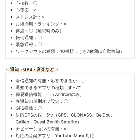
心拍数：〇
心電図：×
ストレス計：×
月経周期トラッキング：×
体温：〇（睡眠時のみ）
転倒通知：〇
緊急通報：〇
ワークアウトの種類：40種類（うち7種類は自動検知）
＜
通知・GPS・音楽など
＞
着信通知の有無・応答できるか：〇
通知できるアプリの種類：すべて
簡易返信機能：〇（Androidのみ）
各通知の個別オフ設定：〇
GPS搭載：〇
対応GPSの数：5つ（GPS、GLONASS、BeiDou、
Galileo、Quasi-Zenith Satellite）
ナビゲーションの有無：×
対応の音楽アプリ：YouTube Music対応