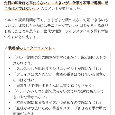
た目の印象ほど重たくない」「大きいが、仕事や家事で邪魔に感
じるほどではない」
とのコメントが並びました。
ベルトの調節範囲が広く、さまざまな腕の太さに対応できるのも
よい点。
比較した商品にはモニターが重たいと口をそろえる商品
もあったことを思うと、世代や性別・ライフスタイルを問わず使
いやすいといえます。
＜
装着感のモニターコメント
＞
「バンド調整の穴の間隔が非常に細かく、腕が細い人もつ
けられそう」
「スルスルした肌触りのシリコンベルトが腕になじむ」
「フェイスは大きめだが、実際の重さはつけている感覚が
ないほど軽い」
「日常生活で使用するぶんには重く感じなさそう」
「ベルトがシリコン製で柔らかいのでPCの縁にあたって
もいやな音が出ない」
「本体が腕に収まるサイズかつ薄めなので腕になじむ」
「直径がやや広いため、手首をスナップさせると手の甲に
画面があたる」