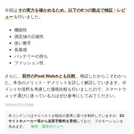
今回は
その実力を確かめるため、以下の6つの観点で検証・レビ
ュー
を行いました。
機能性
測定値の正確性
使い勝手
装着感
バッテリーの持ち
ファッション性
さらに、
前作のPixel Watchとも比較
。検証したからこそわかっ
た、本当のメリット・デメリットを詳しく解説していきます。ポ
イントや送料を考慮した価格比較も行いましたので、スマートウ
ォッチ選びに迷っている人はぜひ参考にしてみてください。
2026年07月31日更新
本コンテンツはマイベストが独自の基準に基づき制作していますが、
EC
サイトやメーカー等から送客手数料を受領
しており、プロモーションを
含みます。
制作・運営ポリシー