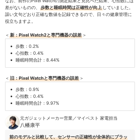
なお、前作のPixel Watchの測定結果と見比べた結果、心拍数には
差がないものの、
歩数と睡眠時間は正確性が向上
していました。
謳い文句どおり正確な数値を記録できるので、日々の健康管理に
役立ちますよ。
＜
新：Pixel Watch2と専門機器の誤差
＞
歩数：0.2%
心拍数：0.4%
睡眠時間合計：8.44%
＜
旧：Pixel Watchと専門機器の誤差
＞
歩数：0.9%
心拍数：0.4%
睡眠時間合計：9.97%
元ガジェットメーカー営業／マイベスト 家電担当
八幡康平
前のモデルと比較して、センサーの正確性が全体的にブラッ