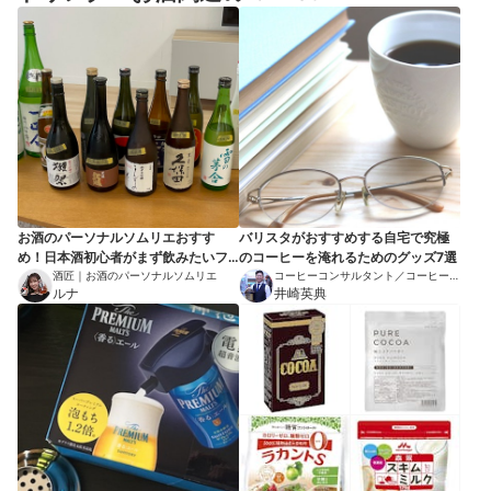
お酒のパーソナルソムリエおすす
バリスタがおすすめする自宅で究極
め！日本酒初心者がまず飲みたいフ
のコーヒーを淹れるためのグッズ7選
ルーティな日本酒
酒匠｜お酒のパーソナルソムリエ
コーヒーコンサルタント／コーヒーエ
ルナ
ヴァンジェリスト
井崎英典