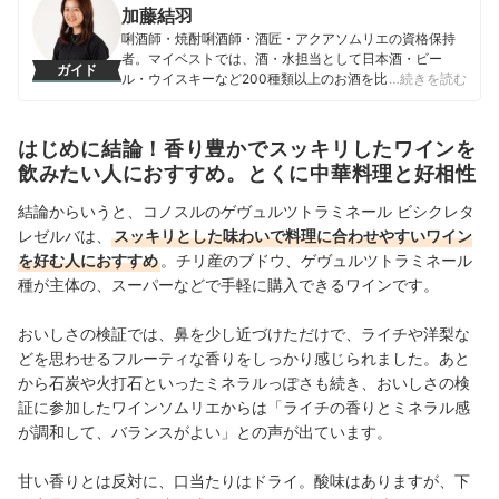
加藤結羽
唎酒師・焼酎唎酒師・酒匠・アクアソムリエの資格保持
者。マイベストでは、酒・水担当として日本酒・ビー
ガイド
ル・ウイスキーなど200種類以上のお酒を比較検証して
…続きを読む
いる。プライベートでも週に4回以上お酒を嗜み、トレン
ドや消費者の嗜好を日々アップデートしている酒愛好
家。普段あまりお酒を飲まない初心者から、あらゆる品
はじめに結論！香り豊かでスッキリしたワインを
種を飲み比べてきた酒愛好家まで幅広く楽しめるような
飲みたい人におすすめ。とくに中華料理と好相性
価値あるコンテンツの提供を目指し、酒商材の魅力を最
大限に引き出すコンテンツ作り・情報発信に励んでい
結論からいうと、コノスルのゲヴュルツトラミネール ビシクレタ
る。
レゼルバは、
スッキリとした味わいで料理に合わせやすいワイン
加藤結羽のプロフィール
を好む人におすすめ
。チリ産のブドウ、ゲヴュルツトラミネール
種が主体の、スーパーなどで手軽に購入できるワインです。
おいしさの検証では、鼻を少し近づけただけで、ライチや洋梨な
どを思わせるフルーティな香りをしっかり感じられました。あと
から石炭や火打石といったミネラルっぽさも続き、おいしさの検
証に参加したワインソムリエからは「ライチの香りとミネラル感
が調和して、バランスがよい」との声が出ています。
甘い香りとは反対に、口当たりはドライ。酸味はありますが、下