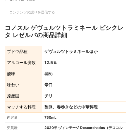
コンテンツの誤りを送信する
コノスル ゲヴュルツトラミネール ビシクレ
タ レゼルバの商品詳細
ブドウ品種
ゲヴュルツトラミネールほか
アルコール度数
12.5％
酸味
弱め
味わい
辛口
原産国
チリ
マッチする料理
酢豚、春巻きなどの中華料理
内容量
750mL
受賞歴
2020年 ヴィンテージ Descorchados（デスコル