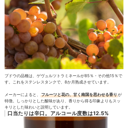
ブドウの品種は、ゲヴュルツトラミネールが85％・その他15％で
す。これをステンレスタンクで、8か月熟成させています。
メーカーによると、
フルーツと花の、甘く南国を思わせる香り
が
特徴。しっかりとした酸味があり、香りから得る印象よりもスッ
キリとした味わいと説明しています。
口当たりは辛口。アルコール度数は12.5%