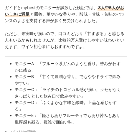
ガイドとmybestのモニターが試飲した検証では、
8人中5人がお
いしさに満足
と回答。華やかな香りや、酸味・甘味・苦味のバラ
ンスのよさを支持する声が多く見受けられました。
ただし、果実味が強いので、口コミどおり「甘すぎる」と感じる
人もいるかもしれませんが、比較的万人受けしやすい味わいとい
えます。ワイン初心者にもおすすめですよ。
モニターA：「フルーツ系ガムのような香り。苦みがわず
かに残る」
モニターB：「甘くて豊潤な香り。でもややドライで飲み
やすい」
モニターC：「ライチのトロピカル感が強い。クセがなく
さっぱりとした飲み口で飲みやすい」
モニターD：「ふくよかな甘味と酸味。上品な感じがす
る」
モニターE：「軽さもありフルーティでもあり苦みもあり
重厚感も残る。複雑で面白い味」
コメントは一部抜粋