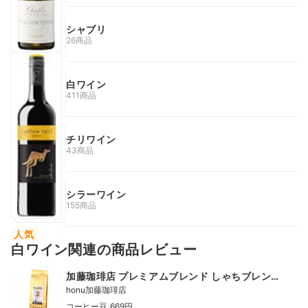
シャブリ
26商品
白ワイン
411商品
チリワイン
43商品
シラーワイン
155商品
人気
白ワイン関連の商品レビュー
加藤珈琲店 プレミアムブレンド しゃちブレン
ド
honu加藤珈琲店
|
コーヒー豆
669円