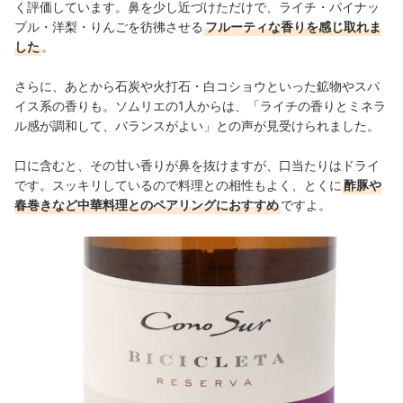
く評価しています。鼻を少し近づけただけで、
ライチ・パイナッ
プル・洋梨・りんごを彷彿させる
フルーティな香りを感じ取れま
した
。
さらに、あとから石炭や火打石・白コショウといった鉱物やスパ
イス系の香りも。ソムリエの1人からは、「ライチの香りとミネラ
ル感が調和して、バランスがよい」との声が見受けられました。
口に含むと、その甘い香りが鼻を抜けますが、口当たりはドライ
です。スッキリしているので料理との相性もよく、とくに
酢豚や
春巻きなど中華料理とのペアリングにおすすめ
ですよ。