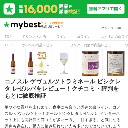
白ワインおすすめ
商品比較サービス
マイページ
検索
TOP
ドリンク・お酒
ワイン
白ワイン
おすすめの白ワ
TOP
すべての商品レビュー
ドリンク・お酒の商品レビュー
コノスル ゲヴュルツトラミネール ビシクレ
タ レゼルバをレビュー！クチコミ・評判を
もとに徹底検証
華やかな香りを楽しめて、食事にも合うと評判の白ワイン、コノ
スル ゲヴュルツトラミネール ビシクレタ レゼルバ。インターネ
ット上にも高評価の口コミが多い一方、「甘すぎる」と気になる
評判も存在し、購入に踏み切れない人も多いのではないでしょう