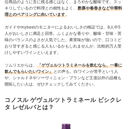
位商品のように舌に残る感じはなく、まろやかな酸味です。スッ
キリしているので料理との相性もよく、
酢豚や春巻きなど中華料
理とのペアリングに向いています
。
ガイドやmybestのモニターによるおいしさの検証では、8人中5
人がおいしさに満足と回答。ふくよかな香りや、酸味・甘味・苦
味のバランスのよさが人気でした。果実味が強いので、口コミど
おり甘すぎると感じる人もいるかもしれませんが、比較的万人受
けしやすいワインといえます。
ソムリエからは、
「ゲヴェルツトラミネールを飲むなら、一番に
飲んでもらいたいワイン」
との声も。白ワインが苦手という人
や、シャルドネやソーヴィニョン・ブランなど王道以外の品種も
開拓したい人は、ぜひチェックしてみてください。
コノスル ゲヴュルツトラミネール ビシクレ
タ レゼルバとは？