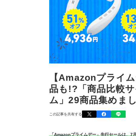
【Amazonプライ
品も!?「商品比較
ム」29商品集めまし
この記事を共有する
「Amazonプライムデー」先行セールは、7