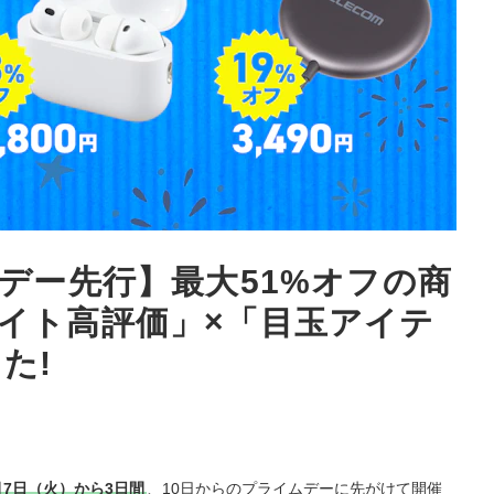
ムデー先行】最大51%オフの商
サイト高評価」×「目玉アイテ
た!
月7日（火）から3日間
、10日からのプライムデーに先がけて開催