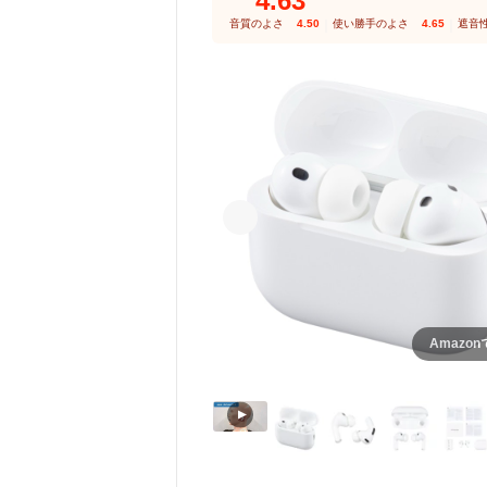
4.63
音質のよさ
4.50
｜
使い勝手のよさ
4.65
｜
遮音
Amazo