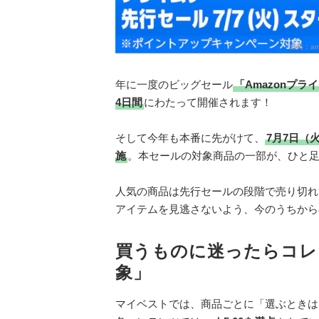
出典：
am
年に一度のビッグセール
「Amazonプライ
4日間
にわたって開催されます！
そして今年も本番に先がけて、
7月7日（火
施
。本セールの対象商品の一部が、ひと
人気の商品は先行セールの段階で売り切れ
アイテムを見逃さないよう、今のうちから
買うものに迷ったらコレ
象」
マイベストでは、商品ごとに「選ぶときは