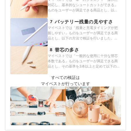
対応し、基本的なショートカットができる」
ものをユーザーが満足できる商品とし、以下
の方法で検証を行いました。2025年12月24日
時点の情報をもとに検証を行なっています。
バッテリー残量の見やすさ
7
マイベストでは「残量と充電タイミングが把
握しやすい」ものをユーザーが満足できる商
品とし、以下の方法で検証を行いました。
2025年12月24日時点の情報をもとに検証を行
なっています。
替芯の多さ
8
マイベストでは「一般的な使用に十分な替芯
本数である」ものをユーザーが満足できる商
品とし、その基準を3本以上と定めて以下の方
法で検証を行いました。2025年12月24日時点
の情報をもとに検証を行なっています。
すべての検証は
マイベストが行っています