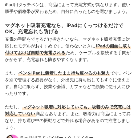
iPad用タッチペンは、商品によって充電方式が異なります。使い
勝手や価格帯が変わるため、自分に合ったものを選びましょう。
マグネット吸着充電なら、iPadにくっつけるだけで
OK。充電忘れも防げる
充電の手間をできるだけ省きたいなら、マグネット吸着充電に対
応したモデルがおすすめです。使わないときに
iPadの側面に取り
付けておけば自動で充電される
ため、ケーブルを接続する手間が
かからず、充電忘れも防ぎやすくなります。
また、
ペンをiPadに装着したまま持ち運べるのも魅力
です。ペン
を別で管理する必要がなく、外出先に持ち出してもすぐに使えま
す。自宅に限らず、授業や会議、カフェなどで頻繁に使う人にぴ
ったりです。
ただし、
マグネット吸着に対応していても、吸着のみで充電には
対応していない
商品もあります。また、吸着力は商品によって異
なり、持ち運び中の振動などで外れる場合があるので注意しまし
ょう。
iPad活用アドバイザー・クリエイター