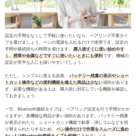
設定の手間をなくして手軽に使いたいなら、ペアリング不要タイ
プを選びましょう。ペンの電源を入れるだけで使用でき、設定の
手間や接続待ちの時間を省けます。
購入後すぐに使い始めやす
く、授業や会議などですぐに使いたいときにも便利
です。機械の
設定が苦手な人にも扱いやすいでしょう。
ただし、シンプルに使える反面、
バッテリー残量の表示やショー
トカット操作などの便利機能を備えた商品は少ない
傾向がありま
す。必要な機能がある人は、購入前に対応している機能を確認し
ておきましょう。
一方、Bluetooth接続タイプは、ペアリング設定を行う手間がかか
りますが、多機能な商品が多い傾向があります。バッテリー残量
が表示されたり、ショートカット機能で鉛筆・消しゴムなどを切
り替えられたりするため、
ペン操作だけで作業をスムーズに進め
たい人はBluetooth接続タイプを候補に
入れましょう。