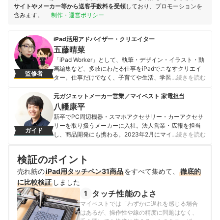
サイトやメーカー等から送客手数料を受領
しており、プロモーションを
含みます。
制作・運営ポリシー
iPad活用アドバイザー・クリエイター
五藤晴菜
「iPad Worker」として、執筆・デザイン・イラスト・動
画編集など、多岐にわたる仕事をiPadでこなすクリエイ
監修者
ター。仕事だけでなく、子育てや生活、学習など、あら
…続きを読む
ゆる場面で役立つiPadの活用アイデアを発信。iPadの魅
力をより多くの人に伝えるため、ニュースレターや
元ガジェットメーカー営業／マイベスト 家電担当
YouTubeチャンネルの運営、各地でiPadセミナーを開催
八幡康平
など、幅広い活動を展開。著書に『はたらくiPad』（イ
新卒でPC周辺機器・スマホアクセサリー・カーアクセサ
ンプレス）、『iPadの引き出し』（SBクリエイティブ）
リーを取り扱うメーカーに入社。法人営業・広報を担当
ガイド
など。
し、商品開発にも携わる。2023年2月にマイベストに入
…続きを読む
五藤晴菜のプロフィール
社し、モバイルバッテリーやビデオカメラなどガジェッ
トやカメラの比較・コンテンツ制作を経験。現在では、
検証のポイント
家電を中心に幅広いジャンルのコンテンツ制作に携わ
る。「専門性をもとにした調査・検証を通じ、一人ひと
売れ筋の
iPad用タッチペン31商品
をすべて集めて、
徹底的
りに合った選択肢を分かりやすく提案すること」を心が
に比較検証
しました
けて、コンテンツ制作を行っている。
タッチ性能のよさ
1
八幡康平のプロフィール
マイベストでは「わずかに遅れを感じる場合
はあるが、操作性や線の精度に問題はなく、