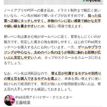
ノートアプリやPDFへの書き込み、イラスト制作まで幅広く使い
たいなら、ペン先が細めで硬いタイプがおすすめです。
狙った位
置へ正確にタッチしやすく、本物のペンに近い感覚で細かな文字
や細い線を書きやすい
ため、幅広い用途で使えます。
硬いペン先は書き心地がボールペンに近く、変形もしにくいのが
魅力です。安定した書き心地を維持しやすく、はじめてiPad用タ
ッチペンを購入する人にも向いています。一方、
ゲームやブラウ
ジングが中心なら、太めのペン先のほうが画面に触れる面積が広
いぶん安定しやすい
ため、タップやスクロールをスムーズに行え
るでしょう。
なお、ペン先は消耗品なので、
替え芯が付属するモデルや別売り
の替え芯を購入できるモデルを選ぶ
と、本体を買い替えずに使い
続けられて経済的です。筆圧が強い人や使用頻度が高い人は、替
え芯の入手しやすさも確認しておきましょう。
iPad活用アドバイザー・クリエイター
五藤晴菜