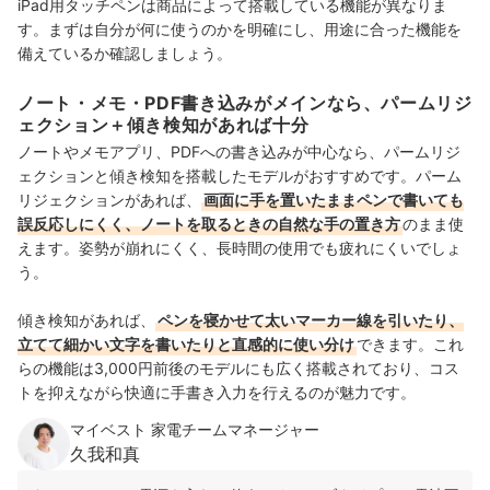
iPad用タッチペンは商品によって搭載している機能が異なりま
す。まずは自分が何に使うのかを明確にし、用途に合った機能を
備えているか確認しましょう。
ノート・メモ・PDF書き込みがメインなら、パームリジ
ェクション＋傾き検知があれば十分
ノートやメモアプリ、PDFへの書き込みが中心なら、パームリジ
ェクションと傾き検知を搭載したモデルがおすすめです。パーム
リジェクションがあれば、
画面に手を置いたままペンで書いても
誤反応しにくく、ノートを取るときの自然な手の置き方
のまま使
えます。姿勢が崩れにくく、長時間の使用でも疲れにくいでしょ
う。
傾き検知があれば、
ペンを寝かせて太いマーカー線を引いたり、
立てて細かい文字を書いたりと直感的に使い分け
できます。これ
らの機能は3,000円前後のモデルにも広く搭載されており、コス
トを抑えながら快適に手書き入力を行えるのが魅力です。
マイベスト 家電チームマネージャー
久我和真