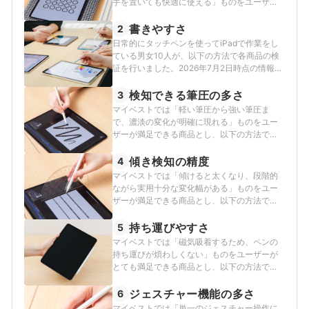
手を置いても快適に使える」ものをユーザー
が満足できる商品とし、以下のそれぞれの項
目のスコアの加重平均でおすすめ度をスコア
書きやすさ
2
化しました。2025年12月24日時点の情報をも
日常的にタッチペンを使ってiPadで作業をし
とに検証を行なっています。
ている男女10人が、以下の方法で各商品の検
証を行いました。2026年7月2日時点の情報を
もとに検証を行なっています。
検知できる筆圧の多さ
3
マイベストでは「軽い筆圧から強い筆圧ま
で、濃淡の変化が明確に現れる」ものをユー
ザーが満足できる商品とし、以下の方法で検
証を行いました。2025年12月24日時点の情報
をもとに検証を行なっています。
傾き検知の精度
4
マイベストでは「傾けると太くなり、段階的
ながら実用十分な変化幅がある」ものをユー
ザーが満足できる商品とし、以下の方法で各
商品の検証を行いました。2025年12月24日時
点の情報をもとに検証を行なっています。
持ち運びやすさ
5
マイベストでは「磁気吸着するため、ペンの
持ち運びが煩わしくない」ものをユーザーが
とても満足できる商品とし、以下の方法で検
証を行いました。2026年7月2日時点の情報を
もとに検証を行なっています。
ジェスチャー機能の多さ
6
マイベストでは「単一のジェスチャー操作に