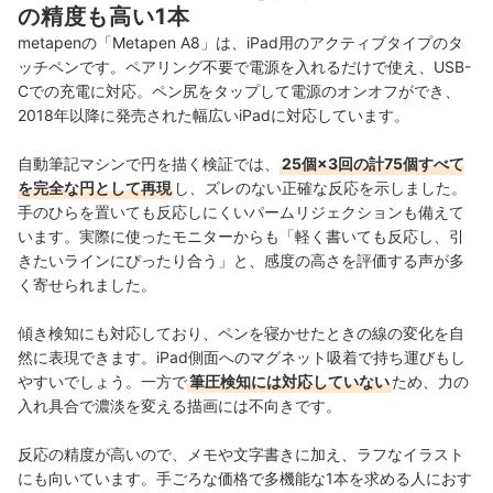
の精度も高い1本
metapenの「Metapen A8」は、iPad用のアクティブタイプのタ
ッチペンです。ペアリング不要で電源を入れるだけで使え、USB-
Cでの充電に対応。ペン尻をタップして電源のオンオフができ、
2018年以降に発売された幅広いiPadに対応しています。
自動筆記マシンで円を描く検証では、
25個×3回の計75個すべて
を完全な円として再現
し、ズレのない正確な反応を示しました。
手のひらを置いても反応しにくいパームリジェクションも備えて
います。実際に使ったモニターからも「軽く書いても反応し、引
きたいラインにぴったり合う」と、感度の高さを評価する声が多
く寄せられました。
傾き検知にも対応しており、ペンを寝かせたときの線の変化を自
然に表現できます。iPad側面へのマグネット吸着で持ち運びもし
やすいでしょう。一方で
筆圧検知には対応していない
ため、力の
入れ具合で濃淡を変える描画には不向きです。
反応の精度が高いので、メモや文字書きに加え、ラフなイラスト
にも向いています。手ごろな価格で多機能な1本を求める人におす