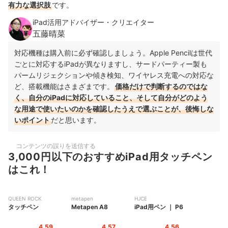
有力な選択肢
です。
iPad活用アドバイザー・クリエイター
五藤晴菜
対応機種は購入前に必ず確認しましょう。Apple Pencilは世代
ごとに対応するiPadが異なりますし、サードパーティー製も
パームリジェクションや傾き検知、ワイヤレス充電への対応な
ど、搭載機能はさまざまです。
価格だけで判断するのではな
く、自分のiPadに対応していること、そして自分がどのよう
な用途で使いたいのかを確認したうえで選ぶことが、後悔しな
いポイント
だと思います。
コンテンツの誤りを送信する
3,000円以下のおすすめiPad用タッチペン
はこれ！
QUEEN ROCK
metapen
HJCE
タッチペン
Metapen A8
iPad用ペン
｜
P6
4.59
4.57
4.56