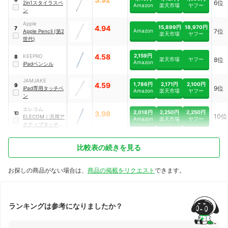
6位
2in1スタイラスペ
Amazon
楽天市場
ヤフー
ン
Apple
4.94
15,899円
18,970円
7
Amazon
7位
Apple Pencil (第2
楽天市場
ヤフー
世代)
4.58
2,159円
KEEPRO
8
楽天市場
ヤフー
8位
Amazon
iPadペンシル
JAMJAKE
4.59
1,786円
2,171円
2,100円
9
9位
iPad専用タッチペ
Amazon
楽天市場
ヤフー
ン
エレコム
2,018円
2,250円
2,250円
3.98
10
10位
ELECOM
｜
汎用ア
Amazon
楽天市場
ヤフー
クティブタッチペ
ン
｜
P-
TPACST05BU
比較表の続きを見る
お探しの商品がない場合は、
商品の掲載をリクエスト
できます。
ランキングは参考になりましたか？