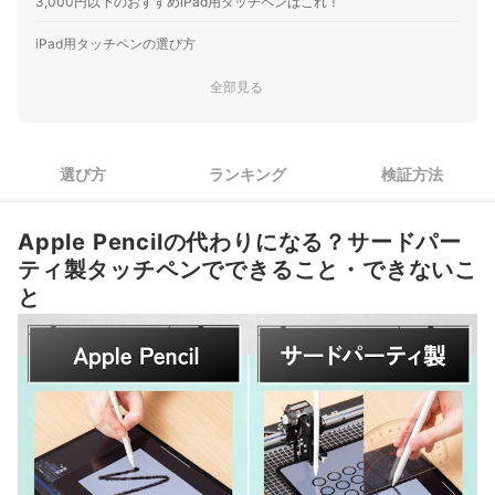
3,000円以下のおすすめiPad用タッチペンはこれ！
プのタッチペンです。ペアリング不要で電源を入れるだけで
使え、USB-Cでの急速充電に対応。軽量なボディにジェスチ
iPad用タッチペンの選び方
ャー操作や残量表示などの機能を詰め込み、iPad側面へのマ
1
用途で「必要な機能レベル」を見極めよう
全部見る
グネッ…
2
充電方式は使い方に合わせて選ぼう
選び方
ランキング
検証方法
3
ペン先は「細め・硬め」が汎用性◎。替え芯の有無もチェック
4
ペアリング不要タイプなら、箱から出してすぐ使える
Apple Pencilの代わりになる？サードパー
ティ製タッチペンでできること・できないこ
iPad用タッチペン全31商品おすすめ人気ランキング
と
売れ筋の人気iPad用タッチペン全31商品を徹底比較！
iPad用タッチペンの売れ筋ランキングもチェック！