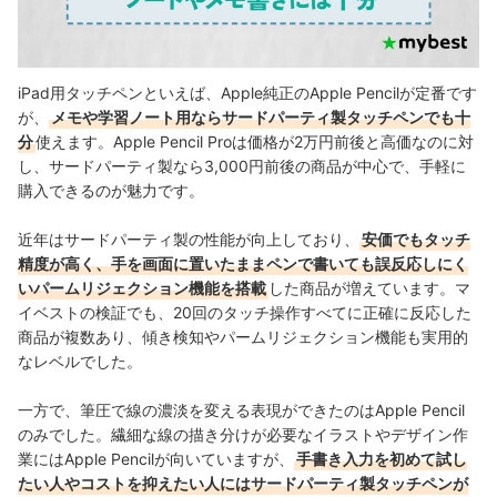
iPad用タッチペンといえば、Apple純正のApple Pencilが定番です
が、
メモや学習ノート用ならサードパーティ製タッチペンでも十
分
使えます。Apple Pencil Proは価格が2万円前後と高価なのに対
し、サードパーティ製なら3,000円前後の商品が中心で、手軽に
購入できるのが魅力です。
近年はサードパーティ製の性能が向上しており、
安価でもタッチ
精度が高く、手を画面に置いたままペンで書いても誤反応しにく
いパームリジェクション機能を搭載
した商品が増えています。マ
イベストの検証でも、20回のタッチ操作すべてに正確に反応した
商品が複数あり、傾き検知やパームリジェクション機能も実用的
なレベルでした。
一方で、筆圧で線の濃淡を変える表現ができたのはApple Pencil
のみでした。繊細な線の描き分けが必要なイラストやデザイン作
業にはApple Pencilが向いていますが、
手書き入力を初めて試し
たい人やコストを抑えたい人にはサードパーティ製タッチペンが