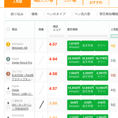
検証スコア順
コスパ順
人気順
おすすめ
絞り込み
価格
ペンのタイプ
ペン先の形
筆圧検知機
検証
商品
画像
最安価格
人気
スコア
4.57
1,870円
metapen
1
楽天市場
ヤフー
1位
Amazon
Metapen A8
4.94
23,800円
18,829円
19,779円
Apple
2
2位
Amazon
楽天市場
ヤフー
Apple Pencil Pro
エレコム
4.56
1,500円
2,200円
2,097円
3
3位
ELECOM
｜
iPad用
Amazon
楽天市場
ヤフー
アクティブタッチ
ペン
｜
P-
Apple
TPACSTAP09WW
4.57
14,800円
12,980円
12,960円
4
4位
Apple
H
Amazon
楽天市場
ヤフー
Pencil（USB-C）
三菱鉛筆
3.88
545円
415円
416円
5
5位
Uni
｜
タッチペン
Amazon
楽天市場
ヤフー
｜
TP826001P
‎KINGONE
3.92
1,110円
1,427円
1,580円
6