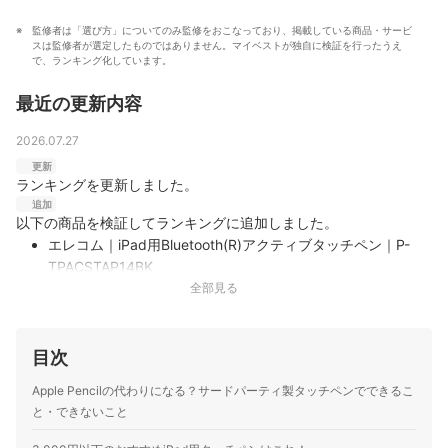
監修者は「選び方」についてのみ監修をおこなっており、掲載している商品・サービ
スは監修者が選定したものではありません。マイベストが独自に検証を行ったうえ
で、ランキング化しています。
最近の更新内容
2026.07.27
更新
ランキングを更新しました。
追加
以下の商品を検証してランキングに追加しました。
エレコム｜iPad用Bluetooth(R)アクティブタッチペン｜P-
TPACSTAP14BK
ショートカット操作に対応し、傾き検知も備えた反応の正確
全部見る
さ｜エレコムの「iPad用Bluetoothアクティブタッチペン P-
TPACSTAP14BK」は、Bluetooth接続に対応したアクティブ
タイプのタッチペンです。ペン軸のボタンでショートカット
目次
操作ができるのが特徴。iPad側面へのマグネット吸着に対…
Apple Pencilの代わりになる？サードパーティ製タッチペンでできるこ
ESR｜Geo Digital Pencil｜6C0060104
と・できないこと
一度もズレずに描け、ジェスチャーや残量％表示まで充実｜
ESRの「Geo デジタル Pencil」は、iPad用のアクティブタイ