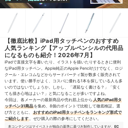
【徹底比較】iPad用タッチペンのおすすめ
人気ランキング【アップルペンシルの代用品
になるものも紹介！2026年7月】
iPadで直接文字を書いたり、イラストを描いたりするときに便利
なiPad用タッチペン。Apple純正のApple Pencilだけでなく、ロジ
クール・エレコムなどからサードパーティ製が数多く販売されて
います。使い勝手がよく、コスパに優れる1本を探している人も多
いのではないでしょうか。しかし、「遅延なく書ける？」「安く
ても描き心地はよい？」と気になることが多いですよね。
今回は、各メーカーの最新商品や売れ筋上位から
人気のiPad用タ
ッチペン31商品
を集め、8個のポイントで比較して徹底検証。選
び方とともに、
おすすめのiPad用タッチペンをランキング形式で
ご紹介します
。ぜひ購入の際の参考にしてください。
本コンテンツはマイベストが独自の基準に基づき制作していますが、
EC