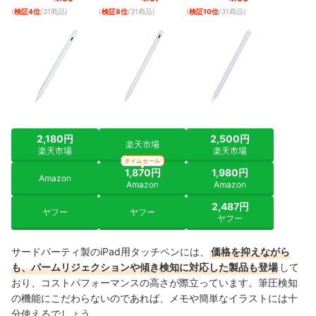
(
検証4位
/31商品
)
(
検証8位
/31商品
)
(
検証10位
/31商品
)
2,180円
2,500円
楽天市場
楽天市場
楽天市場
タイムセール
1,870円
1,980円
Amazon
Amazon
Amazon
2,487円
ヤフー
ヤフー
ヤフー
サードパーティ製のiPad用タッチペンには、
価格を抑えながら
も、パームリジェクションや傾き検知に対応した製品も登場
して
おり、コストパフォーマンスの高さが際立っています。筆圧検知
の機能にこだわらないのであれば、メモや簡単なイラストには十
分使えるでしょう。