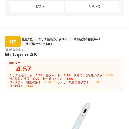
はい
いいえ
検証8位
タッチ性能のよさ No.1
傾き検知の精度 No.1
1位
持ち運びやすさ No.1
metapen
Metapen A8
検証スコア
4.57
タッチ性能のよさ
5.00
｜
書きやすさ
4.78
｜
検知できる筆圧の多さ
3.00
｜
傾き検知の精度
5.00
｜
持ち運びやすさ
5.00
｜
ジェスチャー機能の多さ
3.50
｜
バッテリー残量の見やすさ
3.50
｜
替芯の多さ
4.25