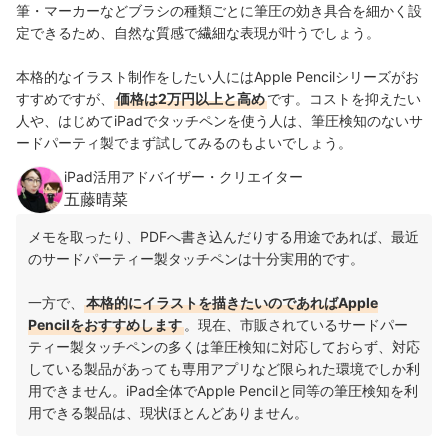
筆・マーカーなどブラシの種類ごとに筆圧の効き具合を細かく設
定できるため、自然な質感で繊細な表現が叶うでしょう。
本格的なイラスト制作をしたい人にはApple Pencilシリーズがお
すすめですが、
価格は2万円以上と高め
です。コストを抑えたい
人や、はじめてiPadでタッチペンを使う人は、筆圧検知のないサ
ードパーティ製でまず試してみるのもよいでしょう。
iPad活用アドバイザー・クリエイター
五藤晴菜
メモを取ったり、PDFへ書き込んだりする用途であれば、最近
のサードパーティー製タッチペンは十分実用的です。
一方で、
本格的にイラストを描きたいのであればApple
Pencilをおすすめします
。現在、市販されているサードパー
ティー製タッチペンの多くは筆圧検知に対応しておらず、対応
している製品があっても専用アプリなど限られた環境でしか利
用できません。iPad全体でApple Pencilと同等の筆圧検知を利
用できる製品は、現状ほとんどありません。