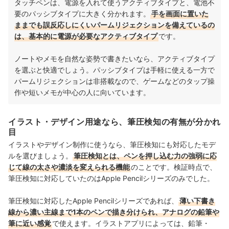
タッチペンは、電源を入れて使うアクティブタイプと、電池不
要のパッシブタイプに大きく分かれます。
手を画面に置いた
ままでも誤反応しにくいパームリジェクションを備えているの
は、基本的に電源が必要なアクティブタイプ
です。
ノートやメモを自然な姿勢で書きたいなら、アクティブタイプ
を選ぶと快適でしょう。パッシブタイプは手軽に使える一方で
パームリジェクションは非搭載なので、ゲームなどのタップ操
作や短いメモが中心の人に向いています。
イラスト・デザイン用途なら、筆圧検知の有無が分かれ
目
イラストやデザイン制作に使うなら、筆圧検知にも対応したモデ
ルを選びましょう。
筆圧検知とは、ペンを押し込む力の強弱に応
じて線の太さや濃淡を変えられる機能
のことです。検証時点で、
筆圧検知に対応していたのはApple Pencilシリーズのみでした。
筆圧検知に対応したApple Pencilシリーズであれば、
薄い下書き
線から濃い主線まで1本のペンで描き分けられ、アナログの鉛筆や
筆に近い感覚
で使えます。イラストアプリによっては、鉛筆・