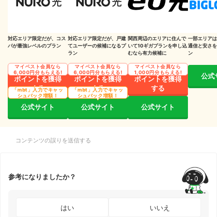
対応エリア限定だが、コス
対応エリア限定だが、戸建
関西周辺のエリアに住んで
一部エリアは
パが最強レベルのプラン
てユーザーの候補になるプ
いて10ギガプランを申し込
通信と安さを
ラン
むなら有力候補に
ン
マイベスト会員なら
マイベスト会員なら
マイベスト会員なら
6,000円分もらえる!
6,000円分もらえる!
1,000円分もらえる!
公式
ポイントを獲得
ポイントを獲得
ポイントを獲得
する
する
する
「mbt」入力でキャッ
「mbt」入力でキャッ
シュバック増額！
シュバック増額！
公式サイト
公式サイト
公式サイト
コンテンツの誤りを送信する
参考になりましたか？
はい
いいえ