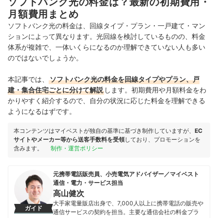
ソフトバンク光の料金は？最新の初期費用・
月額費用まとめ
ソフトバンク光の料金は、回線タイプ・プラン・一戸建て・マン
ションによって異なります。光回線を検討しているものの、料金
体系が複雑で、一体いくらになるのか理解できていない人も多い
のではないでしょうか。
本記事では、
ソフトバンク光の料金を回線タイプやプラン、戸
建・集合住宅ごとに分けて解説
します。初期費用や月額料金をわ
かりやすく紹介するので、自分の状況に応じた料金を理解できる
ようになるはずです。
本コンテンツはマイベストが独自の基準に基づき制作していますが、
EC
サイトやメーカー等から送客手数料を受領
しており、プロモーションを
含みます。
制作・運営ポリシー
元携帯電話販売員、小売電気アドバイザー／マイベスト
通信・電力・サービス担当
高山健次
大手家電量販店出身で、7,000人以上に携帯電話の販売や
ガイド
通信サービスの契約を担当。主要な通信会社の料金プラ