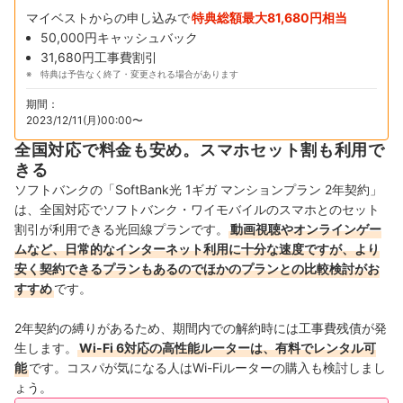
マイベストからの申し込みで
特典総額最大81,680円相当
50,000円キャッシュバック
31,680円工事費割引
特典は予告なく終了・変更される場合があります
期間：
2023/12/11(月)00:00〜
全国対応で料金も安め。スマホセット割も利用で
きる
ソフトバンクの「SoftBank光 1ギガ マンションプラン 2年契約」
は、全国対応でソフトバンク・ワイモバイルのスマホとのセット
割引が利用できる光回線プランです。
動画視聴やオンラインゲー
ムなど、日常的なインターネット利用に十分な速度ですが、より
安く契約できるプランもあるのでほかのプランとの比較検討がお
すすめ
です。
2年契約の縛りがあるため、期間内での解約時には工事費残債が発
生します。
Wi-Fi 6対応の高性能ルーターは、有料でレンタル可
能
です。コスパが気になる人はWi-Fiルーターの購入も検討しまし
ょう。