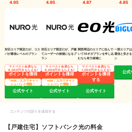
ソフトバンク光についてはこちらの情報もチェック
4.95
4.95
4.87
4.85
対応エリア限定だが、コス
対応エリア限定だが、戸建
関西周辺のエリアに住んで
一部エリアは
パが最強レベルのプラン
てユーザーの候補になるプ
いて10ギガプランを申し込
通信と安さを
ラン
むなら有力候補に
ン
マイベスト会員なら
マイベスト会員なら
マイベスト会員なら
6,000円分もらえる!
6,000円分もらえる!
1,000円分もらえる!
公式
ポイントを獲得
ポイントを獲得
ポイントを獲得
する
する
する
「mbt」入力でキャッ
「mbt」入力でキャッ
シュバック増額！
シュバック増額！
公式サイト
公式サイト
公式サイト
コンテンツの誤りを送信する
【戸建住宅】ソフトバンク光の料金