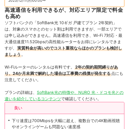
2023/12/11(月)00:00〜
高速通信を利用できるが、対応エリア限定で料金
も高め
ソフトバンクの「SoftBank光 10ギガ 戸建てプラン 2年契約」
は、対象のスマホとのセット割は利用できますが、一部エリアで
は申し込みができません。高速通信を利用でき、Wi-Fi 7対応・最
大通信速度11.52Gbpsの高性能ルーターをお得にレンタルできま
すが、
実質料金が高いのでコスト重視ならほかのプランも検討し
ましょう
。
Wi-Fiルーターのレンタルは有料です。
2年の契約期間縛りがあ
り、24か月未満で解約した場合は工事費の残債が発生する
点にも
注意してください。
プランの詳細は、
SoftBank光の特徴や、NURO 光・ドコモ光との
違いを紹介しているコンテンツ
で確認してください。
良い
下り速度は700Mbpsを大幅に超え、複数台での4K動画視聴
やオンラインゲームも問題ない速度感