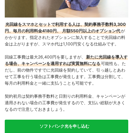
光回線をスマホとセットで利用する人は、契約事務手数料3,300
円、毎月の利用料金4180円、
月額550円以上のオプション代
が
かかります。指定されたオプションに加入することで光回線の料
金は上がりますが、スマホ代は1,100円安くなる仕組みです。
回線工事費は最大26,400円を要しますが、
新たに光回線を導入す
る場合、キャンペーンを適用すれば実質無料になる
可能性も。
た
だし、前の物件ですでに光回線を契約していて、引っ越しとあわ
せて工事を行う場合は工事費が発生します。
工事費は分割して、
毎月の利用料金と一緒に支払うことも可能です。
契約初月は契約事務手数料と日割りの利用料金、キャンペーンが
適用されない場合の工事費が発生するので、支払い総額が大きく
なるので注意しておきましょう。
ソフトバンク光を申し込む