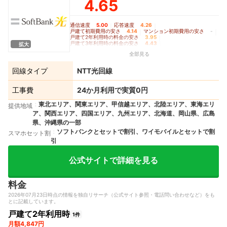
4.65
通信速度
5.00
｜
応答速度
4.26
｜
戸建て初期費用の安さ
4.14
｜
マンション初期費用の安さ
-
｜
戸建て2年利用時の料金の安さ
3.95
｜
戸建て3年利用時の料金の安さ
4.43
｜
拡大
戸建て5年利用時の料金の安さ
3.75
｜
全部見る
マンション2年利用時の料金の安さ
-
｜
マンション3年利用時の料金の安さ
-
｜
マンション5年利用時の料金の安さ
-
｜
回線タイプ
NTT光回線
Wi-Fiルーターレンタルの充実度
4.70
工事費
24か月利用で実質0円
東北エリア、関東エリア、甲信越エリア、北陸エリア、東海エリ
提供地域
ア、関西エリア、四国エリア、九州エリア、北海道、岡山県、広島
県、沖縄県の一部
ソフトバンクとセットで割引、ワイモバイルとセットで割
スマホセット割
引
公式サイトで詳細を見る
料金
2026年07月23日時点の情報を独自リサーチ（公式サイト参照・電話問い合わせなど）をも
とに記載しています。
戸建て2年利用時
1件
月額4,847円