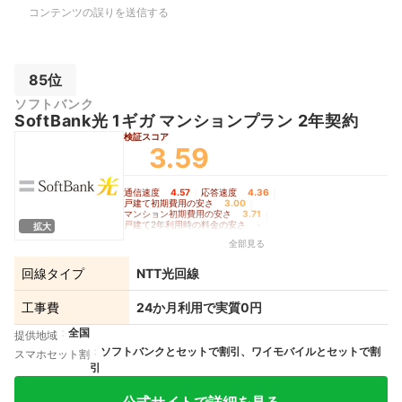
コンテンツの誤りを送信する
85位
ソフトバンク
SoftBank光 1ギガ マンションプラン 2年契約
検証スコア
3.59
通信速度
4.57
｜
応答速度
4.36
｜
戸建て初期費用の安さ
3.00
｜
マンション初期費用の安さ
3.71
｜
戸建て2年利用時の料金の安さ
-
｜
拡大
戸建て3年利用時の料金の安さ
3.00
｜
全部見る
戸建て5年利用時の料金の安さ
-
｜
マンション2年利用時の料金の安さ
4.54
｜
マンション3年利用時の料金の安さ
4.58
｜
回線タイプ
NTT光回線
マンション5年利用時の料金の安さ
4.62
｜
Wi-Fiルーターレンタルの充実度
4.53
工事費
24か月利用で実質0円
全国
提供地域
ソフトバンクとセットで割引、ワイモバイルとセットで割
スマホセット割
引