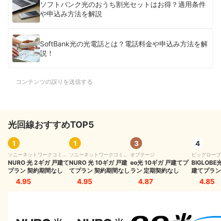
ソフトバンク光のおうち割光セットはお得？適用条件
や申込み方法を解説
SoftBank光の光電話とは？電話料金や申込み方法を解
説！
コンテンツの誤りを送信する
光回線おすすめTOP5
1
1
3
4
ソニーネットワークコミュ
ソニーネットワークコミュ
オプテージ
ビッグローブ
ニケーションズ
NURO 光 2ギガ 戸建て
ニケーションズ
NURO 光 10ギガ 戸建
eo光 10ギガ 戸建てプ
BIGLOBE
プラン 契約期間なし
てプラン 契約期間なし
ラン 定期契約なし
建てプラン
4.95
4.95
4.87
4.85