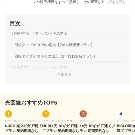
ンや販売機種をすべて把握し、その豊富な知識で店舗販
…続きを読む
売ランキングにおいて個人表彰もされている。 その後マ
イベストに入社、携帯電話や光ファイバー回線キャリ
ア・インターネットプロバイダーなどの通信会社を専門
目次
に担当しており、格安SIMやホームルーターを実際に回線
契約し各社の料金プランや通信速度の比較を行うととも
【戸建住宅】ソフトバンク光の料金
に、モバイルだけでなく10社以上の戸建て・マンション
向けの光回線の通信速度・速度制限も調査している。 ま
回線タイプが1ギガの場合【2年自動更新プラン】
た通信サービスだけでなく、ファイナンシャルプランナ
ーの視点含めて電気代など固定費支出見直しのガイドも
している。
回線タイプが10ギガの場合【2年自動更新プラン】
高山健次のプロフィール
【集合住宅】ソフトバンク光の料金
全部見る
回線タイプが1ギガの場合
回線タイプが10ギガの場合
光回線おすすめTOP5
5年契約や自動更新なしプランも検討してみて！
ソフトバンク光の料金を把握できたら申し込みの検討も
1
1
3
4
ソニーネットワークコミュ
ソニーネットワークコミュ
オプテージ
ビッグローブ
光回線を契約する前にしっかりと比較検討を！
ニケーションズ
NURO 光 2ギガ 戸建て
ニケーションズ
NURO 光 10ギガ 戸建
eo光 10ギガ 戸建てプ
BIGLOBE
プラン 契約期間なし
てプラン 契約期間なし
ラン 定期契約なし
建てプラン