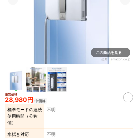
この商品を見る
出典：
amazon.co.jp
最安価格
28,980円
中価格
標準モードの連続
不明
使用時間（公称
値）
水拭き対応
不明