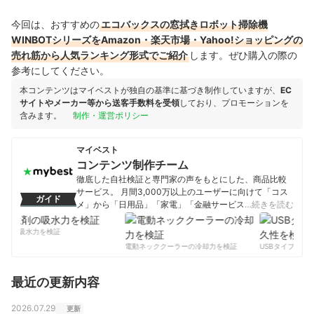
今回は、おすすめの
エコバックスの窓拭きロボット掃除機
WINBOTシリーズをAmazon・楽天市場・Yahoo!ショッピングの
売れ筋から人気ランキング形式でご紹介
します。ぜひ購入の際の
参考にしてください。
本コンテンツはマイベストが独自の基準に基づき制作していますが、
EC
サイトやメーカー等から送客手数料を受領
しており、プロモーションを
含みます。
制作・運営ポリシー
マイベスト
コンテンツ制作チーム
徹底した自社検証と専門家の声をもとにした、商品比較
サービス。 月間3,000万以上のユーザーに向けて「コス
ガイド
メ」から「日用品」「家電」「金融サービス」まで、ベ
…続きを読む
ストな商品を選んでもらうために、毎日コンテンツを制
作中。
剤の吸水力を検証
コンテンツ制作チームのプロフィール
電動ネッククーラーの冷却力を検証
USBタイプCケー
最近の更新内容
2026.07.29
更新