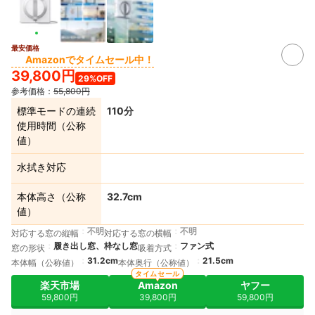
最安価格
Amazonでタイムセール中！
39,800円
29%OFF
参考価格：
55,800円
標準モードの連続
110分
使用時間（公称
値）
水拭き対応
本体高さ（公称
32.7cm
値）
不明
不明
対応する窓の縦幅
対応する窓の横幅
履き出し窓、枠なし窓
ファン式
窓の形状
吸着方式
31.2cm
21.5cm
本体幅（公称値）
本体奥行（公称値）
タイムセール
楽天市場
Amazon
ヤフー
59,800円
39,800円
59,800円