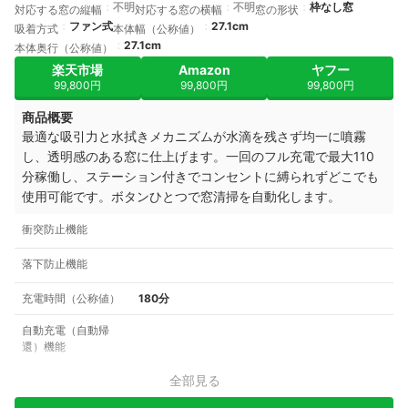
不明
不明
枠なし窓
対応する窓の縦幅
対応する窓の横幅
窓の形状
ファン式
27.1cm
吸着方式
本体幅（公称値）
27.1cm
本体奥行（公称値）
楽天市場
Amazon
ヤフー
99,800円
99,800円
99,800円
商品概要
最適な吸引力と水拭きメカニズムが水滴を残さず均一に噴霧
し、透明感のある窓に仕上げます。一回のフル充電で最大110
分稼働し、ステーション付きでコンセントに縛られずどこでも
使用可能です。ボタンひとつで窓清掃を自動化します。
衝突防止機能
落下防止機能
充電時間（公称値）
180分
自動充電（自動帰
還）機能
全部見る