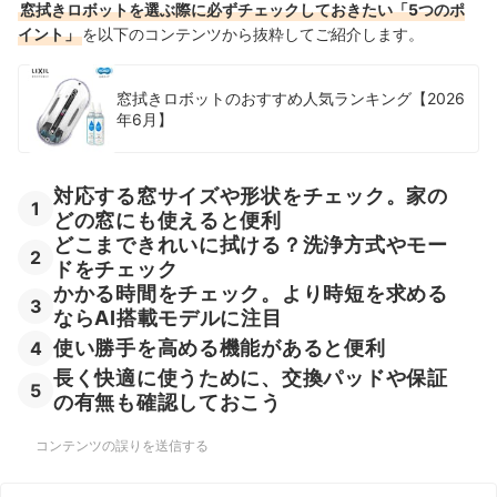
め人気ランキング
窓拭きロボットを選ぶ際に必ずチェックしておきたい「5つのポ
イント」
を以下のコンテンツから抜粋してご紹介します。
エコバックスの窓拭きロボット掃除機WINBOTシリーズの売れ筋ランキ
ングもチェック！
窓拭きロボットのおすすめ人気ランキング【2026
年6月】
対応する窓サイズや形状をチェック。家の
1
どの窓にも使えると便利
どこまできれいに拭ける？洗浄方式やモー
2
ドをチェック
かかる時間をチェック。より時短を求める
3
ならAI搭載モデルに注目
使い勝手を高める機能があると便利
4
長く快適に使うために、交換パッドや保証
5
の有無も確認しておこう
コンテンツの誤りを送信する