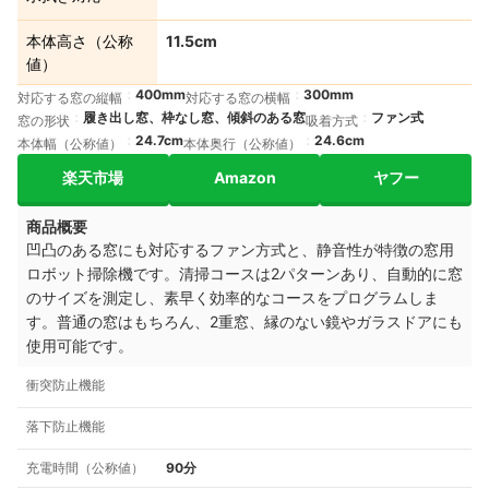
本体高さ（公称
11.5cm
値）
400mm
300mm
対応する窓の縦幅
対応する窓の横幅
履き出し窓、枠なし窓、傾斜のある窓
ファン式
窓の形状
吸着方式
24.7cm
24.6cm
本体幅（公称値）
本体奥行（公称値）
楽天市場
Amazon
ヤフー
商品概要
凹凸のある窓にも対応するファン方式と、静音性が特徴の窓用
ロボット掃除機です。清掃コースは2パターンあり、自動的に窓
のサイズを測定し、素早く効率的なコースをプログラムしま
す。普通の窓はもちろん、2重窓、縁のない鏡やガラスドアにも
使用可能です。
衝突防止機能
落下防止機能
充電時間（公称値）
90分