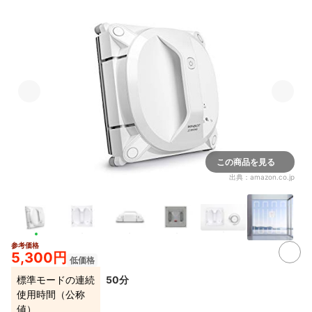
この商品を見る
出典：
amazon.co.jp
参考価格
2+
5,300円
低価格
標準モードの連続
50分
使用時間（公称
値）