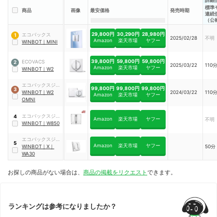
標準
商品
画像
最安価格
発売時期
連続
（公
29,800円
30,290円
28,980円
エコバックス
1
2025/02/28
不明
Amazon
楽天市場
ヤフー
WINBOT
｜
MINI
39,800円
59,800円
59,800円
ECOVACS
2
2025/03/22
110
Amazon
楽天市場
ヤフー
WINBOT
｜
W2
エコバックスジャ
99,800円
99,800円
99,800円
3
パン
WINBOT
｜
W2
2024/03/22
110
Amazon
楽天市場
ヤフー
OMNI
エコバックスジャ
4
Amazon
楽天市場
ヤフー
不明
パン
WINBOT
｜
W850
エコバックスジャ
5
Amazon
楽天市場
ヤフー
パン
WINBOT
｜
X
｜
50分
WA30
お探しの商品がない場合は、
商品の掲載をリクエスト
できます。
ランキングは参考になりましたか？