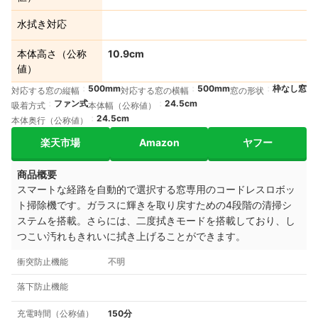
水拭き対応
本体高さ（公称
10.9cm
値）
500mm
500mm
枠なし窓
対応する窓の縦幅
対応する窓の横幅
窓の形状
ファン式
24.5cm
吸着方式
本体幅（公称値）
24.5cm
本体奥行（公称値）
楽天市場
Amazon
ヤフー
商品概要
スマートな経路を自動的で選択する窓専用のコードレスロボッ
ト掃除機です。ガラスに輝きを取り戻すための4段階の清掃シ
ステムを搭載。さらには、二度拭きモードを搭載しており、し
つこい汚れもきれいに拭き上げることができます。
衝突防止機能
不明
落下防止機能
充電時間（公称値）
150分