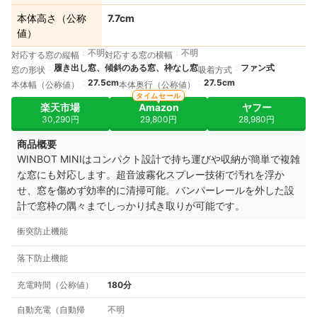
本体高さ（公称
7.7cm
値）
不明
不明
対応する窓の縦幅
対応する窓の横幅
履き出し窓、傾斜のある窓、枠なし窓
ファン式
窓の形状
吸着方式
27.5cm
27.5cm
本体幅（公称値）
本体奥行（公称値）
タイムセール
楽天市場
Amazon
ヤフー
30,290円
29,800円
28,980円
商品概要
WINBOT MINIはコンパクト設計で持ち運びや収納が簡単で複雑
な窓にも対応します。超音波霧化スプレー技術で汚れを浮か
せ、窓を傷めず効率的に清掃可能。バンパーレールを外した設
計で窓枠の隅々までしっかり拭き取りが可能です。
衝突防止機能
落下防止機能
充電時間（公称値）
180分
自動充電（自動帰
不明