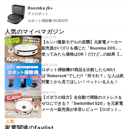
Roomba j9+
アイロボット
|
ロボット掃除機
65,800円
人気のマイべマガジン
2025.11.13
【ルンバ最新モデルの逆襲】元家電メーカー
販売員がバズりを感じた「Roomba 205」。
使ってみたら価格はOK！だけど…の結果【ロ
ボット掃除機】
2025.02.20
ロボット掃除機51商品を比較したらNO.1
は“Roborock”でした!!「何それ？」な人は絶
対驚くから見てほしい！ペットいる人も！
2025.11.21
【ズボラの味方】全自動で掃除のストレスを
ゼロにできる？「SwitchBot S20」を元家電
メーカー販売員が本音レビュー【ロボット掃
除機】
人気
家電関連のfavlist