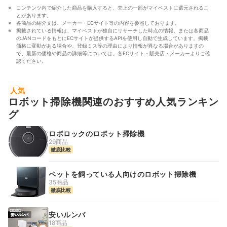
コンテンツ内で紹介した商品を購入すると、売上の一部がマイベストに還元されるこ
とがあります。
各商品の紹介文は、メーカー・ECサイト等の内容を参照しております。
掲載されている情報は、マイベストが独自にリサーチした時点の情報、または各商品
のJANコードをもとにECサイトが提供するAPIを使用し自動で生成しています。掲載
価格に変動がある場合や、登録ミス等の理由により情報が異なる場合がありますの
で、最新の価格や商品の詳細等については、各ECサイト・販売店・メーカーよりご確
認ください。
人気
ロボット掃除機関連のおすすめ人気ランキン
グ
ロボロックのロボット掃除機
29商品
徹底比較
ペットを飼っている人向けのロボット掃除機
35商品
徹底比較
安いルンバ
18商品