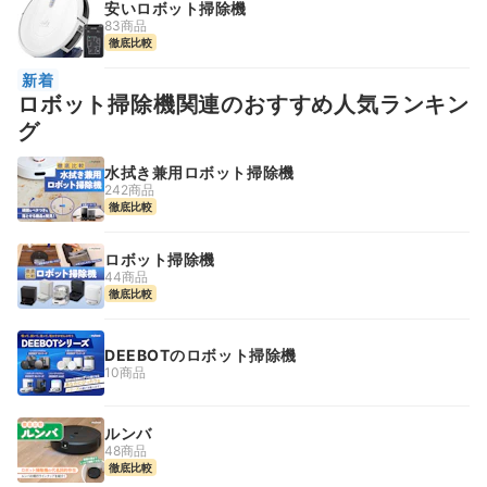
安いロボット掃除機
83商品
徹底比較
新着
ロボット掃除機関連のおすすめ人気ランキン
グ
水拭き兼用ロボット掃除機
242商品
徹底比較
ロボット掃除機
44商品
徹底比較
DEEBOTのロボット掃除機
10商品
ルンバ
48商品
徹底比較