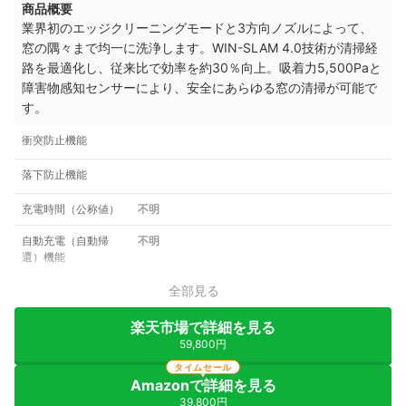
商品概要
業界初のエッジクリーニングモードと3方向ノズルによって、
窓の隅々まで均一に洗浄します。WIN-SLAM 4.0技術が清掃経
路を最適化し、従来比で効率を約30％向上。吸着力5,500Paと
障害物感知センサーにより、安全にあらゆる窓の清掃が可能で
す。
衝突防止機能
落下防止機能
充電時間（公称値）
不明
自動充電（自動帰
不明
還）機能
全部見る
楽天市場で詳細を見る
59,800円
タイムセール
Amazonで詳細を見る
39,800円