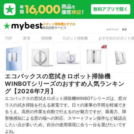
ロボット掃除機おすすめ
商品比較サービス
マイページ
検索
TOP
家電
掃除機
ロボット掃除機
おすすめのロボット
エコバックスの窓拭きロボット掃除機
WINBOTシリーズのおすすめ人気ランキン
グ【2026年7月】
エコバックスの窓拭きロボット掃除機WINBOTシリーズは、窓ガ
ラスの拭き掃除を行える家電です。日々の家事の手間を軽減でき
るうえ、高所の作業を自動で行えるのが魅力ですが、吸着力、障
害物感知による窓の端への対応、スマートフォン操作など確認点
したい点が多いため、自分の使用環境に合う一台を選びたいです
よね。