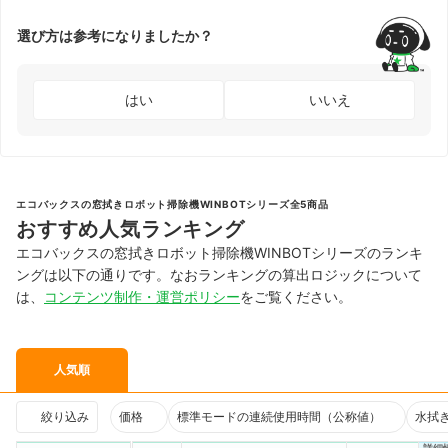
選び方は参考になりましたか？
はい
いいえ
エコバックスの窓拭きロボット掃除機WINBOTシリーズ全5商品
おすすめ人気ランキング
エコバックスの窓拭きロボット掃除機WINBOTシリーズのランキ
ングは以下の通りです。なおランキングの算出ロジックについて
は、
コンテンツ制作・運営ポリシー
をご覧ください。
人気順
絞り込み
価格
標準モードの連続使用時間（公称値）
水拭
詳細