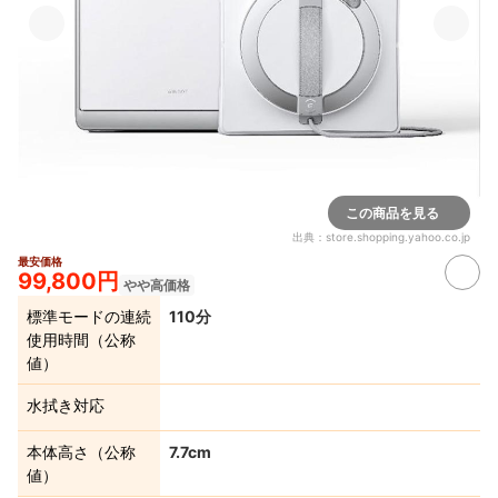
この商品を見る
出典：
store.shopping.yahoo.co.jp
最安価格
99,800円
やや高価格
標準モードの連続
110分
使用時間（公称
値）
水拭き対応
本体高さ（公称
7.7cm
値）