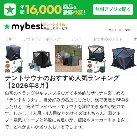
テントおすすめ
商品比較サービス
マイページ
検索
TOP
アウトドア・キャンプ
テント
おすすめのテント
テントサウナのおすすめ人気ランキング
【2026年8月】
自宅のベランダやキャンプ場などで本格的なサウナを楽しめる
「テントサウナ」。自分好みの温度にしたり、横で友達とBBQを
したりと、完全プライベートでサウナを満喫できるのが魅力で
す。しかし、1人用・4人用などのサイズはもちろん、薪ストー
ブ・
電気ストーブと熱源にも違いが。
値段やメーカーもさまざま
で、
どれがよいか迷う人もいるでしょう。