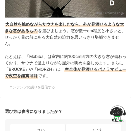
出典：
amazon.co.jp
大自然を眺めながらサウナを楽しむなら、外が見渡せるような大
きな窓があるもの
を選びましょう。
窓が数十cm程度と小さいと、
せっかく目の前にある大自然の迫力を思いっきり堪能できませ
ん。
たとえば、「Mobiba」は室内に約100cm四方の大きな窓が備わっ
ており、サウナで温まりながら屋外の眺めを楽しめます。さらに
「BRÜCKE」や「MORZH」は、
空全体が見渡せるパノラマビュー
で夜空を鑑賞可能
です。
コンテンツの誤りを送信する
選び方は参考になりましたか？
はい
いいえ