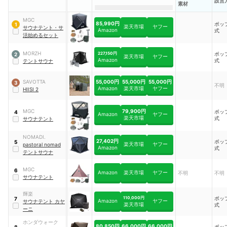
設営
素材
MGC
85,990円
ポッ
1
楽天市場
ヤフー
サウナテント・サ
Amazon
式
活始めるセット
MORZH
227,150円
ポッ
2
楽天市場
ヤフー
Amazon
式
テントサウナ
55,000円
55,000円
55,000円
SAVOTTA
3
不明
Amazon
楽天市場
ヤフー
HIISI 2
79,900円
MGC
ポッ
4
Amazon
ヤフー
楽天市場
式
サウナテント
NOMADI.
27,402円
ポッ
5
楽天市場
ヤフー
pastoral nomad
Amazon
式
テントサウナ
MGC
6
Amazon
楽天市場
ヤフー
不明
不明
サウナテント
輝楽
110,000円
ポッ
7
Amazon
ヤフー
サウナテント カヤ
楽天市場
式
ーニ
ホンダウォーク
80,850円
66,000円
66,000円
ポッ
8