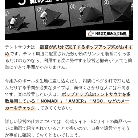
出典：
amazon.co.jp
テントサウナは、
設営が約1分で完了するポップアップ式がおすす
め
です。テント周辺に配置された数か所のリングを順番に引っ張
るだけのものなら、利用する度に発生する設営と撤去が1人でも簡
単にできて手間がかかりません。
骨組みのポールを生地に差し込んだり、四隅にペグを釘で打ち込
んだりする手間が必要なタイプは、面倒くさがりな人には不向き
です。楽に設置したい人は、
ポップアップ式のテントサウナを多
数展開している「
NOMADI
」「AMBER」「MGC」などのメー
カーをチェック
してみてください。
詳しい設営の仕方については、公式サイト・ECサイトの商品ペー
ジに動画で紹介されていることが多いので、自身で設営できそう
か事前に確認しておくとよいでしょう。