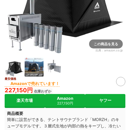
この商品を見る
出典：
amazon.co.jp
最安価格
Amazonで売れています！
227,150円
在庫わずか
Amazon
楽天市場
ヤフー
227,150円
商品概要
簡単に設営ができる、テントサウナブランド「MORZH」のキ
ューブモデルです。３層式生地が内部の熱をキープし、冷たい