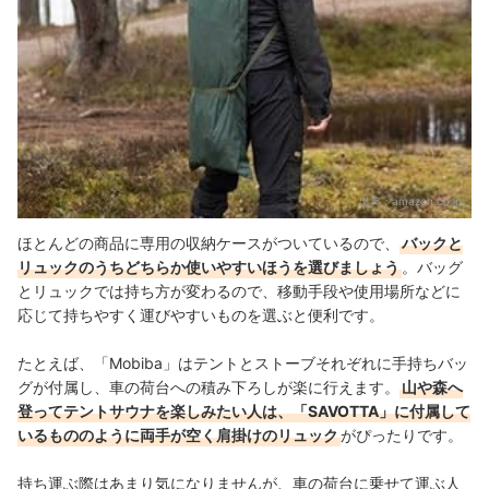
出典：
amazon.co.jp
ほとんどの商品に専用の収納ケースがついているので、
バックと
リュックのうちどちらか使いやすいほうを選びましょう
。バッグ
とリュックでは持ち方が変わるので、移動手段や使用場所などに
応じて持ちやすく運びやすいものを選ぶと便利です。
たとえば、「Mobiba」はテントとストーブそれぞれに手持ちバッ
グが付属し、車の荷台への積み下ろしが楽に行えます。
山や森へ
登ってテントサウナを楽しみたい人は、「SAVOTTA」に付属して
いるもののように両手が空く肩掛けのリュック
がぴったりです。
持ち運ぶ際はあまり気になりませんが、
車の荷台に乗せて運ぶ人