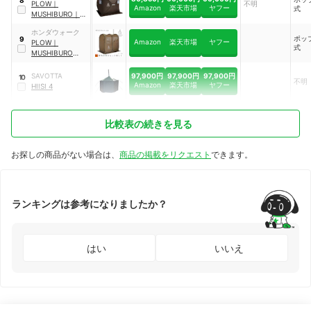
PLOW
｜
不明
Amazon
楽天市場
ヤフー
式
MUSHIBURO
｜
FST01
ホンダウォーク
ポッ
9
Amazon
楽天市場
ヤフー
PLOW
｜
式
MUSHIBURO
SOLO
｜
FST02
97,900円
97,900円
97,900円
SAVOTTA
10
不明
Amazon
楽天市場
ヤフー
HIISI 4
比較表の続きを見る
お探しの商品がない場合は、
商品の掲載をリクエスト
できます。
ランキングは参考になりましたか？
はい
いいえ