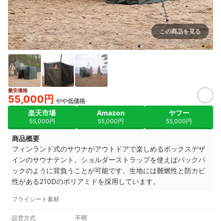
この商品を見る
出典：
amazon.co.jp
最安価格
55,000円
やや低価格
楽天市場
Amazon
ヤフー
55,000円
55,000円
55,000円
商品概要
フィンランド式のサウナがアウトドアで楽しめるボックスデザ
インのサウナテント。ショルダーストラップを使えばバックパ
ックのように背負うことが可能です。生地には難燃性と防カビ
性がある210Dのポリアミドを採用しています。
フライシート素材
設営方式
不明