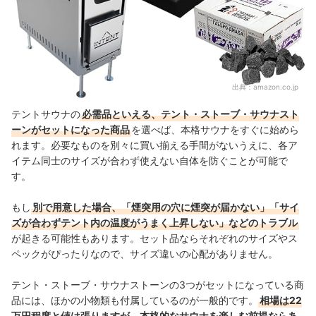
出典：
amazon.co.jp
テントサウナの
必需品といえる、テント・ストーブ・サウナスト
ーンがセットになった商品
を選べば、本格サウナをすぐに始めら
れます。必要なものを別々に買い揃える手間がないうえに、各ア
イテム同士のサイズが合わず使えない自体を防ぐことが可能で
す。
もし
別で用意した場合、「煙突用の穴に煙突が届かない」「サイ
ズが合わずテント内の温度がうまく上昇しない」などのトラブル
が起きる可能性もあります。セット品ならそれぞれのサイズやス
ペックがぴったりなので、サイズ違いの心配がありません。
テント・ストーブ・サウナストーンの3つがセットになっている商
品には、ほかの小物類も付属しているのが一般的です。
相場は22
万円程度と値は張りますが、本格的なサウナを楽しむ前提ならあ