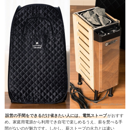
出典：
revitalize.official.ec
設営の手間をできるだけ省きたい人には、電気ストーブ
がおすす
め。家庭用電源から利用でき自宅で楽しめるうえ、薪を焚べる手
間がないのが魅力です。
しかし、薪ストーブの火力とは違い