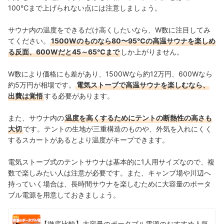
100℃まで上げられない点には注意しましょう。
サウナ内の温度をできるだけ高くしたいなら、W数に注目してみ
てください。
1500Wのものなら80〜95℃の高温サウナを楽しめ
る反面、600Wだと45～65℃まで
しか上がりません。
W数により価格にも差があり、1500Wなら約12万円、600Wなら
約5万円が相場です。
電気ストーブで高温サウナを楽しむなら、
出費は覚悟
する必要があります。
また、サウナ内の
温度を高くするためにテントの断熱性の高さも
大切
です。テントの生地が三重構造のものや、外気を入れにくく
するスカートがあるとより温度がキープできます。
電気ストーブ式のテントサウナは基本的に1人用サイズなので、複
数で楽しみたい人は注意が必要です。また、キャンプ場や川辺へ
持っていく場合は、長時間サウナを楽しむために大容量のポータ
ブル電源を用意しておきましょう。
【徹底比較】大容量のポータブル電源のおすすめ人気