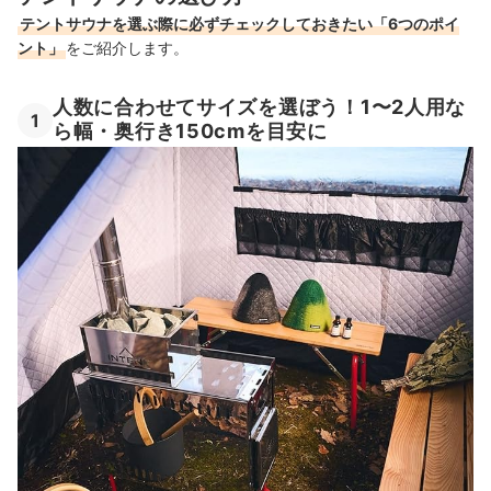
テントサウナ全32商品おすすめ人気ランキング
テントサウナを選ぶ際に必ずチェックしておきたい「6つのポイ
ント」
をご紹介します。
テントサウナは危険がつきもの。細心の注意を払って利用して
テントサウナを楽しむときにあったほうが便利なアイテムもチェック
人数に合わせてサイズを選ぼう！1〜2人用な
1
ら幅・奥行き150cmを目安に
テントサウナの売れ筋ランキングもチェック！