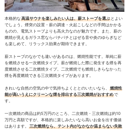
出典：
amazon.co.jp
本格的な
高温サウナを楽しみたい人は、薪ストーブを選ぶ
とよい
でしょう。煙突の設置・薪の調達・火起こしなどの手間はかかる
ものの、
電気ストーブよりも高火力なのが魅力です。また、
薪の
燃焼が見えるガラス窓なら
パチパチとはぜる音や炎のゆらぎなど
も楽しめて、リラックス効果が期待できます。
薪ストーブのなかでも違いがあるのは、燃焼性能です。単純に薪
を燃焼させる一次燃焼タイプ。薪が燃焼した際に発生する煙を再
度燃焼させる二次燃焼タイプ。二次燃焼でも燃焼しきらなかった
煙を再度燃焼できる三次燃焼タイプがあります。
きれいな自然の空気の中で気持ちよくととのいたいなら、
燃焼性
能が高いうえにクリーンな煙を排出する三次燃焼がおすすめ
で
す。
一次燃焼の商品は約5万円のところ、二次燃焼・三次燃焼は約10
万円と高額ですが、本格的に楽しみたいなら高いお金を出す価値
はあります。
三次燃焼なら、テント内がなかなか温まらない失敗