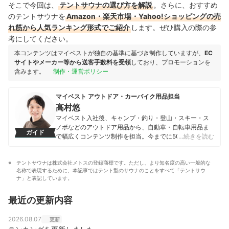
そこで今回は、
テントサウナの選び方を解説
。さらに、おすすめ
のテントサウナを
Amazon・楽天市場・Yahoo!ショッピングの売
れ筋から人気ランキング形式でご紹介
します。ぜひ購入の際の参
考にしてください。
本コンテンツはマイベストが独自の基準に基づき制作していますが、
EC
サイトやメーカー等から送客手数料を受領
しており、プロモーションを
含みます。
制作・運営ポリシー
マイベスト アウトドア・カーバイク用品担当
高村悠
マイベスト入社後、キャンプ・釣り・登山・スキー・ス
ノボなどのアウトドア用品から、自動車・自転車用品ま
ガイド
で幅広くコンテンツ制作を担当。今までに500以上の商
…続きを読む
品を検証してきた実績を持つ。専門家への取材を重ねて
知識を深め、「わかりやすい情報で、一人ひとりにぴっ
テントサウナは株式会社メトスの登録商標です。ただし、より知名度の高い一般的な
たりの選択肢を提案すること」をモットーに、コンテン
名称で表現するために、本記事ではテント型のサウナのことをすべて「テントサウ
ツ制作を行なっている。
ナ」と表記しています。
高村悠のプロフィール
最近の更新内容
2026.08.07
更新