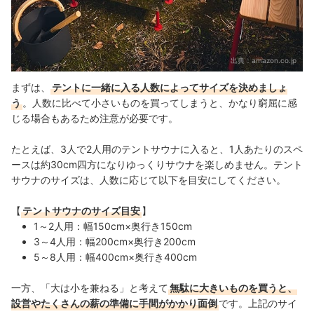
出典：
amazon.co.jp
まずは、
テントに一緒に入る人数によってサイズを決めましょ
う
。人数に比べて小さいものを買ってしまうと、かなり窮屈に感
じる場合もあるため注意が必要です。
たとえば、3人で2人用のテントサウナに入ると、1人あたりのスペ
ースは約30cm四方になりゆっくりサウナを楽しめません。
テント
サウナのサイズは、人数に応じて以下を目安にしてください。
【
テントサウナのサイズ目安
】
1～2人用：幅150cm×奥行き150cm
3～4人用：幅200cm×奥行き200cm
5～8人用：幅400cm×奥行き400cm
一方、「大は小を兼ねる」と考えて
無駄に大きいものを買うと、
設営やたくさんの薪の準備に手間がかかり面倒
です。
上記のサイ