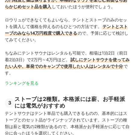
らかじめセット品を購入
しておいたほうが便利でしょう。
ロウリュができなくてもよいなら、テントとストーブのみのセッ
トを購入して価格を抑えるのもひとつの方法です。
テントとスト
ーブのみなら14万円程度で購入できる
ので、予算に応じて検討し
てみてください。
ちなみにテントサウナはレンタルも可能で、相場は1泊2日（前日
着2泊3日）で2万円～4万円ほど。
試しにテントサウナを使ってみ
たい人や、単発でのキャンプで使用したい人はレンタルで十分
で
す。
ランキングを見る
ストーブは2種類。本格派には薪、お手軽派
3
には電気がおすすめ
テントサウナはテント単品でも購入できるものの、基本的にはス
トーブとのセット品がラインナップされています。
ストーブの種
類は薪と電気の2種類があるので、本格派かお手軽派かに応じて自
分に合ったほうを選択してください。