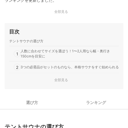
ランキングを更新しました。
全部見る
目次
テントサウナの選び方
人数に合わせてサイズを選ぼう！1〜2人用なら幅・奥行き
1
150cmを目安に
2
3つの必需品がセットのものなら、本格サウナをすぐ始められる
3
ストーブは2種類。本格派には薪、お手軽派には電気がおすすめ
全部見る
設営と撤収のしやすさも重要。ポップアップ式なら1分程度で設
4
営できる
選び方
ランキング
5
持ち運ぶなら収納方法と重量に注目しよう
サウナ中に景観を楽しみたいなら、大きな窓が施されてるかチ
6
ェック
テントサウナの選び方