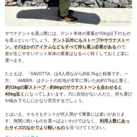
出典：
amazon.co.jp
サウナテントを選ぶ際には、テント単体の重量が10kg以下のもの
を選ぶといいでしょう。
テント以外にもストーブやサウナストー
ン、そのほかのアイテムなどもすべて持ち運ぶ必要がある
ので、
差が生じやすいテント単体の重量はなるべく軽くしておくと楽に
運べます。
たとえば、「SAVOTTA」は4人用ながら約8.7kgと軽量です。一
方、「AMBER」はテントの生地が非常に厚いため約17kgと重く、
約12kgの薪ストーブ・約8kgのサウナストーンも合わせると
40kg近く
になってしまいます。力に自信がない人だと、持ち運び
や積み下ろしにかなり苦労するでしょう。
とはいえ、そもそもテントが何人用かで重量には違いがありま
す。無闇に軽いものを選べばよいわけではなく、
利用人数にあっ
たサイズのなかでより軽いもの
を見つけてください。