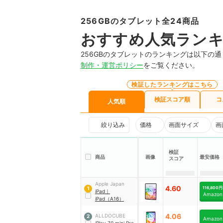
256GBのタブレット全24商品
おすすめ人気ラン
256GBのタブレットのランキングは以下の
制作・運営ポリシー
をご覧ください。
検証したランキングはこちら
検証スコア順
コ
人気順
絞り込み
価格
画面サイズ
画
検証
商品
画像
最安価格
スコア
Apple Japan
4.60
116,800円
1
iPad
｜
Amazon
iPad（A16）
4.06
ALLDOCUBE
2
Amazon
iPlay 70 mini Pro