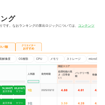
キング
通りです。なおランキングの算出ロジックについては、
コンテンツ
クリエイター
スパ順
おすすめ
面解像度
OS種類
CPU
メモリ
ストレージ
microSD
検証スコア
処理性能の高
バッテリー性
発売時期
人気順
さ（日常使
映像の美し
能
い）
74,980円
85,819円
1位
4.88
4.61
4.89
2025/03/12
楽天市場
ヤフー
楽天市場
ヤフー
2位
3.59
4.28
4.46