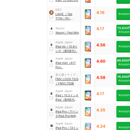
NEC
4.16
3
Amazon
LAVIE
｜
Tab
T11N
｜
PC-
T1175LAS
4.17
73,633
Xiaomi
4
Amazon
Xiaomi
｜
Pad Mini
Apple Japan
4.56
5
Amazon
iPad
Air
｜
10.9イ
ンチ（第5世代）
Apple Japan
4.60
99,800
6
iPad mini（A17
Amazon
Pro）
富士通クライアン
4.58
76,800
7
トコンピューティ
FMV LOOX 75/G
Amazon
ング
｜
FMVL75GB
Apple Japan
4.17
8
Amazon
iPad
｜
10.2インチ
iPad（第9世代）
｜
MK2N3J/A
Apple Japan
4.35
9
Amazon
iPad
Pro
｜
11イン
チiPad Pro(M4)
Apple Japan
4.24
10
Amazon
iPad
Pro
｜
13イン