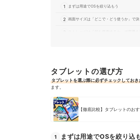
1
まずは用途でOSを絞り込もう
2
画面サイズは「どこで・どう使うか」で決
3
ストレージは「何を保存するか」で容量を
4
外でもネットを使うなら、Wi-Fiモデル
256GBのタブレット全24商品おすすめ人気ラン
タブレットの選び方
売れ筋の人気256GBのタブレット全24商品を徹
タブレットを選ぶ際に必ずチェックしておき
タブレットを外で使うことが多いなら、ポケット型
ます。
ほかのタブレットのランキングもチェック！
256GBのタブレットの売れ筋ランキングもチェッ
【徹底比較】タブレットのおす
まずは用途でOSを絞り込
1