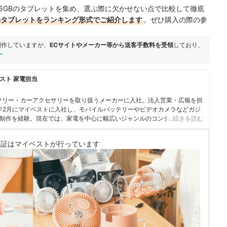
6GBのタブレットを集め、選ぶ際に欠かせない点で比較して徹底
Bのタブレットをランキング形式でご紹介します
。ぜひ購入の際の参
制作していますが、
ECサイトやメーカー等から送客手数料を受領
しており、
ー
スト 家電担当
サリー・カーアクセサリーを取り扱うメーカーに入社。法人営業・広報を担
3年2月にマイベストに入社し、モバイルバッテリーやビデオカメラなどガジ
制作を経験。現在では、家電を中心に幅広いジャンルのコンテンツ制作に
…続きを読む
・検証を通じ、一人ひとりに合った選択肢を分かりやすく提案すること」
ている。
検証は
マイベストが行っています