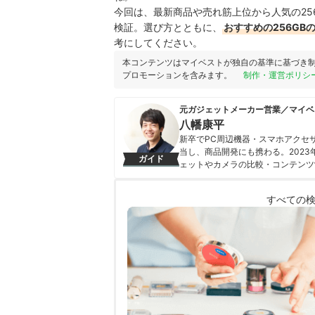
今回は、最新商品や売れ筋上位から人気の25
検証。選び方とともに、
おすすめの256G
考にしてください。
本コンテンツはマイベストが独自の基準に基づき
プロモーションを含みます。
制作・運営ポリシ
元ガジェットメーカー営業／マイベ
八幡康平
新卒でPC周辺機器・スマホアクセ
当し、商品開発にも携わる。202
ガイド
ェットやカメラの比較・コンテンツ
携わる。「専門性をもとにした調査
を心がけて、コンテンツ制作を行っ
すべての
八幡康平のプロフィール