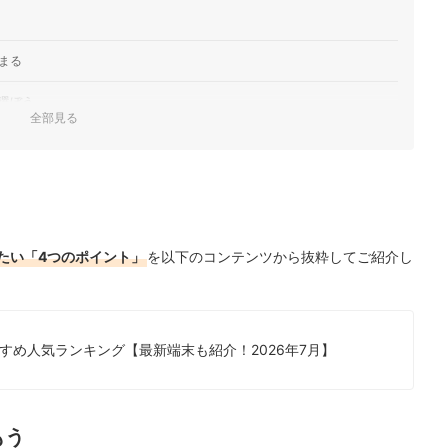
まる
選ぼう
全部見る
かセルラーモデルかをチェック
キング
底比較！
たい「4つのポイント」
を以下のコンテンツから抜粋してご紹介し
WiFiのランキングもチェック！
ク！
すめ人気ランキング【最新端末も紹介！2026年7月】
もう