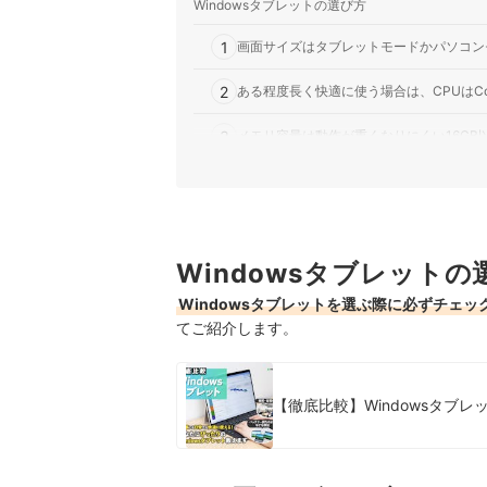
Windowsタブレットの選び方
1
画面サイズはタブレットモードかパソコン
2
ある程度長く快適に使う場合は、CPUはCor
3
メモリ容量は動作が重くなりにくい16GB
4
ストレージは256GB以上を選ぼう。理想は5
5
動画視聴や会議での満足度を重視するなら
Windowsタブレットの
Windows11搭載タブレット全10商品おすすめ人
Windowsタブレットを選ぶ際に必ずチェ
売れ筋の人気Windows11搭載タブレット全10商
てご紹介します。
Windows11搭載タブレットの売れ筋ランキング
【徹底比較】Windowsタブ