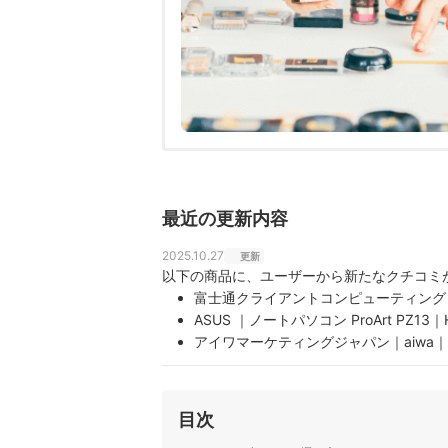
最近の更新内容
2025.10.27
更新
以下の商品に、ユーザーから新たなクチコミ
富士通クライアントコンピューティング｜FMV
ASUS ｜ノートパソコン ProArt PZ13｜
アイワマーケティングジャパン｜aiwa｜tab 
サイエルインターナショナル｜M-WORKS｜
CHUWI ｜2in1 タブレットPC
CHUWI｜Hi10 X2 10.1インチ
目次