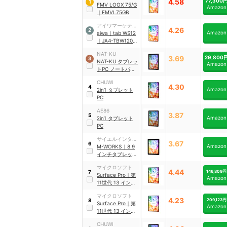
4.58
77,300
1
トコンピューティ
FMV LOOX 75/G
Amazon
ング
｜
FMVL75GB
アイワマーケティ
4.26
2
Amazon
ングジャパン
aiwa
｜
tab WS12
｜
JA4-TBW1201-
H
NAT-KU
3.69
29,800
3
NAT-KU タブレッ
Amazon
トPC ノートパソ
コン
CHUWI
4.30
4
Amazon
2in1 タブレット
PC
AE86
3.87
5
Amazon
2in1 タブレット
PC
サイエルインター
3.67
6
Amazon
ナショナル
M-WORKS
｜
8.9
インチタブレット
WindowsPC Ⅳ
｜
マイクロソフト
MW-WPC04
4.44
146,809円
7
Surface
Pro
｜
第
Amazon
11世代 13 インチ
（Snapdragon X
マイクロソフト
Plus）
｜
EP2-
4.23
209,123円
8
Surface
Pro
｜
第
19223
Amazon
11世代 13 インチ
（Snapdragon X
CHUWI
Elite）
｜
ZIA-