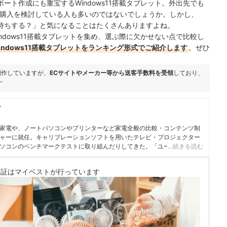
ト作成にも重宝するWindows11搭載タブレット。外出先でも
の購入を検討している人も多いのではないでしょうか。しかし、
持ちする？」と気になることはたくさんありますよね。
dows11搭載タブレットを集め、選ぶ際に欠かせない点で比較し
indows11搭載タブレットをランキング形式でご紹介します
。ぜひ
制作していますが、
ECサイトやメーカー等から送客手数料を受領
しており、
ー
ー
家電や、ノートパソコンやプリンターなど家電全般の比較・コンテンツ制
ャーに就任。キャリブレーションソフトを用いたテレビ・プロジェクター
ソコンのベンチマークテストに取り組んだりしてきた。「ユーザーにとっ
…続きを読む
とを心がけて、コンテンツ制作を行っている。
検証は
マイベストが行っています