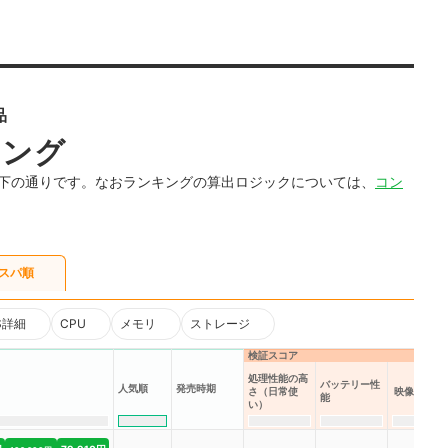
品
キング
は以下の通りです。なおランキングの算出ロジックについては、
コン
スパ順
S詳細
CPU
メモリ
ストレージ
検証スコア
処理性能の高
バッテリー性
人気順
発売時期
さ（日常使
映像の美し
能
い）