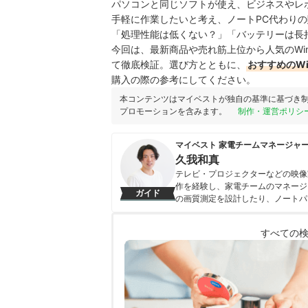
パソコンと同じソフトが使え、ビジネスやレポー
手軽に作業したいと考え、ノートPC代わり
「処理性能は低くない？」「バッテリーは長
今回は、最新商品や売れ筋上位から人気のWin
て徹底検証。選び方とともに、
おすすめのW
購入の際の参考にしてください。
本コンテンツはマイベストが独自の基準に基づき
プロモーションを含みます。
制作・運営ポリシ
マイベスト 家電チームマネージャ
久我和真
テレビ・プロジェクターなどの映像
作を経験し、家電チームのマネージ
ガイド
の画質測定を設計したり、ノートパ
てベストな選択体験を提供する」こ
久我和真のプロフィール
すべての