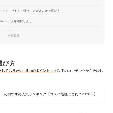
モード、どちらで使うことが多いかで選ぼう
e i5 以上を選択しよう
以上を選ぼう
全部見る
12GB以上
、ステレオスピーカー＆フルHD搭載に要注目
選び方
気ランキング
ックしておきたい「5つのポイント」
を以下のコンテンツから抜粋し
品を徹底比較！
もチェック！
レットのおすすめ人気ランキング【コスパ最強はどれ？2026年】