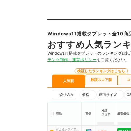
Windows11搭載タブレット全10商
おすすめ人気ラン
Windows11搭載タブレットのランキング
テンツ制作・運営ポリシー
をご覧ください。
検証したランキングはこちら
検証スコア順
コ
人気順
絞り込み
価格
画面サイズ
O
検証
商品
画像
最安価格
スコア
富士通クライアン