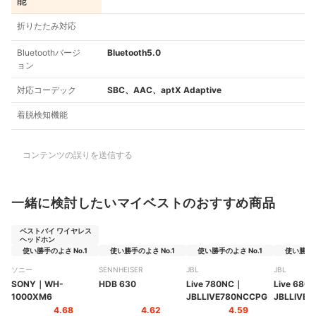
能
折りたたみ対応
Bluetoothバージ
Bluetooth5.0
ョン
対応コーデック
SBC、AAC、aptX Adaptive
着脱検知機能
コンテンツの誤りを送信する
一緒に検討したいマイベストのおすすめ商品
ベストバイ ワイヤレス
ヘッドホン
使い勝手のよさ No.1
使い勝手のよさ No.1
使い勝手のよさ No.1
使い勝手の
ソニー
SENNHEISER
JBL
JBL
SONY
｜
WH-
HDB 630
Live 780NC
｜
Live 680
1000XM6
JBLLIVE780NCCPG
JBLLIVE
4.68
4.62
4.59