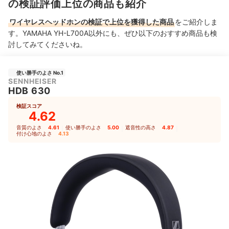
の検証評価上位の商品も紹介
ワイヤレスヘッドホンの検証で上位を獲得した商品
をご紹介しま
す。YAMAHA YH-L700A以外にも、ぜひ以下のおすすめ商品も検
討してみてくださいね。
使い勝手のよさ No.1
SENNHEISER
HDB 630
検証スコア
4.62
音質のよさ
4.61
｜
使い勝手のよさ
5.00
｜
遮音性の高さ
4.87
｜
付け心地のよさ
4.13