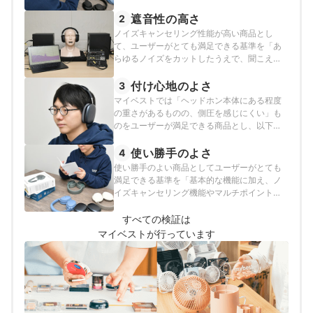
る原豪士が、以下の方法で各商品の検証を行
いました。
遮音性の高さ
2
ノイズキャンセリング性能が高い商品とし
て、ユーザーがとても満足できる基準を「あ
らゆるノイズをカットしたうえで、聞こえる
べき音は聞こえ、外音のうるさい環境でも音
楽が楽しめる商品」とし、以下の方法で各商
付け心地のよさ
3
品の検証を行いました。
マイベストでは「ヘッドホン本体にある程度
の重さがあるものの、側圧を感じにくい」も
のをユーザーが満足できる商品とし、以下の
方法で検証を行いました。
使い勝手のよさ
4
使い勝手のよい商品としてユーザーがとても
満足できる基準を「基本的な機能に加え、ノ
イズキャンセリング機能やマルチポイント接
続などの実用的な機能に対応しているもの」
とし、以下の方法で各商品の検証を行いまし
すべての検証は
た。
マイベストが行っています