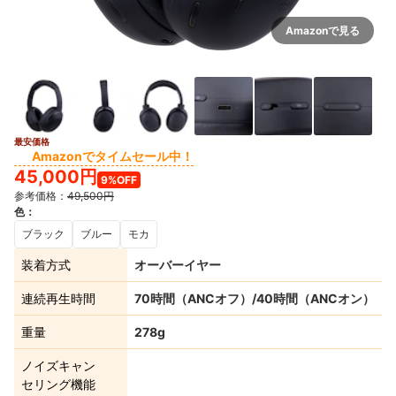
Amazonで見る
最安価格
3+
Amazonでタイムセール中！
45,000円
9%OFF
参考価格：
49,500円
色
：
ブラック
ブルー
モカ
装着方式
オーバーイヤー
連続再生時間
70時間（ANCオフ）/40時間（ANCオン）
重量
278g
ノイズキャン
セリング機能