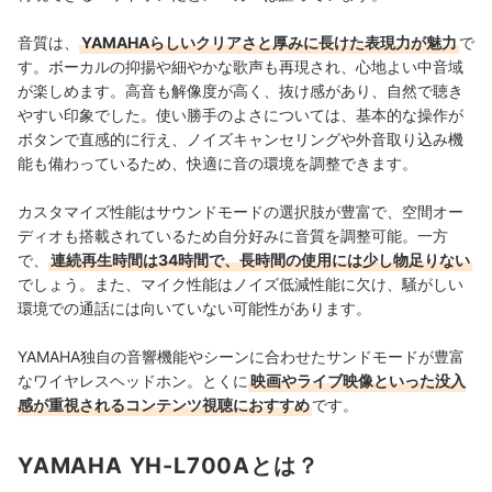
音質は、
YAMAHAらしいクリアさと厚みに長けた表現力が魅力
で
す。ボーカルの抑揚や細やかな歌声も再現され、心地よい中音域
が楽しめます。高音も解像度が高く、抜け感があり、自然で聴き
やすい印象でした。使い勝手のよさについては、基本的な操作が
ボタンで直感的に行え、ノイズキャンセリングや外音取り込み機
能も備わっているため、快適に音の環境を調整できます。
カスタマイズ性能はサウンドモードの選択肢が豊富で、空間オー
ディオも搭載されているため自分好みに音質を調整可能。一方
で、
連続再生時間は34時間で、長時間の使用には少し物足りない
でしょう。また、マイク性能はノイズ低減性能に欠け、騒がしい
環境での通話には向いていない可能性があります。
YAMAHA独自の音響機能やシーンに合わせたサンドモードが豊富
なワイヤレスヘッドホン。とくに
映画やライブ映像といった没入
感が重視されるコンテンツ視聴におすすめ
です。
YAMAHA YH-L700Aとは？