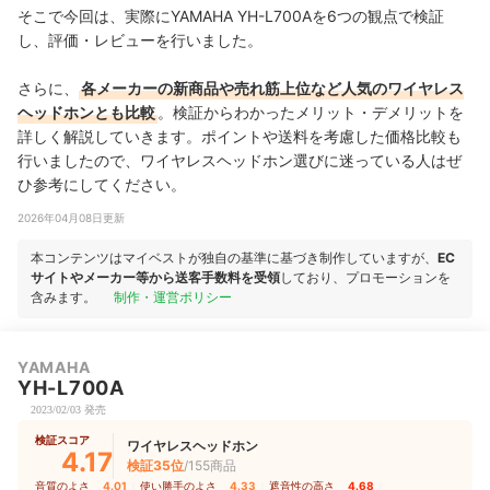
そこで今回は、実際にYAMAHA YH-L700Aを6つの観点で検証
し、評価・レビューを行いました。
さらに、
各メーカーの新商品や売れ筋上位など人気のワイヤレス
ヘッドホンとも比較
。検証からわかったメリット・デメリットを
詳しく解説していきます。ポイントや送料を考慮した価格比較も
行いましたので、ワイヤレスヘッドホン選びに迷っている人はぜ
ひ参考にしてください。
2026年04月08日更新
本コンテンツはマイベストが独自の基準に基づき制作していますが、
EC
サイトやメーカー等から送客手数料を受領
しており、プロモーションを
含みます。
制作・運営ポリシー
YAMAHA
YH-L700A
2023/02/03 発売
検証スコア
ワイヤレスヘッドホン
4.17
検証35位
/155商品
音質のよさ
4.01
｜
使い勝手のよさ
4.33
｜
遮音性の高さ
4.68
｜