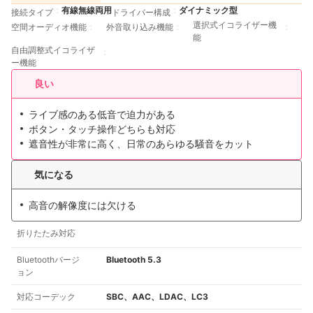
有線無線両用
ダイナミック型
接続タイプ
ドライバー構成
選択式イコライザー機
空間オーディオ機能
外音取り込み機能
能
自由調整式イコライザ
ー機能
良い
ライブ感のある低音で迫力がある
ボタン・タッチ操作どちらも対応
遮音性が非常に高く、日常のあらゆる騒音をカット
気になる
高音の解像度には欠ける
折りたたみ対応
Bluetoothバージ
Bluetooth 5.3
ョン
対応コーデック
SBC、AAC、LDAC、LC3