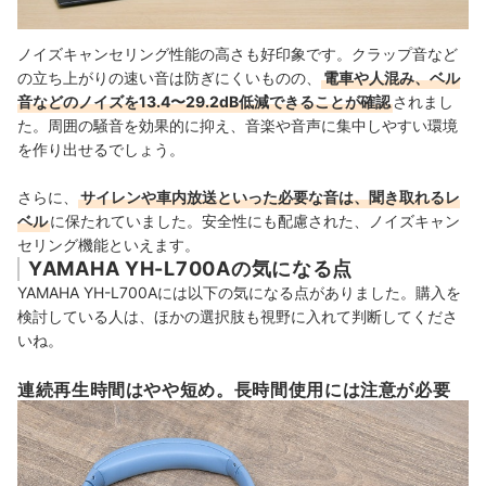
ノイズキャンセリング性能の高さも好印象です。クラップ音など
の立ち上がりの速い音は防ぎにくいものの、
電車や人混み、ベル
音などのノイズを13.4〜29.2dB低減できることが確認
されまし
た。周囲の騒音を効果的に抑え、音楽や音声に集中しやすい環境
を作り出せるでしょう。
さらに、
サイレンや車内放送といった必要な音は、聞き取れるレ
ベル
に保たれていました。安全性にも配慮された、ノイズキャン
セリング機能といえます。
YAMAHA YH-L700Aの気になる点
YAMAHA YH-L700Aには以下の気になる点がありました。購入を
検討している人は、ほかの選択肢も視野に入れて判断してくださ
いね。
連続再生時間はやや短め。長時間使用には注意が必要