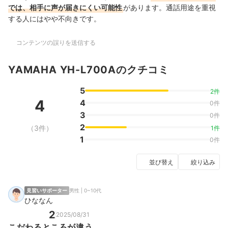
では、相手に声が届きにくい可能性
があります。通話用途を重視
する人にはやや不向きです。
コンテンツの誤りを送信する
YAMAHA YH-L700Aのクチコミ
5
2件
4
4
0件
3
0件
2
（3件）
1件
1
0件
並び替え
絞り込み
見習いサポーター
男性 | 0~10代
ひななん
2
2025/08/31
こだわるところが違う