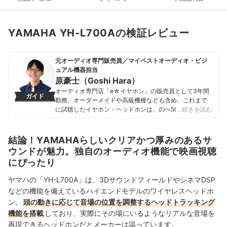
YAMAHA YH-L700Aの検証レビュー
元オーディオ専門販売員／マイベストオーディオ・ビジ
ュアル機器担当
原豪士（Goshi Hara）
オーディオ専門店「e☆イヤホン」の販売員として3年間
ガイド
勤務。オーダーメイドや高級機種なども含め、これまで
に試聴したイヤホン・ヘッドホンは、のべ500種類を超
…続きを読む
える。また、音楽や環境に合わせて11種類のイヤホン・
ヘッドホンを使い分けるほど、音には並々ならぬ情熱を
持っている。 その後、2023年にmybestへ入社し、豊富
結論！YAMAHAらしいクリアかつ厚みのあるサ
な知識を活かしてオーディオ・ビジュアル機器のガイド
ウンドが魅力。独自のオーディオ機能で映画視聴
を担当。「顧客のニーズを真摯に考えて提案する」をモ
にぴったり
ットーに、ユーザーに寄り添った企画・コンテンツ制作
を日々行っている。
ヤマハの「YH-L700A」は、3DサウンドフィールドやシネマDSP
原豪士（Goshi Hara）のプロフィール
などの機能を備えているハイエンドモデルのワイヤレスヘッドホ
ン。
頭の動きに応じて音場の位置を調整するヘッドトラッキング
機能を搭載
しており、実際にその場にいるようなリアルな音場を
再現できるヘッドホンだとメーカーは謳っています。