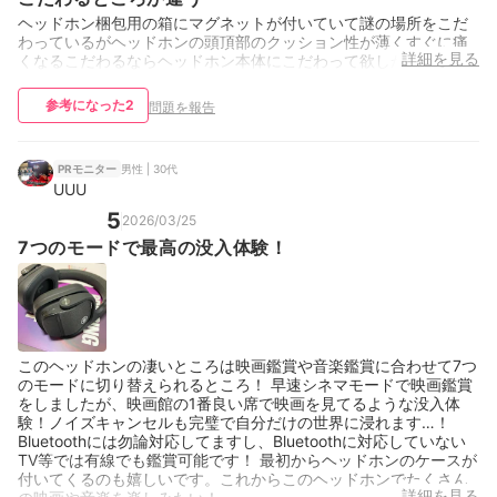
ヘッドホン梱包用の箱にマグネットが付いていて謎の場所をこだ
わっているがヘッドホンの頭頂部のクッション性が薄くすぐに痛
詳細を見る
くなるこだわるならヘッドホン本体にこだわって欲しかった
参考になった
2
問題を報告
男性 | 30代
PRモニター
UUU
5
2026/03/25
7つのモードで最高の没入体験！
このヘッドホンの凄いところは映画鑑賞や音楽鑑賞に合わせて7つ
のモードに切り替えられるところ！ 早速シネマモードで映画鑑賞
をしましたが、映画館の1番良い席で映画を見てるような没入体
験！ノイズキャンセルも完璧で自分だけの世界に浸れます…！
Bluetoothには勿論対応してますし、Bluetoothに対応していない
TV等では有線でも鑑賞可能です！ 最初からヘッドホンのケースが
付いてくるのも嬉しいです。これからこのヘッドホンでたくさん
詳細を見る