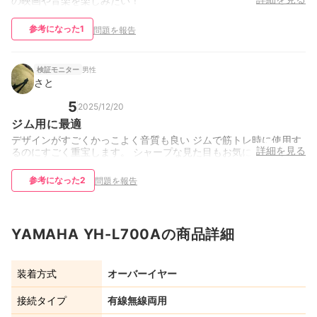
の映画や音楽を楽しみたい！
参考になった
1
問題を報告
男性
検証モニター
さと
5
2025/12/20
ジム用に最適
デザインがすごくかっこよく音質も良い ジムで筋トレ時に使用す
詳細を見る
るのにすごく重宝します。 シャープな見た目もお気に入りです。
参考になった
2
問題を報告
YAMAHA YH-L700Aの商品詳細
装着方式
オーバーイヤー
接続タイプ
有線無線両用