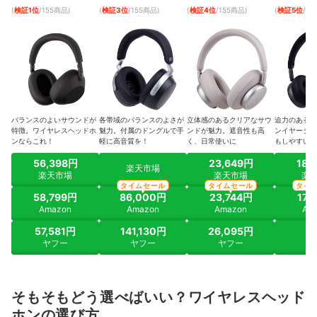
(
検証1位
/155商品
)
(
検証3位
/155商品
)
(
検証4位
/155商品
)
(
検証5位
/1
バランスのよいサウンドが
各帯域のバランスのよさが
立体感のあるクリアなサウ
迫力のある低
特徴。ワイヤレスヘッドホ
魅力。付属のドングルで手
ンドが魅力。遮音性も高
ンイヤータイ
ンならこれ！
軽に高音質を！
く、日常使いに
もしやすい
56,398円
23,649円
18,
楽天市場
楽天市場
楽天市場
楽
タイムセール
タイムセール
タイ
58,799円
86,000円
23,744円
17,
Amazon
Amazon
Amazon
Am
57,581円
141,130円
26,095円
ヤ
ヤフー
ヤフー
ヤフー
そもそもどう選べばいい？ワイヤレスヘッド
ホンの選び方