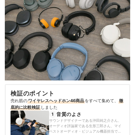
検証のポイント
売れ筋の
ワイヤレスヘッドホン46商品
をすべて集めて、
徹
底的に比較検証
しました
音質のよさ
1
サウンドデザイナーである沖田純之介さん、
オーディオ評論家である生形三郎さん、マイ
ベストオーディオ・ビジュアル機器担当であ