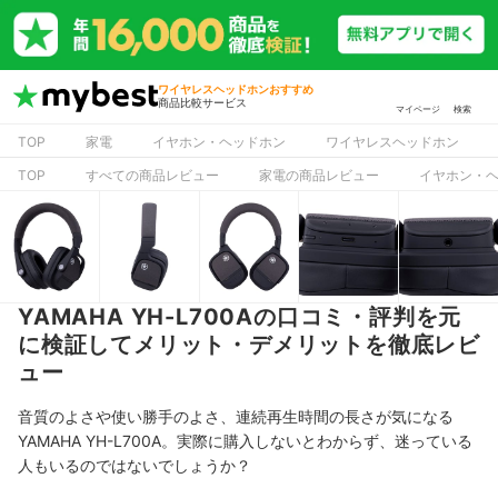
ワイヤレスヘッドホンおすすめ
商品比較サービス
マイページ
検索
TOP
家電
イヤホン・ヘッドホン
ワイヤレスヘッドホン
TOP
すべての商品レビュー
家電の商品レビュー
イヤホン・
YAMAHA YH-L700Aの口コミ・評判を元
に検証してメリット・デメリットを徹底レビ
ュー
音質のよさや使い勝手のよさ、連続再生時間の長さが気になる
YAMAHA YH-L700A。実際に購入しないとわからず、迷っている
人もいるのではないでしょうか？