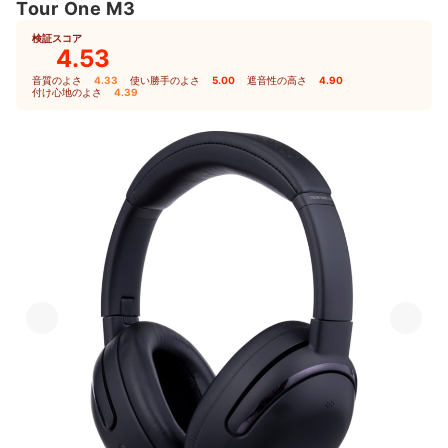
Tour One M3
検証スコア
4.53
音質のよさ
4.33
｜
使い勝手のよさ
5.00
｜
遮音性の高さ
4.90
｜
付け心地のよさ
4.39