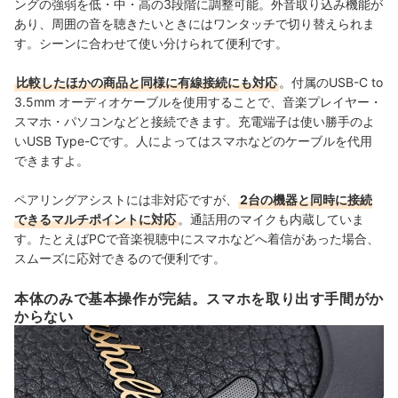
ングの強弱を低・中・高の3段階に調整可能。外音取り込み機能が
あり、周囲の音を聴きたいときにはワンタッチで切り替えられま
す。シーンに合わせて使い分けられて便利です。
比較したほかの商品と同様に有線接続にも対応
。付属のUSB-C to
3.5mm オーディオケーブルを使用することで、音楽プレイヤー・
スマホ・パソコンなどと接続できます。充電端子は使い勝手のよ
いUSB Type-Cです。人によってはスマホなどのケーブルを代用
できますよ。
ペアリングアシストには非対応ですが、
2台の機器と同時に接続
できるマルチポイントに対応
。通話用のマイクも内蔵していま
す。たとえばPCで音楽視聴中にスマホなどへ着信があった場合、
スムーズに応対できるので便利です。
本体のみで基本操作が完結。スマホを取り出す手間がか
からない