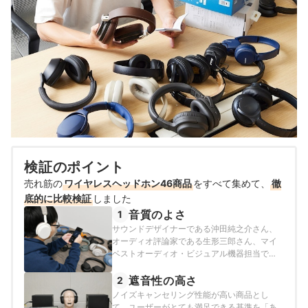
検証のポイント
売れ筋の
ワイヤレスヘッドホン46商品
をすべて集めて、
徹
底的に比較検証
しました
音質のよさ
1
サウンドデザイナーである沖田純之介さん、
オーディオ評論家である生形三郎さん、マイ
ベストオーディオ・ビジュアル機器担当であ
る原豪士が、以下の方法で各商品の検証を行
いました。
遮音性の高さ
2
ノイズキャンセリング性能が高い商品とし
て、ユーザーがとても満足できる基準を「あ