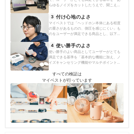
らゆるノイズをカットしたうえで、聞こえる
べき音は聞こえ、外音のうるさい環境でも音
楽が楽しめる商品」とし、以下の方法で各商
付け心地のよさ
3
品の検証を行いました。
マイベストでは「ヘッドホン本体にある程度
の重さがあるものの、側圧を感じにくい」も
のをユーザーが満足できる商品とし、以下の
方法で検証を行いました。
使い勝手のよさ
4
使い勝手のよい商品としてユーザーがとても
満足できる基準を「基本的な機能に加え、ノ
イズキャンセリング機能やマルチポイント接
続などの実用的な機能に対応しているもの」
とし、以下の方法で各商品の検証を行いまし
すべての検証は
た。
マイベストが行っています