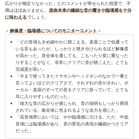
広がりが物足りなかった」とのコメントが寄せられた程度で、不
満はほぼありません。
楽曲本来の繊細な音の響きや臨場感を十分
に味わえる
でしょう。
＜
解像度・臨場感についてのモニターコメント
＞
「どの音域もきめ細やかに聴こえる。楽器ごとで似通って
いる音もあったが、しっかりと聴き分けられるほど解像度
が高かった。音全体を通しても、こもったり変に重なった
りすることがなく、非常にクリアに音が聴こえた。とても
完成度が高い」
「今まで使ってきたイヤホンやヘッドホンのなかで一番と
言ってよいほどのクリアさで、それぞれの音がきれい。ボ
ーカル・楽器のすべての音をクリアに拾っていて、とても
耳に入りやすいものだった」
「雄大な音の広がりが感じられ、音の強弱もしっかり再現
されている。曲全体に包まれるような迫力を感じた」
「高音域帯においては、やや臨場感に欠ける。ただ、中低
音域には臨場感があり、音の変化の表現が繊細かつクリア
だった」