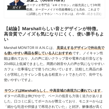
原豪士（Goshi Hara）
オーディオ専門店「e☆イヤホン」の販売員として3年間
ガイド
勤務。オーダーメイドや高級機種なども含め、これまで
に試聴したイヤホン・ヘッドホンは、のべ500種類を超
…続きを読む
える。また、音楽や環境に合わせて11種類のイヤホン・
ヘッドホンを使い分けるほど、音には並々ならぬ情熱を
持っている。 その後、2023年にmybestへ入社し、豊富
【結論】Marshallらしい音とデザインが特徴。
な知識を活かしてオーディオ・ビジュアル機器のガイド
高音質でノイズも気になりにくく、使い勝手もよ
を担当。「顧客のニーズを真摯に考えて提案する」をモ
い
ットーに、ユーザーに寄り添った企画・コンテンツ制作
を日々行っている。
Marshall MONITOR III A.N.C.は、
見栄えするデザインで外出先で
原豪士（Goshi Hara）のプロフィール
も使いやすい商品を探している人におすすめ
です。ノイキャン性
能は優れており、人の声に近いクラップ音や電車の走行音などを
20dB以上低減できました。
周囲の雑音や人の声が気になりやすい
カフェ・仕事場などで使うのに向いています。比較した商品の多
くが苦戦したサイレン音もある程度カットできたので、街中でも
使いやすいですよ。
サウンドはMarshallらしく、中高音域の表現力に優れています
。
ギターの高音は伸びやかで、ベースの低音も力強く迫力がありま
した
。口コミに反してボーカルが際立っており、モニターからは
「細かな吐息や抑揚まで再現されていた」と好評
。解像感が高く