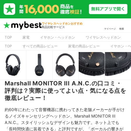
ワイヤレスヘッドホンおすすめ
商品比較サービス
マイページ
検索
TOP
家電
イヤホン・ヘッドホン
ワイヤレスヘッドホン
TOP
すべての商品レビュー
家電の商品レビュー
イヤホン・
Marshall MONITOR III A.N.C.の口コミ・
評判は？実際に使ってよい点・気になる点を
徹底レビュー！
約60年にわたって音響機器に携わってきた老舗メーカーが手がけ
るノイズキャンセリングヘッドホン、Marshall MONITOR III
A.N.C.。スタイリッシュなデザインも魅力です。ネット上でも
「長時間快適に装着できる」と評判ですが、「ボーカルの響きが