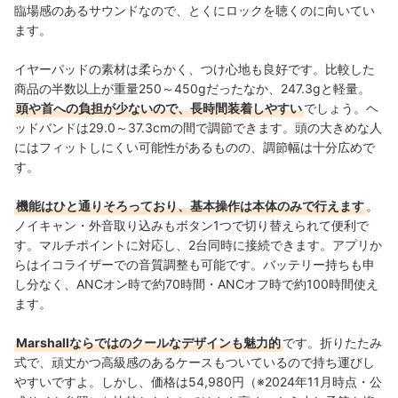
臨場感のあるサウンドなので、とくにロックを聴くのに向いてい
ます。
イヤーパッドの素材は柔らかく、つけ心地も良好です。比較した
商品の半数以上が重量250～450gだったなか、247.3gと軽量。
頭や首への負担が少ないので、長時間装着しやすい
でしょう。ヘ
ッドバンドは29.0～37.3cmの間で調節できます。頭の大きめな人
にはフィットしにくい可能性があるものの、調節幅は十分広めで
す。
機能はひと通りそろっており、基本操作は本体のみで行えます
。
ノイキャン・外音取り込みもボタン1つで切り替えられて便利で
す。マルチポイントに対応し、2台同時に接続できます。アプリか
らはイコライザーでの音質調整も可能です。バッテリー持ちも申
し分なく、ANCオン時で約70時間・ANCオフ時で約100時間使え
ます。
Marshallならではのクールなデザインも魅力的
です。折りたたみ
式で、頑丈かつ高級感のあるケースもついているので持ち運びし
やすいですよ。しかし、価格は54,980円（※2024年11月時点・公