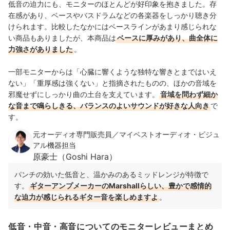
低音の迫力にも、モニターのほとんどが好印象を抱きました。存
在感があり、ベースやバスドラムなどの各楽器をしっかり聴き分
けられます。比較したなかにはベースラインがあまり感じられな
い商品もありましたが、本商品は
ベースに厚みがあり、曲全体に
力強さがありました
。
一部モニターからは「心臓に響くような独特な響きとまではいえ
ない」「重厚感は強くない」と指摘されたものの、ほかの音域を
邪魔せずにしっかり曲の土台を支えています。
音域を問わず細か
な音まで鳴らしきる、バランスのよいサウンドが好きな人向き
で
す。
元オーディオ専門販売員／マイベストオーディオ・ビジュ
アル機器担当
原豪士（Goshi Hara）
パンチの効いた低音と、温かみのあるミッドレンジが特徴で
す。
ギターアンプメーカーのMarshallらしい、豊かで感情的
な迫力が感じられるギター音を楽しめますよ
。
低音・中音・高音についてのモニターレビューまとめ