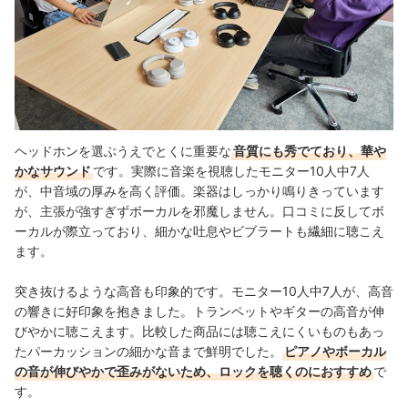
ヘッドホンを選ぶうえでとくに重要な
音質にも秀でており、華や
かなサウンド
です。実際に音楽を視聴したモニター10人中7人
が、中音域の厚みを高く評価。楽器はしっかり鳴りきっています
が、主張が強すぎずボーカルを邪魔しません。口コミに反してボ
ーカルが際立っており、細かな吐息やビブラートも繊細に聴こえ
ます。
突き抜けるような高音も印象的です。モニター10人中7人が、高音
の響きに好印象を抱きました。トランペットやギターの高音が伸
びやかに聴こえます。比較した商品には聴こえにくいものもあっ
たパーカッションの細かな音まで鮮明でした。
ピアノやボーカル
の音が伸びやかで歪みがないため、ロックを聴くのにおすすめ
で
す。