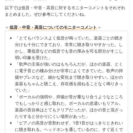
以下では低音・中音・高音に対するモニターコメントをそれぞれ
まとめました。ぜひ参考にしてくださいね。
＜
低音・中音・高音についてのモニターコメント
＞
「とてもバランスよく低音が鳴っていた。楽器ごとの聴き
分けも十分にできており、非常に聴き取りやすかった。し
かし、重低音などの低音でも音の厚みを司る部分がすこし
弱い印象を受けた」
「歌声の主張が強いのはもちろんだが、ほかの楽器、とく
に電子音との棲み分けが非常によくできていた。歌声の抑
揚やブレスなど、細かな変化まで聴き取りやすい。ほかの
楽器もちゃんと聴こえ、存在感を損ねることなく鳴りきっ
ていた」
「ボーカルの強弱や、抑揚が音が重なり合うようなところ
でもしっかりと感じ取れた。ボーカルの息遣いもリアル。
楽器の音自体はとてもクリアだったが、ほかの音と混ざっ
たりすると分かりにくい場所があった」
「ピアノの高音が音割れせず、1音1音がはっきりときれい
に聴き取れる。ヘッドホンを通しているのに、すぐ近くで