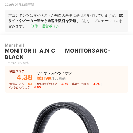
2026年07月23日更新
本コンテンツはマイベストが独自の基準に基づき制作していますが、
EC
サイトやメーカー等から送客手数料を受領
しており、プロモーションを
含みます。
制作・運営ポリシー
Marshall
MONITOR III A.N.C.
｜
MONITOR3ANC-
BLACK
2024/10/25 発売
検証スコア
ワイヤレスヘッドホン
4.38
検証19位
/155商品
音質のよさ
4.11
｜
使い勝手のよさ
4.70
｜
遮音性の高さ
4.74
｜
付け心地のよさ
4.60