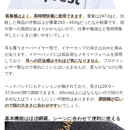
装着感はよく、長時間快適に使用できます
。重量は247.3gと、比
較した商品の半数以上が重量250～450gだったなか軽量です。頭
や首への負担があまりかからないので、仕事や勉強など長時間集
中したいときに使いやすいでしょう。
耳を覆うオーバーイヤー型で、イヤーカップの深さは2cmと厚み
があります。イヤーパッドには低反発なメモリーフォームを採用
しており、
耳への圧迫感はそれほど気になりません
。プロテイン
レザー製なので蒸れにくいとはいえませんが、柔らかなつけ心地
です。
ヘッドバンドにもクッションが施されており、長さは29.0～
37.3cmの間で調節できます。40cm以上にはならないので頭の大
きめな人はフィットしにくい可能性はありますが、
調節幅が広い
ので頭の大きさに合わせやすい
でしょう。
基本機能はほぼ網羅。シーンに合わせて便利に使える