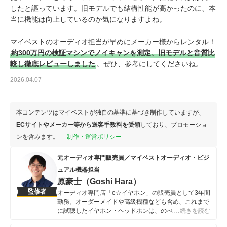
したと謳っています。旧モデルでも結構性能が高かったのに、本
当に機能は向上しているのか気になりますよね。
マイベストのオーディオ担当が早めにメーカー様からレンタル！
約300万円の検証マシンでノイキャンを測定、旧モデルと音質比
較し徹底レビューしました
。ぜひ、参考にしてくださいね。
2026.04.07
本コンテンツはマイベストが独自の基準に基づき制作していますが、
ECサイトやメーカー等から送客手数料を受領
しており、プロモーショ
ンを含みます。
制作・運営ポリシー
元オーディオ専門販売員／マイベストオーディオ・ビジ
ュアル機器担当
原豪士（Goshi Hara）
監修者
オーディオ専門店「e☆イヤホン」の販売員として3年間
勤務。オーダーメイドや高級機種なども含め、これまで
に試聴したイヤホン・ヘッドホンは、のべ500種類を超
…続きを読む
える。また、音楽や環境に合わせて11種類のイヤホン・