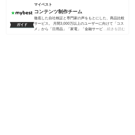
ヘッドホンを使い分けるほど、音には並々ならぬ情熱を
マイベスト
持っている。 その後、2023年にmybestへ入社し、豊富
コンテンツ制作チーム
な知識を活かしてオーディオ・ビジュアル機器のガイド
を担当。「顧客のニーズを真摯に考えて提案する」をモ
徹底した自社検証と専門家の声をもとにした、商品比較
ットーに、ユーザーに寄り添った企画・コンテンツ制作
サービス。 月間3,000万以上のユーザーに向けて「コス
ガイド
を日々行っている。
メ」から「日用品」「家電」「金融サービス」まで、ベ
…続きを読む
原豪士（Goshi Hara）のプロフィール
ストな商品を選んでもらうために、毎日コンテンツを制
作中。
コンテンツ制作チームのプロフィール