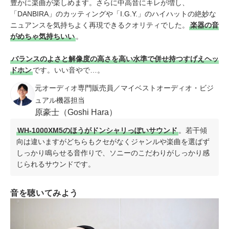
豊かに楽曲が楽しめます。さらに中高音にキレが増し、
「DANBIRA」のカッティングや「I.G.Y.」のハイハットの絶妙な
ニュアンスを気持ちよく再現できるクオリティでした。
楽器の音
がめちゃ気持ちいい
。
バランスのよさと解像度の高さを高い水準で併せ持つすげえヘッ
ドホン
です。いい音やで…。
元オーディオ専門販売員／マイベストオーディオ・ビジ
ュアル機器担当
原豪士（Goshi Hara）
WH-1000XM5のほうがドンシャリっぽいサウンド
。若干傾
向は違いますがどちらもクセがなくジャンルや楽曲を選ばず
しっかり鳴らせる音作りで、ソニーのこだわりがしっかり感
じられるサウンドです。
音を聴いてみよう