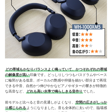
どの帯域もかなりバランスよく鳴っていて、かつそれぞれの帯域
の解像度が高い
印象です。どっしりしつつもバスドラムやベース
に輪郭がある低音、ボーカルの艶感や抑揚を細かい部分まで再現
できる中音、自然かつ伸びやかなピアノやギターの響きが特徴的
な高音など、
どれも高い水準で鳴らしきる音作り
でした。
前モデルと比べると音の見通しがよくなり、
空間の広さがしっか
り感じられる
ようになりました。音も全体的に太いので、臨場感