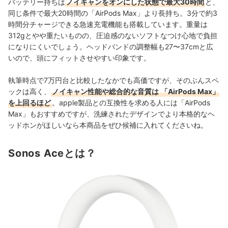
バッテリー持ちは
ノイキャンをオンにした状態で最大30時間
と、
同じ条件で最大20時間の「AirPods Max」より長持ち。3分で約3
時間分チャージできる急速充電機能も搭載しています。重量は
312gとやや重たいものの、圧迫感のないソフトなつけ心地で
負担
になりにくいでしょう。
ヘッドバンドの調整幅も27〜37cmと広
いので、頭にフィットさせやすい印象です。
執筆時点で7万円台と比較したなかでも高価ですが、そのぶんスペ
ックは高く、
ノイキャン性能や総合的な音質は
「AirPods Max」
を上回るほど
。apple製品との互換性を求める人には「AirPods
Max」もおすすめですが、洗練されたデザインでより本格的なヘ
ッドホンがほしいなら本商品をぜひ候補に入れてくださいね。
Sonos Aceとは？