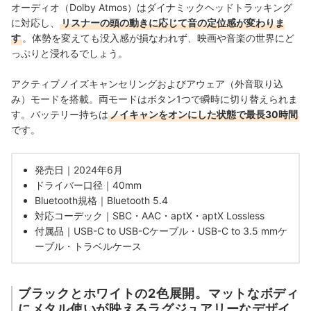
オーディオ（Dolby Atmos）はダイナミックヘッドトラッキング
に対応し、
リスナーの
頭の
動きに応じて音の定位感が変わりま
す
。体勢を変えても没入感が損なわれず、映画や音楽の世界にど
っぷりと浸れるでしょう。
アクティブノイズキャンセリングおよび
アウェア（外音取り込
み）モードを搭載。両モードはボタン1つで瞬時に切り替えられま
す。
バッテリー持ちは
ノイキャンをオンにした状態で
最長30時間
です。
発売日｜2024年6月
ドライバー口径｜40mm
Bluetooth規格｜Bluetooth 5.4
対応コーデック｜SBC・AAC・aptX・aptX Lossless
付属品｜USB-C to USB-Cケーブル・USB-C to 3.5 mmケ
ーブル・トラベルケース
ブラックとホワイトの2色展開。マットなボディ
にメタル使いが映えるラグジュアリーなデザイ