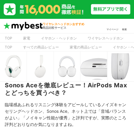
ワイヤレスヘッドホンおすすめ
商品比較サービス
マイページ
検索
TOP
家電
イヤホン・ヘッドホン
ワイヤレスヘッドホン
TOP
すべての商品レビュー
家電の商品レビュー
イヤホン・
Sonos Aceを徹底レビュー！AirPods Max
とどっちを買うべき？
臨場感あふれるリスニング体験をアピールしているノイズキャン
セリングヘッドホン、Sonos Ace
。ネット上では「
音域バランス
がよい
」「
ノイキャン性能が優秀
」と評判ですが、
実際のところ
評判どおりなのか気になりますよね。