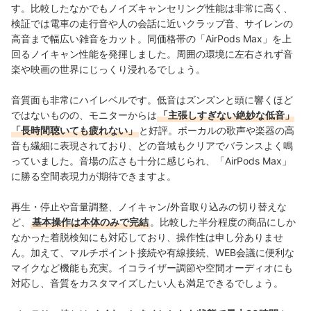
す。比較したなかでもノイズキャンセリング性能は非常に高く、
検証では電車の走行音や人の会話に近いクラップ音、サイレンの
高音
まで幅広い雑音をカット。
同価格帯の「AirPods Max」を上
回るノイキャン性能を発揮しました。
周囲の環境に左右されず
音
楽や映画の世界にじっくり浸れるでしょう。
音質面も非常にハイレベルです。低音はズンズンと頭に響くほど
ではないものの、モニターからは
「主張しすぎない絶妙な低音」
「長時間聴いても疲れない」
と好評。ボーカルの歌声や楽器の高
音も繊細に表現されており、どの音域もクリアでバランスよく鳴
っていました。音場の広さも十分に感じられ、「AirPods Max」
に勝る空間表現力が期待できますよ。
再生・停止や音量調整、ノイキャン/外音取り込みの切り替えな
ど、
基本操作は本体のみで完結
。比較した半分程度の商品にしか
なかった着脱検知にも対応しており、操作性は申し分ありませ
ん。加えて、マルチポイント接続や有線接続、WEB会議に便利な
マイクなど機能も充実
。
イコライザー調節や空間オーディオにも
対応し、音質をカスタマイズしたい人も満足できるでしょう。