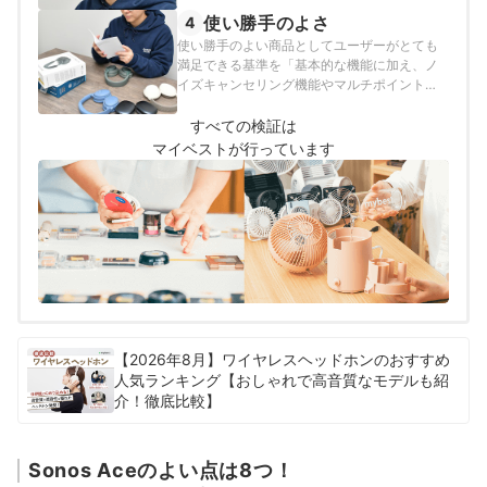
使い勝手のよさ
4
使い勝手のよい商品としてユーザーがとても
満足できる基準を「基本的な機能に加え、ノ
イズキャンセリング機能やマルチポイント接
続などの実用的な機能に対応しているもの」
とし、以下の方法で各商品の検証を行いまし
すべての検証は
た。
マイベストが行っています
【2026年8月】ワイヤレスヘッドホンのおすすめ
人気ランキング【おしゃれで高音質なモデルも紹
介！徹底比較】
Sonos Aceのよい点は8つ！