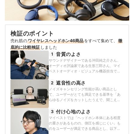
検証のポイント
売れ筋の
ワイヤレスヘッドホン46商品
をすべて集めて、
徹
底的に比較検証
しました
音質のよさ
1
サウンドデザイナーである沖田純之介さん、
オーディオ評論家である生形三郎さん、マイ
ベストオーディオ・ビジュアル機器担当であ
る原豪士が、以下の方法で各商品の検証を行
いました。
遮音性の高さ
2
ノイズキャンセリング性能が高い商品とし
て、ユーザーがとても満足できる基準を「あ
らゆるノイズをカットしたうえで、聞こえる
べき音は聞こえ、外音のうるさい環境でも音
楽が楽しめる商品」とし、以下の方法で各商
付け心地のよさ
3
品の検証を行いました。
マイベストでは「ヘッドホン本体にある程度
の重さがあるものの、側圧を感じにくい」も
のをユーザーが満足できる商品とし、以下の
方法で検証を行いました。