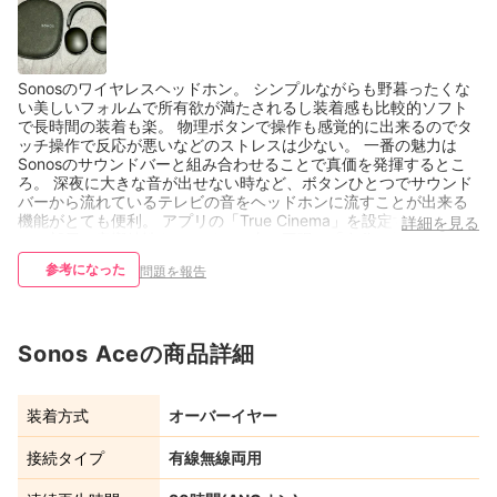
Sonosのワイヤレスヘッドホン。 シンプルながらも野暮ったくな
い美しいフォルムで所有欲が満たされるし装着感も比較的ソフト
で長時間の装着も楽。 物理ボタンで操作も感覚的に出来るのでタ
ッチ操作で反応が悪いなどのストレスは少ない。 一番の魅力は
Sonosのサウンドバーと組み合わせることで真価を発揮するとこ
ろ。 深夜に大きな音が出せない時など、ボタンひとつでサウンド
バーから流れているテレビの音をヘッドホンに流すことが出来る
機能がとても便利。 アプリの「True Cinema」を設定すること
詳細を見る
で、部屋の音響特性をヘッドホン内で再現し「自分の部屋でスピ
ーカーを鳴らしている感覚」をヘッドホンで体験できるので、密
参考になった
問題を報告
閉型とは思えない抜けの良さや音場の広さを感じられる。 Sonos
製品と組み合わせないワイヤレスヘッドホン単体でも、Appleや
SONYやBOSEなどの同価格帯の有名なワイヤレスヘッドホンと並
んで評価されるぐらいに音質やノイズキャンセリング・外音取込
Sonos Aceの商品詳細
みの機能が素晴らしい。 Dolby Atmosの空間オーディオと相性が
よくライブ音源は特に気持ちよく聴ける。
装着方式
オーバーイヤー
接続タイプ
有線無線両用