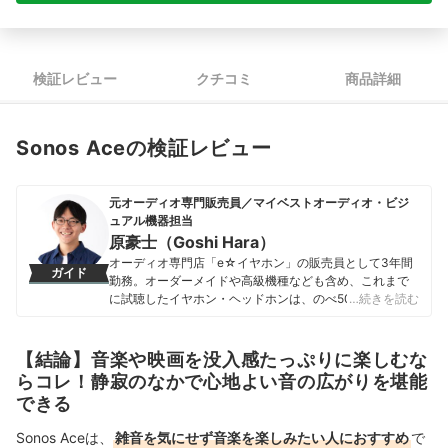
検証レビュー
クチコミ
商品詳細
Sonos Aceの検証レビュー
元オーディオ専門販売員／マイベストオーディオ・ビジ
ュアル機器担当
原豪士（Goshi Hara）
オーディオ専門店「e☆イヤホン」の販売員として3年間
ガイド
勤務。オーダーメイドや高級機種なども含め、これまで
に試聴したイヤホン・ヘッドホンは、のべ500種類を超
…続きを読む
える。また、音楽や環境に合わせて11種類のイヤホン・
ヘッドホンを使い分けるほど、音には並々ならぬ情熱を
持っている。 その後、2023年にmybestへ入社し、豊富
【結論】音楽や映画を没入感たっぷりに楽しむな
な知識を活かしてオーディオ・ビジュアル機器のガイド
らコレ！静寂のなかで心地よい音の広がりを堪能
を担当。「顧客のニーズを真摯に考えて提案する」をモ
できる
ットーに、ユーザーに寄り添った企画・コンテンツ制作
を日々行っている。
Sonos Aceは、
雑音を気にせず音楽を楽しみたい人におすすめ
で
原豪士（Goshi Hara）のプロフィール