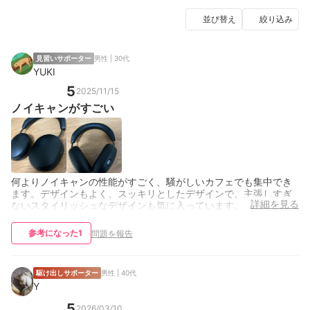
並び替え
絞り込み
見習いサポーター
男性 | 30代
YUKI
5
2025/11/15
ノイキャンがすごい
何よりノイキャンの性能がすごく、騒がしいカフェでも集中でき
ます。デザインもよく、スッキリとしたデザインで、主張しすぎ
詳細を見る
ないスタイリッシュなデザインも気に入っています。
参考になった
1
問題を報告
駆け出しサポーター
男性 | 40代
Y
5
2026/03/10