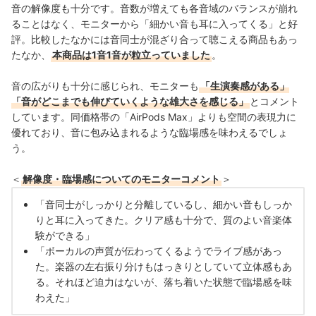
音の解像度も十分です。音数が増えても各音域のバランスが崩れ
ることはなく、モニターから「細かい音も耳に入ってくる」と好
評。比較したなかには音同士が混ざり合って聴こえる商品もあっ
たなか、
本商品は1音1音が粒立っていました
。
音の広がりも十分に感じられ、モニターも
「生演奏感がある」
「
音がどこまでも伸びていくような雄大さを感じる
」
とコメント
しています。同価格帯の「AirPods Max」よりも空間の表現力に
優れており、音に包み込まれるような臨場感を味わえるでしょ
う。
＜
解像度・臨場感についてのモニターコメント
＞
「音同士がしっかりと分離しているし、細かい音もしっか
りと耳に入ってきた。クリア感も十分で、質のよい音楽体
験ができる」
「ボーカルの声質が伝わってくるようでライブ感があっ
た。楽器の左右振り分けもはっきりとしていて立体感もあ
る。それほど迫力はないが、落ち着いた状態で臨場感を味
わえた」