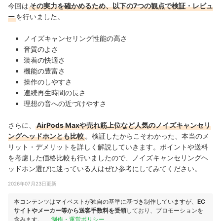
今回は
その実力を確かめるため、以下の7つの観点で検証・レビュ
ー
を行いました。
ノイズキャンセリング性能の高さ
音質のよさ
装着の快適さ
機能の豊富さ
操作のしやすさ
連続再生時間の長さ
理想の音への近づけやすさ
さらに、
AirPods Maxや売れ筋上位など人気のノイズキャンセリ
ングヘッドホンとも比較
。検証したからこそわかった、本当のメ
リット・デメリットを詳しく解説していきます。ポイントや送料
を考慮した価格比較も行いましたので、ノイズキャンセリングヘ
ッドホン選びに迷っている人はぜひ参考にしてみてください。
2026年07月23日更新
本コンテンツはマイベストが独自の基準に基づき制作していますが、
EC
サイトやメーカー等から送客手数料を受領
しており、プロモーションを
含みます。
制作・運営ポリシー