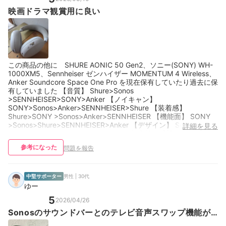
映画ドラマ観賞用に良い
この商品の他に SHURE AONIC 50 Gen2、ソニー(SONY) WH-
1000XM5、Sennheiser ゼンハイザー MOMENTUM 4 Wireless、
Anker Soundcore Space One Pro を現在保有していたり過去に保
有していました 【音質】 Shure>Sonos
>SENNHEISER>SONY>Anker 【ノイキャン】
SONY>Sonos>Anker>SENNHEISER>Shure 【装着感】
Shure>SONY >Sonos>Anker>SENNHEISER 【機能面】 SONY
>Sonos>Shure>SENNHEISER>Anker 【デザイン】 Sonos
詳細を見る
>Shure>SONY>SENNHEISER>Anker 個人的な感想ですが上記の
ようになります この商品のノイキャンは強めでDolby Atmosにも
参考になった
問題を報告
対応しているとの表記があり映画やドラマ観賞用に向いていると
思います 音楽は低音が少し強めで楽曲によっては中低音が少し籠
って聞こえました 映画鑑賞用のワイヤレスイヤホンをお探しの方
にはおすすめの商品だと思います
中堅サポーター
男性 | 30代
ゆー
5
2026/04/26
Sonosのサウンドバーとのテレビ音声スワップ機能が
便利