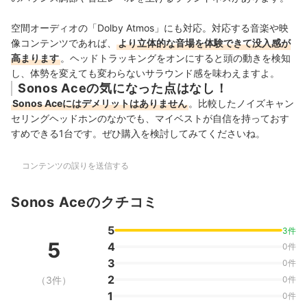
空間オーディオの「Dolby Atmos」にも対応。対応する音楽や映
像コンテンツであれば、
より立体的な音場を体験できて没入感が
高まります
。ヘッドトラッキングをオンにすると頭の動きを検知
し、体勢を変えても変わらないサラウンド感を味わえますよ。
Sonos Aceの気になった点はなし！
Sonos Aceにはデメリットはありません
。比較したノイズキャン
セリングヘッドホンのなかでも、マイベストが自信を持っておす
すめできる1台です。ぜひ購入を検討してみてくださいね。
コンテンツの誤りを送信する
Sonos Aceのクチコミ
5
3件
5
4
0件
3
0件
2
（3件）
0件
1
0件