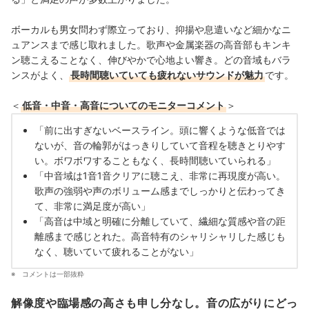
ボーカルも男女問わず際立っており、抑揚や息遣いなど細かなニ
ュアンスまで感じ取れました。歌声や金属楽器の高音部もキンキ
ン聴こえることなく、伸びやかで心地よい響き。どの音域もバラ
ンスがよく、
長時間聴いていても疲れないサウンドが魅力
です。
＜
低音・中音・高音についてのモニターコメント
＞
「前に出すぎないベースライン。頭に響くような低音では
ないが、音の輪郭がはっきりしていて音程を聴きとりやす
い。ボワボワすることもなく、長時間聴いていられる」
「中音域は1音1音クリアに聴こえ、非常に再現度が高い。
歌声の強弱や声のボリューム感までしっかりと伝わってき
て、非常に満足度が高い」
「高音は中域と明確に分離していて、繊細な質感や音の距
離感まで感じとれた。高音特有のシャリシャリした感じも
なく、聴いていて疲れることがない」
コメントは一部抜粋
解像度や臨場感の高さも申し分なし。音の広がりにどっ