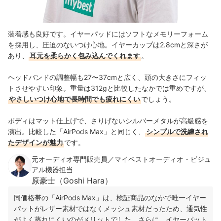
装着感も良好です。イヤーパッドにはソフトなメモリーフォーム
を採用し、圧迫のないつけ心地。イヤーカップは2.8cmと深さが
あり、
耳元を柔らかく包み込んでくれます
。
ヘッドバンドの調整幅も27〜37cmと広く、頭の大きさにフィッ
トさせやすい印象。重量は312gと比較したなかでは重めですが、
やさしいつけ心地で長時間でも疲れにくい
でしょう。
ボディはマット仕上げで、さりげないシルバーメタルが高級感を
演出。比較した「AirPods Max」と同じく、
シンプルで洗練され
たデザインが魅力
です。
元オーディオ専門販売員／マイベストオーディオ・ビジュ
アル機器担当
原豪士（Goshi Hara）
同価格帯の「AirPods Max」は、検証商品のなかで唯一イヤー
パットがレザー素材ではなくメッシュ素材だったため、通気性
がよく蒸れにくいのがメリットでした。さらに、イヤーパット