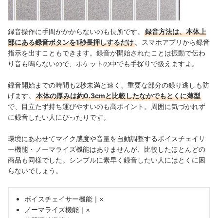
録音操作に手間がかからないのも長所です。
録音方法は、本体上
部にある録音ボタンを1秒長押しするだけ
。スマホアプリから録音
指示を出すこともできます。録音が開始されたことは振動で伝わ
り音も鳴らないので、ポケットの中でも手探りで扱えますよ。
録音開始までの時間も2秒未満と速く、重要な部分の録り逃しも防
げます。
本体の厚みは約0.3cmと比較したなかでもとくに薄型
で、目立たず持ち運びやすいのも高ポイント。周囲に気づかれず
に録音したい人にぴったりです。
環境にあわせてマイク感度や音量を自動調整するボイスチェイサ
ー機能・ノーマライズ機能はありませんが、比較したほとんどの
商品も同様でした。シンプルに素早く録音したい人にはとくに困
らないでしょう。
ボイスチェイサー機能｜×
ノーマライズ機能｜×