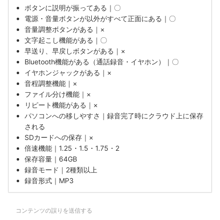
ボタンに説明が振ってある｜〇
電源・音量ボタンが以外がすべて正面にある｜〇
音量調整ボタンがある｜×
文字起こし機能がある｜〇
早送り、早戻しボタンがある｜×
Bluetooth機能がある（通話録音・イヤホン）｜〇
イヤホンジャックがある｜×
音程調整機能｜×
ファイル分け機能｜×
リピート機能がある｜×
パソコンへの移しやすさ｜録音完了時にクラウド上に保存
される
SDカードへの保存｜×
倍速機能｜1.25・1.5・1.75・2
保存容量｜64GB
録音モード｜2種類以上
録音形式｜MP3
コンテンツの誤りを送信する