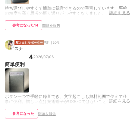
持ち運びしやすくて簡単に録音できるので重宝しています。要約
詳細を見る
の精度も高く思考の振り返りがしやすくなりました。、
参考になった
14
問題を報告
駆け出しサポーター
男性 | 30代
スナ
4
2026/07/06
簡単便利
ボタン一つで手軽に録音でき、文字起こしも無料範囲で使えて仕
詳細を見る
事に便利。惜しい点は充電端子がUSB-Cではないことです。
参考になった
問題を報告