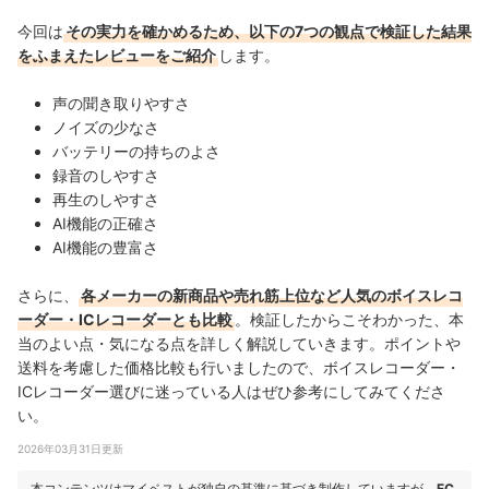
今回は
その実力を確かめるため、以下の7つの観点で検証した結果
をふまえたレビューをご紹介
します。
声の聞き取りやすさ
ノイズの少なさ
バッテリーの持ちのよさ
録音のしやすさ
再生のしやすさ
AI機能の正確さ
AI機能の豊富さ
さらに、
各メーカーの新商品や売れ筋上位など人気のボイスレコ
ーダー・ICレコーダーとも比較
。検証したからこそわかった、本
当のよい点・気になる点を詳しく解説していきます。ポイントや
送料を考慮した価格比較も行いましたので、ボイスレコーダー・
ICレコーダー選びに迷っている人はぜひ参考にしてみてくださ
い。
2026年03月31日更新
本コンテンツはマイベストが独自の基準に基づき制作していますが、
EC