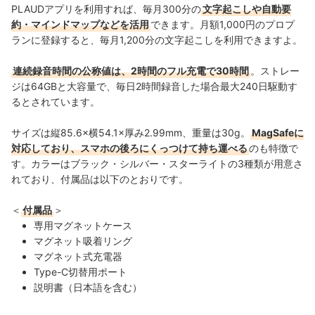
PLAUDアプリを利用すれば、毎月300分の
文字起こしや自動要
約・マインドマップなどを活用
できます。
月額1,000円のプロプ
ランに登録すると、毎月1,200分の文字起こしを利用できますよ。
連続録音時間の公称値は、2時間のフル充電で30時間
。ストレー
ジは64GBと大容量で、毎日2時間録音した場合最大240日駆動す
るとされています。
サイズは縦85.6×横54.1×厚み2.99mm、重量は30g。
MagSafeに
対応しており、スマホの後ろにくっつけて持ち運べる
のも特徴で
す。カラーはブラック・シルバー・スターライトの3種類が用意さ
れており、付属品は以下のとおりです。
＜
付属品
＞
専用マグネットケース
マグネット吸着リング
マグネット式充電器
Type-C切替用ポート
説明書（日本語を含む）