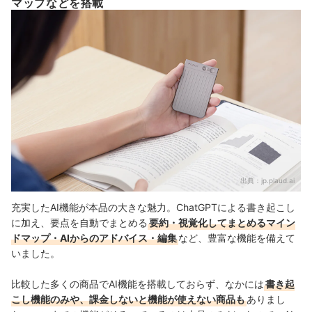
マップなどを搭載
出典：
jp.plaud.ai
充実したAI機能が本品の大きな魅力。ChatGPTによる書き起こし
に加え、要点を自動でまとめる
要約・視覚化してまとめるマイン
ドマップ・AIからのアドバイス・編集
など、豊富な機能を備えて
いました。
比較した多くの商品でAI機能を搭載しておらず、なかには
書き起
こし機能のみや、課金しないと機能が使えない商品も
ありまし