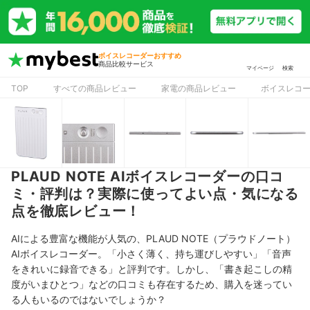
ボイスレコーダーおすすめ
商品比較サービス
マイページ
検索
TOP
すべての商品レビュー
家電の商品レビュー
ボイスレコ
PLAUD NOTE AIボイスレコーダーの口コ
ミ・評判は？実際に使ってよい点・気になる
点を徹底レビュー！
AIによる豊富な機能が人気の、PLAUD NOTE（プラウドノート）
AIボイスレコーダー。
「
小さく薄く、持ち運びしやすい
」「
音声
をきれいに録音できる」
と評判です。しかし、「
書き起こしの精
度がいまひとつ」
などの口コミも存在するため、購入を迷ってい
る人もいるのではないでしょうか？