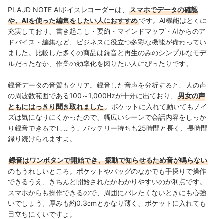
ットーに、ユーザーに寄り添った企画・コンテンツ制作
PLAUD NOTE AIボイスレコーダーは、
スマホでデータの確認
を日々行っている。
や、AIを使った編集をしたい人におすすめ
です。AI機能はとくに
原豪士（Goshi Hara）のプロフィール
充実しており、書き起こし・要約・マインドマップ・AIからのア
ドバイス・編集など、ビジネスに役立つ多彩な機能が備わってい
ました。比較した多くの商品は録音と再生のみのシンプルなモデ
ルだったなか、作業の効率化を図りたい人にぴったりです。
録音データの音質もクリア。録音した音声を分析すると、人の声
の周波数範囲である100～1,000Hzが十分に出ており、
男女の声
ともにはっきり聞き取れました
。ポケットに入れて動いてもノイ
ズは気になりにくかったので、幅広いシーンで会話内容をしっか
り録音できるでしょう。バッテリー持ちも25時間と長く、長時間
録り続けられますよ。
録音はワンボタンで開始でき、振動で知らせるため音が鳴らない
のもうれしいところ。ポケットやバッグのなかでも手探りで操作
できるうえ、きちんと開始されたかわかりやすいのが利点です。
スマホからも操作できるので、周囲にバレたくないときにも心強
いでしょう。厚みも約0.3cmとかなり薄く、ポケットに入れても
目立ちにくいですよ。