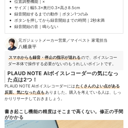
位置調整機能｜×
サイズ｜幅5.3×奥行0.3×高さ8.5cm
録音開始するまでの動作｜ボタン1つのみ
ボタンを押してから録音開始までの時間｜2秒未満
録音開始の音｜鳴らない
元ガジェットメーカー営業／マイベスト 家電担当
八幡康平
スマホからも録音・停止の指示が送れる
ので、ボイスレコー
ダー本体で操作する必要がないのもうれしいポイントです。
PLAUD NOTE AIボイスレコーダーの気になっ
た点は2つ！
PLAUD NOTE AIボイスレコーダーには
たくさんのよい点がある
反面、気になった点も
ありました。購入を考えている人は、しっ
かりリサーチしておきましょう。
書き起こし機能の精度はそこまで高くない。修正の手間
がかかる