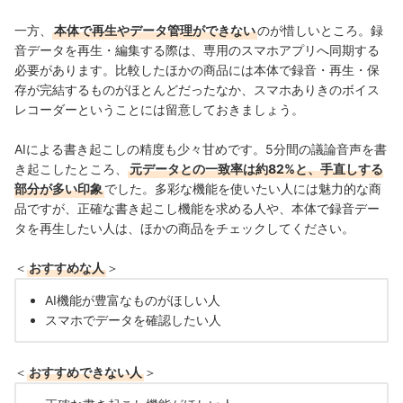
一方、
本体で再生やデータ管理ができない
のが惜しいところ。録
音データを再生・編集する際は、専用のスマホアプリへ同期する
必要があります。比較したほかの商品には本体で録音・再生・保
存が完結するものがほとんどだったなか、スマホありきのボイス
レコーダーということには留意しておきましょう。
AIによる書き起こしの精度も少々甘めです。5分間の議論音声を書
き起こしたところ、
元データとの一致率は約82%と、手直しする
部分が多い印象
でした。多彩な機能を使いたい人には魅力的な商
品ですが、正確な書き起こし機能を求める人や、本体で録音デー
タを再生したい人は、ほかの商品をチェックしてください。
＜
おすすめな人
＞
AI機能が豊富なものがほしい人
スマホでデータを確認したい人
＜
おすすめできない人
＞