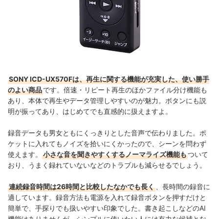
SONY ICD-UX570Fは、再生に関する機能が充実した、使い勝手
のよい商品
です。倍速・リピート再生のほかファイル分け機能も
あり、本体で再生やデータ管理しやすいのが魅力。ボタンにも説
明が振ってあり、はじめてでも直感的に扱えますよ。
録音データも男女ともにくっきりとした音声で伝わりました。ポ
ケットに入れてもノイズを拾いにくかったので、シーンを問わず
使えます。
小さな音を聞きやすくするノーマライズ機能も
ついて
おり、うまく録れていないなどのトラブルも減らせるでしょう。
連続録音時間は26時間と比較したなかでも長く
、長時間の録音に
適しています。
録音方法も電源を入れて録音ボタンを押すだけと
簡単で、手探りでも扱いやすい印象でした。
書き起こしなどの
AI
機能はありませんが、
シンプルに使いたい人には有力な候補とな