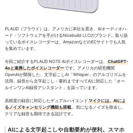
PLAUD（プラウド）は、アメリカに本社を置き、AIオーディオハ
ード・ソフトウェアを手がけるNicebuild LLCのブランド。取り扱
っているボイスレコーダーは、AmazonなどのECサイトでも人気
を集めています。
今回ご紹介するPLAUD NOTE AIボイスレコーダーは、
ChatGPT-
4oと連携したボイスレコーダー
です。アメリカの研究機関
OpenAIが開発した、文字起こしAI「Whisper」のアルゴリズムを
活用。録音から文字起こし・要約まですべてAIに対応した「オー
ルインワンAI録音アシスタント」を謳っています。
高精度の録音に対応したデュアルハイエンド
マイクには、AIによ
るノイズキャンセリング機能も搭載
。気になるノイズを除去し、
クリアな録音も期待できる設計です。
AIによる文字起こしや自動要約が便利。スマホ