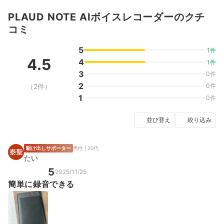
PLAUD NOTE AIボイスレコーダーのクチ
コミ
5
1件
4.5
4
1件
3
0件
2
（2件）
0件
1
0件
並び替え
絞り込み
駆け出しサポーター
男性 | 20代
たい
5
2025/11/25
簡単に録音できる