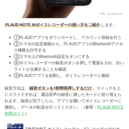
出典：
jp.plaud.ai
PLAUD NOTE AIボイスレコーダーの使い方をご紹介
します。
①PLAUDアプリをダウンロードし、アカウント登録を行う
②スマホの設定画面から、PLAUDアプリのBluetoothアクセ
ス権限を許可する
③スマホ上のBluetooth設定をオンにする
④ボイスレコーダーの録音ボタンを押して電源を入れ、白い
ライトが点滅することを確認
⑤PLAUDアプリを起動し、ボイスレコーダーと接続
録音方法は、
録音ボタンを1秒間長押しするだけ
。スイッチを上
にスライドすれば、通話音声の録音に適したモードに切り替えら
れます。録音が完了したら、アプリを開いてボイスレコーダーに
接続し、データの転送を行ってください。
（参照：
PLAUD NOTE
利用ガイド
）
【徹底比較】ボイスレコーダー・ICレコーダーのおす