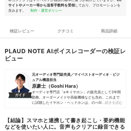
サイトやメーカー等から送客手数料を受領
しており、プロモーションを
含みます。
制作・運営ポリシー
検証レビュー
クチコミ
商品詳細
PLAUD NOTE AIボイスレコーダーの検証レ
ビュー
元オーディオ専門販売員／マイベストオーディオ・ビジ
ュアル機器担当
原豪士（Goshi Hara）
オーディオ専門店「e☆イヤホン」の販売員として3年間
ガイド
勤務。オーダーメイドや高級機種なども含め、これまで
に試聴したイヤホン・ヘッドホンは、のべ500種類を超
…続きを読む
える。また、音楽や環境に合わせて11種類のイヤホン・
ヘッドホンを使い分けるほど、音には並々ならぬ情熱を
持っている。 その後、2023年にmybestへ入社し、豊富
【結論】スマホと連携して書き起こし・要約機能
な知識を活かしてオーディオ・ビジュアル機器のガイド
などを使いたい人に。音声もクリアに録音できる
を担当。「顧客のニーズを真摯に考えて提案する」をモ