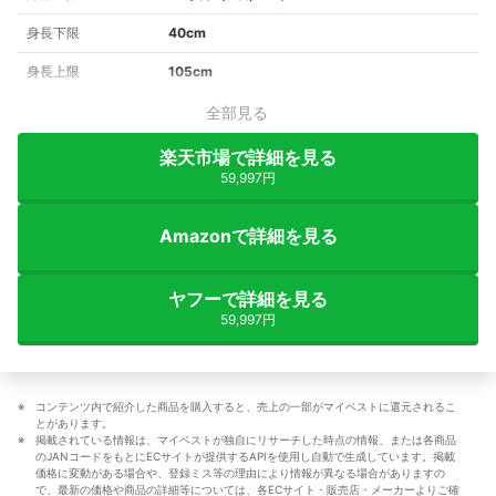
身長下限
40cm
身長上限
105cm
全部見る
楽天市場で詳細を見る
59,997円
Amazonで詳細を見る
ヤフーで詳細を見る
59,997円
コンテンツ内で紹介した商品を購入すると、売上の一部がマイベストに還元されるこ
とがあります。
掲載されている情報は、マイベストが独自にリサーチした時点の情報、または各商品
のJANコードをもとにECサイトが提供するAPIを使用し自動で生成しています。掲載
価格に変動がある場合や、登録ミス等の理由により情報が異なる場合がありますの
で、最新の価格や商品の詳細等については、各ECサイト・販売店・メーカーよりご確