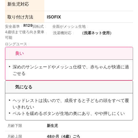
新生児対応
取り付け方法
ISOFIX
R129
安全基準
回転式
全面がメッシュ生地
4歳頃まで後ろ向き乗車
洗濯機対応
（洗濯ネット使用）
可能
ロングユース
良い
深めのサンシェードやメッシュ仕様で、赤ちゃんが快適に過
ごせる
気になる
ヘッドレストは浅いので、成長すると子どもの頭をすべて覆
いきれない
ベルトを緩めるボタンが生地の奥にあり、やや押しにくい
月齢下限
新生児
月齢上限
48か月（4歳）ごろ