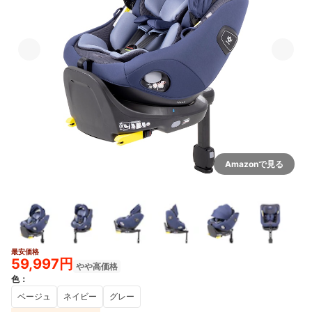
Amazonで見る
最安価格
6+
59,997円
やや高価格
色
：
ベージュ
ネイビー
グレー