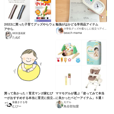
2022に買った子育てグッズやらウェ
勉強がはかどる学用品アイテム
アやら.
小学生グッズや暮らしに役立つアイテ
ムを紹介
beach mama
WEB漫画家
たぬ£
買って良かった！育児マンガ家むぴ
ママモデルが選ぶ「使ってみて本当
ーがおすすめする本当に育児に役立
に良かったベビーアイテム」５選！
ったもの10選
落書きする母
モデル
むぴー
鳥谷部知愛