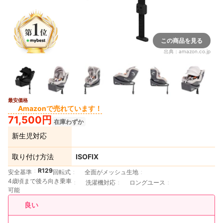
この商品を見る
出典：
amazon.co.jp
最安価格
7+
Amazonで売れています！
71,500円
在庫わずか
新生児対応
取り付け方法
ISOFIX
R129
安全基準
回転式
全面がメッシュ生地
4歳頃まで後ろ向き乗車
洗濯機対応
ロングユース
可能
良い