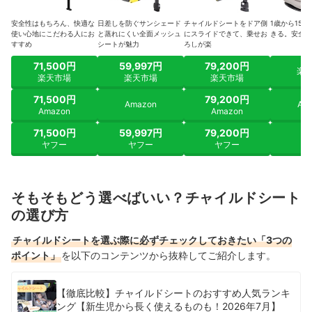
安全性はもちろん、快適な
日差しを防ぐサンシェード
チャイルドシートをドア側
1歳から150
使い心地にこだわる人にお
と蒸れにくい全面メッシュ
にスライドできて、乗せお
きる。安全基
すすめ
シートが魅力
ろしが楽
71,500円
59,997円
79,200円
楽
楽天市場
楽天市場
楽天市場
71,500円
79,200円
Amazon
Am
Amazon
Amazon
71,500円
59,997円
79,200円
ヤ
ヤフー
ヤフー
ヤフー
そもそもどう選べばいい？チャイルドシート
の選び方
チャイルドシートを選ぶ際に必ずチェックしておきたい「3つの
ポイント」
を以下のコンテンツから抜粋してご紹介します。
【徹底比較】チャイルドシートのおすすめ人気ランキ
ング【新生児から長く使えるものも！2026年7月】