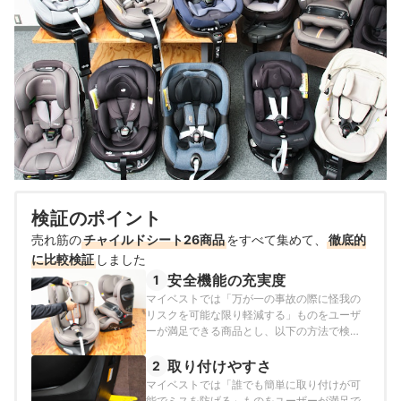
検証のポイント
売れ筋の
チャイルドシート26商品
をすべて集めて、
徹底的
に比較検証
しました
安全機能の充実度
1
マイベストでは「万が一の事故の際に怪我の
リスクを可能な限り軽減する」ものをユーザ
ーが満足できる商品とし、以下の方法で検証
を行いました。
取り付けやすさ
2
マイベストでは「誰でも簡単に取り付けが可
能でミスを防げる」ものをユーザーが満足で