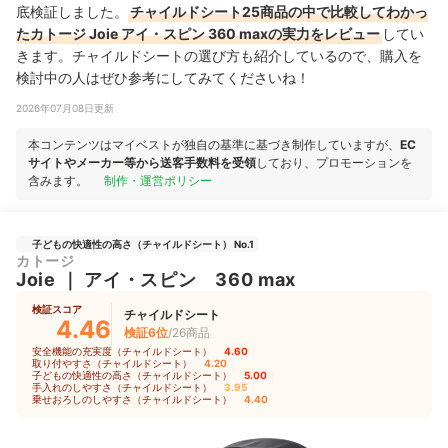
底検証しました。
チャイルドシート25商品の中で比較してわかっ
たカトージ Joie アイ・スピン 360 maxの実力をレビュー
してい
きます。チャイルドシートの選び方も紹介しているので、購入を
検討中の人はぜひ参考にしてみてくださいね！
2026年07月08日更新
本コンテンツはマイベストが独自の基準に基づき制作していますが、
EC
サイトやメーカー等から送客手数料を受領
しており、プロモーションを
含みます。
制作・運営ポリシー
子どもの快適性の高さ（チャイルドシート） No.1
カトージ
Joie
｜
アイ・スピン 360 max
検証スコア
チャイルドシート
4.46
検証6位
/26商品
安全機能の充実度（チャイルドシート）
4.60
｜
取り付やすさ（チャイルドシート）
4.20
｜
子どもの快適性の高さ（チャイルドシート）
5.00
｜
手入れのしやすさ（チャイルドシート）
3.95
｜
乗せおろしのしやすさ（チャイルドシート）
4.40