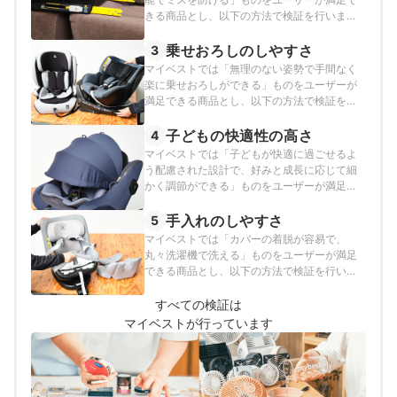
きる商品とし、以下の方法で検証を行いまし
た。
乗せおろしのしやすさ
3
マイベストでは「無理のない姿勢で手間なく
楽に乗せおろしができる」ものをユーザーが
満足できる商品とし、以下の方法で検証を行
いました。
子どもの快適性の高さ
4
マイベストでは「子どもが快適に過ごせるよ
う配慮された設計で、好みと成長に応じて細
かく調節ができる」ものをユーザーが満足で
きる商品とし、以下の方法で検証を行いまし
た。
手入れのしやすさ
5
マイベストでは「カバーの着脱が容易で、
丸々洗濯機で洗える」ものをユーザーが満足
できる商品とし、以下の方法で検証を行いま
した。
すべての検証は
マイベストが行っています