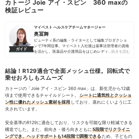
カトージ Joie アイ・スピン 360 maxの
検証レビュー
マイベスト へルスケアチームマネージャー
奥冨舞
ビューティ系の編集・ライターとして編集プロダクショ
ンで7年間従事。マイベスト入社後は薬事法管理者の資格
ガイド
を活かし、医薬品や介護用品をはじめレディースインナ
…続きを読む
ーや寝具にいたるまで、1000商品以上に及ぶヘルスケア
系の商材の検証に携わっている。
奥冨舞のプロフィール
結論！R129適合で全面メッシュ仕様。回転式で
乗せおろしもスムーズ
カトージの「Joie アイ・スピン 360 max」は、新生児から12歳
頃まで使用できるチャイルドシート。
シートに通気性とクッショ
ン性に優れたメッシュ素材を採用
しており、蒸れにくいように工
夫されています。
安全基準のR129に適合しており、リスクを可能な限り軽減できる
構造でした。また、前向き・後ろ向きともに
5段階でリクライニ
ングでき、ヘッドサポートも14段階で調整できる
ため、子どもの