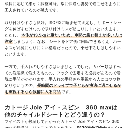
成長に応じて細かく調整可能。常に快適な姿勢で過ごせるように
工夫されているのが魅力です。
取り付けやすさも良好。ISOFIXに噛ませて固定し、サポートレッ
グを伸ばすだけなので取り付けミスが起こりにくいといえます。
ただし、
本体が13.5kgと重たいため、車間の乗せ替えが多い人は
注意
しましょう。なお、シートをドア側に回転できるうえ、ハー
ネスが邪魔になりにくい構造だったので、乗せ下ろしはしやすい
といえます。
一方で、手入れのしやすさはいまひとつでした。カバー類はすべ
ての洗濯機で洗えるものの、フックで固定する必要があるので着
脱に手間がかかります。手入れの手軽さを重視する人にはやや物
足りないものの、
長時間のドライブで子どもが快適に過ごせるか
を重視するなら候補に入る商品
です。
カトージ Joie アイ・スピン 360 maxは
他のチャイルドシートとどう違うの？
マイベストが検証してわかったカトージ Joie アイ・スピン 360
maxの特徴は、ひとことでまとめると「
R129適合で全面メッシュ