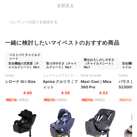
全部見る
コンテンツの誤りを送信する
一緒に検討したいマイベストのおすすめ商品
ベストバイ チャイルド
シート
乗せおろしのしやすさ
安全機能の充実度（チ
取り付やすさ（チャイ
（チャイルドシート）
安全機能
ャイルドシート） No.1
ルドシート） No.1
No.1
ャイルドシー
Cybex
ニューウェルブランズ・ジ
Dorel Juvenile
Cybex
ャパン
シローナ Gi i-Size
Aprica
クルリラ
｜
フ
Maxi-Cosi
｜
Mica
パラス
｜
G
ィット
360 Pro
5230010
4.60
4.58
4.53
(
検証1位
/26商品
)
(
検証2位
/26商品
)
(
検証5位
/26商品
)
(
検証6位
/2