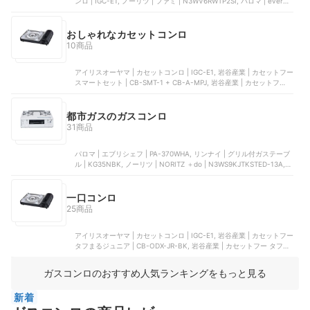
ンロ | IGC-E1, ノーリツ | ファミ | N3WV6RWTP2SI, パロマ | every
chef | ‎PA-380WA, リンナイ | グリル付ガステーブル | KG35NBKL
おしゃれなカセットコンロ
10商品
アイリスオーヤマ | カセットコンロ | IGC-E1, 岩谷産業 | カセットフー
スマートセット | CB-SMT-1 + CB-A-MPJ, 岩谷産業 | カセットフー
雅SLIM | CB-WA-64, 岩谷産業 | カセットコンロ | CB-AMO-80N,
BRUNO | カセットコンロミニ | BOE094
都市ガスのガスコンロ
31商品
パロマ | エブリシェフ | PA-370WHA, リンナイ | グリル付ガステーブ
ル | KG35NBK, ノーリツ | NORITZ ＋do | N3WS9KJTKSTED-13A,
パロマ | テーブルコンロ スタンダード | PA-S46H, パロマ | PA-29B
一口コンロ
25商品
アイリスオーヤマ | カセットコンロ | IGC-E1, 岩谷産業 | カセットフー
タフまるジュニア | CB-ODX-JR-BK, 岩谷産業 | カセットフー タフま
るXG | CB-ODX-XG, リンナイ | 1口コンロ | RTS-1NDC, 岩谷産業 | カ
セットフー 風まるⅢ | CB-KZ-3
ガスコンロのおすすめ人気ランキングをもっと見る
新着