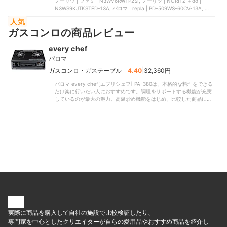
ノーリツ | ファミ | N3WV6RWTP2SI, ノーリツ | NORITZ ＋do |
N3WS9KJTKSTED-13A, パロマ | repla | ‎PD-509WS-60CV-13A, パロ
マ | スタンダードトップ | PD-N36, パロマ | ビルトインコンロ | PKD-
人気
N36S
ガスコンロの商品レビュー
every chef
パロマ
|
ガスコンロ・ガステーブル
4.40
32,360円
パロマ every chef[エブリシェフ] ‎PA-380は、本格的な料理をできる
だけ楽に行いたい人におすすめです。調理をサポートする機能が充実
しているのが最大の魅力。高温炒め機能をはじめ、比較した商品には
非搭載のものも多かった煮もの・炊飯・油の温度キープ機能など多彩
な機能を備えています。料理好きな人はもちろん、初心者でもさまざ
まな調理に挑戦できるでしょう。点火はプッシュ式で、着火も簡単で
す。比較したなかには、押しながら回す2段階式の商品もあったのに対
し、カチッと音がするので点火ミスが起こりにくいといえます。五徳
は大きめで安定性に優れているため、スムーズな調理が可能。大きな
フライパンや鍋を置いてもグラつきにくく、家族が多い家にも適して
います。グリルには魚の形状・焼き加減を設定すると焼き上げるオー
トメニューを搭載。比較したなかには片面ずつ焼くタイプもあったな
か、両面焼きに対応しています。水なしで使えるので、アルミホイル
を敷くと掃除も楽ですよ。バーナー周りもシンプルで、拭き掃除しや
すい構造。「汚れても掃除がしやすい」と評判なのも頷けます。本体
は14.15kgと重いぶん取りつけに手間取る可能性はあるものの、一度取
りつければ動かすことはあまりないため、使い続けるうえでは問題な
実際に商品を購入して自社の施設で比較検証したり、
いでしょう。日々の調理・手入れにかかる手間を軽減できるアイテム
なので、ガステーブル選びで迷っている人は、ぜひ第一候補として検
専門家を中心としたクリエイターが自らの愛用品やおすすめ商品を紹介し