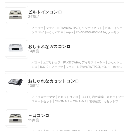
タフまるXG | CB-ODX-XG, 岩谷産業 | カセットフー マーベラスⅡ |
CB-MVS-2, 岩谷産業 | カセットフー 風まるⅢ | CB-KZ-3
ビルトインコンロ
36商品
ノーリツ | ファミ | N3WV6RWTP2SI, リンナイネット | ビルトインコ
ンロ マイトーン, パロマ | repla | ‎PD-509WS-60CV-13A, ノーリツ |
NORITZ ＋do | N3WS9KJTKSTED-13A, リンナイネット | ビルトイン
コンロ マイトーン
おしゃれなガスコンロ
14商品
パロマ | エブリシェフ | PA-370WHA, アイリスオーヤマ | カセットコ
ンロ | IGC-E1, ノーリツ | ファミ | N3WV6RWTP2SI, パロマ | every
chef | ‎PA-380WA, リンナイ | グリル付ガステーブル | KG35NBKL
おしゃれなカセットコンロ
10商品
アイリスオーヤマ | カセットコンロ | IGC-E1, 岩谷産業 | カセットフー
スマートセット | CB-SMT-1 + CB-A-MPJ, 岩谷産業 | カセットフー
雅SLIM | CB-WA-64, 岩谷産業 | カセットコンロ | CB-AMO-80N,
BRUNO | カセットコンロミニ | BOE094
三口コンロ
25商品