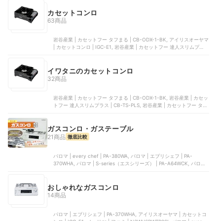
CB-MVS-2, 岩谷産業 | カセットフー 風まるⅢ | CB-KZ-3
カセットコンロ
63商品
岩谷産業 | カセットフー タフまる | CB-ODX-1-BK, アイリスオーヤマ
| カセットコンロ | IGC-E1, 岩谷産業 | カセットフー 達人スリムプラス
| CB-TS-PLS, 岩谷産業 | カセットフー タフまるジュニア | CB-ODX-
JR-BK, 岩谷産業 | カセットフー タフまるXG | CB-ODX-XG
イワタニのカセットコンロ
32商品
岩谷産業 | カセットフー タフまる | CB-ODX-1-BK, 岩谷産業 | カセッ
トフー 達人スリムプラス | CB-TS-PLS, 岩谷産業 | カセットフー タフ
まるジュニア | CB-ODX-JR-BK, 岩谷産業 | カセットフー タフまるXG
| CB-ODX-XG, 岩谷産業 | カセットフー 達人スリムIII | CB-SS-50
ガスコンロ・ガステーブル
21商品
徹底比較
パロマ | every chef | ‎PA-380WA, パロマ | エブリシェフ | PA-
370WHA, パロマ | S-series（エスシリーズ） | PA-A64WCK, パロマ |
テーブルコンロ スタンダード | PA-S46H, リンナイ | LAKUCIE fine |
RT66WH7RGA-CW
おしゃれなガスコンロ
14商品
パロマ | エブリシェフ | PA-370WHA, アイリスオーヤマ | カセットコ