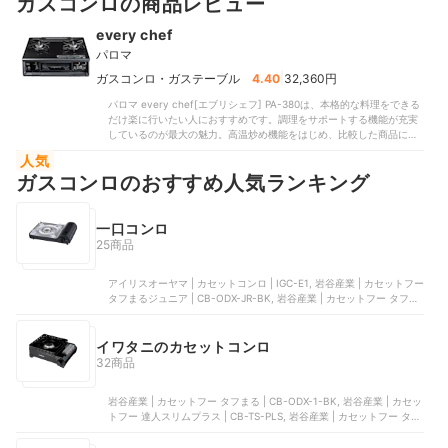
ガスコンロの商品レビュー
every chef
パロマ
|
ガスコンロ・ガステーブル
4.40
32,360円
パロマ every chef[エブリシェフ] ‎PA-380は、本格的な料理をできる
だけ楽に行いたい人におすすめです。調理をサポートする機能が充実
しているのが最大の魅力。高温炒め機能をはじめ、比較した商品には
非搭載のものも多かった煮もの・炊飯・油の温度キープ機能など多彩
人気
な機能を備えています。料理好きな人はもちろん、初心者でもさまざ
ガスコンロのおすすめ人気ランキング
まな調理に挑戦できるでしょう。点火はプッシュ式で、着火も簡単で
す。比較したなかには、押しながら回す2段階式の商品もあったのに対
し、カチッと音がするので点火ミスが起こりにくいといえます。五徳
は大きめで安定性に優れているため、スムーズな調理が可能。大きな
一口コンロ
フライパンや鍋を置いてもグラつきにくく、家族が多い家にも適して
25商品
います。グリルには魚の形状・焼き加減を設定すると焼き上げるオー
トメニューを搭載。比較したなかには片面ずつ焼くタイプもあったな
アイリスオーヤマ | カセットコンロ | IGC-E1, 岩谷産業 | カセットフー
か、両面焼きに対応しています。水なしで使えるので、アルミホイル
タフまるジュニア | CB-ODX-JR-BK, 岩谷産業 | カセットフー タフま
を敷くと掃除も楽ですよ。バーナー周りもシンプルで、拭き掃除しや
るXG | CB-ODX-XG, リンナイ | 1口コンロ | RTS-1NDC, 岩谷産業 | カ
すい構造。「汚れても掃除がしやすい」と評判なのも頷けます。本体
セットフー 風まるⅢ | CB-KZ-3
は14.15kgと重いぶん取りつけに手間取る可能性はあるものの、一度取
イワタニのカセットコンロ
りつければ動かすことはあまりないため、使い続けるうえでは問題な
いでしょう。日々の調理・手入れにかかる手間を軽減できるアイテム
32商品
なので、ガステーブル選びで迷っている人は、ぜひ第一候補として検
討してみてはいかがでしょうか。
岩谷産業 | カセットフー タフまる | CB-ODX-1-BK, 岩谷産業 | カセッ
トフー 達人スリムプラス | CB-TS-PLS, 岩谷産業 | カセットフー タフ
まるジュニア | CB-ODX-JR-BK, 岩谷産業 | カセットフー タフまるXG
| CB-ODX-XG, 岩谷産業 | カセットフー 達人スリムIII | CB-SS-50