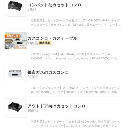
コンパクトなカセットコンロ
6商品
岩谷産業 | カセットフー タフまるジュニア | CB-ODX-JR-BK, キャプ
テンスタッグ | カセットコンロ | ‎UF-0031, 日本エー・アイ・シー | ポ
ータブルガスカセットコンロ ヒバリン | SAG-HB01-R, 日本エー・ア
イ・シー | ポータブル ガス カセットコンロ kama-do シングル |
SAGK29A, 日本エー・アイ・シー | ポータブル ガス カセットコンロ
ガスコンロ・ガステーブル
kama-do（シングル） | SAG-K29A(R)
21商品
徹底比較
パロマ | every chef | ‎PA-380WA, パロマ | エブリシェフ | PA-
370WHA, パロマ | S-series（エスシリーズ） | PA-A64WCK, パロマ |
テーブルコンロ スタンダード | PA-S46H, リンナイ | LAKUCIE fine |
RT66WH7RGA-CW
都市ガスのガスコンロ
31商品
パロマ | エブリシェフ | PA-370WHA, リンナイ | グリル付ガステーブ
ル | KG35NBK, ノーリツ | NORITZ ＋do | N3WS9KJTKSTED-13A,
パロマ | テーブルコンロ スタンダード | PA-S46H, パロマ | PA-29B
アウトドア向けカセットコンロ
16商品
岩谷産業 | カセットフー タフまる | CB-ODX-1-BK, 岩谷産業 | カセッ
トフー タフまるジュニア | CB-ODX-JR-BK, 岩谷産業 | カセットフー