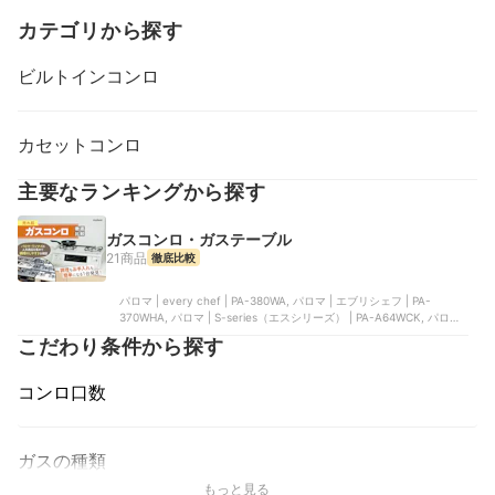
カテゴリから探す
ビルトインコンロ
カセットコンロ
主要なランキングから探す
ガスコンロ・ガステーブル
21商品
徹底比較
パロマ | every chef | ‎PA-380WA, パロマ | エブリシェフ | PA-
370WHA, パロマ | S-series（エスシリーズ） | PA-A64WCK, パロマ |
テーブルコンロ スタンダード | PA-S46H, リンナイ | LAKUCIE fine |
こだわり条件から探す
RT66WH7RGA-CW
コンロ口数
ガスの種類
もっと見る