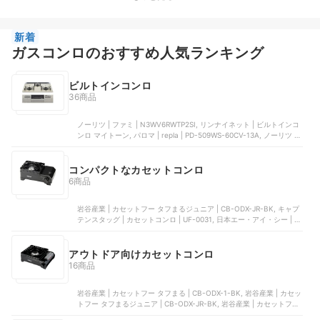
新着
ガスコンロのおすすめ人気ランキング
ビルトインコンロ
36商品
ノーリツ | ファミ | N3WV6RWTP2SI, リンナイネット | ビルトインコ
ンロ マイトーン, パロマ | repla | ‎PD-509WS-60CV-13A, ノーリツ |
NORITZ ＋do | N3WS9KJTKSTED-13A, リンナイネット | ビルトイン
コンロ マイトーン
コンパクトなカセットコンロ
6商品
岩谷産業 | カセットフー タフまるジュニア | CB-ODX-JR-BK, キャプ
テンスタッグ | カセットコンロ | ‎UF-0031, 日本エー・アイ・シー | ポ
ータブルガスカセットコンロ ヒバリン | SAG-HB01-R, 日本エー・ア
イ・シー | ポータブル ガス カセットコンロ kama-do シングル |
SAGK29A, 日本エー・アイ・シー | ポータブル ガス カセットコンロ
アウトドア向けカセットコンロ
kama-do（シングル） | SAG-K29A(R)
16商品
岩谷産業 | カセットフー タフまる | CB-ODX-1-BK, 岩谷産業 | カセッ
トフー タフまるジュニア | CB-ODX-JR-BK, 岩谷産業 | カセットフー
タフまるXG | CB-ODX-XG, 岩谷産業 | カセットフー マーベラスⅡ |