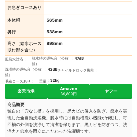
お急ぎコースあり
本体幅
565mm
奥行
538mm
高さ（給水ホース
898mm
取付部を含む）
脱水時の運転音（公称
47dB
風呂水対応
値）
洗濯時の運転音（公称
42dB
チャイルドロック機能
値）
32kg
毛布コースあり
重量
Amazon
楽天市場
ヤフー
39,800円
商品概要
独自の「穴なし槽」を採用し、黒カビの侵入を防ぎ、節水を実
現した全自動洗濯機。
脱水時には自動槽洗い機能が作動し、毎
回槽の外側を洗浄して清潔を保ちます。
黒カビを防ぎつつ、洗
浄力と節水を両立にこだわった洗濯機です。