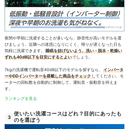
出典：
store.shopping.yahoo.co.jp
夜間や早朝に洗濯することが多いなら、静音性が高いモデルを選
びましょう。近隣への迷惑になりにくく、帰りが遅くなった日も
気軽に洗濯できます
。
睡眠を妨げないよう、洗い・脱水・乾燥い
ずれも40dB以下を目安にするとよい
でしょう
。
7kgの洗濯機で運転音40dB以下のモデルを探すなら、
インバータ
ーやDDインバーターを搭載した商品をチェック
してください。モ
ーターの回転数を自動的に制御して、運転音・振動音を抑えま
す。
ランキングを見る
使いたい洗濯コースはどれ？目的にあったも
3
のを選ぼう