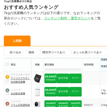
7kgの洗濯機全103商品
おすすめ人気ランキング
7kgの洗濯機のランキングは以下の通りです。なおランキングの
算出ロジックについては、
コンテンツ制作・運営ポリシー
をご覧
ください。
人気順
絞り込み
価格
槽洗浄コースあり
おしゃれ着コースあり
詳細
商品
画像
最安価格
発売時期
乾燥
アイリスオーヤマ
39,800円
1
楽天市場
ヤフー
アイリスプラザ
｜
Amazon
全自動洗濯機
39,800円
シャープ
1 k
2
楽天市場
ヤフー
Amazon
場合
全自動洗濯機
シャープ
123,800円
129,800円
125,670円
3
ドラム式洗濯乾燥
2025/11
3.5k
Amazon
楽天市場
ヤフー