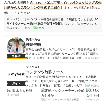
の7kgの洗濯機を
Amazon・楽天市場・Yahoo!ショッピングの売
れ筋から人気ランキング形式でご紹介
します。ぜひ購入の際の参
考にしてください。
本コンテンツはマイベストが独自の基準に基づき制作していますが、
EC
サイトやメーカー等から送客手数料を受領
しており、プロモーションを
含みます。
制作・運営ポリシー
洗濯ハカセ
神崎健輔
有限会社白洋社（白洋社クリーニング） 部長 株式会社ク
ラスタス CTO 実家の老舗クリーニング店では現在部長を
監修者
務め、IT会社のCTO（最高技術責任者）の顔も持つ。宅
…続きを読む
配クリーニングサービス「Nexcy（ネクシー）」を開発
し、全国から集配可能なクリーニング店の運営も行う。
マイベスト
「洗濯ハカセ」として雑誌やFacebook・ twitter・
コンテンツ制作チーム
instagram等のSNSなどで家庭向けの洗濯のアドバイスを
徹底した自社検証と専門家の声をもとにした、商品比較
行い、勉強会を開催するなどして地域を盛り上げる活動
サービス。 月間3,000万以上のユーザーに向けて「コス
ガイド
にも精力的に取り組んでいる。
メ」から「日用品」「家電」「金融サービス」まで、ベ
…続きを読む
神崎健輔のプロフィール
ストな商品を選んでもらうために、毎日コンテンツを制
作中。
剤の吸水力を検証
コンテンツ制作チームのプロフィール
電動ネッククーラーの冷却力を検証
USBタイプCケーブ