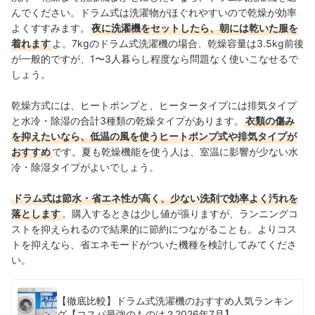
んでください。ドラム式は洗濯物がほぐれやすいので乾燥が効率
よくすすみます。
夜に洗濯機をセットしたら、朝には乾いた服を
着れます
よ。
7kgのドラム式洗濯機の場合、乾燥容量は3.5kg前後
が一般的ですが、1〜3人暮らし程度なら問題なく使いこなせるで
しょう。
乾燥方式には、ヒートポンプと、ヒータータイプには排気タイプ
と水冷・除湿の合計3種類の乾燥タイプがあります。
衣類の傷み
を抑えたいなら、低温の風を使うヒートポンプ式や排気タイプが
おすすめ
です。夏も乾燥機能を使う人は、室温に影響が少ない水
冷・除湿タイプがよいでしょう。
ドラム式は節水・省エネ性が高く、少ない洗剤で効率よく汚れを
落とします
。購入するときは少し値が張りますが、ランニングコ
ストを抑えられるので結果的に節約につながることも。よりコス
トを抑えなら、省エネモードがついた機種を検討してみてくださ
い。
【徹底比較】ドラム式洗濯機のおすすめ人気ランキン
グ【コスパ最強のものは？2026年7月】