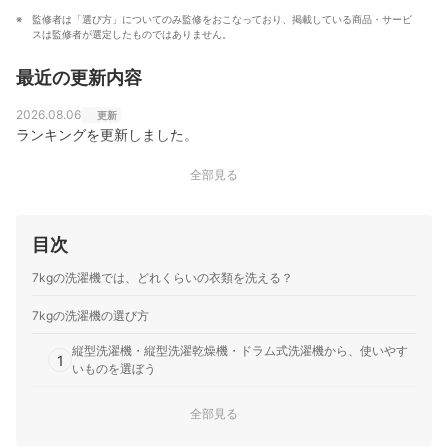
監修者は「選び方」についてのみ監修をおこなっており、掲載している商品・サービ
スは監修者が選定したものではありません。
最近の更新内容
2026.08.06
更新
ランキングを更新しました。
全部見る
目次
7kgの洗濯機では、どれくらいの衣類を洗える？
7kgの洗濯機の選び方
縦型洗濯機・縦型洗濯乾燥機・ドラム式洗濯機から、使いやす
1
いものを選ぼう
2
夜間・早朝に洗濯するなら、静音性が高いモデルをチョイス
全部見る
使いたい洗濯コースはどれ？目的にあったものを選ぼう