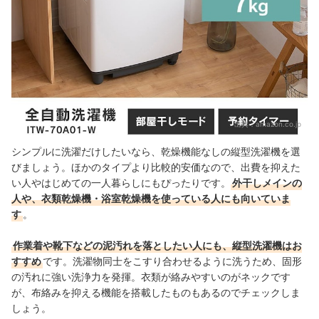
出典：
amazon.co.jp
シンプルに洗濯だけしたいなら、乾燥機能なしの縦型洗濯機を選
びましょう。ほかのタイプより比較的安価なので、出費を抑えた
い人やはじめての一人暮らしにもぴったりです。
外干しメインの
人や、衣類乾燥機・浴室乾燥機を使っている人にも向いていま
す
。
作業着や靴下などの泥汚れを落としたい人にも、縦型洗濯機はお
すすめ
です。洗濯物同士をこすり合わせるように洗うため、固形
の汚れに強い洗浄力を発揮。衣類が絡みやすいのがネックです
が、布絡みを抑える機能を搭載したものもあるのでチェックしま
しょう。