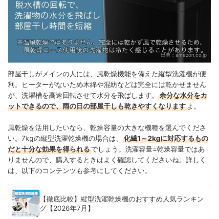
出典：
amazon.co.jp
部屋干しがメインの人には、風乾燥機能を備えた縦型洗濯機が便
利。ヒーターがないため木綿や混紡などは完全には乾かせません
が、洗濯槽を高速回転させて水分を飛ばします。
余分な水分をカ
ットできるので、雨の日の部屋干しも乾きやすくなります
よ。
風乾燥を活用したいなら、乾燥容量の大きな機種を選んでくださ
い。7kgの縦型洗濯乾燥機の場合は、
化繊1～2kgに対応するもの
だと十分な効果を得られる
でしょう。洗濯容量=乾燥容量ではあ
りませんので、購入するときはよく確認してくださいね。詳しく
は、以下のコンテンツも参考にしてください。
【徹底比較】縦型洗濯乾燥機のおすすめ人気ランキン
グ【2026年7月】