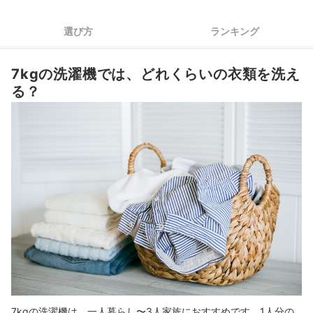
3
便利な機能にも注目！清潔に保てるか、安全性に配慮されてい
選び方
ランキング
4
るかを確認しよう
水栓の位置・防水パンの大きさ・搬入経路を確認して、洗濯機
5
7kgの洗濯機では、どれくらいの衣類を洗え
のサイズを決めよう
る？
7kgの洗濯機全103商品おすすめ人気ランキング
ベランダに設置するなら、洗濯機カバーをつけよう！
特徴で洗濯機を選びたい人はこちらをチェック！
7kgの洗濯機の売れ筋ランキングもチェック！
7kgの洗濯機は、一人暮らし〜3人家族におすすめです。1人分の