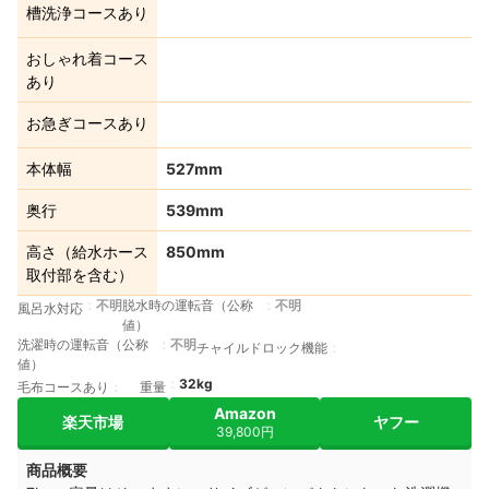
槽洗浄コースあり
おしゃれ着コース
あり
お急ぎコースあり
本体幅
527mm
奥行
539mm
高さ（給水ホース
850mm
取付部を含む）
不明
脱水時の運転音（公称
不明
風呂水対応
値）
洗濯時の運転音（公称
不明
チャイルドロック機能
値）
32kg
毛布コースあり
重量
Amazon
楽天市場
ヤフー
39,800円
商品概要