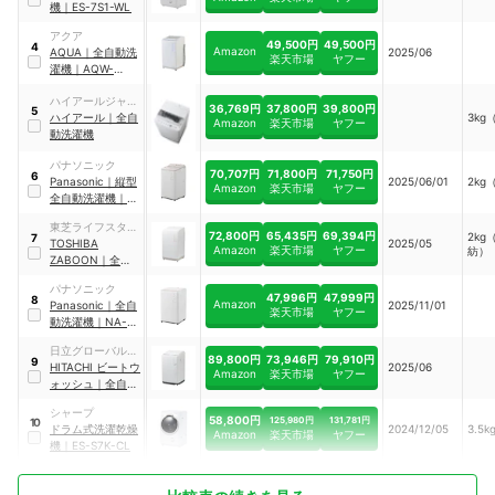
機
｜
ES-7S1-WL
アクア
49,500円
49,500円
4
Amazon
AQUA
｜
全自動洗
2025/06
楽天市場
ヤフー
濯機
｜
AQW-
V7A(W)
ハイアールジャパ
36,769円
37,800円
39,800円
5
ンセールス
ハイアール
｜
全自
3kg
Amazon
楽天市場
ヤフー
動洗濯機
パナソニック
70,707円
71,800円
71,750円
6
Panasonic
｜
縦型
2025/06/01
2kg
Amazon
楽天市場
ヤフー
全自動洗濯機
｜
NA-FA7H5-C
東芝ライフスタイ
72,800円
65,435円
69,394円
2kg
7
ル
TOSHIBA
2025/05
Amazon
楽天市場
ヤフー
紡）
ZABOON
｜
全自
動洗濯機
｜
AW-
パナソニック
7DH5(W)
47,996円
47,999円
8
Amazon
Panasonic
｜
全自
2025/11/01
楽天市場
ヤフー
動洗濯機
｜
NA-
F7B5-C
日立グローバルラ
89,800円
73,946円
79,910円
9
イフソリューショ
HITACHI
ビートウ
2025/06
Amazon
楽天市場
ヤフー
ンズ
ォッシュ
｜
全自動
洗濯機
｜
BW-
シャープ
V70M-W
58,800円
125,980円
131,781円
10
ドラム式洗濯乾燥
2024/12/05
3.5k
Amazon
楽天市場
ヤフー
機
｜
ES-S7K-CL