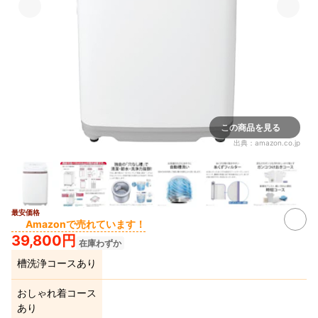
この商品を見る
出典：
amazon.co.jp
最安価格
Amazonで売れています！
39,800円
在庫わずか
槽洗浄コースあり
おしゃれ着コース
あり