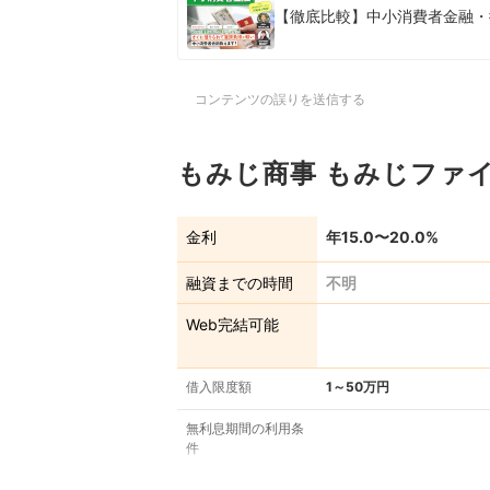
【徹底比較】中小消費者金融・
コンテンツの誤りを送信する
もみじ商事 もみじファ
金利
年15.0〜20.0%
融資までの時間
不明
Web完結可能
借入限度額
1～50万円
無利息期間の利用条
件