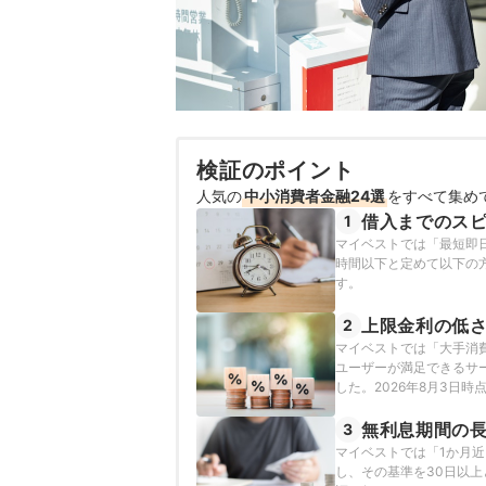
検証のポイント
人気の
中小消費者金融24選
をすべて集め
借入までのス
1
マイベストでは「最短即
時間以下と定めて以下の方
す。
上限金利の低
2
マイベストでは「大手消
ユーザーが満足できるサー
した。2026年8月3日
無利息期間の
3
マイベストでは「1か月
し、その基準を30日以上