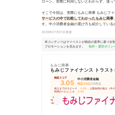
ローン。実際に利用しないとわからず、迷っ
そこで今回は、実際にもみじ商事 もみじファ
サービスの中で比較してわかったもみじ商事 
す。中小消費者金融の選び方も紹介している
2026年07月01日更新
本コンテンツはマイベストが独自の基準に基づき
プロモーションを含みます。
制作・運営ポリシ
もみじ商事
もみじファイナンス トラスト
検証スコア
中小消費者金融
3.05
検証14位
/24商品
借入までのスピード
3.00
｜
上限金利の低さ（中
利用のバレにくさ
3.45