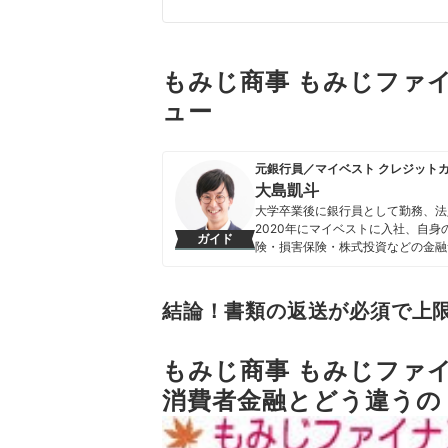
もみじ商事 もみじファ
ュー
元銀行員／マイベスト クレジット
大島凱斗
大学卒業後に銀行員として勤務、法
2020年にマイベストに入社、自
ガイド
険・損害保険・株式投資などの金融
る。 また、Yahoo!ファイナン
大島凱斗のプロフィール
結論！書類の返送が必須で上
もみじ商事 もみじファ
消費者金融とどう違うの