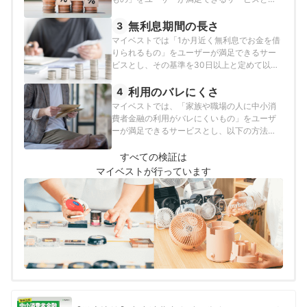
し、その基準を年18.0%以下と定めて以下の方
法で検証を行いました。2026年8月3日時点の
無利息期間の長さ
3
情報で検証を行っています。
マイベストでは「1か月近く無利息でお金を借
りられるもの」をユーザーが満足できるサー
ビスとし、その基準を30日以上と定めて以下
の方法で検証を行いました。2025年4月1日時
点の情報で検証を行っています。
利用のバレにくさ
4
マイベストでは、「家族や職場の人に中小消
費者金融の利用がバレにくいもの」をユーザ
ーが満足できるサービスとし、以下の方法で
検証を行いました。2025年9月1日時点の情報
で検証を行っています。
すべての検証は
マイベストが行っています