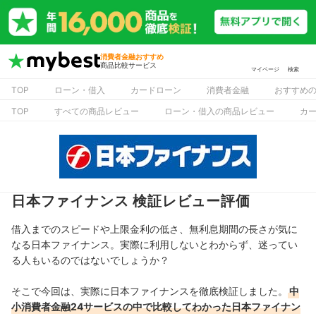
消費者金融おすすめ
商品比較サービス
マイページ
検索
TOP
ローン・借入
カードローン
消費者金融
おすすめ
TOP
すべての商品レビュー
ローン・借入の商品レビュー
カ
日本ファイナンス 検証レビュー評価
借入までのスピードや上限金利の低さ、無利息期間の長さが気に
なる日本ファイナンス。実際に利用しないとわからず、迷ってい
る人もいるのではないでしょうか？
そこで今回は、実際に日本ファイナンスを徹底検証しました。
中
小消費者金融24サービスの中で比較してわかった日本ファイナン