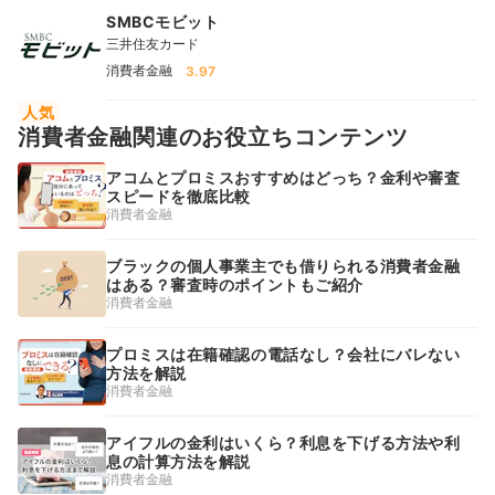
SMBCモビット
三井住友カード
消費者金融
3.97
人気
消費者金融関連のお役立ちコンテンツ
アコムとプロミスおすすめはどっち？金利や審査
スピードを徹底比較
消費者金融
ブラックの個人事業主でも借りられる消費者金融
はある？審査時のポイントもご紹介
消費者金融
プロミスは在籍確認の電話なし？会社にバレない
方法を解説
消費者金融
アイフルの金利はいくら？利息を下げる方法や利
息の計算方法を解説
消費者金融