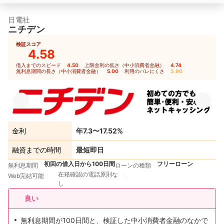
日電社
ニチデン
検証スコア
4.58
借入までのスピード
4.50
｜
上限金利の低さ（中小消費者金融）
4.74
｜
無利息期間の長さ（中小消費者金融）
5.00
｜
利用のバレにくさ
3.90
金利
年7.3〜17.52%
融資までの時間
最短即日
初回の借入日から100日間
フリーローン
無利息期間
ローンの種類
在籍確認の電話原則な
Web完結可能
し
良い
無利息期間が100日間と、検証した中小消費者金融のなかで