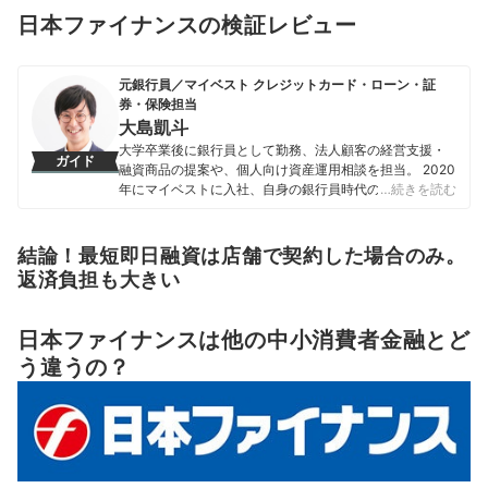
日本ファイナンスの検証レビュー
元銀行員／マイベスト クレジットカード・ローン・証
券・保険担当
大島凱斗
大学卒業後に銀行員として勤務、法人顧客の経営支援・
ガイド
融資商品の提案や、個人向け資産運用相談を担当。 2020
年にマイベストに入社、自身の銀行員時代の経験を活か
…続きを読む
し、カードローン・クレジットカード・生命保険・損害
保険・株式投資などの金融サービスやキャッシュレス決
済を専門に解説コンテンツの制作を統括する。 また、
結論！最短即日融資は店舗で契約した場合のみ。
Yahoo!ファイナンスで借入や投資への疑問や基礎知識に
返済負担も大きい
関する連載も担当している。
大島凱斗のプロフィール
日本ファイナンスは他の中小消費者金融とど
う違うの？