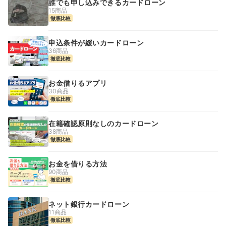
誰でも申し込みできるカードローン
15商品
徹底比較
申込条件が緩いカードローン
36商品
徹底比較
お金借りるアプリ
30商品
徹底比較
在籍確認原則なしのカードローン
38商品
徹底比較
お金を借りる方法
90商品
徹底比較
ネット銀行カードローン
11商品
徹底比較