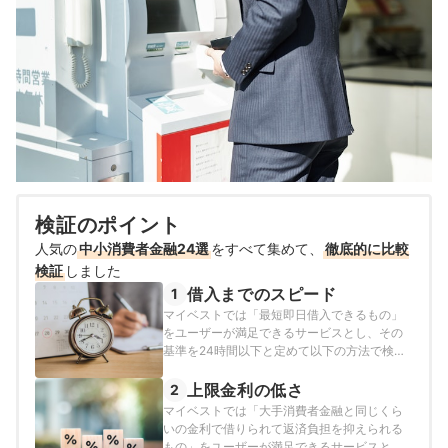
検証のポイント
人気の
中小消費者金融24選
をすべて集めて、
徹底的に比較
検証
しました
借入までのスピード
1
マイベストでは「最短即日借入できるもの」
をユーザーが満足できるサービスとし、その
基準を24時間以下と定めて以下の方法で検証
を行いました。2026年7月22日時点の情報で
検証を行っています。
上限金利の低さ
2
マイベストでは「大手消費者金融と同じくら
いの金利で借りられて返済負担を抑えられる
もの」をユーザーが満足できるサービスと