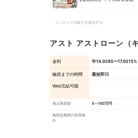
コンテンツの誤りを送信する
アスト アストローン（
金利
年14.9285〜17.9215%
融資までの時間
最短即日
Web完結可能
借入限度額
5～100万円
無利息期間の利用条
件