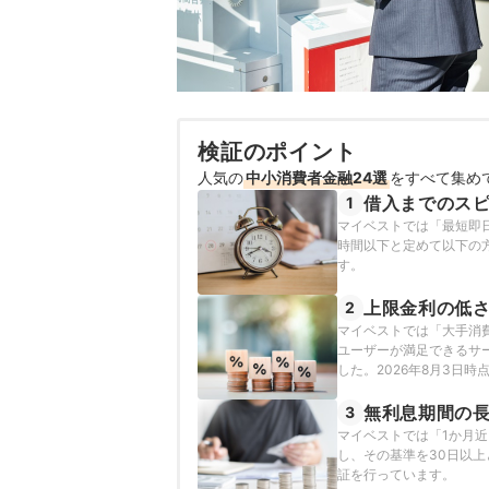
検証のポイント
人気の
中小消費者金融24選
をすべて集め
借入までのス
1
マイベストでは「最短即
時間以下と定めて以下の方
す。
上限金利の低
2
マイベストでは「大手消
ユーザーが満足できるサー
した。2026年8月3日
無利息期間の
3
マイベストでは「1か月
し、その基準を30日以上
証を行っています。