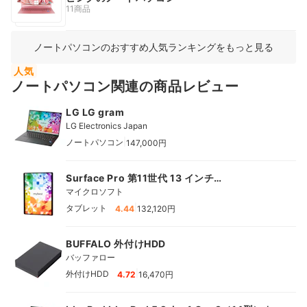
11商品
ノートパソコンのおすすめ人気ランキングをもっと見る
人気
ノートパソコン関連の商品レビュー
LG LG gram
LG Electronics Japan
|
ノートパソコン
147,000円
Surface Pro 第11世代 13 インチ
（Snapdragon X Plus）
マイクロソフト
|
タブレット
4.44
132,120円
BUFFALO 外付けHDD
バッファロー
|
外付けHDD
4.72
16,470円