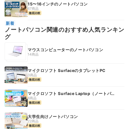
15〜16インチのノートパソコン
67商品
徹底比較
新着
ノートパソコン関連のおすすめ人気ランキン
グ
マウスコンピューターのノートパソコン
14商品
マイクロソフト SurfaceのタブレットPC
3商品
徹底比較
マイクロソフト Surface Laptop（ノートパソ
コン）
6商品
徹底比較
大学生向けノートパソコン
22商品
徹底比較