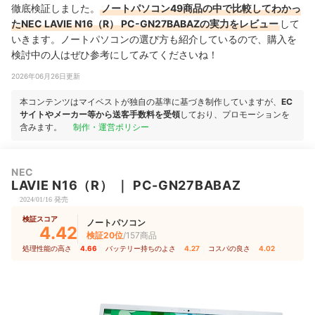
徹底検証しました。
ノートパソコン49商品の中で比較してわかっ
たNEC LAVIE N16（R） PC-GN27BABAZの実力をレビュー
して
いきます。ノートパソコンの選び方も紹介しているので、購入を
検討中の人はぜひ参考にしてみてくださいね！
2026年06月26日更新
本コンテンツはマイベストが独自の基準に基づき制作していますが、
EC
サイトやメーカー等から送客手数料を受領
しており、プロモーションを
含みます。
制作・運営ポリシー
NEC
LAVIE N16（R）
｜
PC-GN27BABAZ
2024/01/16 発売
検証スコア
ノートパソコン
4.42
検証20位
/157商品
処理性能の高さ
4.66
｜
バッテリー持ちのよさ
4.27
｜
コスパの良さ
4.02