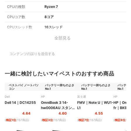
CPUの種類
Ryzen 7
CPUコア数
8コア
CPUスレッド数
16スレッド
全部見る
コンテンツの誤りを送信する
一緒に検討したいマイベストのおすすめ商品
ベストバイ ノートパソ
バッテリー持ちのよさ
バッテリー持ちのよさ
バッテリ
コン
No.1
No.1
No.1
Dell
HP
富士通
HP
Dell 14
｜
DC14255
OmniBook 3 14-
FMV
｜
Note U
｜
WU1-
HP
｜
Omni
hw0006AU スタンダ
L1
fr
｜
BK9R
ードモデル
｜
14-
4.64
4.60
4.55
hw0006AU
(
検証1位
/157商品
)
(
検証3位
/157商品
)
(
検証7位
/157商品
)
(
検証8位
/1