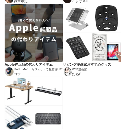
鈴木章史
ガジン
イシザキH
Apple純正品の代わりアイテム
リビング漫画家おすすめグッズ
iPad・Mac・ガジェットで生産性UP⤴︎
WEB漫画家
コウ
たぬ£