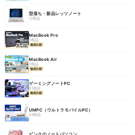
型落ち・新品レッツノート
12商品
MacBook Pro
7商品
徹底比較
MacBook Air
7商品
徹底比較
ゲーミングノートPC
31商品
徹底比較
UMPC（ウルトラモバイルPC）
24商品
ピンクのノートパソコン