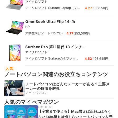
マイクロソフト
|
マイクロソフト Surface Laptop（ノー
4.27
106,550円
トパソコン）
OmniBook Ultra Flip 14-fh
HP
|
大学生向けノートパソコン
4.77
253,000円
Surface Pro 第11世代 13 インチ
（Snapdragon X Elite）
マイクロソフト
|
マイクロソフト Surfaceのタブレット
4.52
193,645円
PC
人気
ノートパソコン関連のお役立ちコンテンツ
ノートパソコンはどんなメーカーがある？主要メ
ーカーの特徴を解説
ノートパソコン
人気のマイべマガジン
2026.03.30
【卒業まで使える】Mac買えば正解…はもう
古い?4年後も後悔しないノートパソコンを元