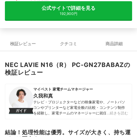
公式サイトで詳細を見る
192,900円
検証レビュー
クチコミ
商品詳細
NEC LAVIE N16（R） PC-GN27BABAZの
検証レビュー
マイベスト 家電チームマネージャー
久我和真
テレビ・プロジェクターなどの映像家電や、ノートパソ
コンやプリンターなど家電全般の比較・コンテンツ制作
ガイド
を経験し、家電チームのマネージャーに就任。キャリブ
…続きを読む
レーションソフトを用いたテレビ・プロジェクターの画
質測定を設計したり、ノートパソコンのベンチマークテ
ストに取り組んだりしてきた。「ユーザーにとってベス
結論！処理性能は優秀。サイズが大きく、持ち運
トな選択体験を提供する」ことを心がけて、コンテンツ