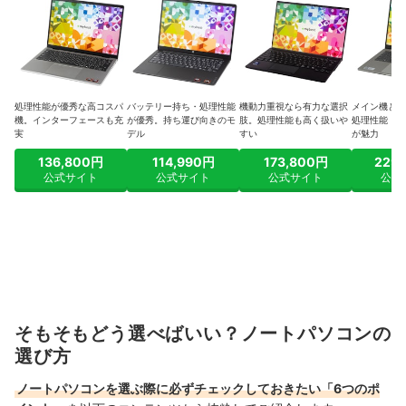
処理性能が優秀な高コスパ
バッテリー持ち・処理性能
機動力重視なら有力な選択
メイン機とし
機。インターフェースも充
が優秀。持ち運び向きのモ
肢。処理性能も高く扱いや
処理性能・バ
実
デル
すい
が魅力
136,800円
114,990円
173,800円
229
公式サイト
公式サイト
公式サイト
公式
そもそもどう選べばいい？ノートパソコンの
選び方
ノートパソコンを選ぶ際に必ずチェックしておきたい「6つのポ