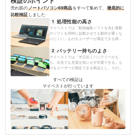
検証のポイント
売れ筋の
ノートパソコン69商品
をすべて集めて、
徹底的に
比較検証
しました
処理性能の高さ
1
マイベストでは「動画編集ソフトを含む複数
のソフトを同時に起動させても動作が重くな
りにくい」ものをユーザーが満足できる商品
とし、以下のそれぞれの項目のスコアの加重
平均でおすすめ度をスコア化しました。
バッテリー持ちのよさ
2
マイベストでは「半日近くバッテリーがも
ち、出先でも充電を気にせず作業できる」も
のをユーザーが満足できる商品とし、その基
準を480分以上と定めて以下の方法で検証を
行いました。
すべての検証は
マイベストが行っています