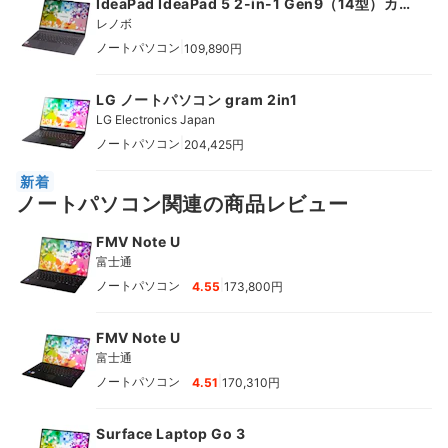
IdeaPad IdeaPad 5 2-in-1 Gen9（14型）カ
スタマイズモデル
レノボ
|
ノートパソコン
109,890円
LG ノートパソコン gram 2in1
LG Electronics Japan
|
ノートパソコン
204,425円
新着
ノートパソコン関連の商品レビュー
FMV Note U
富士通
|
ノートパソコン
4.55
173,800円
FMV Note U
富士通
|
ノートパソコン
4.51
170,310円
Surface Laptop Go 3