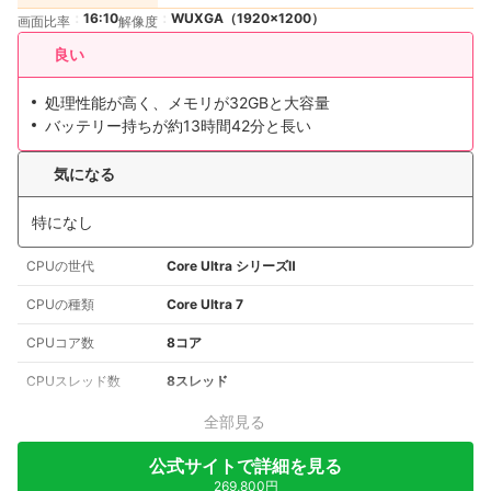
16:10
WUXGA（1920×1200）
画面比率
解像度
良い
処理性能が高く、メモリが32GBと大容量
バッテリー持ちが約13時間42分と長い
気になる
特になし
CPUの世代
Core Ultra シリーズⅡ
CPUの種類
Core Ultra 7
CPUコア数
8コア
CPUスレッド数
8スレッド
全部見る
公式サイトで詳細を見る
269,800円