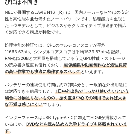
びには不向き
制作を行っている。
久我和真のプロフィール
NECが展開するLAVIE N16（R）は、国内メーカーならではの安定
性と高性能を兼ね備えたノートパソコンです。処理能力を重視し
た上位モデルとして、ビジネスからクリエイティブ用途まで幅広
く対応できる構成が特徴です。
処理性能の検証では、CPUのマルチコアスコアが平均
11663.67pts、シングルコアスコアは平均1533.67ptsを記録。
RAMは32GBと大容量を搭載しているうえGPU性能・ストレージ
の読み書き速度も優れており、
画像編集や動画制作など処理負荷
の高い作業でも快適に動作するスペック
といえます。
バッテリーの連続使用時間は約7時間4分と、一般的な外出用途に
は対応できる結果でした。
1日中外出先でしっかり使いたいという
場合には物足りないものの、据え置き中心での利用であれば大き
な不満は感じにくい
でしょう。
インターフェースはUSB Type-A・Cに加えてHDMIが搭載されて
いるほか、
DVDなどを読み込める光学ドライブも搭載されていま
す
。