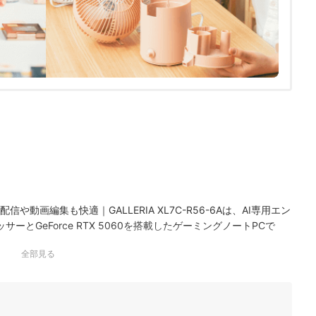
や動画編集も快適｜GALLERIA XL7C-R56-6Aは、AI専用エン
セッサーとGeForce RTX 5060を搭載したゲーミングノートPCで
フレッシュレート300Hzで、…
全部見る
-A2RWFG-1261JP
を維持できる性能｜MSI COMPUTER VenturePro-15-
向けに設計された液晶パネルを採用したオールラウンドノートPCです。
応で、Officeは搭載されていません。グラフ…