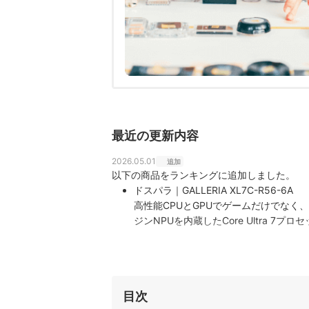
最近の更新内容
2026.05.01
追加
以下の商品をランキングに追加しました。
ドスパラ｜GALLERIA XL7C-R56-6A
高性能CPUとGPUでゲームだけでなく、配信
ジンNPUを内蔵したCore Ultra 7プロ
す。16インチWQXGAディスプレイはリ
MSI COMPUTER｜MSI｜VenturePro-15
32GBメモリ搭載。フルHDで高フレームレート
A2RWFG-1261JPは、ゲーミング
目次
タッチパネルやSIMフリー/LTEには非対