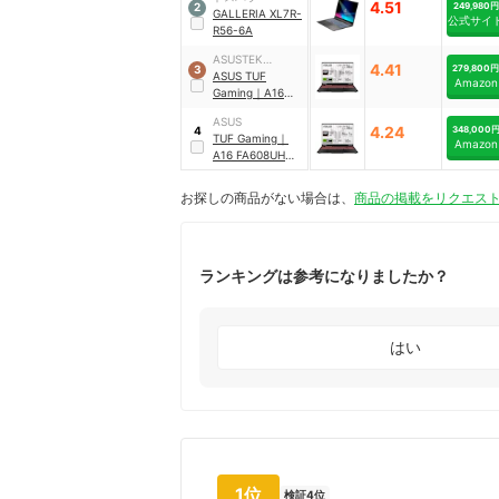
4.51
249,980円
2
GALLERIA XL7R-
公式サイ
R56-6A
ASUSTEK
4.41
279,800円
3
COMPUTER
ASUS
TUF
Amazon
Gaming
｜
A16
FA608UM
｜
ASUS
FA608UM-
4.24
348,000
4
TUF Gaming
｜
R7R5060A
Amazon
A16 FA608UH
｜
FA608UH-
R7R5050EC
お探しの商品がない場合は、
商品の掲載をリクエス
ランキングは参考になりましたか？
はい
1位
検証4位