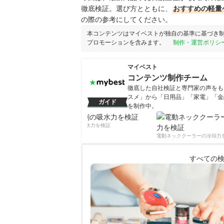
徹底検証。選び方とともに、
おすすめの軽量
の際の参考にしてください。
本コンテンツはマイベストが独自の基準に基づき
プロモーションを含みます。
制作・運営ポリシ
マイベスト
コンテンツ制作チーム
徹底した自社検証と専門家の声をもと
スメ」から「日用品」「家電」「金
ガイド
を制作中。
コンテンツ制作チームのプロフ
柔軟剤の吸水力を検証
電動ネッククーラーの冷却力を
すべての