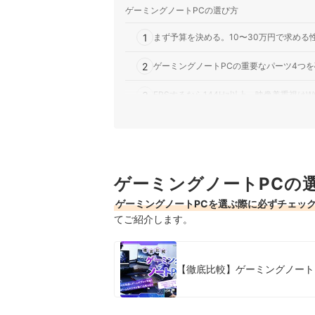
MSI COMPUTER｜MSI｜Thin-15-B13VE
ゲーミングノートPCの選び方
CPU性能は高く処理が快適だが、フルHDまでの出
は、Core i7-13620H CPUとNVIDIA
1
まず予算を決める。10〜30万円で求める
ノートPCです。16GBメモリと51…
MSI COMPUTER｜MSI｜Thin-15-B13U
2
ゲーミングノートPCの重要なパーツ4つ
軽量タイトルをプレイする人に。高負荷ゲームは
3
B13UC-6113JP」 はCore i5-1342
FPSするなら144Hz以上、映像美重視は
ゲーミングノートPCです。16GBのDD
4
有名メーカー4社を比較。自分に合ったメ
ドスパラ｜GALLERIA RL5C-R35-5N
安価なモデルを探している人に。高画質設定の
軽量ゲーミングノートPC全4商品おすすめ人気ラ
ッシュレート144Hzの15.6インチフルHD
13420HとNVIDIA GeForce RTX 3050 
ゲーミングノートPCの
売れ筋の人気軽量ゲーミングノートPC全4商品を
ゲーミングノートPCを選ぶ際に必ずチェッ
軽量ゲーミングノートPCの売れ筋ランキングも
てご紹介します。
【徹底比較】ゲーミングノートP