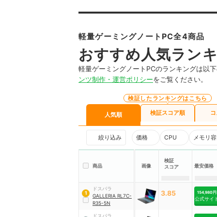
軽量ゲーミングノートPC全4商品
おすすめ人気ラン
軽量ゲーミングノートPCのランキングは以
ンツ制作・運営ポリシー
をご覧ください。
検証したランキングはこちら
検証スコア順
コ
人気順
絞り込み
価格
CPU
メモリ容
検証
商品
画像
最安価格
スコア
ドスパラ
3.85
154,980円
1
GALLERIA RL7C-
公式サイ
R35-5N
ドスパラ