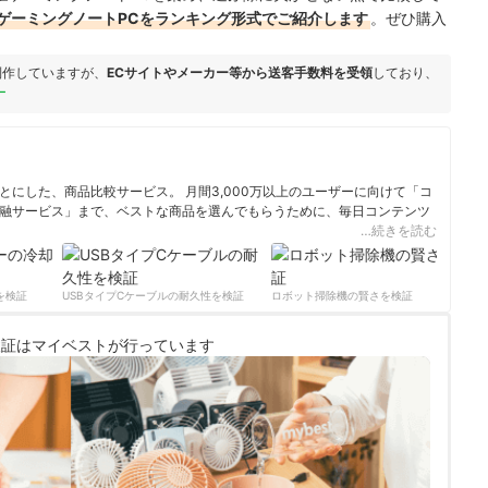
ゲーミングノートPCをランキング形式でご紹介します
。ぜひ購入
制作していますが、
ECサイトやメーカー等から送客手数料を受領
しており、
ー
にした、商品比較サービス。 月間3,000万以上のユーザーに向けて「コ
融サービス」まで、ベストな商品を選んでもらうために、毎日コンテンツ
…続きを読む
ィール
検証
USBタイプCケーブルの耐久性を検証
ロボット掃除機の賢さを検証
サ
検証は
マイベストが行っています