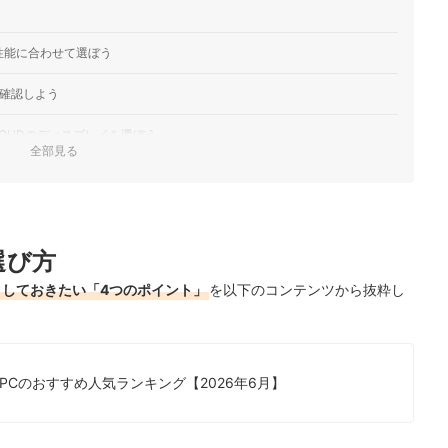
-6112JP
力に留まる｜MSI COMPUTER Thin-15-B13VE-6112JP
 GeForce RTX 4050 Laptop GPUを搭載した15.6インチのゲーミング
性能に合わせて選ぼう
C-6113JP
を確認しよう
カクつくことも｜MSI COMPUTERの「MSI Thin-15-
0HプロセッサーとNVIDIA GeForce RTX 3060を搭載した15.6インチの
WQHDのディスプレイを選ぼう
全部見る
R4メモリと…
ーカーを選ぼう
プレイには向かない｜GALLERIA RL5C-R35-5Nは、リフレ
ンキング
ディスプレイを備えたゲーミングノートPCです。Intel Core i5-
Laptop G…
選び方
徹底比較！
クしておきたい「4つのポイント」
を以下のコンテンツから抜粋し
チェック！
Cのおすすめ人気ランキング【2026年6月】