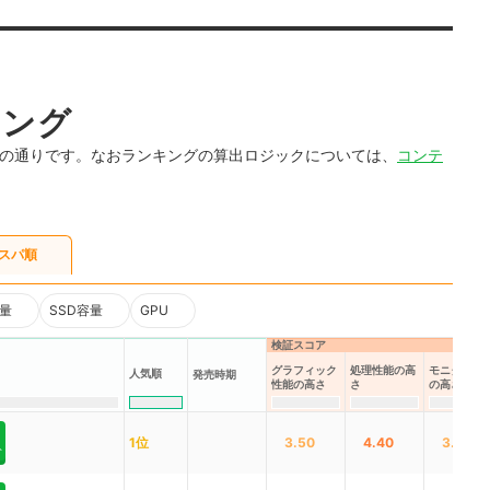
キング
下の通りです。なおランキングの算出ロジックについては、
コンテ
スパ順
量
SSD容量
GPU
検証スコア
グラフィック
処理性能の高
モニター性
人気順
発売時期
性能の高さ
さ
の高さ
1位
3.50
4.40
3.77
ト