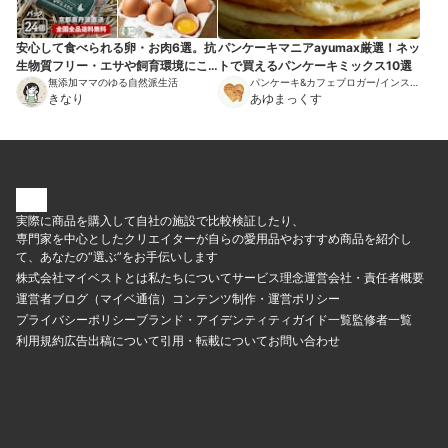
安心して食べられる卵・お肉6選。抗
パンケーキマニアayumax厳選！ネッ
生物質フリー・エサや飼育環境にこ
トで買えるパンケーキミックス10選
だわりアニマルウェルフェアも。
無添加ママのゆる自然派生活
パンケーキ&カフェブロガー/インスタ
きなり
グラマー
あゆまっくす
実際に商品を購入して自社の施設で比較検証したり、
専門家を中心としたクリエイターが自らの愛用品やおすすめ商品を紹介し
て、あなたの“選ぶ”をお手伝いします
株式会社マイベストとは
私たちについて
サービス理念
運営会社・責任者概要
運営者ブログ（マイベ通信）
コンテンツ制作・運営ポリシー
プライバシーポリシー
ブランド・アイデンティティ
ガイド一覧
監修者一覧
利用規約
広告出稿について
引用・転載について
お問い合わせ