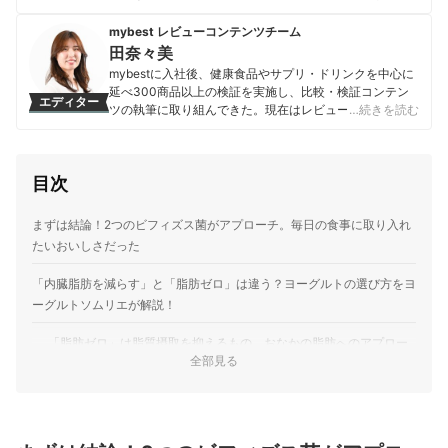
のとれた簡単でおいしい料理や糖質オフ・脂質オフ・美
肌レシピなど健康を考えた料理を提案している。料理教
mybest レビューコンテンツチーム
室やセミナー講師なども務め著書は40冊以上。
田奈々美
ほりえさちこのプロフィール
mybestに入社後、健康食品やサプリ・ドリンクを中心に
延べ300商品以上の検証を実施し、比較・検証コンテン
エディター
ツの執筆に取り組んできた。現在はレビューコンテンツ
…続きを読む
のディレクターとして企画・編集などを担当。「実際に
使ったからこそわかる商品の魅力を本音でレビューす
る」をモットーに日々制作に臨んでいる。
目次
田奈々美のプロフィール
まずは結論！2つのビフィズス菌がアプローチ。毎日の食事に取り入れ
たいおいしさだった
「内臓脂肪を減らす」と「脂肪ゼロ」は違う？ヨーグルトの選び方をヨ
ーグルトソムリエが解説！
「脂肪ゼロ」は脂質摂取を抑えるもの。おなかの脂肪へのアプロー
全部見る
チとは別
糖質の摂取量を気にされる方は「砂糖不使用」を
そんななか、新発売の「ビヒダスヨーグルト Wのビフィズス菌」って