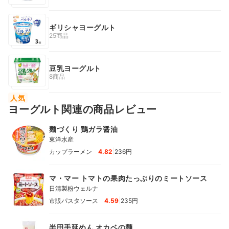
ギリシャヨーグルト
25商品
豆乳ヨーグルト
8商品
人気
ヨーグルト関連の商品レビュー
麺づくり 鶏ガラ醤油
東洋水産
|
カップラーメン
4.82
236円
マ・マー トマトの果肉たっぷりのミートソース
日清製粉ウェルナ
|
市販パスタソース
4.59
235円
半田手延めん オカベの麺