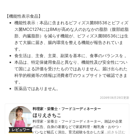
【機能性表示食品】
機能性表⽰：本品に含まれるビフィズス菌BB536とビフィズ
ス菌MCC1274にはBMIが高めな人のおなかの脂肪（腹部総脂
肪、内臓脂肪）を減らす機能が、ビフィズス菌BB536には生
きて大腸に届き、腸内環境を整える機能が報告されていま
す。
食生活は、主食、主菜、副菜を基本に、食事のバランスを 。
本品は、特定保健用食品と異なり、機能性及び安全性につい
て国による評価を受けたものではありません。届け出られた
科学的根拠等の情報は消費者庁のウェブサイトで確認できま
す。
医薬品ではありません。
2026年06月29日更新
料理家・栄養士・フードコーディネーター
ほりえさちこ
料理家・栄養士・フードコーディネーター。雑誌や企業
の広告、自身の著書などで家庭料理・離乳食・おやつ・
レビュワー
パンなど幅広く演出。育児経験を生かした栄養バランス
…続きを読む