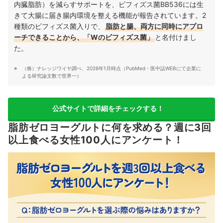
内臓脂肪）を減らすサポートを、ビフィズス菌BB536には生
きて大腸に届き腸内環境を整える機能が報告されています。2
種類のビフィズス菌入りで、
脂肪と腸、両方に同時にアプロ
ーチできることから、「Wのビフィズス菌」
と名付けまし
た。
（株）ナレッジワイヤ調べ、2026年1月時点（PubMed・医中誌WEBにて企業に
よる研究論文数で世界一）
公式サイトで詳細をチェックする！
脂肪ゼロヨーグルトに何を求める？週に3回
以上食べる女性100人にアンケート！