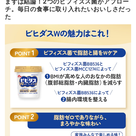
まずは結論！2つのビフィズス菌がアプロー
何？
チ。毎日の食事に取り入れたいおいしさだっ
た
腸から、太りにくいカラダづくりをサポート（※）
脂肪ゼロヨーグルトに何を求める？週に3回以上食べる女性100人にア
ンケート！
ビヒダス ヨーグルト Wのビフィズス菌は毎日食べ続けられるくらいお
いしい？ヨーグルトソムリエが食べてみた！
脂肪ゼロといわれなければわからない！家族みんなで楽しめた
おすすめの食べるタイミングや食べ方は？
ビヒダス ヨーグルト Wのビフィズス菌は毎日おいしく続けられる商品
だった！
「ビヒダス ヨーグルト Wのビフィズス菌」をチェックしよう