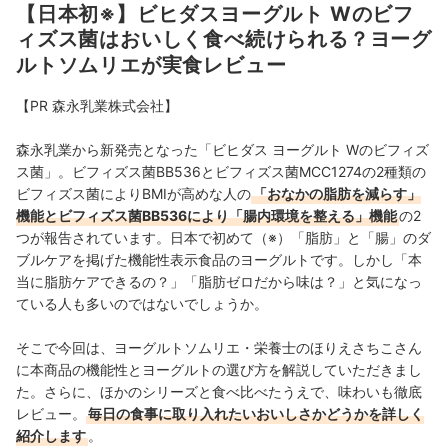
【日本初※】ビヒダスヨーグルト Wのビフ
ィズス菌はおいしく食べ続けられる？ヨーグ
ルトソムリエが実食レビュー
【PR 森永乳業株式会社】
森永乳業から新発売となった「ビヒダス ヨーグルト Wのビフィズ
ス菌」。ビフィズス菌BB536とビフィズス菌MCC1274の2種類の
ビフィズス菌によりBMIが高めな人の
「おなかの脂肪を減らす」
機能とビフィズス菌BB536により「腸内環境を整える」機能
の2
つが報告されています。日本で初めて（※）「脂肪」と「腸」のダ
ブルケアを掲げた機能性表示食品のヨーグルトです。しかし「本
当に脂肪ケアできるの？」「脂肪ゼロだから味は？」と気になっ
ている人も多いのではないでしょうか。
そこで今回は、ヨーグルトソムリエ・栄養士のほりえさちこさん
に本商品の機能性とヨーグルトの選び方を解説していただきまし
た。さらに、ほかのシリーズと食べ比べたうえで、味わいも徹底
レビュー。
毎日の食事に取り入れたいおいしさかどうかを詳しく
紹介します
。