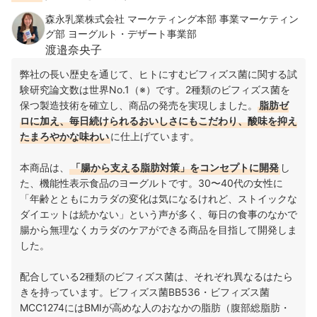
森永乳業株式会社 マーケティング本部 事業マーケティン
グ部 ヨーグルト・デザート事業部
渡邉奈央子
弊社の長い歴史を通じて、ヒトにすむビフィズス菌に関する試
験研究論文数は世界No.1（※）です。2種類のビフィズス菌を
保つ製造技術を確立し、商品の発売を実現しました。
脂肪ゼ
ロに加え、毎日続けられるおいしさにもこだわり、酸味を抑え
たまろやかな味わい
に仕上げています。
本商品は、
「腸から支える脂肪対策」をコンセプトに開発
し
た、機能性表示食品のヨーグルトです。30〜40代の女性に
「年齢とともにカラダの変化は気になるけれど、ストイックな
ダイエットは続かない」という声が多く、毎日の食事のなかで
腸から無理なくカラダのケアができる商品を目指して開発しま
した。
配合している2種類のビフィズス菌は、それぞれ異なるはたら
きを持っています。ビフィズス菌BB536・ビフィズス菌
MCC1274にはBMIが高めな人のおなかの脂肪（腹部総脂肪・