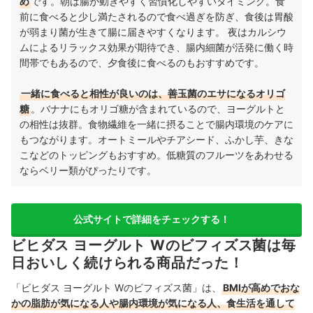
め
です。朝は腸が動きやすく習慣化しやすいタイミング。食
前に食べると少し満たされるので食べ過ぎを防ぎ、食後は胃酸
が弱まり菌が生きて腸に届きやすくなります。 夜はカルシウ
ムによるリラックス効果が期待でき、腸内細菌が活発に働く時
間帯でもあるので、夕食後に食べるのもおすすめです。
一緒に食べると相性が良いのは、善玉菌のエサになるオリゴ
糖
。バナナにもオリゴ糖が含まれているので、ヨーグルトと
の相性は抜群。食物繊維を一緒に摂ることで腸内環境のケアに
もつながります。オートミールやチアシード、ふかし芋、きな
こなどのトッピングもおすすめ。低糖質のフルーツをあわせる
ならベリー類がぴったりです。
公式サイトで詳細をチェックする！
ビヒダス ヨーグルト Wのビフィズス菌は毎
日おいしく続けられる商品だった！
「ビヒダス ヨーグルト Wのビフィズス菌」は、
BMIが高めでおな
かの脂肪が気になる人や腸内環境が気になる人、食生活を通して