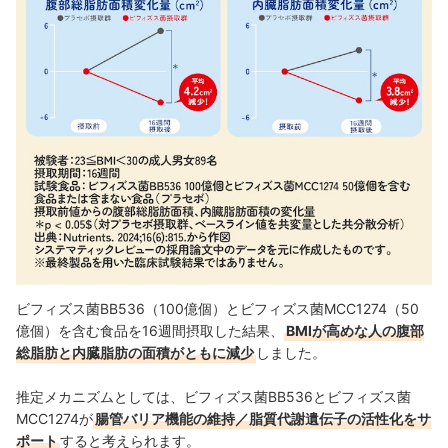
ビフィズス菌BB536（100億個）とビフィズス菌MCC1274（50
億個）を含む食品を16週間摂取した結果、
BMIが高めな人の腹部
総脂肪と内臓脂肪の面積がともに減少
しました。
推定メカニズムとしては、ビフィズス菌BB536とビフィズス菌
MCC1274が
腸管バリア機能の維持／脂質代謝遺伝子の活性化をサ
ポート
すると考えられます。