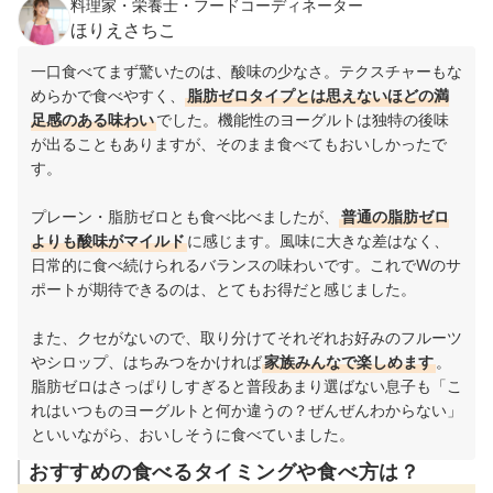
料理家・栄養士・フードコーディネーター
ほりえさちこ
一口食べてまず驚いたのは、酸味の少なさ。テクスチャーもな
めらかで食べやすく、
脂肪ゼロタイプとは思えないほどの満
足感のある味わい
でした。機能性のヨーグルトは独特の後味
が出ることもありますが、そのまま食べてもおいしかったで
す。
プレーン・脂肪ゼロとも食べ比べましたが、
普通の脂肪ゼロ
よりも酸味がマイルド
に感じます。風味に大きな差はなく、
日常的に食べ続けられるバランスの味わいです。これでWのサ
ポートが期待できるのは、とてもお得だと感じました。
また、クセがないので、取り分けてそれぞれお好みのフルーツ
やシロップ、はちみつをかければ
家族みんなで楽しめます
。
脂肪ゼロはさっぱりしすぎると普段あまり選ばない息子も「こ
れはいつものヨーグルトと何か違うの？ぜんぜんわからない」
といいながら、おいしそうに食べていました。
おすすめの食べるタイミングや食べ方は？