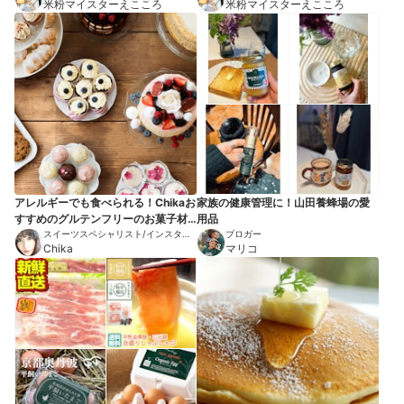
ー/ YouTuber
米粉マイスターえこころ
ー/ YouTuber
米粉マイスターえこころ
アレルギーでも食べられる！Chikaお
家族の健康管理に！山田養蜂場の愛
すすめのグルテンフリーのお菓子材
用品
料10選
スイーツスペシャリスト/インスタグ
ブロガー
ラマー
Chika
マリコ