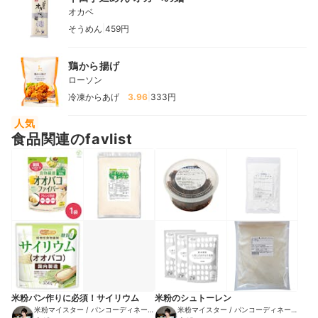
オカベ
|
そうめん
459円
鶏から揚げ
ローソン
|
冷凍からあげ
3.96
333円
人気
食品関連のfavlist
米粉パン作りに必須！サイリウム
米粉のシュトーレン
米粉マイスター / パンコーディネータ
米粉マイスター / パンコーディネータ