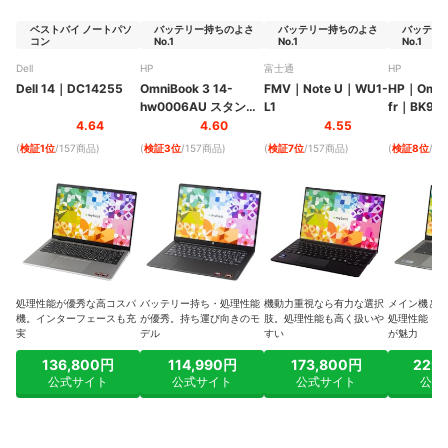
ベストバイ ノートパソ
バッテリー持ちのよさ
バッテリー持ちのよさ
バッテリ
コン
No.1
No.1
No.1
Dell
HP
富士通
HP
Dell 14
｜
DC14255
OmniBook 3 14-
FMV
｜
Note U
｜
WU1-
HP
｜
Omni
hw0006AU スタンダ
L1
fr
｜
BK9R
ードモデル
｜
14-
4.64
4.60
4.55
hw0006AU
(
検証1位
/157商品
)
(
検証3位
/157商品
)
(
検証7位
/157商品
)
(
検証8位
/1
処理性能が優秀な高コスパ
バッテリー持ち・処理性能
機動力重視なら有力な選択
メイン機とし
機。インターフェースも充
が優秀。持ち運び向きのモ
肢。処理性能も高く扱いや
処理性能・バ
実
デル
すい
が魅力
136,800円
114,990円
173,800円
229
公式サイト
公式サイト
公式サイト
公式