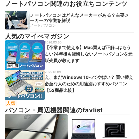
ノートパソコン関連のお役立ちコンテンツ
ノートパソコンはどんなメーカーがある？主要メ
ーカーの特徴を解説
ノートパソコン
人気のマイべマガジン
2026.03.30
【卒業まで使える】Mac買えば正解…はもう
古い?4年後も後悔しないノートパソコンを元
販売員が教えます
2025.10.09
え、まだWindows 10ってやばい？ 買い替え
必至な人のための用途別おすすめパソコン
【52商品比較】
人気
パソコン・周辺機器関連のfavlist