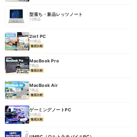
型落ち・新品レッツノート
12商品
2in1 PC
10商品
徹底比較
MacBook Pro
7商品
徹底比較
MacBook Air
7商品
徹底比較
ゲーミングノートPC
31商品
徹底比較
UMPC（ウルトラモバイルPC）