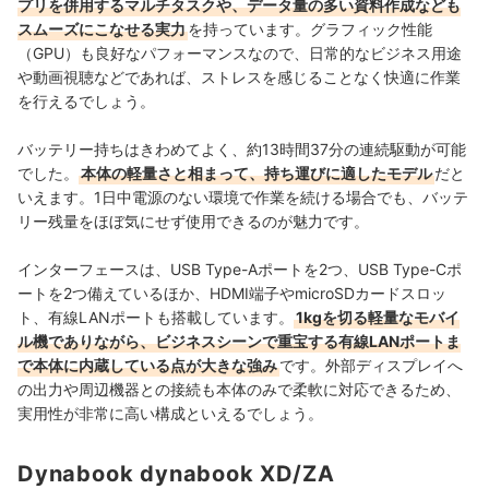
プリを併用するマルチタスクや、データ量の多い資料作成なども
スムーズにこなせる実力
を持っています。グラフィック性能
（GPU）も良好なパフォーマンスなので、日常的なビジネス用途
や動画視聴などであれば、ストレスを感じることなく快適に作業
を行えるでしょう。
バッテリー持ちはきわめてよく、約13時間37分の連続駆動が可能
でした。
本体の軽量さと相まって、持ち運びに適したモデル
だと
いえます。1日中電源のない環境で作業を続ける場合でも、バッテ
リー残量をほぼ気にせず使用できるのが魅力です。
インターフェースは、USB Type-Aポートを2つ、USB Type-Cポ
ートを2つ備えているほか、HDMI端子やmicroSDカードスロッ
ト、有線LANポートも搭載しています。
1kgを切る軽量なモバイ
ル機でありながら、ビジネスシーンで重宝する有線LANポートま
で本体に内蔵している点が大きな強み
です。外部ディスプレイへ
の出力や周辺機器との接続も本体のみで柔軟に対応できるため、
実用性が非常に高い構成といえるでしょう。
Dynabook dynabook XD/ZA