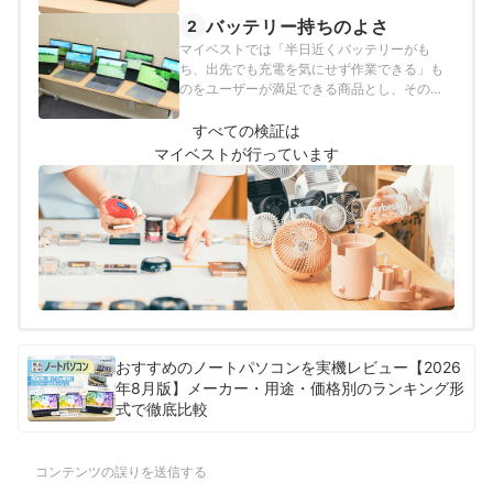
とし、以下のそれぞれの項目のスコアの加重
平均でおすすめ度をスコア化しました。
バッテリー持ちのよさ
2
マイベストでは「半日近くバッテリーがも
ち、出先でも充電を気にせず作業できる」も
のをユーザーが満足できる商品とし、その基
準を480分以上と定めて以下の方法で検証を
行いました。
すべての検証は
マイベストが行っています
おすすめのノートパソコンを実機レビュー【2026
年8月版】メーカー・用途・価格別のランキング形
式で徹底比較
コンテンツの誤りを送信する