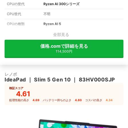
CPUの世代
Ryzen AI 300シリーズ
CPU世代
不明
CPUの種類
Ryzen AI 5
全部見る
価格.comで詳細を見る
114,500円
レノボ
IdeaPad
｜
Slim 5 Gen 10
｜
83HV000SJP
検証スコア
4.61
処理性能の高さ
4.69
｜
バッテリー持ちのよさ
4.80
｜
コスパの良さ
4.34