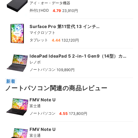
スク
アイ・オー・データ機器
|
外付けHDD
4.79
23,910円
Surface Pro 第11世代 13 インチ
（Snapdragon X Plus）
マイクロソフト
|
タブレット
4.44
132,120円
IdeaPad IdeaPad 5 2-in-1 Gen9（14型）カ
スタマイズモデル
レノボ
|
ノートパソコン
109,890円
新着
ノートパソコン関連の商品レビュー
FMV Note U
富士通
|
ノートパソコン
4.55
173,800円
FMV Note U
富士通