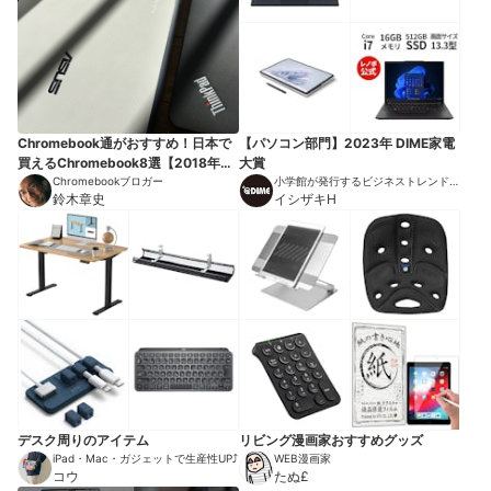
Chromebook通がおすすめ！日本で
【パソコン部門】2023年 DIME家電
買えるChromebook8選【2018年
大賞
版】
Chromebookブロガー
小学館が発行するビジネストレンドマ
鈴木章史
ガジン
イシザキH
デスク周りのアイテム
リビング漫画家おすすめグッズ
iPad・Mac・ガジェットで生産性UP⤴︎
WEB漫画家
コウ
たぬ£