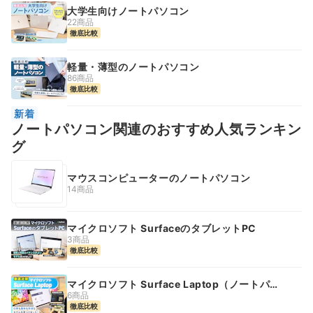
大学生向けノートパソコン
22商品
徹底比較
軽量・薄型のノートパソコン
86商品
徹底比較
新着
ノートパソコン関連のおすすめ人気ランキン
グ
マウスコンピューターのノートパソコン
14商品
マイクロソフト SurfaceのタブレットPC
3商品
徹底比較
マイクロソフト Surface Laptop（ノートパソ
コン）
6商品
徹底比較