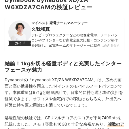
Dynabook dynabook XD/ZA
W6XDZA7CAMの検証レビュー
マイベスト 家電チームマネージャー
久我和真
テレビ・プロジェクターなどの映像家電や、ノートパソ
コンやプリンターなど家電全般の比較・コンテンツ制作
ガイド
を経験し、家電チームのマネージャーに就任。キャリブ
…続きを読む
レーションソフトを用いたテレビ・プロジェクターの画
質測定を設計したり、ノートパソコンのベンチマークテ
ストに取り組んだりしてきた。「ユーザーにとってベス
結論！1kgを切る軽量ボディと充実したインター
トな選択体験を提供する」ことを心がけて、コンテンツ
フェースが魅力
制作を行っている。
久我和真のプロフィール
Dynabookの「dynabook XD/ZA W6XDZA7CAM」は、広めの画
面と高い携帯性を両立した14インチのモバイルノートパソコンで
す。本体重量は971gと軽量設計で、日常的に持ち運ぶ際の負担を
軽減できます。オフィスや自宅内での移動はもちろん、外出先へ
頻繁に持ち運ぶ用途にも適しているでしょう。
処理性能の検証では、CPUマルチコアのスコアが平均7499ptsを
記録しました。メモリ容量も16GBと十分な余裕があり、
複数のア