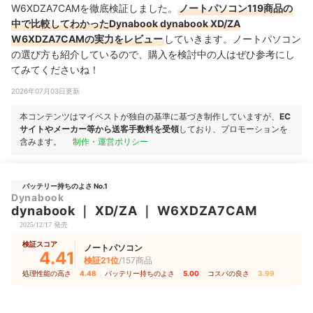
W6XDZA7CAMを徹底検証しました。
ノートパソコン119商品の
中で比較してわかったDynabook dynabook XD/ZA
W6XDZA7CAMの実力をレビュー
していきます。ノートパソコン
の選び方も紹介しているので、購入を検討中の人はぜひ参考にし
てみてくださいね！
2026年07月03日更新
本コンテンツはマイベストが独自の基準に基づき制作していますが、
EC
サイトやメーカー等から送客手数料を受領
しており、プロモーションを
含みます。
制作・運営ポリシー
バッテリー持ちのよさ No.1
Dynabook
dynabook
｜
XD/ZA
｜
W6XDZA7CAM
2025/12/17 発売
検証スコア
ノートパソコン
4.41
検証21位
/157商品
処理性能の高さ
4.48
｜
バッテリー持ちのよさ
5.00
｜
コスパの良さ
3.99