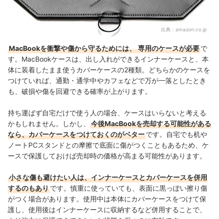
出典：
amazon.co.jp
MacBookを衝撃や傷から守るためには、
専用のケースが必要
で
す。MacBookケースは、出し入れができるインナーケースと、本
体に装着したまま使うカバーケースの2種類。どちらかのケースを
つけていれば、通勤・通学中やカフェなどで万が一落としたとき
も、破損や傷を回避できる確率が上がります。
持ち運ばず自宅だけで使う人の場合、ケースはいらないと考える
かもしれません。しかし、
今後MacBookを売却する可能性がある
なら、カバーケースをつけておくのがベター
です。自宅でも机や
ノートPCスタンドとの摩擦で底面に傷がつくこともあるため、ケ
ースで保護しておけば売却時の価格が高まる可能性があります。
小さな傷も避けたい人は、インナーケースとカバーケースを併用
するのもあり
です。慎重に使っていても、表面に黒っぽい擦り
傷
がつく場合があります。使用中は本体にカバーケースをつけて保
護し、使用後はインナーケースに収納するなど併用することで、