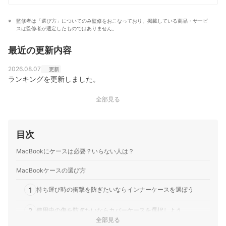
部構造や仕組みに詳しく、現在は家電製品アドバイザー
資格試験の講師も務める。
監修者は「選び方」についてのみ監修をおこなっており、掲載している商品・サービ
大岩俊之のプロフィール
スは監修者が選定したものではありません。
最近の更新内容
2026.08.07
更新
ランキングを更新しました。
全部見る
目次
MacBookにケースは必要？いらない人は？
MacBookケースの選び方
1
持ち運び時の衝撃を防ぎたいならインナーケースを選ぼう
2
使用中の傷を防ぎたいならカバーケースを選択しよう
全部見る