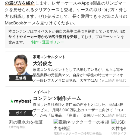
の選び方を紹介
します。レザーケースやApple製品のリンゴマー
クを見せられるクリアケースも登場。ケースの取りつけ方・外し
方も解説します。ぜひ参考にして、長く愛用できるお気に入りの
MacBookケースを見つけてください。
本コンテンツはマイベストが独自の基準に基づき制作していますが、
EC
サイトやメーカー等から送客手数料を受領
しており、プロモーションを
含みます。
制作・運営ポリシー
家電コンサルタント
大岩俊之
家電コンサルタントとして活動しているが、元々は電子
部品業界の元営業マン。自身が中学生の時にオーディオ
監修者
と一眼レフカメラに目覚め、大学ではAI（人工知能）を
…続きを読む
学びITエンジニアとして就職するが、人と会話すること
の方に魅力を感じ営業職へ。その後、電子部品メーカ
マイベスト
ー・半導体商社・パソコンメーカーなどで、家電メーカ
コンテンツ制作チーム
ー・家電量販店など向けの法人営業を経験。いずれの会
徹底した自社検証と専門家の声をもとにした、商品比較
社でも、前年比150％以上の営業数字を達成、営業職200
サービス。 月間3,000万以上のユーザーに向けて「コス
ガイド
人中１位の売上実績も持つ。その後、セミナー講師とし
メ」から「日用品」「家電」「金融サービス」まで、ベ
…続きを読む
て活動する傍ら、家電製品の裏事情を知る家電コンサル
ストな商品を選んでもらうために、毎日コンテンツを制
タントとして活動し、テレビ番組にも「家電の達人」と
作中。
剤の吸水力を検証
して毎年出演。家電メーカーに営業していたため、コネ
コンテンツ制作チームのプロフィール
電動ネッククーラーの冷却力を検証
USBタイプCケー
クタ・スイッチ・半導体などに精通しており、家電の内