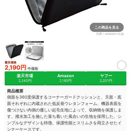
この商品を見る
出典：
amazon.co.jp
最安価格
2,190円
中価格
楽天市場
Amazon
ヤフー
2,240円
2,190円
2,201円
商品概要
側面を360度保護するコーナーガードクッションと、天面・底
面それぞれに内蔵された低反発ウレタンフォーム、機器表面を
傷つけない内側の優しい起毛生地によって、収納物を保護しま
す。撥水加工を施した落ち着いた風合いの生地を採用した、シ
ンプルなデザインも特徴。保護性能とスリムさを両立させたイ
ンナーケースです。