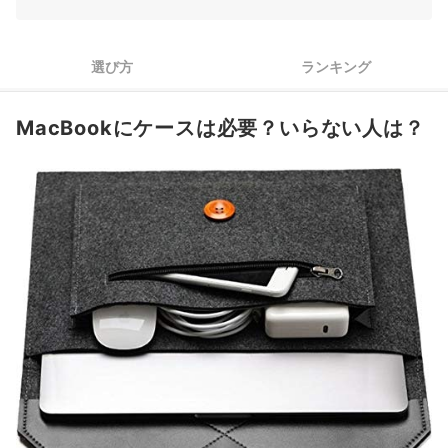
MacBookケース全63商品おすすめ人気ランキング
どれもほぼ同じ！カバーケースの取りつけ方と外し方は？
選び方
ランキング
MacBookのキーボードもカバーで保護しよう！
MacBookにケースは必要？いらない人は？
個性を出したいならステッカーを活用しよう！
MacBookケースの売れ筋ランキングもチェック！