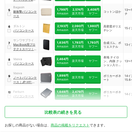
IBLW14NBK
Bagasin
1,799円
2,574円
3,409円
13〜
5
耐衝撃パソコンケ
コットンほか
Amazon
楽天市場
ヤフー
チ
ース
2,193円
2,090円
1,980円
ダルトン
高密度ポリエ
6
15イ
Amazon
楽天市場
ヤフー
チレン
パソコンケース
サンワサプライ
1,636円
1,793円
1,793円
合成ゴム、ポ
7
MacBook用プロ
13イ
Amazon
楽天市場
ヤフー
リエステル
テクトスーツ
｜
IN-MACPR13BK
表地 ナイロ
2,464円
Voova
8
楽天市場
ヤフー
ン、内側 クッ
13〜
Amazon
パソコンケース
ション入り天
鵞絨調生地
Voova
1,899円
ポリカーボネ
14
9
楽天市場
ヤフー
ノートパソコンケ
Amazon
ート
15.
ース
｜
‎JP-HY-
Laptop
Sleeve02-13.3GR
1,649円
2,479円
Ferkurn
ポリカーボネ
10
ヤフー
14イ
Amazon
楽天市場
ート
パソコンケース
比較表の続きを見る
お探しの商品がない場合は、
商品の掲載をリクエスト
できます。