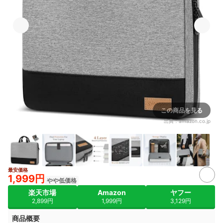
この商品を見る
出典：
amazon.co.jp
最安価格
1,999円
やや低価格
楽天市場
Amazon
ヤフー
2,899円
1,999円
3,129円
商品概要