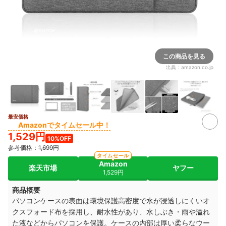
この商品を見る
出典：
amazon.co.jp
最安価格
2+
Amazonでタイムセール中！
1,529円
10%OFF
参考価格：
1,699円
タイムセール
Amazon
楽天市場
ヤフー
1,529円
商品概要
パソコンケースの表面は環境保護高密度で水が浸透しにくいオ
クスフォード布を採用し、耐水性があり、水しぶき・雨や溢れ
た液などからパソコンを保護。ケースの内部は厚い柔らなウー