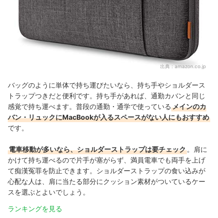
出典：
amazon.co.jp
バッグのように単体で持ち運びたいなら、持ち手やショルダース
トラップつきだと便利です。持ち手があれば、通勤カバンと同じ
感覚で持ち運べます。普段の通勤・通学で使っている
メインのカ
バン・リュックにMacBookが入るスペースがない人にもおすすめ
です。
電車移動が多いなら、ショルダーストラップは要チェック
。
肩に
かけて持ち運べるので片手が塞がらず、満員電車でも両手を上げ
て痴漢冤罪を防止できます。ショルダーストラップの食い込みが
心配な人は、肩に当たる部分にクッション素材がついているケー
スを選ぶとよいでしょう。
ランキングを見る