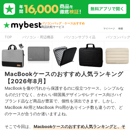
パソコンバッグ・ケースおすすめ
商品比較サービス
マイページ
検索
TOP
パソコン・周辺機器
パソコンサプライ品
パソコンバッ
MacBookケースのおすすめ人気ランキング
【2026年8月】
MacBookを傷や汚れから保護するのに役立つケース。シンプルな
ものだけでなく、かわいい韓国風デザインやレディース向けハイ
ブランド品など商品が豊富で、個性を演出できます。しかし、
MacBook Air用とMacBook Pro用がありインチ数も違うので、ど
のケースが合うのか迷いますよね。
そこで今回は、
Macbookケースのおすすめ人気ランキングと、そ