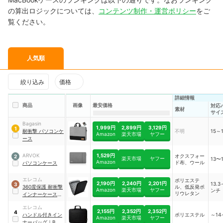
の算出ロジックについては、
コンテンツ制作・運営ポリシー
をご
覧ください。
人気順
絞り込み
価格
詳細情報
商品
画像
最安価格
対応
素材
サイ
Bagasin
1,999円
2,899円
3,129円
1
耐衝撃 パソコンケ
不明
15～
Amazon
楽天市場
ヤフー
ース
1,529円
ARVOK
オクスフォー
2
楽天市場
ヤフー
13〜
Amazon
ド布、ウール
パソコンケース
エレコム
ポリエステ
2,190円
2,240円
2,201円
13.3
3
360度保護 耐衝撃
ル、低反発ポ
Amazon
楽天市場
ヤフー
ンチ
リウレタン
インナーケース
｜
BM-IBSP14NBK
エレコム
2,155円
2,352円
2,352円
4
ハンドル付きイン
ポリエステル
～1
Amazon
楽天市場
ヤフー
ナーバッグ
｜
BM-