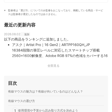
部構造や仕組みに詳しく、現在は家電製品アドバイザー
資格試験の講師も務める。
監修者は「選び方」についてのみ監修をおこなっており、掲載している商品・サービ
大岩俊之のプロフィール
スは監修者が選定したものではありません。
最近の更新内容
2026.08.02
追加
以下の商品をランキングに追加しました。
アスク｜Artist Pro｜16 Gen2｜ARTPP160QH_JP
16384段階の筆圧レベルに対応したスマートチップ搭載
2560x1600解像度、Adobe RGB 97%の色域をカバーする16
インチ液晶ワイヤレスショートカットリモート、折りたたみ
全部見る
式スタンド、ペンケースの同梱
目次
有線マウスの魅力は？有線が向いているのはどんな人？
有線マウスの選び方
1
使用環境や予算から読み取り方式を決めよう