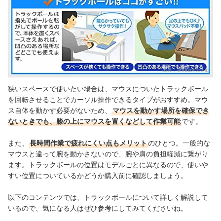
出典：
amazon.co.jp
狭いスペースで使いたい場合は、マウスについたトラックボール
を回転させることでカーソル操作できるタイプがおすすめ。マウ
ス自体を動かす必要がないため、
マウスを動かす場所を確保でき
ないときでも、膝の上にマウスを置くなどして作業可能
です。
また、
長時間作業で疲れにくい点もメリット
のひとつ。一般的な
マウスと違って腕を
動かさないので、腕や肩の負担軽減に繋がり
ます。
トラックボールの位置はモデルごとに異なるので、使いや
すい位置についているかどうか購入前に確認しましょう。
以下のコンテンツでは、トラックボールについて詳しく解説して
いるので、気になる人はぜひ参考にしてみてくださいね。