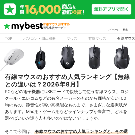
有線マウスおすすめ
商品比較サービス
マイページ
検索
有線マウス
TOP
パソコン・周辺機器
マウス
有線マウス
有線マウスのおすすめ人気ランキング【無線
との違いは？2026年8月】
PCなどの電子機器にUSBコードで接続して使う有線マウス。
ロジ
クール・エレコムなどの有名メーカーのものから
価格が安い100
均のもの、
静音性が高い高機能なもの
まで、さまざまな選択肢が
あります。
Mac用・ゲーム用などラインナップが豊富で、どれを
選べばいいか迷う人も多いのではないでしょうか。
そこで今回は、
有線マウスのおすすめ人気ランキングと、その選