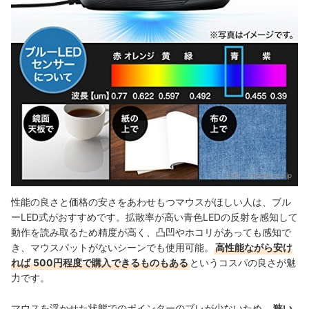
出典：
amazon.co.jp
性能の良さと価格の安さをあわせもつマウスがほしい人は、ブル
ーLED式がおすすめです。拡散率が高い青色LEDの反射を感知して
動作を読み取るため精度が高く、凸凹やホコリがあっても感知で
き、マウスパットがないシーンでも使用可能。
高性能ながら安け
れば
500円程度で購入できるものもある
というコスパの良さが魅
力です。
マウスを浮かせた状態でのポインターのブレが少ないため、
狭い