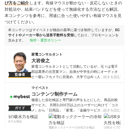
び方をご紹介
します。有線マウスが動かない・反応しないときの
対処法や、結束バンドなどを使って無線化する方法なども解説。
本コンテンツを参考に、用途に合った使いやすい有線マウスを見
つけてください。
本コンテンツはマイベストが独自の基準に基づき制作していますが、
EC
サイトやメーカー等から送客手数料を受領
しており、プロモーションを
含みます。
制作・運営ポリシー
家電コンサルタント
大岩俊之
家電コンサルタントとして活動しているが、元々は電子
部品業界の元営業マン。自身が中学生の時にオーディオ
監修者
と一眼レフカメラに目覚め、大学ではAI（人工知能）を
…続きを読む
学びITエンジニアとして就職するが、人と会話すること
の方に魅力を感じ営業職へ。その後、電子部品メーカ
マイベスト
ー・半導体商社・パソコンメーカーなどで、家電メーカ
コンテンツ制作チーム
ー・家電量販店など向けの法人営業を経験。いずれの会
徹底した自社検証と専門家の声をもとにした、商品比較
社でも、前年比150％以上の営業数字を達成、営業職200
サービス。 月間3,000万以上のユーザーに向けて「コス
ガイド
人中１位の売上実績も持つ。その後、セミナー講師とし
メ」から「日用品」「家電」「金融サービス」まで、ベ
…続きを読む
て活動する傍ら、家電製品の裏事情を知る家電コンサル
ストな商品を選んでもらうために、毎日コンテンツを制
タントとして活動し、テレビ番組にも「家電の達人」と
作中。
の吸水力を検証
して毎年出演。家電メーカーに営業していたため、コネ
コンテンツ制作チームのプロフィール
電動ネッククーラーの冷却力を検証
USBタイプCケーブ
クタ・スイッチ・半導体などに精通しており、家電の内