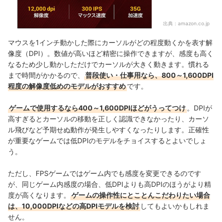
出典：
amazon.co.jp
マウスを1インチ動かした際にカーソルがどの程度動くかを表す解
像度（DPI）。数値が高いほど精密に操作できますが、感度も高く
なるため少し動かしただけでカーソルが大きく動きます。慣れる
まで時間がかかるので、
普段使い・仕事用なら、800～1,600DPI
程度の解像度低めのモデルがおすすめ
です。
ゲームで使用するなら400～1,600DPIほどがうってつけ
。DPIが
高すぎるとカーソルの移動を正しく認識できなかったり、カーソ
ル飛びなど予期せぬ動作が発生しやすくなったりします。正確性
が重要なゲームでは低DPIのモデルをチョイスするとよいでしょ
う。
ただし、FPSゲームではゲーム内でも感度を変更できるのです
が、同じゲーム内感度の場合、低DPIよりも高DPIのほうがより精
度が高くなります。
ゲームの操作性にとことんこだわりたい場合
は、10,000DPIなどの高DPIモデルを検討
してもよいかもしれま
せん。