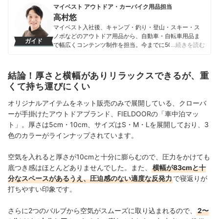
マイベスト アウトドア・カーバイク用品担当
高村悠
マイベスト入社後、キャンプ・釣り・登山・スキー・ス
ノボなどのアウトドア用品から、自動車・自転車用品ま
ガイド
で幅広くコンテンツ制作を担当。今までに500以上の商
…続きを読む
品を検証してきた実績を持つ。専門家への取材を重ねて
知識を深め、「わかりやすい情報で、一人ひとりにぴっ
たりの選択肢を提案すること」をモットーに、コンテン
結論！厚さと横幅がありリラックスできるが、重
ツ制作を行なっている。
くて持ち運びにくい
高村悠のプロフィール
オリジナルアイテムをネット販売のみで
展開している、クローバ
ーが手掛けたアウトドアブランド、FIELDOORの「車中泊マッ
ト」。厚さは5cm・10cm、サイズはS・M・Lを展開しており、3
色のカラーがラインナップされています。
空気を入れると厚さが10cmと十分に膨らむので、圧力をかけても
底つき感はほとんどありませんでした。また、
横幅が83cmと十
分なスペースがあるうえ、圧迫感のない適度な反発力
で寝返りが
打ちやすい印象です。
さらに2つのバルブから空気がスムーズに取り込まれるので、
2〜