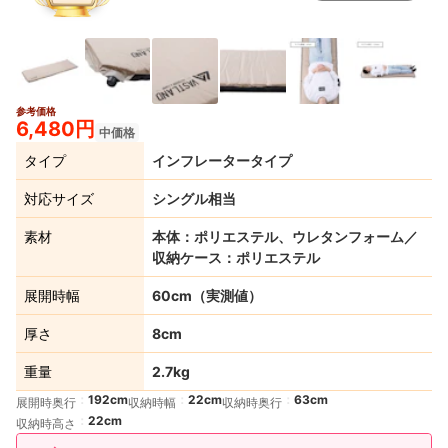
参考価格
2+
6,480円
中価格
タイプ
インフレータータイプ
対応サイズ
シングル相当
素材
本体：ポリエステル、ウレタンフォーム／
収納ケース：ポリエステル
展開時幅
60cm（実測値）
厚さ
8cm
重量
2.7kg
192cm
22cm
63cm
展開時奥行
収納時幅
収納時奥行
22cm
収納時高さ