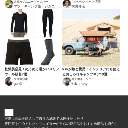
犬連れジムニーキャンパー
プ用品7選
さかいやスポーツ 営業
マツ［キャンプ飯｜ジムニー車
横田修宏
中泊｜犬］
乾燥肌必見！ぬくぬく暖かいメリノ
kskが娘と愛用！インテリアにも使え
ウール肌着7選
るおしゃれキャンプギア10選
先端愛好家
車上泊キャンパー
gon3
ksk_crony
実際に商品を購入して自社の施設で比較検証したり、
専門家を中心としたクリエイターが自らの愛用品やおすすめ商品を紹介し