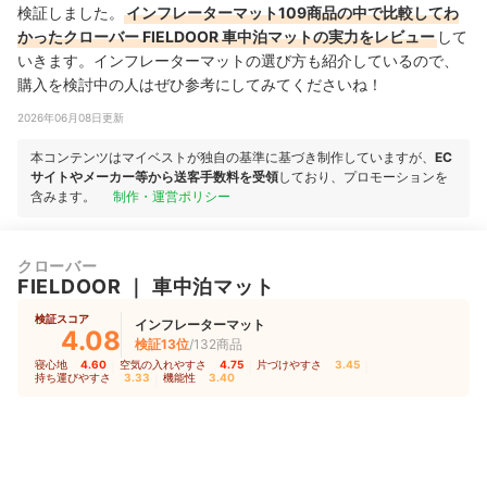
検証しました。
インフレーターマット109商品の中で比較してわ
かったクローバー FIELDOOR 車中泊マットの実力をレビュー
して
いきます。インフレーターマットの選び方も紹介しているので、
購入を検討中の人はぜひ参考にしてみてくださいね！
2026年06月08日更新
本コンテンツはマイベストが独自の基準に基づき制作していますが、
EC
サイトやメーカー等から送客手数料を受領
しており、プロモーションを
含みます。
制作・運営ポリシー
クローバー
FIELDOOR
｜
車中泊マット
検証スコア
インフレーターマット
4.08
検証13位
/132商品
寝心地
4.60
｜
空気の入れやすさ
4.75
｜
片づけやすさ
3.45
｜
持ち運びやすさ
3.33
｜
機能性
3.40