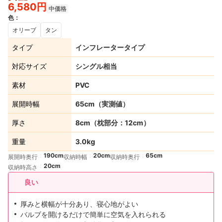
6,580円
中価格
色
：
オリーブ
タン
タイプ
インフレータータイプ
対応サイズ
シングル相当
素材
PVC
展開時幅
65cm（実測値）
厚さ
8cm（枕部分：12cm）
重量
3.0kg
190cm
20cm
65cm
展開時奥行
収納時幅
収納時奥行
20cm
収納時高さ
良い
厚みと横幅が十分あり、寝心地がよい
バルブを開けるだけで簡単に空気を入れられる