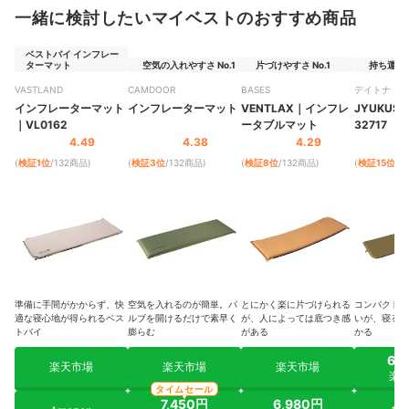
一緒に検討したいマイベストのおすすめ商品
ベストバイ インフレー
ターマット
空気の入れやすさ No.1
片づけやすさ No.1
持ち運びや
VASTLAND
CAMDOOR
BASES
デイトナ
インフレーターマット
インフレーターマット
VENTLAX
｜
インフレ
JYUKUSUI
｜
‎VL0162
ータブルマット
32717
4.49
4.38
4.29
(
検証1位
/132商品
)
(
検証3位
/132商品
)
(
検証8位
/132商品
)
(
検証15位
/1
準備に手間がかからず、快
空気を入れるのが簡単。バ
とにかく楽に片づけられる
コンパクトで
適な寝心地が得られるベス
ルブを開けるだけで素早く
が、人によっては底つき感
いが、寝るま
トバイ
膨らむ
がある
かる
6,
楽天市場
楽天市場
楽天市場
楽
タイムセール
7,450円
6,980円