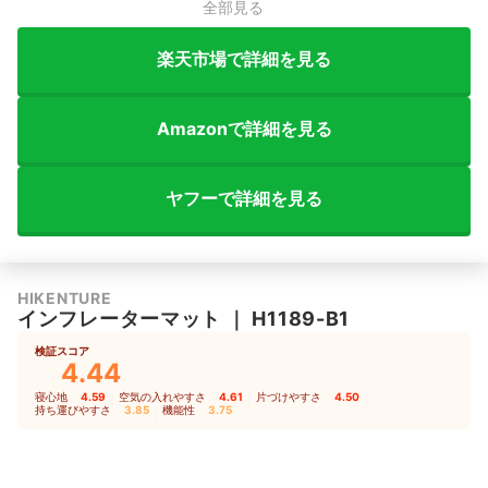
全部見る
楽天市場で詳細を見る
Amazonで詳細を見る
ヤフーで詳細を見る
HIKENTURE
インフレーターマット
｜
H1189-B1
検証スコア
4.44
寝心地
4.59
｜
空気の入れやすさ
4.61
｜
片づけやすさ
4.50
｜
持ち運びやすさ
3.85
｜
機能性
3.75