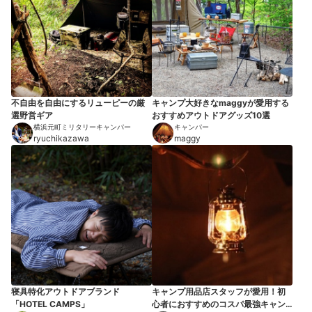
不自由を自由にするリューピーの厳
キャンプ大好きなmaggyが愛用する
選野営ギア
おすすめアウトドアグッズ10選
横浜元町ミリタリーキャンパー
キャンパー
ryuchikazawa
maggy
寝具特化アウトドアブランド
キャンプ用品店スタッフが愛用！初
「HOTEL CAMPS」
心者におすすめのコスパ最強キャン