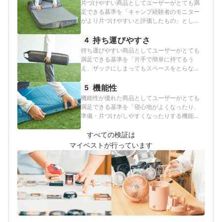
片づけやすい商品としてユーザーがとても満
足できる基準を「キャンプ経験者のモニター
がより片づけやすいと評価したもの」とし、
以下の方法で各商品の検証を行いました。
持ち運びやすさ
4
持ち運びやすい商品としてユーザーがとても
満足できる基準を「片手で簡単に持てるう
え、ザックにしまってもスペースをとらない
商品」とし、以下の方法で各商品の検証を行
いました。
機能性
5
機能性が優れた商品としてユーザーがとても
満足できる基準を「寝心地がよくなったり、
準備・片づけがしやすくなったりする機能が
あるうえ、長持ちしやすくなる工夫がある商
品」とし、以下の方法で各商品の検証を行い
すべての検証は
ました。
マイベストが行っています