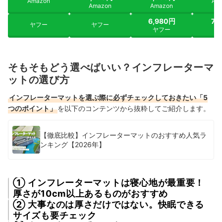
Amazon
Am
Amazon
Amazon
6,980円
7,
ヤフー
ヤフー
ヤフー
ヤ
そもそもどう選べばいい？インフレーターマ
ットの選び方
インフレーターマットを選ぶ際に必ずチェックしておきたい「5
つのポイント」
を以下のコンテンツから抜粋してご紹介します。
【徹底比較】インフレーターマットのおすすめ人気ラ
ンキング【2026年】
① インフレーターマットは寝心地が最重要！
厚さが10cm以上あるものがおすすめ
② 大事なのは厚さだけではない。快眠できる
サイズも要チェック