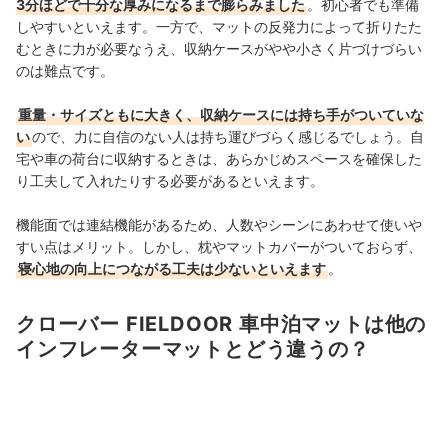
3分ほどで十分な厚みになるまで膨らみました
。初心者でも準備
しやすいといえます。一方で、マットの反発力によって折りたた
むときに力が必要なうえ、収納ケースがやや小さく片づけづらい
のは難点です。
重量・サイズともに大きく、収納ケースには持ち手がついていな
い
ので、力に自信のない人は持ち運びづらく感じるでしょう。自
宅や車の荷台に収納するときは、あらかじめスペースを確保した
り工夫して入れたりする必要があるといえます。
機能面では連結機能があるため、人数やシーンにあわせて使いや
すい点はメリット。しかし、枕やマットカバーがついておらず、
寝心地の向上につながる工夫は少ないといえます
。
クローバー FIELDOOR 車中泊マットは他の
インフレーターマットとどう違うの？