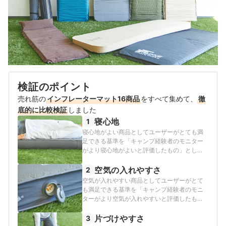
検証のポイント
売れ筋の
インフレーターマット16商品
をすべて集めて、
徹
底的に比較検証
しました
寝心地
1
寝心地がよい商品としてユーザーがとても満
足できる基準を「キャンプ経験者のモニター
がより寝心地がよいと評価したもの」とし、
以下の方法で各商品の検証を行いました。
空気の入れやすさ
2
空気が入れやすい商品としてユーザーがとて
も満足できる基準を「キャンプ経験者のモニ
ターがより空気が入れやすいと評価したも
の」とし、以下の方法で各商品の検証を行い
ました。
片づけやすさ
3