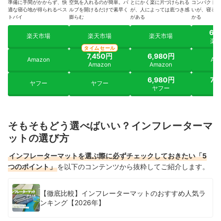
準備に手間がかからず、快
空気を入れるのが簡単。バ
とにかく楽に片づけられる
コンパクトで
適な寝心地が得られるベス
ルブを開けるだけで素早く
が、人によっては底つき感
いが、寝るま
トバイ
膨らむ
がある
かる
6,
楽天市場
楽天市場
楽天市場
楽
タイムセール
7,450円
6,980円
Amazon
Am
Amazon
Amazon
6,980円
7,
ヤフー
ヤフー
ヤフー
ヤ
そもそもどう選べばいい？インフレーターマ
ットの選び方
インフレーターマットを選ぶ際に必ずチェックしておきたい「5
つのポイント」
を以下のコンテンツから抜粋してご紹介します。
【徹底比較】インフレーターマットのおすすめ人気ラ
ンキング【2026年】