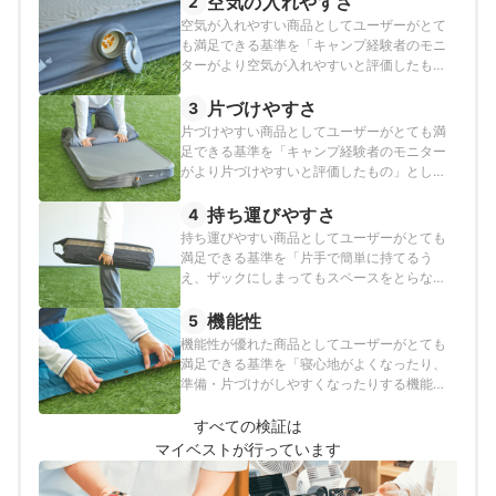
空気の入れやすさ
2
空気が入れやすい商品としてユーザーがとて
も満足できる基準を「キャンプ経験者のモニ
ターがより空気が入れやすいと評価したも
の」とし、以下の方法で各商品の検証を行い
ました。
片づけやすさ
3
片づけやすい商品としてユーザーがとても満
足できる基準を「キャンプ経験者のモニター
がより片づけやすいと評価したもの」とし、
以下の方法で各商品の検証を行いました。
持ち運びやすさ
4
持ち運びやすい商品としてユーザーがとても
満足できる基準を「片手で簡単に持てるう
え、ザックにしまってもスペースをとらない
商品」とし、以下の方法で各商品の検証を行
いました。
機能性
5
機能性が優れた商品としてユーザーがとても
満足できる基準を「寝心地がよくなったり、
準備・片づけがしやすくなったりする機能が
あるうえ、長持ちしやすくなる工夫がある商
品」とし、以下の方法で各商品の検証を行い
すべての検証は
ました。
マイベストが行っています