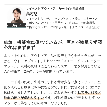
マイベスト アウトドア・カーバイク用品担当
高村悠
マイベスト入社後、キャンプ・釣り・登山・スキー・ス
ノボなどのアウトドア用品から、自動車・自転車用品ま
ガイド
で幅広くコンテンツ制作を担当。今までに500以上の商
…続きを読む
品を検証してきた実績を持つ。専門家への取材を重ねて
知識を深め、「わかりやすい情報で、一人ひとりにぴっ
たりの選択肢を提案すること」をモットーに、コンテン
結論！機能性に優れているが、厚さが物足りず寝
ツ制作を行なっている。
心地はまずまず
高村悠のプロフィール
ネットを中心に、アウトドア用品の販売を行うナチュラムが手掛
けるアウトドアブランド、Hilanderの「スエードインフレーター
マット」。素材の肌触りにこだわったスエード地を採用している
のが特徴で、2色のカラーが展開されています。
スエード地のため、生地のこすれる音が少ない点はメリット。空
気を入れると厚さは9cmになるので、仰向けに寝る分には底つき
感はありませんでした。しかし、沈み込みやすく
圧力をかけると
地面の硬さが伝わりやすい
うえ、横幅が狭いので寝返りを打つと
マットから落ちそうなのが気になりました。