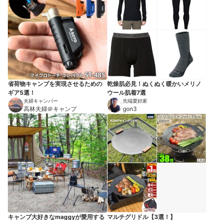
省荷物キャンプを実現させるための
乾燥肌必見！ぬくぬく暖かいメリノ
ギア5選！
ウール肌着7選
夫婦キャンパー
先端愛好家
高林夫婦＠キャンプ
gon3
キャンプ大好きなmaggyが愛用する
マルチグリドル【3選！】