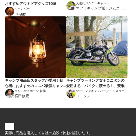
おすすめアウトドアグッズ10選
犬連れジムニーキャンパー
マツ［キャンプ飯｜ジムニー車
キャンパー
maggy
中泊｜犬］
キャンプ用品店スタッフが愛用！初
キャンプツーリング女子コニタンの
心者におすすめのコスパ最強キャン
愛用する「バイクに積める！」安眠
プ用品7選
さかいやスポーツ 営業
グッズ10選
ツーリングキャンパー／インスタグラ
横田修宏
マー
コニタン
実際に商品を購入して自社の施設で比較検証したり、