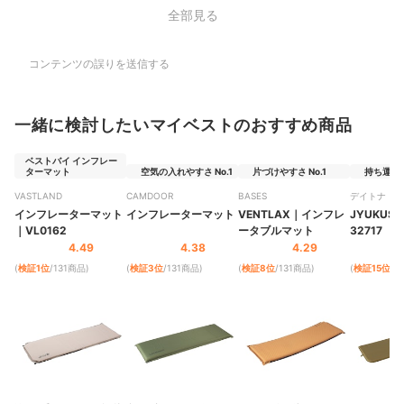
全部見る
コンテンツの誤りを送信する
一緒に検討したいマイベストのおすすめ商品
ベストバイ インフレー
ターマット
空気の入れやすさ No.1
片づけやすさ No.1
持ち運びや
VASTLAND
CAMDOOR
BASES
デイトナ
インフレーターマット
インフレーターマット
VENTLAX
｜
インフレ
JYUKUSUI
｜
‎VL0162
ータブルマット
32717
4.49
4.38
4.29
(
検証1位
/131商品
)
(
検証3位
/131商品
)
(
検証8位
/131商品
)
(
検証15位
/1