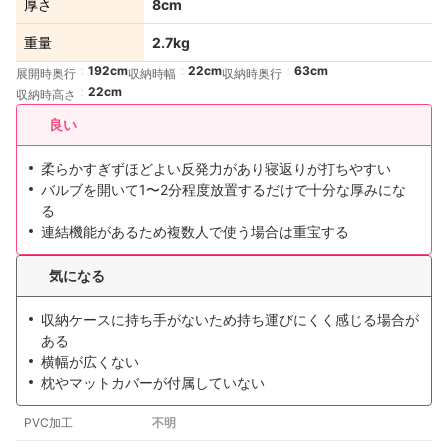
厚さ
8cm
重量
2.7kg
192cm
22cm
63cm
展開時奥行
収納時幅
収納時奥行
22cm
収納時高さ
良い
柔らかすぎずほどよい反発力があり寝返りが打ちやすい
バルブを開いて1〜2分程度放置するだけで十分な厚みにな
る
連結機能があるため複数人で使う場合は重宝する
気になる
収納ケースに持ち手がないため持ち運びにくく感じる場合が
ある
横幅が広くない
枕やマットカバーが付属していない
PVC加工
不明