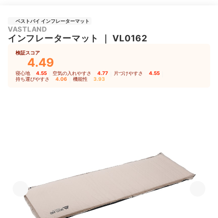
ベストバイ インフレーターマット
VASTLAND
インフレーターマット
｜
‎VL0162
検証スコア
4.49
寝心地
4.55
｜
空気の入れやすさ
4.77
｜
片づけやすさ
4.55
｜
持ち運びやすさ
4.06
｜
機能性
3.93