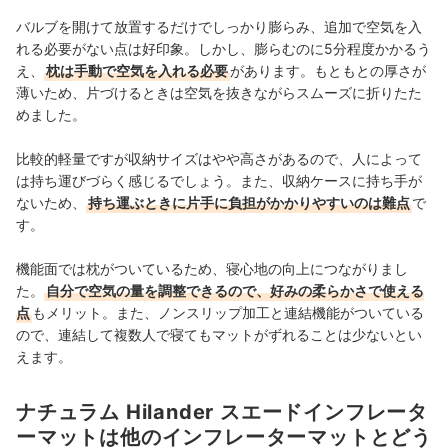
バルブを開けて放置するだけでしっかり膨らみ、追加で空気を入
れる必要がない点は好印象。しかし、膨らむのに5分程度かかるう
え、
枕は手動で空気を入れる必要
があります。もともとの厚さが
薄いため、片づけるときは空気を抜きながらスムーズに折りたた
めました。
比較的軽量ですが収納サイズはやや高さがあるので、人によって
は持ち運びづらく感じるでしょう。また、収納ケースに持ち手が
ないため、
持ち運ぶときに片手に負担がかかりやすいのは難点
で
す。
機能面では枕がついているため、寝心地の向上につながりまし
た。
自分で空気の量を調整できるので、好みの柔らかさで使える
点
もメリット。また、ノンスリップ加工と連結機能がついている
ので、連結して複数人で寝てもマットがずれることは少ないとい
えます。
ナチュラム Hilander スエードインフレータ
ーマットは他のインフレーターマットとどう