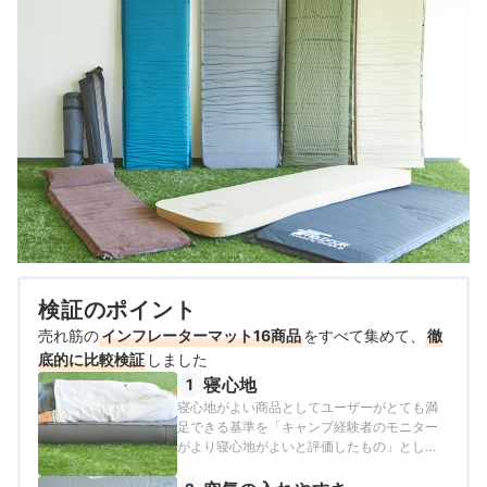
検証のポイント
売れ筋の
インフレーターマット16商品
をすべて集めて、
徹
底的に比較検証
しました
寝心地
1
寝心地がよい商品としてユーザーがとても満
足できる基準を「キャンプ経験者のモニター
がより寝心地がよいと評価したもの」とし、
以下の方法で各商品の検証を行いました。