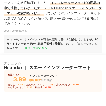
ーマットを徹底検証しました。
インフレーターマット109商品の
中で比較してわかったナチュラム Hilander スエードインフレータ
ーマットの実力をレビュー
していきます。インフレーターマット
の選び方も紹介しているので、購入を検討中の人はぜひ参考にし
てみてくださいね！
2026年06月08日更新
本コンテンツはマイベストが独自の基準に基づき制作していますが、
EC
サイトやメーカー等から送客手数料を受領
しており、プロモーションを
含みます。
制作・運営ポリシー
ナチュラム
Hilander
｜
スエードインフレーターマット
検証スコア
インフレーターマット
3.99
検証16位
/131商品
寝心地
3.79
｜
空気の入れやすさ
4.08
｜
片づけやすさ
4.46
｜
持ち運びやすさ
3.87
｜
機能性
4.65