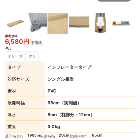
参考価格
2+
6,580円
中価格
色
：
オリーブ
タン
タイプ
インフレータータイプ
対応サイズ
シングル相当
素材
PVC
展開時幅
65cm（実測値）
厚さ
8cm（枕部分：12cm）
重量
3.0kg
190cm
20cm
65cm
展開時奥行
収納時幅
収納時奥行