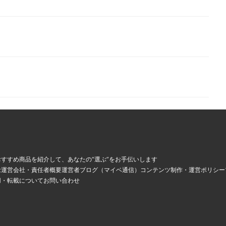
、
すすめ商品を紹介して、あなたの“選ぶ”をお手伝いします
念
運営会社・責任者概要
運営者ブログ（マイベ通信）
コンテンツ制作・運営ポリシー
用・転載について
お問い合わせ