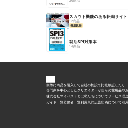
26商品
スカウト機能のある転職サイト
12商品
徹底比較
就活SPI対策本
14商品
実際に商品を購入して自社の施設で比較検証したり
専門家を中心としたクリエイターが自らの愛用品やお
株式会社マイベストとは
私たちについて
サービス理
ガイド一覧
監修者一覧
利用規約
広告出稿について
引