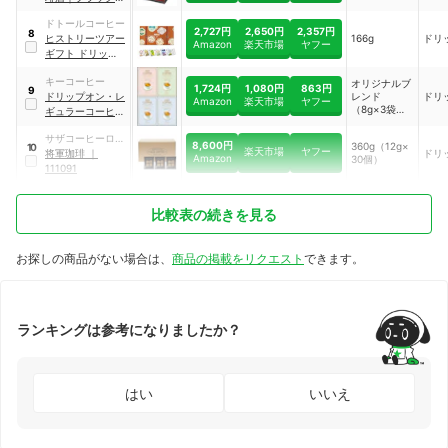
ンボックス 産地ブ
ドトールコーヒー
レンドアソート
2,727円
2,650円
2,357円
8
ヒストリーツアー
166g
ドリ
Amazon
楽天市場
ヤフー
ギフト ドリップパ
ック
キーコーヒー
オリジナルブ
1,724円
1,080円
863円
9
ドリップオン・レ
レンド
ドリ
Amazon
楽天市場
ヤフー
（8g×3袋）2
ギュラーコーヒー
箱・マイルド
ギフト
ブレンド・リ
サザコーヒーロー
8,600円
360g（12g×
10
ッチブレンド
楽天市場
ヤフー
スター
将軍珈琲
｜
ドリ
Amazon
30個）
各（8g×3
111091
袋）1箱
比較表の続きを見る
お探しの商品がない場合は、
商品の掲載をリクエスト
できます。
ランキングは参考になりましたか？
はい
いいえ