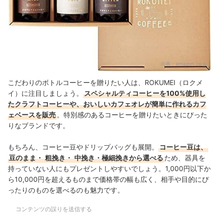
出典：
amazon.co.jp
こだわりのボトルコーヒーを贈りたい人は、ROKUMEI（ロクメ
イ）に注目しましょう。
スペシャルティコーヒーを100%使用し
たクラフトコーヒーや、おいしいカフェオレが簡単に作れるカフ
ェベースを販売
。特別感のあるコーヒーを贈りたいときにぴった
りなブランドです。
もちろん、コーヒー豆やドリップバッグも展開。
コーヒー豆は、
豆のまま・
粗挽き・
中挽き・極細挽きから選べる
ため、器具を
持っていない人にもプレゼントしやすいでしょう。1,000円以下か
ら10,000円を超えるものまで価格帯の幅も広く、相手や目的にぴ
ったりのものを選べるのも魅力です。
コンテンツの誤りを送信する