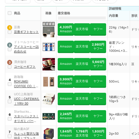
詳細情報
商品
画像
最安価格
内容量
形状
4,320円
豆善
224g（14g×1
1
楽天市場
ヤフー
ドリ
Amazon
6）
豆善ギフトセット
ドトールコーヒー
厳選ブレン
2,980円
2
Amazon
楽天市場
アイスコーヒー詰
ド：
リキ
ヤフー
1000mL×3本
め合わせ
／芳醇ブレン
ド1000mL×2
5,665円
澤井珈琲
3
本
Amazon
楽天市場
1種300g入り
豆
ヤフー
コーヒーギフト
路珈珈
3,999円
4
楽天市場
ヤフー
ROKUMEI
500ｍL
リキ
Amazon
COFFEE CO.
｜
カ
フェベース ブラッ
UCC上島珈琲
ク 無糖
1銘柄につき
5
Amazon
楽天市場
ヤフー
UCC
｜
CAFEMAIL
ドリ
10g×5
｜
YRV-30
Starbucks
2,245円
9g×4袋が3種
6
楽天市場
ヤフー
Coffee
スターバックス
｜
ドリ
Amazon
入り
オリガミ パーソナ
ルドリップ ギフト
味の素AGF
セット
1,845円
1,798円
1,800円
7
ちょっと贅沢な珈
2g×50
イン
Amazon
楽天市場
ヤフー
琲店
｜
ブラックイ