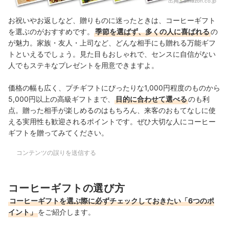
出典：
amazon.co.jp
お祝いやお返しなど、贈りものに迷ったときは、コーヒーギフト
を選ぶのがおすすめです。
季節を選ばず、多くの人に喜ばれる
の
が魅力。家族・友人・上司など、どんな相手にも贈れる万能ギフ
トといえるでしょう。見た目もおしゃれで、センスに自信がない
人でもステキなプレゼントを用意できますよ。
価格の幅も広く、
プチギフトにぴったりな1,000円程度のものから
5,000円以上の高級ギフトまで、
目的に合わせて選べる
のも利
点。贈った相手が楽しめるのはもちろん、来客のおもてなしに使
える実用性も歓迎されるポイントです。ぜひ大切な人にコーヒー
ギフトを贈ってみてください。
コンテンツの誤りを送信する
コーヒーギフトの選び方
コーヒーギフトを選ぶ際に必ずチェックしておきたい「6つのポ
イント」
をご紹介します。