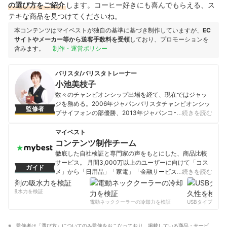
の選び方をご紹介
します。コーヒー好きにも喜んでもらえる、ス
テキな商品を見つけてくださいね。
本コンテンツはマイベストが独自の基準に基づき制作していますが、
EC
サイトやメーカー等から送客手数料を受領
しており、プロモーションを
含みます。
制作・運営ポリシー
バリスタ/バリスタトレーナー
小池美枝子
数々のチャンピオンシップ出場を経て、現在ではジャッ
ジを務める。2006年ジャパンバリスタチャンピオンシッ
監修者
プサイフォンの部優勝、2013年ジャパンコーヒーイング
…続きを読む
ッドスピリッツチャンピオンシップ準優勝。 主宰するコ
ーヒー教室・コーヒーアカデミー ドンマイスターでの指
マイベスト
導のほか、書籍監修・飲料プロデュースなどもこなす。
コンテンツ制作チーム
小池美枝子のプロフィール
徹底した自社検証と専門家の声をもとにした、商品比較
サービス。 月間3,000万以上のユーザーに向けて「コス
ガイド
メ」から「日用品」「家電」「金融サービス」まで、ベ
…続きを読む
ストな商品を選んでもらうために、毎日コンテンツを制
作中。
剤の吸水力を検証
コンテンツ制作チームのプロフィール
電動ネッククーラーの冷却力を検証
USBタイプCケー
監修者は「選び方」についてのみ監修をおこなっており、掲載している商品・サービ