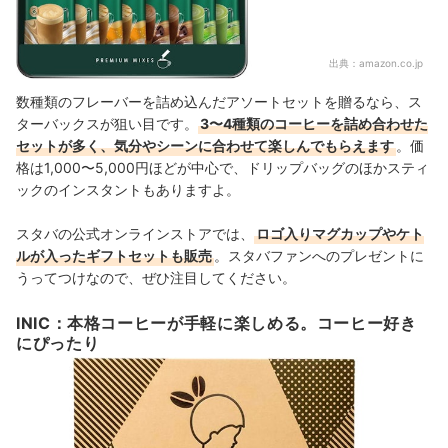
出典：
amazon.co.jp
数種類のフレーバーを詰め込んだアソートセットを贈るなら、ス
ターバックスが狙い目です。
3〜4種類のコーヒーを詰め合わせた
セットが多く、気分やシーンに合わせて楽しんでもらえます
。価
格は1,000〜5,000円ほどが中心で、ドリップバッグのほかスティ
ックのインスタントもありますよ。
スタバの公式オンラインストアでは、
ロゴ入りマグカップやケト
ルが入ったギフトセットも販売
。スタバファンへのプレゼントに
うってつけなので、ぜひ注目してください。
INIC：本格コーヒーが手軽に楽しめる。コーヒー好き
にぴったり