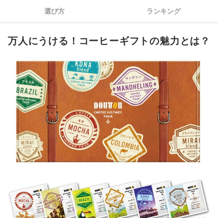
4
贈る目的にふさわしい、適切な価格帯の商品をセレクトしよう
選び方
ランキング
5
パッケージ・セット内容にも注目しよう
万人にうける！コーヒーギフトの魅力とは？
6
コーヒー好き憧れの人気ブランドも押さえよう
コーヒーギフト全45商品おすすめ人気ランキング
プレゼントには、コーヒーメーカーもおすすめ！
コーヒーギフトの売れ筋ランキングもチェック！