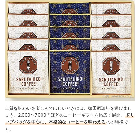
出典：
amazon.co.jp
上質な味わいを楽しんでほしいときには、猿田彦珈琲を選びまし
ょう。2,000〜7,000円ほどのコーヒーギフトを幅広く展開。
ドリ
ップバッグを中心に、本格的なコーヒーを味わえる
のが特徴で
す。