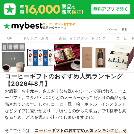
コーヒーギフトおすすめ
商品比較サービス
マイページ
検索
TOP
ドリンク・お酒
茶葉・インスタントドリンク
コーヒー
コーヒーギフトのおすすめ人気ランキング
【2026年8月】
お歳暮・お中元や、さまざまなお祝いのシーンで喜ばれるコーヒ
ーギフト。スタバ
・UCC
などのメーカーからこだわりの商品が販
売されています。
しかしコーヒー豆・粉・ボトル・インスタント
などタイプに違いがあり、手頃なものから高級品まで価格帯も
異
なるため、どれを選ぶか迷ってしまいますよね。
そこで今回は、
コーヒーギフトのおすすめ人気ランキングと、そ