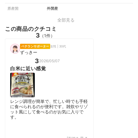
原産国
外国産
全部見る
この商品のクチコミ
3
（1件）
ベテランサポーター
女性 | 30代
ずっきー
3
2026/05/07
白米に近い感覚
レンジ調理が簡単で、忙しい時でも手軽
に食べられるのが便利です。雑炊やリゾ
ット風にして食べるのがお気に入りで
す。