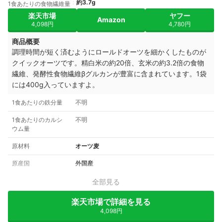
約3.7g
1食あたりの食物繊維量
楽天市場
ヤフー
Amazon
4,098円
4,780円
商品概要
調理時間が短く済むようにロールドオーツを細かくしたものが
クイックオーツです。精白米の約20倍、玄米の約3.2倍の食物
繊維、発酵性食物繊維βグルカンが豊富に含まれています。1袋
には400g入っていますよ。
1食あたりの鉄分量
不明
1食あたりのカルシ
不明
ウム量
原材料
オーツ麦
原産国
外国産
全部見る
楽天市場で詳細を見る
4,098円