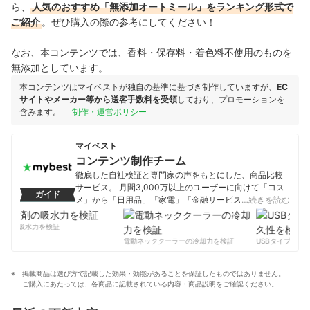
ら、
人気のおすすめ「無添加オートミール」をランキング形式で
ご紹介
。ぜひ購入の際の参考にしてください！
なお、本コンテンツでは、香料・保存料・着色料不使用のものを
無添加としています。
本コンテンツはマイベストが独自の基準に基づき制作していますが、
EC
サイトやメーカー等から送客手数料を受領
しており、プロモーションを
含みます。
制作・運営ポリシー
マイベスト
コンテンツ制作チーム
徹底した自社検証と専門家の声をもとにした、商品比較
サービス。 月間3,000万以上のユーザーに向けて「コス
ガイド
メ」から「日用品」「家電」「金融サービス」まで、ベ
…続きを読む
ストな商品を選んでもらうために、毎日コンテンツを制
作中。
剤の吸水力を検証
コンテンツ制作チームのプロフィール
電動ネッククーラーの冷却力を検証
USBタイプCケー
掲載商品は選び方で記載した効果・効能があることを保証したものではありません。
ご購入にあたっては、各商品に記載されている内容・商品説明をご確認ください。