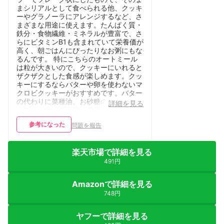
まシリアルとして食べられる他、クッキ
ーやグラノーラにアレンジするなど、さ
まざまな用途に使えます。たんぱく質・
鉄分・食物繊維・ミネラルが豊富で、さ
らにビタミンB1も含まれていて栄養価が
高く、朝ごはんにぴったりなお粥にもな
るんです。 特にこちらのオートミール
は粒が大きいので、クッキーにいれると
ザクザクとした食感が楽しめます。クッ
キーにするならバターや卵を使わないマ
クロビクッキーがおすすめです。バター
の代わりに菜種油、お砂糖の代わりにメ
詳細を見る
ープルシロップを使って体に優しいおや
つにしてみましょう。 お粥は和風に味
参考になった
問題を報告
つけしてもいいですが、私は子供の離乳
食でバナナミルクがゆにしてあげていま
した。離乳食や介護食として利用すると
楽天市場で詳細を見る
きは、よく煮て柔らかくしてください
ね。 現在も娘には、バナナミルクがゆ
491円
をデザート代わりに毎日の朝食で食べさ
せています。バナナとミルクの甘みだけ
Amazonで詳細を見る
ですが、とても気に入って食べていま
748円
す。子供もおいしく栄養がとれるので、
ぜひ食卓に取り入れてみてくださいね。
ヤフーで詳細を見る