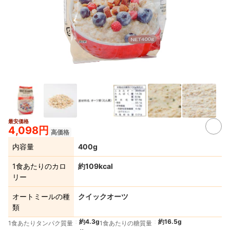
最安価格
4,098円
高価格
内容量
400g
1食あたりのカロ
約109kcal
リー
オートミールの種
クイックオーツ
類
約4.3g
約16.5g
1食あたりタンパク質量
1食あたりの糖質量