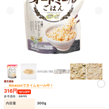
最安価格
Amazonでタイムセール中！
316円
18%OFF
参考価格：
387円
内容量
300g