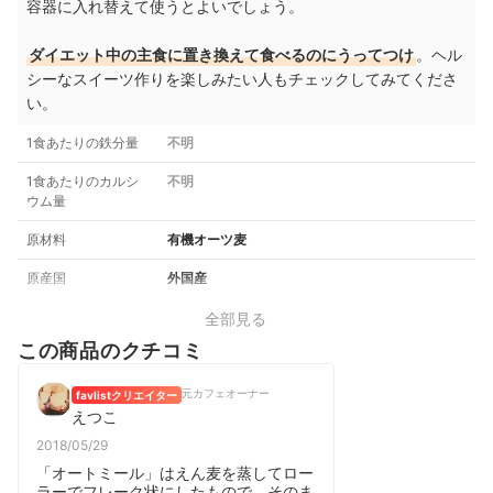
容器に入れ替えて使うとよいでしょう。
ダイエット中の主食に置き換えて食べるのにうってつけ
。ヘル
シーなスイーツ作りを楽しみたい人もチェックしてみてくださ
い。
1食あたりの鉄分量
不明
1食あたりのカルシ
不明
ウム量
原材料
有機オーツ麦
原産国
外国産
全部見る
この商品のクチコミ
元カフェオーナー
favlistクリエイター
えつこ
2018/05/29
「オートミール」はえん麦を蒸してロー
ラーでフレーク状にしたもので、そのま