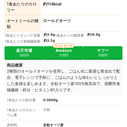
1食あたりのカロ
約114kcal
リー
オートミールの種
ロールドオーツ
類
約3.8g
約16.8g
1食あたりタンパク質量
1食あたりの糖質量
約3.2g
1食あたりの食物繊維量
タイムセール
楽天市場
Amazon
ヤフー
383円
316円
366円
商品概要
2種類のオールドオーツを使用し、ごはん化に最適な黄金比で配
合。電子レンジで手軽に、ごはんのような味わいとしっかりと
した食感を楽しめます。全粒オーツ麦100%無添加で、発酵性食
物繊維・鉄分・ビタミンB1入りです。
1食あたりの鉄分量
0.0009g
1食あたりのカルシ
不明
ウム量
原材料
全粒オーツ麦