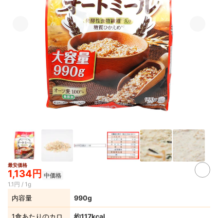
最安価格
1,134円
中価格
1.1円 / 1g
内容量
990g
1食あたりのカロ
約117kcal