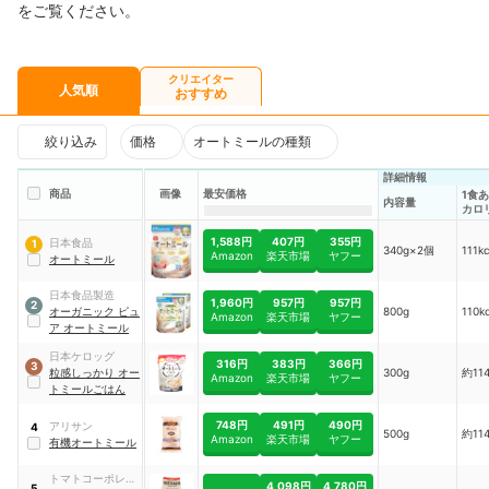
をご覧ください。
クリエイター
人気順
おすすめ
絞り込み
価格
オートミールの種類
詳細情報
商品
画像
最安価格
1食
内容量
カロ
1,588円
407円
355円
日本食品
1
340g×2個
111kc
Amazon
楽天市場
ヤフー
オートミール
日本食品製造
1,960円
957円
957円
2
オーガニック ピュ
800g
110kc
Amazon
楽天市場
ヤフー
ア オートミール
日本ケロッグ
316円
383円
366円
3
粒感しっかり オー
300g
約114
Amazon
楽天市場
ヤフー
トミールごはん
748円
491円
490円
アリサン
4
500g
約114
Amazon
楽天市場
ヤフー
有機オートミール
トマトコーポレー
4,098円
4,780円
5