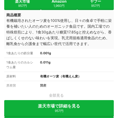
楽天市場
Amazon
ヤフー
957円
1,960円
957円
商品概要
有機栽培されたオーツ麦を100%使用し、日々の食卓で手軽に栄
養を補いたい人のためのオーガニック食品です。国内工場での
特殊焙煎により、1食30gあたり糖質17.85gと控えめながら、香
ばしくくせのない味わいを実現。乳児用規格適用食品のため、
離乳食から介護食まで幅広い世代で活用できます。
1食あたりの鉄分量
0.001g
1食あたりのカルシ
0.011g
ウム量
原材料
有機オーツ麦（有機えん麦）
原産国
国産
全部見る
楽天市場で詳細を見る
957円