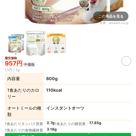
この商品を見る
出典：
amazon.co.jp
最安価格
957円
中価格
1.1円 / 1g
内容量
800g
1食あたりのカロ
110kcal
リー
オートミールの種
インスタントオーツ
類
2.7g
17.85g
1食あたりタンパク質量
1食あたりの糖質量
3.18g
1食あたりの食物繊維量