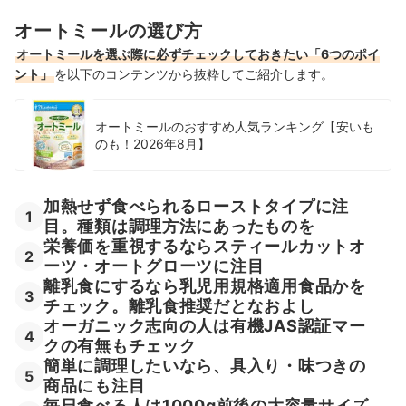
オートミールの選び方
6
毎日食べる人は1000g前後の大容量サイズをチェック
オートミールを選ぶ際に必ずチェックしておきたい「6つのポイ
無添加オートミール全22商品おすすめ人気ランキング
ント」
を以下のコンテンツから抜粋してご紹介します。
無添加オートミールの売れ筋ランキングもチェック！
オートミールのおすすめ人気ランキング【安いも
のも！2026年8月】
加熱せず食べられるローストタイプに注
1
目。種類は調理方法にあったものを
栄養価を重視するならスティールカットオ
2
ーツ・オートグローツに注目
離乳食にするなら乳児用規格適用食品かを
3
チェック。離乳食推奨だとなおよし
オーガニック志向の人は有機JAS認証マー
4
クの有無もチェック
簡単に調理したいなら、具入り・味つきの
5
商品にも注目
毎日食べる人は1000g前後の大容量サイズ