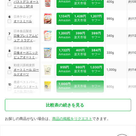
Amazon
ション
パストデコ オート
400g
約109
楽天市場
ヤフー
ミール
｜
SP-6
1,134円
1,428円
1,207円
日本ケロッグ
6
990g
約117
Amazon
楽天市場
ヤフー
オートミール
日本食品製造
1,200円
399円
399円
7
日食プレミアムピ
340g
約112
Amazon
楽天市場
ヤフー
ュア トラディショ
ナルオートミール
日本食品製造
1,722円
401円
384円
8
日食オーガニック
330g
約110
Amazon
楽天市場
ヤフー
ピュアオートミー
ル
勅使川原精麦所
955円
980円
1,030円
9
オートミール ロー
1,000g
約114
Amazon
楽天市場
ヤフー
ルドオーツ
農産ベストパート
1,000円
10
楽天市場
ヤフー
ナー
こめたつ
｜
オート
800g
約105
Amazon
ミール ロールドオ
ーツ
比較表の続きを見る
お探しの商品がない場合は、
商品の掲載をリクエスト
できます。