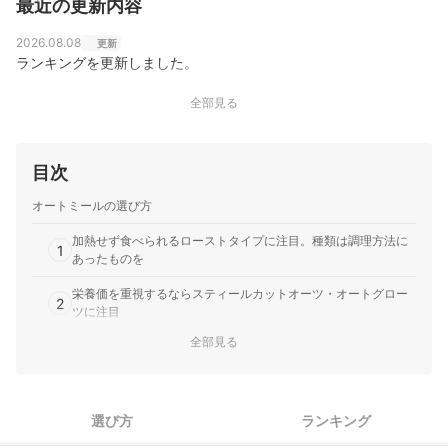
最近の更新内容
2026.08.08
更新
ランキングを更新しました。
全部見る
目次
オートミールの選び方
加熱せず食べられるローストタイプに注目。種類は調理方法に
1
あったものを
栄養価を重視するならスティールカットオーツ・オートグロー
2
ツに注目
全部見る
離乳食にするなら乳児用規格適用食品かをチェック。離乳食推
3
奨だとなおよし
4
オーガニック志向の人は有機JAS認証マークの有無もチェック
選び方
ランキング
5
簡単に調理したいなら、具入り・味つきの商品にも注目