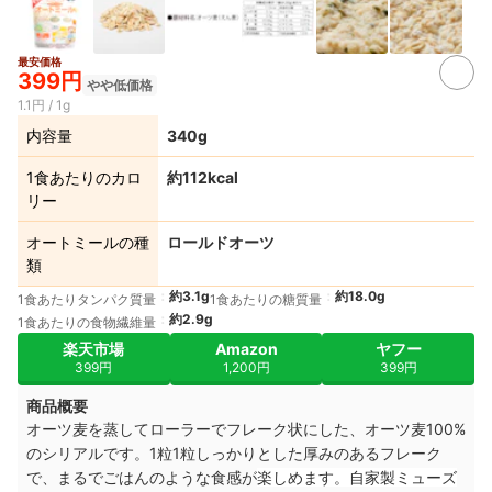
最安価格
399円
やや低価格
1.1円 / 1g
内容量
340g
1食あたりのカロ
約112kcal
リー
オートミールの種
ロールドオーツ
類
約3.1g
約18.0g
1食あたりタンパク質量
1食あたりの糖質量
約2.9g
1食あたりの食物繊維量
楽天市場
Amazon
ヤフー
399円
1,200円
399円
商品概要
オーツ麦を蒸してローラーでフレーク状にした、オーツ麦100%
のシリアルです。1粒1粒しっかりとした厚みのあるフレーク
で、まるでごはんのような食感が
楽しめます。自家製ミューズ