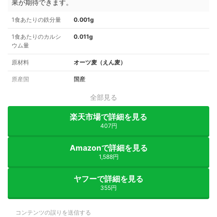
果が期待できます。
1食あたりの鉄分量
0.001g
1食あたりのカルシ
0.011g
ウム量
原材料
オーツ麦（えん麦）
原産国
国産
全部見る
楽天市場で詳細を見る
407円
Amazonで詳細を見る
1,588円
ヤフーで詳細を見る
355円
コンテンツの誤りを送信する