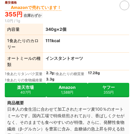
最安価格
Amazonで売れています！
355円
在庫わずか
1.0円 / 1g
内容量
340g×2個
1食あたりのカロ
111kcal
リー
オートミールの種
インスタントオーツ
類
2.7g
17.28g
1食あたりタンパク質量
1食あたりの糖質量
3.3g
1食あたりの食物繊維量
楽天市場
Amazon
ヤフー
407円
1,588円
355円
商品概要
日本人の食生活に合わせて加工されたオーツ麦100％のオート
ミールです。国内工場で特殊焙煎されており、香ばしくクセが
なく、そのままでも食べやすいのが特徴。さらに、発酵性食物
繊維（β-グルカン）を豊富に含み、血糖値の急上昇を抑える効