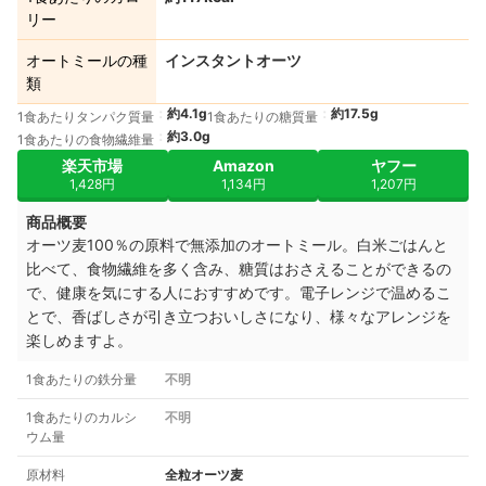
リー
オートミールの種
インスタントオーツ
類
約4.1g
約17.5g
1食あたりタンパク質量
1食あたりの糖質量
約3.0g
1食あたりの食物繊維量
楽天市場
Amazon
ヤフー
1,428円
1,134円
1,207円
商品概要
オーツ麦100％の原料で無添加のオートミール。白米ごはんと
比べて、食物繊維を多く含み、糖質はおさえることができるの
で、健康を気にする人におすすめです。電子レンジで温めるこ
とで、香ばしさが引き立つおいしさになり、様々なアレンジを
楽しめますよ。
1食あたりの鉄分量
不明
1食あたりのカルシ
不明
ウム量
原材料
全粒オーツ麦