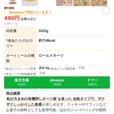
最安価格
Amazonで売れています！
490円
在庫わずか
0.9円 / 1g
内容量
500g
1食あたりのカロ
約114kcal
リー
オートミールの種
ロールドオーツ
類
約4.0g
不明
1食あたりタンパク質量
1食あたりの糖質量
不明
1食あたりの食物繊維量
楽天市場
Amazon
ヤフー
491円
748円
490円
商品概要
粒が大きめの有機押しオーツ麦
を使った
全粒タイプで、ザク
ザクしっかりした食感
が楽しめます。クッキーやマフィンなど
お菓子の材料としても使用可能。ほかのジッパーバッグや密閉