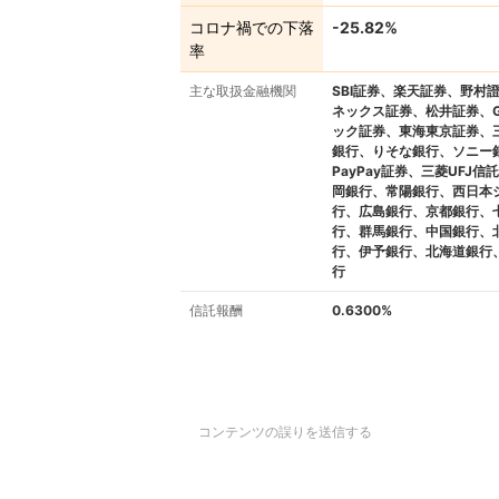
コロナ禍での下落
-25.82%
率
主な取扱金融機関
SBI証券、楽天証券、野村
ネックス証券、松井証券、
ック証券、東海東京証券、三
銀行、りそな銀行、ソニー
PayPay証券、三菱UFJ信
岡銀行、常陽銀行、西日本
行、広島銀行、京都銀行、
行、群馬銀行、中国銀行、
行、伊予銀行、北海道銀行
行
信託報酬
0.6300%
コンテンツの誤りを送信する