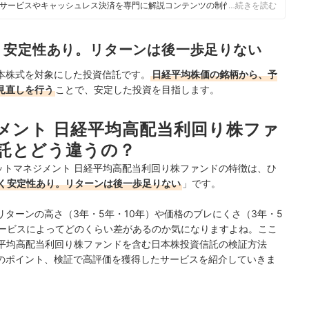
サービスやキャッシュレス決済を専門に解説コンテンツの制作を統括す
…続きを読む
スで借入や投資への疑問や基礎知識に関する連載も担当している。
く安定性あり。リターンは後一歩足りない
本株式を対象にした投資信託です。
日経平均株価の銘柄から、予
見直しを行う
ことで、安定した投資を目指します。
メント 日経平均高配当利回り株ファ
託とどう違うの？
ットマネジメント 日経平均高配当利回り株ファンドの特徴は、ひ
く安定性あり。リターンは後一歩足りない
」です。
ターンの高さ（3年・5年・10年）や価格のブレにくさ（3年・5
サービスによってどのくらい差があるのか気になりますよね。ここ
経平均高配当利回り株ファンドを含む日本株投資信託の検証方法
のポイント、検証で高評価を獲得したサービスを紹介していきま