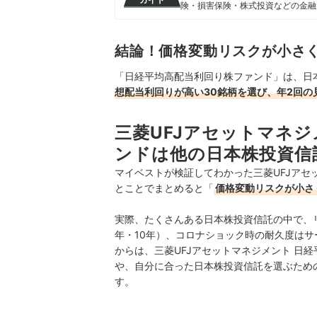
険・損害保険・株式投資などの金融
る。 また、Yahoo!ファイナン
大島凱斗のプロフィール
結論！価格変動リスクが小さ
「日経平均高配当利回り株ファンド」は、日
想配当利回りが高い30銘柄を選び、年2回の
三菱UFJアセットマネジ
ンドは他の日本株投資信
マイベストが検証してわかった三菱UFJアセ
とことでまとめると「
価格変動リスクが小さ
実際、たくさんある日本株投資信託の中で、リ
年・10年）、コロナショック時の耐久度は
からは、三菱UFJアセットマネジメント 日
や、自分に合った日本株投資信託を選ぶため
す。