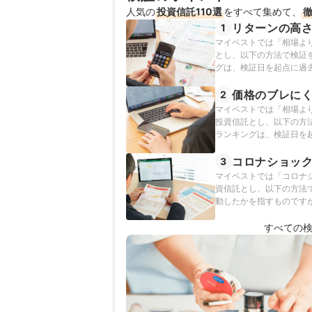
人気の
投資信託110選
をすべて集めて、
リターンの高さ
1
マイベストでは「相場よ
とし、以下の方法で検証
グは、検証日を起点に過去
の情報をもとに検証を行
価格のブレにく
2
マイベストでは「相場よ
投資信託とし、以下の方
ランキングは、検証日を起
19日時点の情報をもとに
コロナショッ
3
マイベストでは「コロナ
資信託とし、以下の方法
動したかを指すものです
そこで、十数年に一度起
率をリスクとして集計・評
すべての