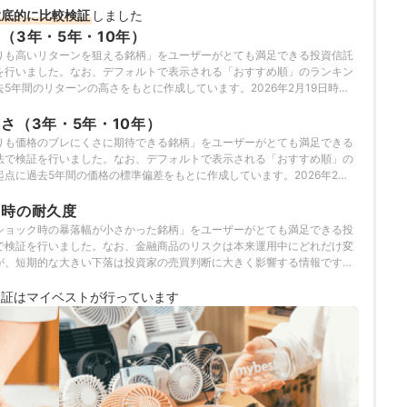
徹底的に比較検証
しました
（3年・5年・10年）
りも高いリターンを狙える銘柄」をユーザーがとても満足できる投資信託
を行いました。なお、デフォルトで表示される「おすすめ順」のランキン
5年間のリターンの高さをもとに作成しています。2026年2月19日時点
っています。
さ（3年・5年・10年）
りも価格のブレにくさに期待できる銘柄」をユーザーがとても満足できる
法で検証を行いました。なお、デフォルトで表示される「おすすめ順」の
点に過去5年間の価格の標準偏差をもとに作成しています。2026年2月
検証を行っています。
ク時の耐久度
ショック時の暴落幅が小さかった銘柄」をユーザーがとても満足できる投
で検証を行いました。なお、金融商品のリスクは本来運用中にどれだけ変
が、短期的な大きい下落は投資家の売買判断に大きく影響する情報です。
きるかどうかの暴落であるコロナショックの期間を対象に、暴落時の下落
価しました。2026年2月19日時点の情報をもとに検証を行っています。
検証は
マイベストが行っています