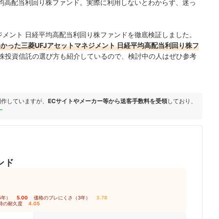
平均高配当利回り株ファンド。実際に利用しないとわからず、迷っ
ジメント 日経平均高配当利回り株ファンドを徹底検証しました。
かった三菱UFJアセットマネジメント 日経平均高配当利回り株フ
株投資信託の選び方も紹介しているので、検討中の人はぜひ参考
制作していますが、
ECサイトやメーカー等から送客手数料を受領
しており、
ー
ンド
5年）
5.00
｜
価格のブレにくさ（3年）
3.78
｜
時の耐久度
4.05