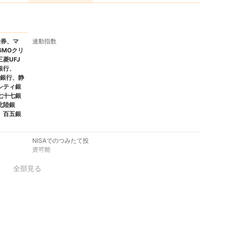
證券、マ
連動指数
GMOクリ
菱UFJ
銀行、
託銀行、静
シティ銀
七十七銀
北陸銀
、百五銀
NISAでのつみたて投
資可能
全部見る