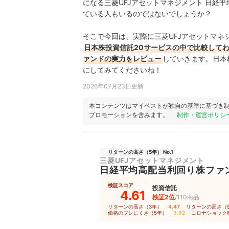
になる三菱UFJアセットマネジメント 日経
ている人もいるのではないでしょうか？
そこで今回は、実際に三菱UFJアセットマネ
日本株投資信託20サービスの中で比較してわ
ァンドの実力をレビュー
していきます。日本
にしてみてくださいね！
2026年07月23日更新
本コンテンツはマイベストが独自の基準に基づき
プロモーションを含みます。
制作・運営ポリシ
リターンの高さ（5年） No.1
三菱UFJアセットマネジメント
日経平均高配当利回り株ファ
検証スコア
投資信託
4.61
検証2位
/110商品
リターンの高さ（3年）
4.47
｜
リターンの高さ（
価格のブレにくさ（5年）
3.92
｜
コロナショック