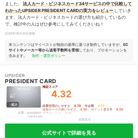
ました。
法人カード・ビジネスカード34サービスの中で比較して
わかったUPSIDER PRESIDENT CARDの実力をレビュー
していき
ます。法人カード・ビジネスカードの選び方も紹介しているの
で、検討中の人はぜひ参考にしてみてくださいね！
2026年06月30日更新
本コンテンツはマイベストが独自の基準に基づき制作していますが、
EC
サイトやメーカー等から送客手数料を受領
しており、プロモーションを
含みます。
制作・運営ポリシー
UPSIDER
PRESIDENT CARD
検証スコア
4.32
拡大
経費管理のしやすさ
4.79
｜
年会費
3.72
｜
追加カードの使いやすさ
4.50
｜
ポイント還元率
4.50
｜
出典：
president-
空港サービス
4.91
card.com
全部見る
公式サイトで詳細を見る