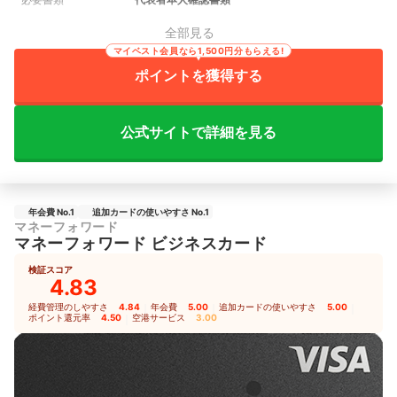
全部見る
マイベスト会員なら1,500円分もらえる!
ポイントを獲得する
公式サイトで詳細を見る
年会費 No.1
追加カードの使いやすさ No.1
マネーフォワード
マネーフォワード ビジネスカード
検証スコア
4.83
経費管理のしやすさ
4.84
｜
年会費
5.00
｜
追加カードの使いやすさ
5.00
｜
ポイント還元率
4.50
｜
空港サービス
3.00