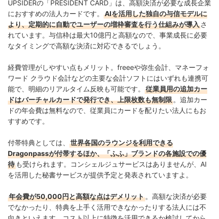
UPSIDERの「PRESIDENT CARD」は、高額決済が必要な成長企業
におすすめの法人カードです。
AIを活用した独自の与信モデルに
より、定期的に自動でユーザーの増枠審査を行う仕組みが導入
さ
れています。与信枠は最大10億円と高額なので、事業成長に必要
なタイミングで高額な決済に対応できるでしょう。
経費管理がしやすい点もメリット。freeeや弥生会計、マネーフォ
ワード クラウド会計などの主要な会計ソフトにはいずれも連携可
能で、明細のリアルタイム反映も可能です。
従業員用の追加カー
ドはバーチャルカードで発行でき、上限枚数も無制限
。追加カー
ドの年会費は無料なので、従業員にカードを配りたい法人にもお
すすめです。
付帯特典としては、
世界各国のラウンジを利用できる
Dragonpassが付帯するほか、「ふふ」ブランドの各施設での優
待
も受けられます。コンシェルジュサービスはありませんが、AI
を活用した秘書サービスが提供予定と発表されていますよ。
年会費が50,000円と高額な点はデメリット
。高額な決済が必要
でなかったり、特典を上手く活用できなかったりする法人には不
向きといえます。コスト以上に特徴を活用できるか検討してから