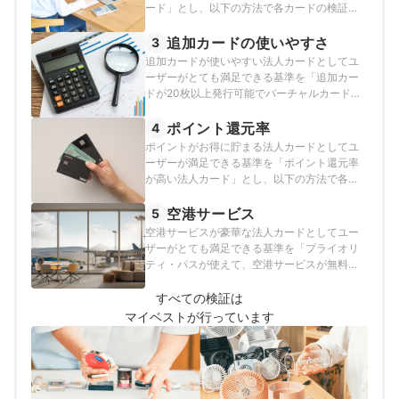
ード」とし、以下の方法で各カードの検証を
行いました。2026年7月20日時点の情報をも
とに検証を行っています。
追加カードの使いやすさ
3
追加カードが使いやすい法人カードとしてユ
ーザーがとても満足できる基準を「追加カー
ドが20枚以上発行可能でバーチャルカードも
即時発行ができて、追加カードもETCカード
も年会費無料で発行可能な法人カード」と
ポイント還元率
4
し、以下の方法で各カードの検証を行いまし
ポイントがお得に貯まる法人カードとしてユ
た。2026年7月20日時点の情報をもとに検証
ーザーが満足できる基準を「ポイント還元率
を行っています。
が高い法人カード」とし、以下の方法で各カ
ードの検証を行いました。2026年7月20日時
点の情報をもとに検証を行っています。
空港サービス
5
空港サービスが豪華な法人カードとしてユー
ザーがとても満足できる基準を「プライオリ
ティ・パスが使えて、空港サービスが無料で
使える法人カード」とし、以下の方法で各カ
ードの検証を行いました。なお、この項目は
すべての検証は
ランキングの総合評価には含まれておりませ
マイベストが行っています
ん。2026年7月20日時点の情報をもとに検証
を行っています。