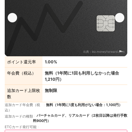
出典：
biz.moneyforward.com
ポイント還元率
1.00%
年会費（税込）
無料（1年間に1回も利用しなかった場合
1,210円）
追加カード上限枚
無制限
数
追加カード年会費（税
無料（1年間に1度も利用がない場合：1,100円）
込）
バーチャルカード、リアルカード（2枚目以降は発行手数
追加カードの種類
料900円）
ETCカード発行可能