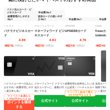
ベスト法人カード・ビ
ジネスカード
年会費 No.1
経費管理のしやすさ
追加カードの使いやす
No.1
さ No.1
年会費 No.1
年会費 No
バクラク
マネーフォワード
UPSIDER
freee
バクラクビジネスカー
マネーフォワード ビジ
UPSIDERカード
freeeカー
ド
ネスカード
Unlimited
4.89
4.83
4.76
(
検証1位
/34商品
)
(
検証2位
/34商品
)
(
検証3位
/34商品
)
(
検証4位
/3
バクラクユーザーの法人に
マネーフォワード クラウド
経費管理を効率化したい法
追加カードの
おすすめ！経費管理しやす
会計ユーザーに。連携が円
人は必見！バーチャルカー
制限で年会費
く還元率も高い
滑にできる
ドも発行可能
ント還元率は
マイベスト経由で最大
20,000円もらえる
マイベスト会員なら
1,500円分もらえる!
公式サイト
公式サイト
公式
ポイントを獲得
する