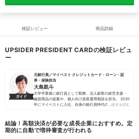
検証レビュー
商品詳細
UPSIDER PRESIDENT CARDの検証レビュ
ー
元銀行員／マイベスト クレジットカード・ローン・証
券・保険担当
大島凱斗
大学卒業後に銀行員として勤務、法人顧客の経営支援・
ガイド
融資商品の提案や、個人向け資産運用相談を担当。 2020
年にマイベストに入社、自身の銀行員時代の経験を活か
…続きを読む
し、カードローン・クレジットカード・生命保険・損害
保険・株式投資などの金融サービスやキャッシュレス決
済を専門に解説コンテンツの制作を統括する。 また、
結論！高額決済が必要な成長企業におすすめ。定
Yahoo!ファイナンスで借入や投資への疑問や基礎知識に
期的に自動で増枠審査が行われる
関する連載も担当している。
大島凱斗のプロフィール