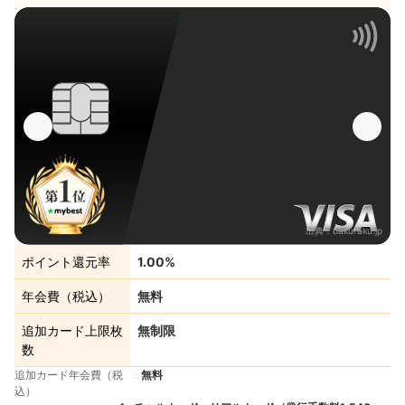
出典：
bakuraku.jp
ポイント還元率
1.00%
年会費（税込）
無料
追加カード上限枚
無制限
数
追加カード年会費（税
無料
込）