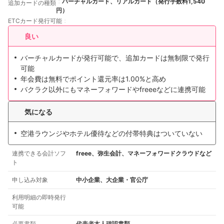
バーチャルカード、リアルカード（発行手数料1,540
追加カードの種類
円）
ETCカード発行可能
良い
バーチャルカードが発行可能で、追加カードは無制限で発行
可能
年会費は無料でポイント還元率は1.00%と高め
バクラク以外にもマネーフォワードやfreeeなどに連携可能
気になる
空港ラウンジやホテル優待などの付帯特典はついていない
連携できる会計ソフ
freee、弥生会計、マネーフォワードクラウドなど
ト
申し込み対象
中小企業、大企業・官公庁
利用明細の即時発行
可能
必要書類
代表者本人確認書類