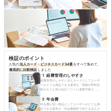
検証のポイント
人気の
法人カード・ビジネスカード34選
をすべて集めて、
徹底的に比較検証
しました
経費管理のしやすさ
1
経費管理のしやすい法人カードとしてユーザ
ーがとても満足できる基準を「明細が即時反
映されて人気の会計ソフトに連携可能で、追
加カードの管理コストが低い法人カード」と
し、以下の方法で各商品の検証を行いまし
年会費
2
た。2026年7月20日時点の情報をもとに検証
年会費が安い商品としてユーザーがとても満
を行っています。
足できる基準を「年会費無料で持てる法人カ