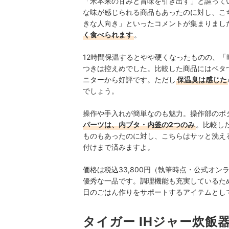
「米本来の甘みと旨味を引き出す」と謳って
な味が感じられる商品もあったのに対し、こ
きな人向き」といったコメントが集まりまし
く食べられます
。
12時間保温するとやや硬くなったものの、
つきは控えめでした。比較した商品にはベタ
ニターから好評です。ただし
保温臭は感じた
でしょう。
操作や手入れが簡単なのも魅力。操作部のボ
パーツは、内ブタ・内釜の2つのみ
。比較し
ものもあったのに対し、こちらはサッと洗え
付けまで済みますよ。
価格は税込33,800円（執筆時点・公式オ
優秀な一品です。調理機能も充実しているた
日のごはん作りをサポートするアイテムとし
タイガー IHジャー炊飯器 