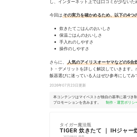
し、インターネット上では口コミが少ないた
今回は
その実力を確かめるため、以下の4つ
炊きたてごはんのおいしさ
保温ごはんのおいしさ
手入れのしやすさ
操作のしやすさ
さらに、
人気のアイリスオーヤマなどの5合
ト・デメリットを詳しく解説していきます。
飯器選びに迷っている人はぜひ参考にしてみ
2026年07月23日更新
本コンテンツはマイベストが独自の基準に基づき
プロモーションを含みます。
制作・運営ポリシ
タイガー魔法瓶
TIGER
炊きたて
｜
IHジャー
2023/08/01 発売