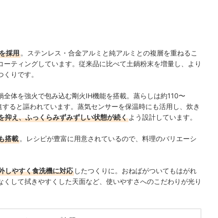
を採用
。ステンレス・合金アルミと純アルミとの複層を重ねるこ
コーティングしています。従来品に比べて土鍋粉末を増量し、より
つくりです。
全体を強火で包み込む剛火IH機能を搭載。蒸らしは約110〜
促進すると謳われています。蒸気センサーを保温時にも活用し、炊き
を抑え、ふっくらみずみずしい状態が続く
よう設計しています。
も搭載
。レシピが豊富に用意されているので、料理のバリエーシ
外しやすく食洗機に対応
したつくりに。おねばがついてもはがれ
なくして拭きやすくした天面など、使いやすさへのこだわりが光り