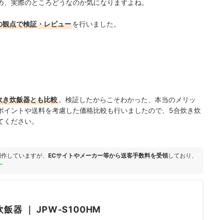
め、実際のところどうなのか気になりますよね。
の観点で検証・レビュー
を行いました。
炊き炊飯器とも比較
。検証したからこそわかった、本当のメリッ
ポイントや送料を考慮した価格比較も行いましたので、5合炊き炊
てください。
制作していますが、
ECサイトやメーカー等から送客手数料を受領
しており、
ー
炊飯器
｜
JPW-S100HM