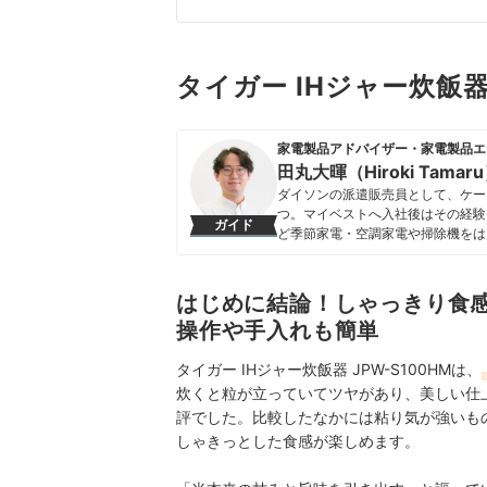
タイガー IHジャー炊飯器
家電製品アドバイザー・家電製品エ
田丸大暉（Hiroki Tamar
ダイソンの派遣販売員として、ケー
つ。マイベストへ入社後はその経験
ガイド
ど季節家電・空調家電や掃除機をは
クなどの総合家電メーカーから、ダイ
証してきた。毎日使う家電製品だか
エネ性能やお手入れのしやすさまで
はじめに結論！しゃっきり食
田丸大暉（Hiroki Tamaru）
操作や手入れも簡単
タイガー IHジャー炊飯器 JPW-S100HMは、
炊くと粒が立っていてツヤがあり、美しい仕
評でした。比較したなかには粘り気が強いも
しゃきっとした食感が楽しめます。