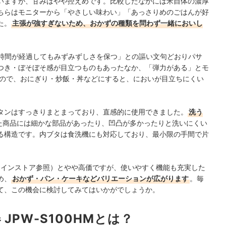
いますが、甘みはやや控えめです。比較したなかには米自体の濃厚
ちらはモニターから「やさしい味わい」「あっさりめのごはんが好
た。
主張が強すぎないため、おかずの種類を問わず一緒においし
「時間が経過してもみずみずしさを保つ」との謳い文句どおりパサ
つき・ぼそぼそ感が目立つものもあったなか、「弾力がある」とモ
ので、おにぎり・炒飯・丼などにすると、においが目立ちにくい
タンはすっきりまとまっており、直感的に使用できました。
洗う
た商品には細かな部品があったり、凹凸が多かったりと洗いにくい
る構造です。内ブタは食洗機にも対応しており、最小限の手間で片
ンラインストア参照）とやや高価ですが、使いやすく機能も充実した
め、
おかず・パン・ケーキなどバリエーションが広がります
。毎
て、この機会に検討してみてはいかがでしょうか。
JPW-S100HMとは？