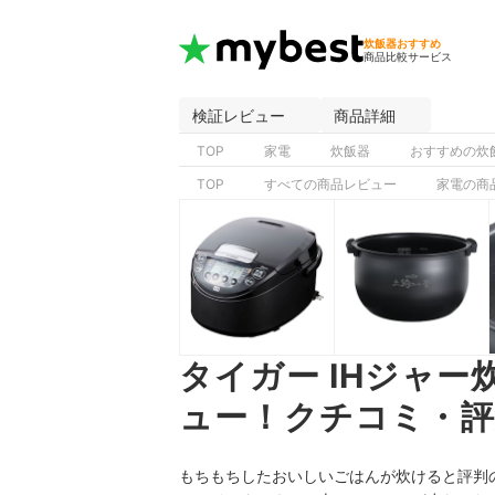
炊飯器おすすめ
商品比較サービス
検証レビュー
商品詳細
TOP
家電
炊飯器
おすすめの炊
TOP
すべての商品レビュー
家電の商
タイガー IHジャー炊
ュー！クチコミ・評
もちもちしたおいしいごはんが炊けると評判の5合