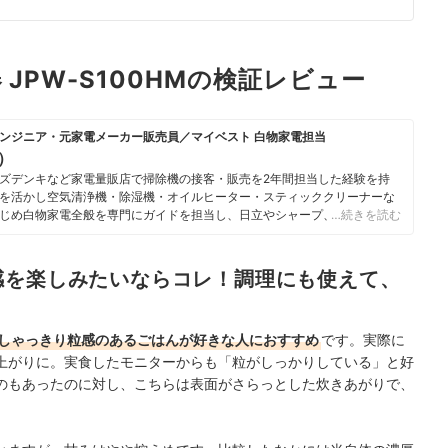
 JPW-S100HMの検証レビュー
ンジニア・元家電メーカー販売員／マイベスト 白物家電担当
u）
ズデンキなど家電量販店で掃除機の接客・販売を2年間担当した経験を持
を活かし空気清浄機・除湿機・オイルヒーター・スティッククリーナーな
じめ白物家電全般を専門にガイドを担当し、日立やシャープ、パナソニッ
…続きを読む
ニチ工業・Sharkなどの専門メーカーまで、150以上の家電製品を比較検
らこそ、本当によい商品を誰もが簡単に選べるように、性能はもちろん省
ひとつひとつ丁寧に確認しながらコンテンツ制作を行う。
感を楽しみたいならコレ！調理にも使えて、
のプロフィール
しゃっきり粒感のあるごはんが好きな人におすすめ
です。実際に
上がりに。実食したモニターからも「粒がしっかりしている」と好
のもあったのに対し、こちらは表面がさらっとした炊きあがりで、