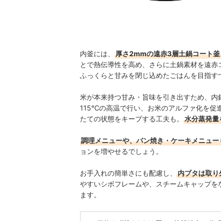
内釜には、
厚さ2mmの遠赤3層土鍋コート釜
とで熱伝導性を高め、さらに土鍋素材を遠赤
ふっくらと甘みを閉じ込めたごはんを目指す
米が本来持つ甘み・旨味を引き出すため、内鍋
115℃の高温で行い、お米のアルファ化を
たての状態をキープする工夫も。
水分蒸発量
調理メニューや、パン焼き・ケーキメニュー
ョンを増やせるでしょう。
お手入れの簡単さにも配慮し、
内ブタは取り
やすいシボフレームや、スチームキャップを
ます。