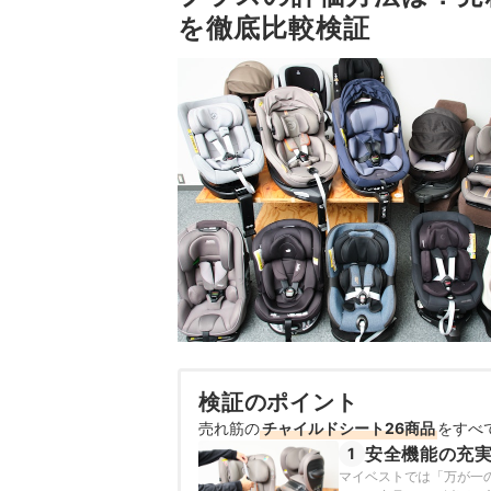
を徹底比較検証
検証のポイント
売れ筋の
チャイルドシート26商品
をすべ
安全機能の充
1
マイベストでは「万が一