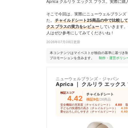
Aprica クルリラ エックス プラス。実
そこで今回は、実際にニューウェルブランズ・ジ
た。
チャイルドシート25商品の中で比較してわ
クス プラスの実力をレビュー
していきます。
人はぜひ参考にしてみてくださいね！
2026年07月08日更新
本コンテンツはマイベストが独自の基準に基づき
プロモーションを含みます。
制作・運営ポリシ
ニューウェルブランズ・ジャパン
Aprica
｜
クルリラ エックス
検証スコア
チャイルドシート
4.42
検証9位
/26商品
安全機能の充実度（チャイルドシート）
4.60
｜
子どもの快適性の高さ（チャイルドシート）
4.39
乗せおろしのしやすさ（チャイルドシート）
4.40