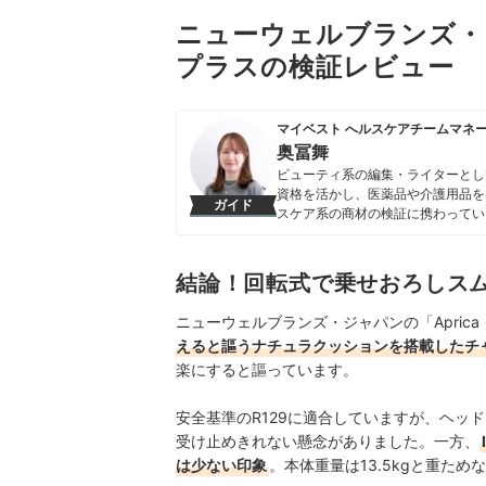
ニューウェルブランズ・ジャ
プラスの検証レビュー
マイベスト へルスケアチームマネ
奥冨舞
ビューティ系の編集・ライターとし
資格を活かし、医薬品や介護用品を
ガイド
スケア系の商材の検証に携わってい
奥冨舞のプロフィール
結論！回転式で乗せおろしス
ニューウェルブランズ・ジャパンの「Aprica
えると謳うナチュラクッションを搭載したチ
楽にすると謳っています。
安全基準のR129に適合していますが、ヘッド
受け止めきれない懸念がありました。一方、
は少ない印象
。本体重量は13.5kgと重た