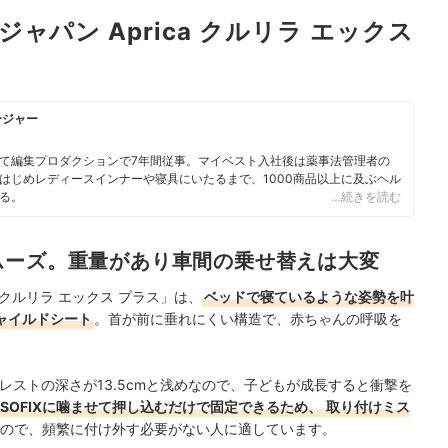
パン Aprica クルリラ エックス
ージャー
て編集プロダクションで7年間従事。マイベスト入社後は薬事法管理者の
はじめレディースインナーや寝具にいたるまで、1000商品以上に及ぶヘル
る。
…続きを読む
ムーズ。重量があり車間の乗せ替えは大変
 クルリラ エックス プラス」は、
ベッドで寝ているような姿勢を叶
ャイルドシート
。首が前に垂れにくい構造で、赤ちゃんの呼吸を
レストの深さが13.5cmと浅めなので、子どもが成長すると衝撃を
ISOFIXに噛ませて押し込むだけで固定できるため、
取り付けミス
めなので、頻繁に付け外す必要がない人に適しています。