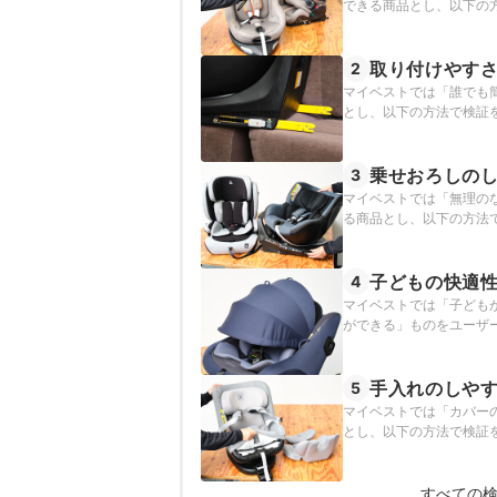
できる商品とし、以下の
取り付けやす
2
マイベストでは「誰でも
とし、以下の方法で検証
乗せおろしの
3
マイベストでは「無理の
る商品とし、以下の方法
子どもの快適
4
マイベストでは「子ども
ができる」ものをユーザ
手入れのしや
5
マイベストでは「カバー
とし、以下の方法で検証
すべての