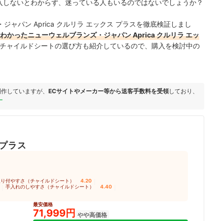
際に購入しないとわからず、迷っている人もいるのではないでしょうか？
ャパン Aprica クルリラ エックス プラスを徹底検証しまし
かったニューウェルブランズ・ジャパン Aprica クルリラ エッ
チャイルドシートの選び方も紹介しているので、購入を検討中の
制作していますが、
ECサイトやメーカー等から送客手数料を受領
しており、
ー
 プラス
取り付やすさ（チャイルドシート）
4.20
｜
｜
手入れのしやすさ（チャイルドシート）
4.40
｜
最安価格
71,999円
やや高価格