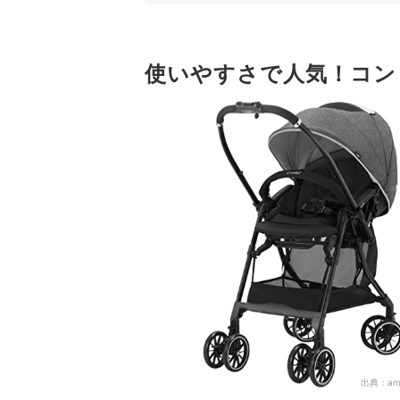
4
コンビならではの便利機能にも注目
使いやすさで人気！コン
コンビのベビーカー全37商品おすすめ人気ランキ
コンビのベビーカーのお手入れ方法は？シートの
A型・B型などベビーカーについて詳しく知りたい
コンビのベビーカーの売れ筋ランキングもチェッ
出典：
am