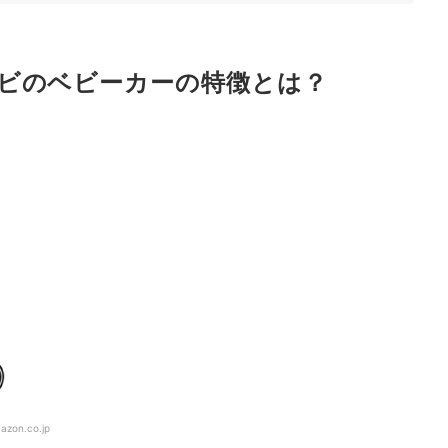
ビのベビーカーの特徴とは？
ング
洗濯はできる？
人はチェック
ク！
azon.co.jp