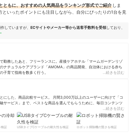
とともに、おすすめの人気商品をランキング形式でご紹介
しま
方といったポイントにも注目しながら、自分にぴったりの1台を見
制作していますが、
ECサイトやメーカー等から送客手数料を受領
しており、
ー
で勤務したあと、フリーランスに。産後ケアホテル「マームガーデンリゾ
のナチュラルケアブランド「AMOMA」の商品開発、自治体における赤ち
の子育て指南を数多く行う。
…続きを読む
にした、商品比較サービス。 月間3,000万以上のユーザーに向けて「コ
融サービス」まで、ベストな商品を選んでもらうために、毎日コンテンツ
…続きを読む
ィール
検証
USBタイプCケーブルの耐久性を検証
ロボット掃除機の賢さを検証
サ