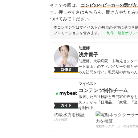
そこで今回は、
コンビのベビーカーの選び方
す。押しやすさはもちろん、開き方やたたみ
つけてみてください。
本コンテンツはマイベストが独自の基準に基づき
プロモーションを含みます。
制作・運営ポリシ
助産師
浅井貴子
助産師。大学病院・未熟児センター
ート葉山」のアドバイザーや母と子
監修者
ゃん訪問を行い、乳児期の赤ちゃん
浅井貴子のプロフィール
マイベスト
コンテンツ制作チーム
徹底した自社検証と専門家の声をもと
スメ」から「日用品」「家電」「金
ガイド
を制作中。
コンテンツ制作チームのプロフ
柔軟剤の吸水力を検証
電動ネッククーラーの冷却力を