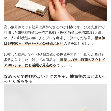
高い紫外線カット効果に期待できるのが利点です。分光光度計で
計測したSPF相当値は平均719.63・PA相当値は平均20.83と高
め。人の肌状態の差によるブレを考慮して算出した結果、
相当値
はSPF50+・PA++++と公称値どおり
の値を出せました。
比較した結果、SPF・PA相当値が公称値を大きく下回った商品も
多数ありました。対して本商品は、
日差しの強い時期のアウトド
アやレジャーにも活躍が見込める
でしょう。
なめらかで伸びのよいテクスチャ。塗布後のほどよいし
っとり感もある