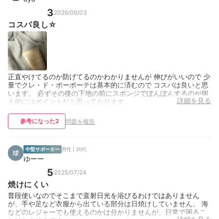
3
2026/06/03
コスパ良し☆
正直やけてるのか防げてるのかわかりませんが 伸びがいいので 少
量でクレ・ド・ポーボーテは基本的に済むので コスパは良いと思
います。 必ずその後の下地の前にスポンジでぽんぽんするのが個
詳細を見る
人的にはポイントだと思っております。
参考になった
2
問題を報告
中堅サポーター
男性 | 30代
ゆーー
5
2025/07/24
焼けにくい
普段使いなのでそこまで直射日光を浴びるわけではありません
が、手や足など衣服から出ている部分は日焼けしていません。 海
などのレジャーでも使えるのかは分かりませんが、日常で困るこ