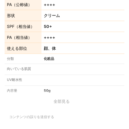
PA（公称値）
++++
形状
クリーム
SPF（相当値）
50+
PA（相当値）
++++
使える部位
顔、体
分類
化粧品
向いている肌質
UV耐水性
内容量
50g
全部見る
コンテンツの誤りを送信する