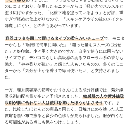
の口コミどおり、使用したモニターからは「軽い力でスルスルと
塗り広げやすかった」「化粧下地を塗っているよう」と好評。重
すぎず軽めの仕上がりなので、「スキンケアやその後のメイクを
邪魔しにくい」との声もあがっています。
容器はフタを回して開けるタイプの柔らかいチューブ
で、モニタ
ーからも「1回転で簡単に開いた」「狙った量をスムーズに出せ
た」と好印象。少々重く大きめですが、自宅で使うには困らない
サイズです。デパコスらしい高級感のあるフローラル系の香りも
魅力。「やや香りが強い」と感じた人もいたものの、多くのモニ
ターから「気分が上がる香りで毎日使いたい」と支持されまし
た。
一方、理系美容家の箱崎かおりさんによる成分評価では、紫外線
吸収剤の配合量が多いと予想されました。
敏感肌の人や紫外線吸
収剤が肌に合わない人は使用を避けたほうがよさそう
です。ま
た、比較したほとんどの商品と同じく、日焼け止めを塗った人工
皮膚を黒い布で擦ると多少の色移りが見られました。服が白くな
る可能性がある点にも気をつけましょう。