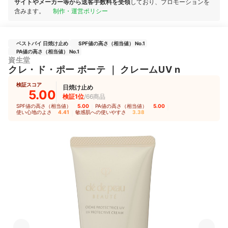
サイトやメーカー等から送客手数料を受領
しており、プロモーションを
含みます。
制作・運営ポリシー
ベストバイ 日焼け止め
SPF値の高さ（相当値） No.1
PA値の高さ（相当値） No.1
資生堂
クレ・ド・ポー ボーテ
｜
クレームUV n
検証スコア
日焼け止め
5.00
検証1位
/66商品
SPF値の高さ（相当値）
5.00
｜
PA値の高さ（相当値）
5.00
｜
使い心地のよさ
4.41
｜
敏感肌への使いやすさ
3.38