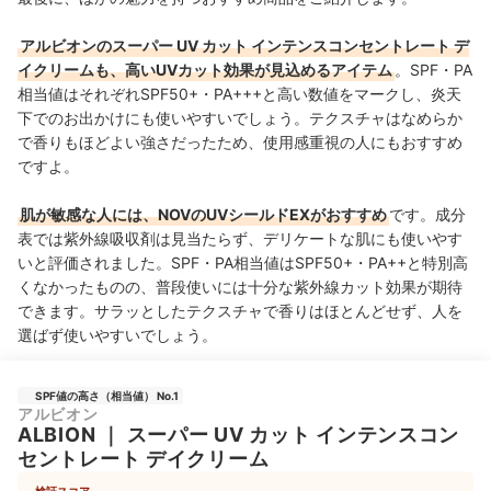
アルビオンのスーパー UV カット インテンスコンセントレート デ
イクリームも、高いUVカット効果が見込めるアイテム
。SPF・PA
相当値はそれぞれSPF50+・PA+++と高い数値をマークし、炎天
下でのお出かけにも使いやすいでしょう。テクスチャはなめらか
で香りもほどよい強さだったため、使用感重視の人にもおすすめ
ですよ。
肌が敏感な人には、NOVのUVシールドEXがおすすめ
です。成分
表では紫外線吸収剤は見当たらず、デリケートな肌にも使いやす
いと評価されました。SPF・PA相当値はSPF50+・PA++と特別高
くなかったものの、普段使いには十分な紫外線カット効果が期待
できます。サラッとしたテクスチャで香りはほとんどせず、人を
選ばず使いやすいでしょう。
SPF値の高さ（相当値） No.1
アルビオン
ALBION
｜
スーパー UV カット インテンスコン
セントレート デイクリーム
検証スコア