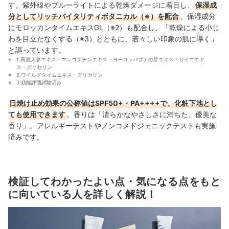
す。紫外線やブルーライトによる乾燥ダメージに着目し、
保湿成
分としてリッチバイタリティボタニカル（※）を配合
。保湿成分
にモロッカンタイムエキスGL（※2）も配合し、「乾燥による小じ
わを目立たなくする（※3）とともに、若々しい印象の肌に導く」
と謳っています。
1.高麗人参エキス・マンゴスチンエキス・ヨーロッパブナの芽エキス・サイコエキ
ス・グリセリン
2.ワイルドタイムエキス・グリセリン
3.効能評価試験済み
日焼け止め効果の公称値はSPF50+・PA++++で、化粧下地とし
ても使用できます
。香りは「清らかなやさしさに満ちた、優美な
香り」。アレルギーテストやノンコメドジェニックテストも実施
済みです。
検証してわかったよい点・気になる点をもと
に向いている人を詳しく解説！