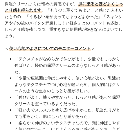
保湿クリームよりは軽めの質感ですが、
肌に塗るとほどよくしっ
とり感も得られます
。「もう少し重くてもよい」と感じた人もい
たものの、「うるおい感があってちょうどよかった」「スキンケ
アやその後のメイクを邪魔しにくい軽さ」とのコメントも多数。
しっとり感を残しつつ、重すぎない使用感が好きな人によいでし
ょう。
＜
使い心地のよさについてのモニターコメント
＞
「テクスチャがなめらかで伸びがよく、少量でもしっかり
伸ばせた。軽めの保湿クリームのようなしっとり感があっ
た」
「少量で広範囲に伸ばしやすく、使い心地がよい。乳液の
ようなテクスチャでつけ心地が軽いため、個人的にはクリ
ームのような重さのしっとり感がほしい」
「伸びがよく、塗りやすかった。しっとり感があって保湿
クリームを塗っているようだった」
「軽い力でスルスルと塗り広げやすかった。肌当たりがと
ても柔らかく、肌にしっとり感があった」
「柔らかく伸びのよいテクスチャなので、顔に伸ばしやす
く使いやすかった。ほどよくうるおい感があってちょうど