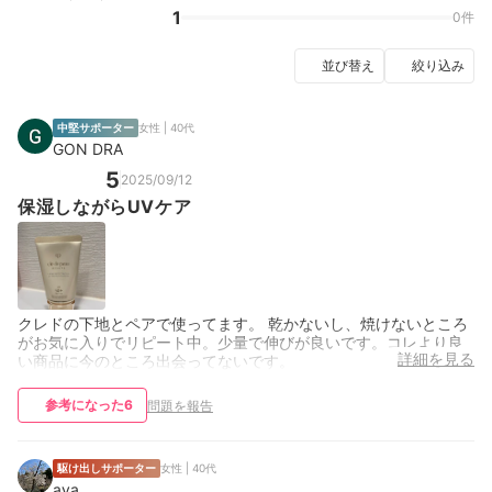
1
0件
並び替え
絞り込み
中堅サポーター
女性 | 40代
GON DRA
5
2025/09/12
保湿しながらUVケア
クレドの下地とペアで使ってます。 乾かないし、焼けないところ
がお気に入りでリピート中。少量で伸びが良いです。コレより良
詳細を見る
い商品に今のところ出会ってないです。
参考になった
6
問題を報告
駆け出しサポーター
女性 | 40代
aya