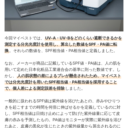
今回マイベストでは、
UV‐A・UV-Bをどのくらい遮断できるかを
測定する分光光度計を使用し、算出した数値をSPF・PA値に転
換
。それらの数値を、SPF相当値・PA相当値と定義しました。
なお、メーカーが商品に記載しているSPF値・PA値は、人の肌を
用いて定めた日本化粧品工業連合会の基準に則った数値です。し
かし、
人の肌状態の差によるブレが懸念されたため、マイベスト
では分光光度計を用いたSPF相当値・PA相当値を採用すること
で、個人差による測定誤差を排除
しました。
一般的に扱われるSPF値は紫外線を浴びたあとの、赤みやひりつ
きを起こすまでの時間を何倍に伸ばせるかを定義しているのに対
し、SPF相当値は日焼け止めによって防げた紫外線量に応じて皮
膚の赤みを予測したもの。PA値はモニターが実際に紫外線を浴び
たあと、皮膚の黒化が生じたときの紫外線量から算出されるのに