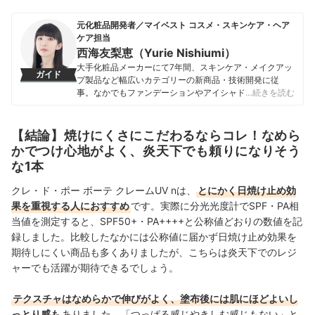
元化粧品開発者／マイベスト コスメ・スキンケア・ヘア
ケア担当
西海友梨恵（Yurie Nishiumi）
大手化粧品メーカーにて7年間、スキンケア・メイクアッ
ガイド
プ製品など幅広いカテゴリーの新商品・技術開発に従
事。なかでもファンデーションやアイシャドウ、口紅な
…続きを読む
どの技術開発を専門とし、日本国内はもちろん海外市場
向けの商品開発も多数経験。 現在はマイベストで年間
1500点以上のコスメを比較検証。開発現場で培った知識
【結論】焼けにくさにこだわるならコレ！なめら
をもとに、成分や処方の背景をふまえながら、専門的な
かでつけ心地がよく、炎天下でも頼りになりそう
内容もユーザーにわかりやすく伝えることを大切にしな
な1本
がらコンテンツを制作している。
西海友梨恵（Yurie Nishiumi）のプロフィール
クレ・ド・ポー ボーテ クレームUV nは、
とにかく日焼け止め効
果を重視する人におすすめ
です。実際に分光光度計でSPF・PA相
当値を測定すると、SPF50+・PA++++と公称値どおりの数値を記
録しました。比較したなかには公称値に届かず日焼け止め効果を
期待しにくい商品も多くありましたが、こちらは炎天下でのレジ
ャーでも活躍が期待できるでしょう。
テクスチャはなめらかで伸びがよく、塗布後には肌にほどよいし
っとり感も
ありました。「つっぱる感じやきしむ感じもない」と