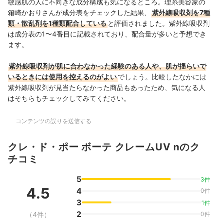
敏感肌の人に不向きな成分構成も気になるところ。理系美容家の
箱崎かおりさんが成分表をチェックした結果、
紫外線吸収剤を7種
類・散乱剤を1種類配合している
と評価されました。紫外線吸収剤
は成分表の1〜4番目に記載されており、配合量が多いと予想でき
ます。
紫外線吸収剤が肌に合わなかった経験のある人や、肌が揺らいで
いるときには使用を控えるのがよい
でしょう。比較したなかには
紫外線吸収剤が見当たらなかった商品もあったため、気になる人
はそちらもチェックしてみてください。
コンテンツの誤りを送信する
クレ・ド・ポー ボーテ クレームUV nのク
チコミ
5
3件
4.5
4
0件
3
1件
2
（4件）
0件