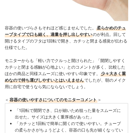
容器の使いづらさもそれほど感じませんでした。
柔らかめのチュ
ーブタイプで口も細く、適量を押し出しやすい
のが利点。回して
開けるタイプのフタは1回転で開き、カチッと閉まる感覚が伝わる
仕様でした。
モニターからも「軽い力でクルっと開けられた」「開閉しやすく
カチッと閉まる感触が心地よい」とのコメントが多く、比較した
ほかの商品と同様スムーズに使いやすい印象です。
少々大きく重
めなので持ち運びしやすいとはいえません
でしたが、朝のメイク
用に自宅で使うなら気にならないでしょう。
＜
容器の使いやすさについてのモニターコメント
＞
「1回転で開閉でき、口が細いため狙った量をスムーズに
出せた。サイズは大きく重厚感があった」
「カチッと1回転で簡単に開くので使いやすい。チューブ
の柔らかさがちょうどよく、容器の口も先が細くなってい