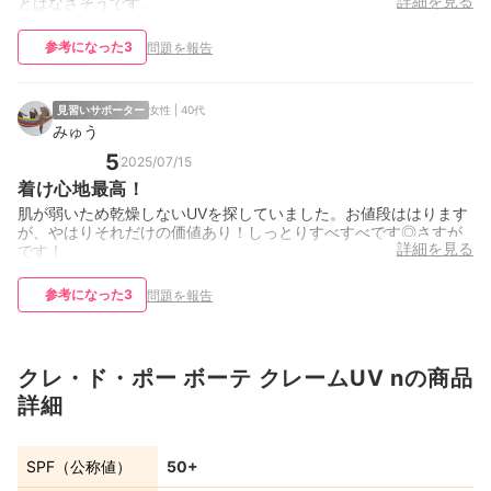
詳細を見る
とはなさそうです。
参考になった
3
問題を報告
見習いサポーター
女性 | 40代
みゅう
5
2025/07/15
着け心地最高！
肌が弱いため乾燥しないUVを探していました。お値段ははります
が、やはりそれだけの価値あり！しっとりすべすべです◎さすが
詳細を見る
です！
参考になった
3
問題を報告
クレ・ド・ポー ボーテ クレームUV nの商品
詳細
SPF（公称値）
50+