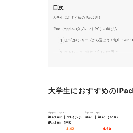
目次
大学生におすすめのiPad2選！
iPad（AppleのタブレットPC）の選び方
1
まずは4シリーズから選ぼう！無印・Air・mi
2
ストレージは目的に合わせて選ぶ
3
通信方法はWi-FiとWi-Fi + Cellularの2種
大学生向けiPad全13商品おすすめ人気ランキング
売れ筋の人気大学生向けiPad全13商品を徹底比較
大学生におすすめのiPa
大学生向けiPadの売れ筋ランキングもチェック！
Apple Japan
Apple Japan
iPad
Air
｜
13インチ
iPad
｜
iPad（A16）
iPad Air（M3）
4.42
4.60