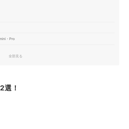
ni・Pro
全部見る
類
！
d2選！