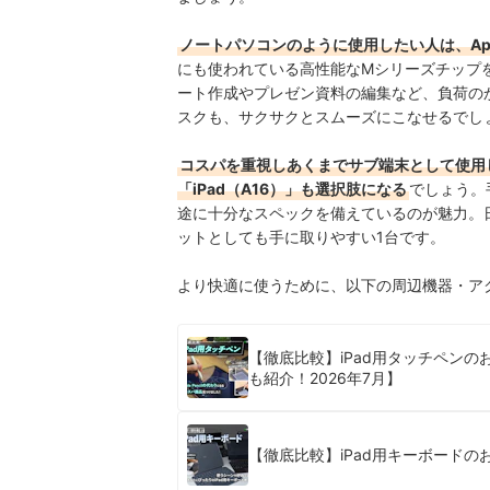
ノートパソコンのように使用したい人は、Apple
にも使われている高性能なMシリーズチップ
ート作成やプレゼン資料の編集など、負荷の
スクも、サクサクとスムーズにこなせるでし
コスパを重視しあくまでサブ端末として使用した
「iPad（A16）」も選択肢になる
でしょう。
途に十分なスペックを備えているのが魅力。
ットとしても手に取りやすい1台です。
より快適に使うために、以下の周辺機器・ア
【徹底比較】iPad用タッチペン
も紹介！2026年7月】
【徹底比較】iPad用キーボードの