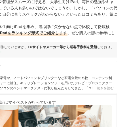
管理がスムーズに行える、大学生向けiPad。毎日の勉強やキャ
している人も多いのではないでしょうか。しかし、「パソコンの代
て自分に合うスペックがわからない」といった口コミもあり、気に
生向けiPadを集め、選ぶ際に欠かせない点で比較して徹底検
iPadをランキング形式でご紹介します
。ぜひ購入の際の参考にし
制作していますが、
ECサイトやメーカー等から送客手数料を受領
しており、
ー
ー
家電や、ノートパソコンやプリンターなど家電全般の比較・コンテンツ制
ャーに就任。キャリブレーションソフトを用いたテレビ・プロジェクター
ソコンのベンチマークテストに取り組んだりしてきた。「ユーザーにとっ
…続きを読む
とを心がけて、コンテンツ制作を行っている。
検証は
マイベストが行っています