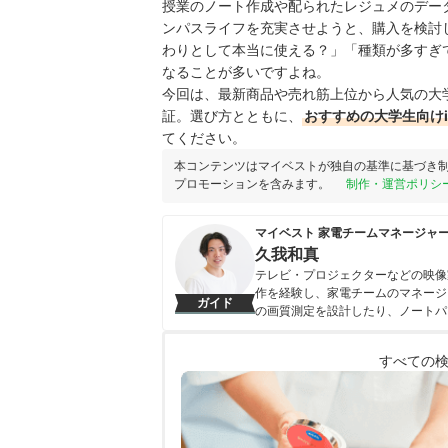
授業のノート作成や配られたレジュメのデータ
ンパスライフを充実させようと、購入を検討
わりとして本当に使える？」「種類が多すぎ
なることが多いですよね。
今回は、最新商品や売れ筋上位から人気の大学
証。選び方とともに、
おすすめの大学生向け
てください。
本コンテンツはマイベストが独自の基準に基づき
プロモーションを含みます。
制作・運営ポリシ
マイベスト 家電チームマネージャ
久我和真
テレビ・プロジェクターなどの映像
作を経験し、家電チームのマネージ
ガイド
の画質測定を設計したり、ノートパ
てベストな選択体験を提供する」こ
久我和真のプロフィール
すべての