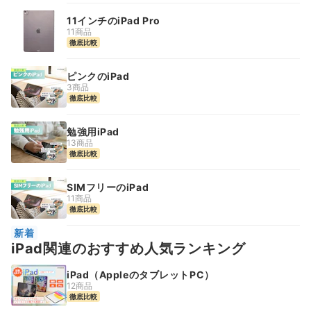
11インチのiPad Pro
11商品
徹底比較
ピンクのiPad
3商品
徹底比較
勉強用iPad
13商品
徹底比較
SIMフリーのiPad
11商品
徹底比較
新着
iPad関連のおすすめ人気ランキング
iPad（AppleのタブレットPC）
12商品
徹底比較