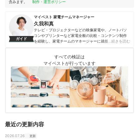
含みます。
制作・運営ポリシー
マイベスト 家電チームマネージャー
久我和真
テレビ・プロジェクターなどの映像家電や、ノートパソ
コンやプリンターなど家電全般の比較・コンテンツ制作
ガイド
を経験し、家電チームのマネージャーに就任。キャリブ
…続きを読む
レーションソフトを用いたテレビ・プロジェクターの画
質測定を設計したり、ノートパソコンのベンチマークテ
すべての検証は
ストに取り組んだりしてきた。「ユーザーにとってベス
マイベストが行っています
トな選択体験を提供する」ことを心がけて、コンテンツ
制作を行っている。
久我和真のプロフィール
最近の更新内容
2026.07.26
更新