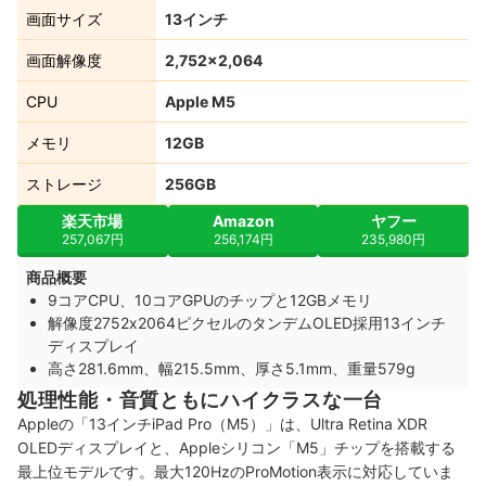
画面サイズ
13インチ
画面解像度
2,752×2,064
CPU
Apple M5
メモリ
12GB
ストレージ
256GB
楽天市場
Amazon
ヤフー
257,067円
256,174円
235,980円
商品概要
9コアCPU、10コアGPUのチップと12GBメモリ
解像度2752x2064ピクセルのタンデムOLED採用13インチ
ディスプレイ
高さ281.6mm、幅215.5mm、厚さ5.1mm、重量579g
処理性能・音質ともにハイクラスな一台
Appleの「13インチiPad Pro（M5）」は、Ultra Retina XDR
OLEDディスプレイと、Appleシリコン「M5」チップを搭載する
最上位モデルです。最大120HzのProMotion表示に対応していま