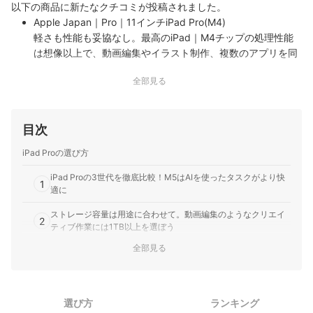
以下の商品に新たなクチコミが投稿されました。
Apple Japan｜Pro｜11インチiPad Pro(M4)
軽さも性能も妥協なし。最高のiPad｜M4チップの処理性能
は想像以上で、動画編集やイラスト制作、複数のアプリを同
時に使っても動作はとても快適です。11インチは軽くて持ち
全部見る
運びしやすく、外出先でも気軽に使えます。 Ultra Retina
XDRディスプレイは発色がとても美しく、映像や写…
目次
iPad Proの選び方
iPad Proの3世代を徹底比較！M5はAIを使ったタスクがより快
1
適に
ストレージ容量は用途に合わせて。動画編集のようなクリエイ
2
ティブ作業には1TB以上を選ぼう
全部見る
3
画面のサイズは11インチと13インチ。基本は11インチでOK
通信モデルはWi-Fiで十分。用途によってはセルラーモデルも選
4
択肢
選び方
ランキング