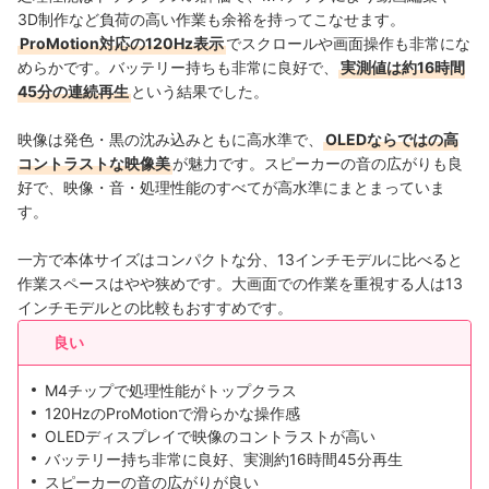
3D制作など負荷の高い作業も余裕を持ってこなせます。
ProMotion対応の120Hz表示
でスクロールや画面操作も非常にな
めらかです。バッテリー持ちも非常に良好で、
実測値は約16時間
45分の連続再生
という結果でした。
映像は発色・黒の沈み込みともに高水準で、
OLEDならではの高
コントラストな映像美
が魅力です。スピーカーの音の広がりも良
好で、映像・音・処理性能のすべてが高水準にまとまっていま
す。
一方で本体サイズはコンパクトな分、13インチモデルに比べると
作業スペースはやや狭めです。大画面での作業を重視する人は13
インチモデルとの比較もおすすめです。
良い
M4チップで処理性能がトップクラス
120HzのProMotionで滑らかな操作感
OLEDディスプレイで映像のコントラストが高い
バッテリー持ち非常に良好、実測約16時間45分再生
スピーカーの音の広がりが良い