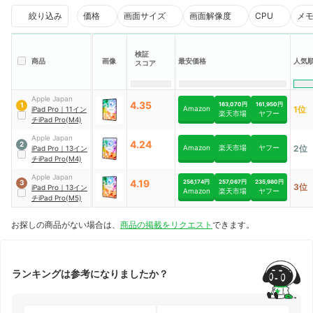
絞り込み
価格
画面サイズ
画面解像度
CPU
メ
検証
商品
画像
最安価格
人気
スコア
Apple Japan
4.35
163,070円
161,950円
1
Amazon
1位
iPad
Pro
｜
11イン
楽天市場
ヤフー
チiPad Pro(M4)
Apple Japan
4.24
2
Amazon
楽天市場
ヤフー
2位
iPad
Pro
｜
13イン
チiPad Pro(M4)
Apple Japan
4.19
256,174円
257,067円
235,980円
3
3位
iPad
Pro
｜
13イン
Amazon
楽天市場
ヤフー
チiPad Pro(M5)
お探しの商品がない場合は、
商品の掲載をリクエスト
できます。
ランキングは参考になりましたか？