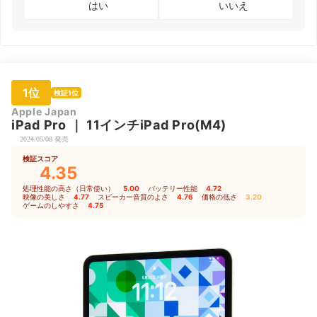
はい
いいえ
1位
検証1位
Apple Japan
iPad
Pro
｜
11インチiPad Pro(M4)
2024/05/08 発売
検証スコア
4.35
処理性能の高さ（日常使い）
5.00
｜
バッテリー性能
4.72
｜
映像の美しさ
4.77
｜
スピーカー音質のよさ
4.76
｜
価格の低さ
3.20
｜
ゲームのしやすさ
4.75