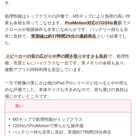
す。
処理性能はトップクラスの評価で、M5チップにより負荷の高い作
業も余裕を持ってこなせます。
ProMotion対応の120Hz表示
でス
クロールや画面操作も非常になめらかです。バッテリー持ちも非
常に良好で、
実測値は約17時間29分の連続再生
という結果でし
た。
スピーカーの音の広がりや声の聞き取りやすさも良好
で、処理性
能・音質ともにハイクラスな一台です。実メモリの余裕もあり、
複数アプリの同時利用も安定しています。
一方で映像の美しさは他のiPad Proシリーズと比べるとやや控え
めな評価でした。本体サイズも大きめなので、持ち運びの負担は
感じやすいところです。
良い
M5チップで処理性能がトップクラス
120HzのProMotionで滑らかな操作感
バッテリー持ち非常に良好、実測約17時間29分再生