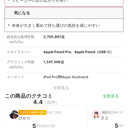
スピーカーの音の広がりが良い
気になる
本体が大きく重めで持ち運びの負担を感じやすい
総合的な処理性能
2,705,807点
（AnTuTu）
スタイラスペン
Apple Pencil Pro、Apple Pencil（USB-C）
グラフィック性能
1,247,306点
（AnTuTu）
キーボード
iPad Pro用Magic Keyboard
全部見る
この商品のクチコミ
全部見る
4.4
（20件）
女性 |
ベテランサポーター
女性 | 20代
検証モニター
さと
ひかり
5
5
2026
2025/07/22