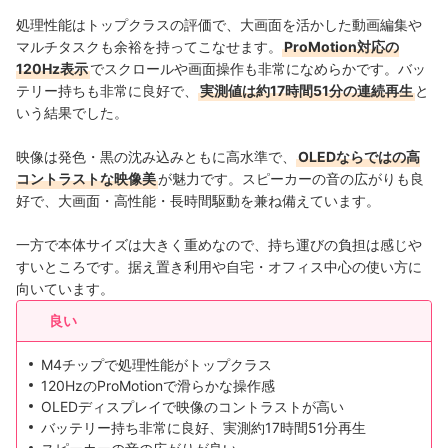
処理性能はトップクラスの評価で、大画面を活かした動画編集や
マルチタスクも余裕を持ってこなせます。
ProMotion対応の
120Hz表示
でスクロールや画面操作も非常になめらかです。バッ
テリー持ちも非常に良好で、
実測値は約17時間51分の連続再生
と
いう結果でした。
映像は発色・黒の沈み込みともに高水準で、
OLEDならではの高
コントラストな映像美
が魅力です。スピーカーの音の広がりも良
好で、大画面・高性能・長時間駆動を兼ね備えています。
一方で本体サイズは大きく重めなので、持ち運びの負担は感じや
すいところです。据え置き利用や自宅・オフィス中心の使い方に
向いています。
良い
M4チップで処理性能がトップクラス
120HzのProMotionで滑らかな操作感
OLEDディスプレイで映像のコントラストが高い
バッテリー持ち非常に良好、実測約17時間51分再生