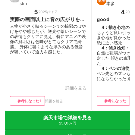
stm
本多
5
4
2025/11/17
2026
実際の画面以上に音の広がりを感
good
じる
人物が小さく映るシーンでの輪郭のぼや
4
：
描き心地のよ
けをやや感じたが、逆光や暗いシーンで
ちょうど良い引っ掛
の表情もクリアに見え、特にアニメの映
き心地が良かった 
像の鮮明さは色味がとてもクリアで綺
紙に近い感覚
麗。 身体に響くような厚みのある低音
4
：
傾き検知・筆
が響いていて迫力を感じた。
自然に強弱がつき軽
定した 傾きの表現
た
4
：
ペンの追従感
ペン先とのズレも違
にならなかった 追
詳細を見る
参考になった
1
参考になった
問題を報告
問
楽天市場で詳細を見る
257,067円