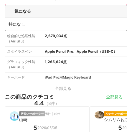
気になる
特になし
総合的な処理性能
2,679,034点
（AnTuTu）
スタイラスペン
Apple Pencil Pro、Apple Pencil（USB-C）
グラフィック性能
1,265,624点
（AnTuTu）
キーボード
iPad Pro用Magic Keyboard
全部見る
この商品のクチコミ
全部見る
4.4
（8件）
見習いサポーター
男性 | 40代
ベテランサポーター
山崎
シムリムねこ
5
5
2026/05/05
2026/