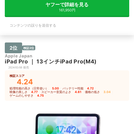
ヤフーで詳細を見る
161,950円
コンテンツの誤りを送信する
2位
検証2位
Apple Japan
iPad
Pro
｜
13インチiPad Pro(M4)
2024/05/08 発売
検証スコア
4.24
処理性能の高さ（日常使い）
5.00
｜
バッテリー性能
4.72
｜
映像の美しさ
4.77
｜
スピーカー音質のよさ
4.61
｜
価格の低さ
3.04
｜
ゲームのしやすさ
4.75