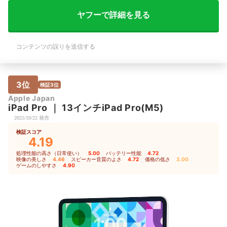
ヤフーで詳細を見る
コンテンツの誤りを送信する
3位
検証3位
Apple Japan
iPad
Pro
｜
13インチiPad Pro(M5)
2025/10/22 発売
検証スコア
4.19
処理性能の高さ（日常使い）
5.00
｜
バッテリー性能
4.72
｜
映像の美しさ
4.46
｜
スピーカー音質のよさ
4.72
｜
価格の低さ
3.00
｜
ゲームのしやすさ
4.90