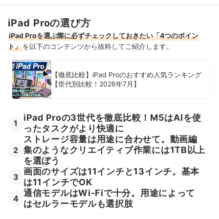
有機ELのiPad全3商品おすすめ人気ランキング
iPad Proの選び方
売れ筋の人気有機ELのiPad全3商品を徹底比較！
iPad Proを選ぶ際に必ずチェックしておきたい「4つのポイン
有機ELのiPadの売れ筋ランキングもチェック！
ト」
を以下のコンテンツから抜粋してご紹介します。
【徹底比較】iPad Proのおすすめ人気ランキング
【世代別比較！2026年7月】
iPad Proの3世代を徹底比較！M5はAIを使
1
ったタスクがより快適に
ストレージ容量は用途に合わせて。動画編
集のようなクリエイティブ作業には1TB以上
2
を選ぼう
画面のサイズは11インチと13インチ。基本
3
は11インチでOK
通信モデルはWi-Fiで十分。用途によって
4
はセルラーモデルも選択肢