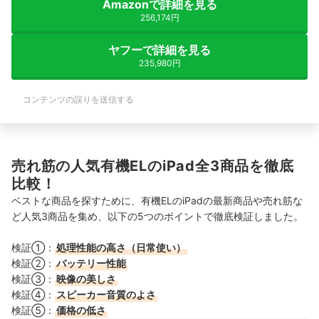
Amazonで詳細を見る
256,174円
ヤフーで詳細を見る
235,980円
コンテンツの誤りを送信する
売れ筋の人気有機ELのiPad全3商品を徹底
比較！
ベストな商品を探すために、有機ELのiPadの最新商品や売れ筋な
ど人気3商品を集め、以下の5つのポイントで徹底検証しました。
検証①：
処理性能の高さ（日常使い）
検証②：
バッテリー性能
検証③：
映像の美しさ
検証④：
スピーカー音質のよさ
検証⑤：
価格の低さ