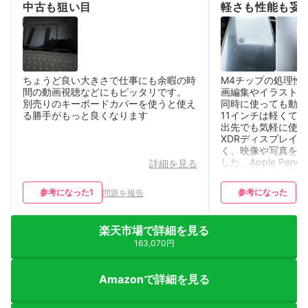
中古も狙い目
軽さも性能も妥
iPad
ちょうど良い大きさで仕事にも余暇の時
M4チップの処理性
間の動画視聴などにもピッタリです。
画編集やイラスト制
別売りのキーボードカバーを使うと使え
同時に使っても動作
る勝手がもっと良くなります
11インチは軽くて
出先でも気軽に使えます。
XDRディスプレイ
く、映像や写真を見
した。Apple Pencil
詳細を見る
Keyboardとの
味まで幅広く活躍し
参考になった
1
参考になった
問題を報告
問
高価ですが、それ以
す。長く使える高性
している方には、自
楽天市場で詳細を見る
できる一台です。
163,070円
Amazonで詳細を見る