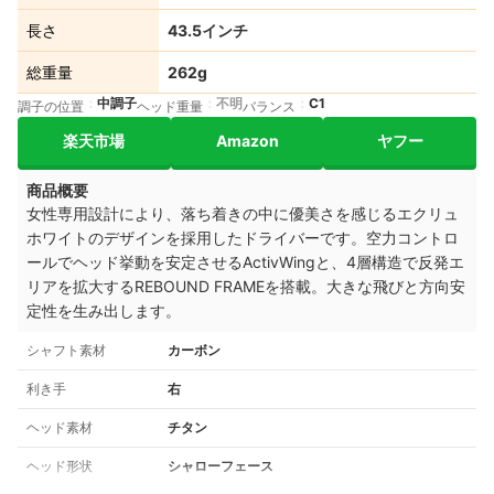
長さ
43.5インチ
総重量
262g
中調子
不明
C1
調子の位置
ヘッド重量
バランス
楽天市場
Amazon
ヤフー
商品概要
女性専用設計により、落ち着きの中に優美さを感じるエクリュ
ホワイトのデザインを採用したドライバーです。空力コントロ
ールでヘッド挙動を安定させるActivWingと、4層構造で反発エ
リアを拡大するREBOUND FRAMEを搭載。大きな飛びと方向安
定性を生み出します。
シャフト素材
カーボン
利き手
右
ヘッド素材
チタン
ヘッド形状
シャローフェース