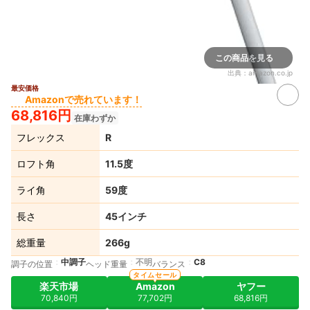
この商品を見る
出典：
amazon.co.jp
最安価格
Amazonで売れています！
68,816円
在庫わずか
フレックス
R
ロフト角
11.5度
ライ角
59度
長さ
45インチ
総重量
266g
中調子
不明
C8
調子の位置
ヘッド重量
バランス
タイムセール
楽天市場
Amazon
ヤフー
70,840円
77,702円
68,816円