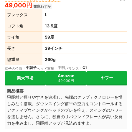
49,000円
在庫わずか
フレックス
L
ロフト角
13.5度
ライ角
59度
長さ
39インチ
総重量
260g
中調子
不明
C1
調子の位置
ヘッド重量
バランス
Amazon
楽天市場
ヤフー
49,000円
商品概要
飛距離と振りやすさを追求し、先端のクラブテクノロジーを惜
しみなく搭載。ダウンスイング前半の空力をコントロールする
アクティブウイングがヘッドのブレを抑え、スイングのパワー
を逃しません。さらに、独自のリバウンドフレームが高い反発
力を生み出し、飛距離アップが見込めますよ。