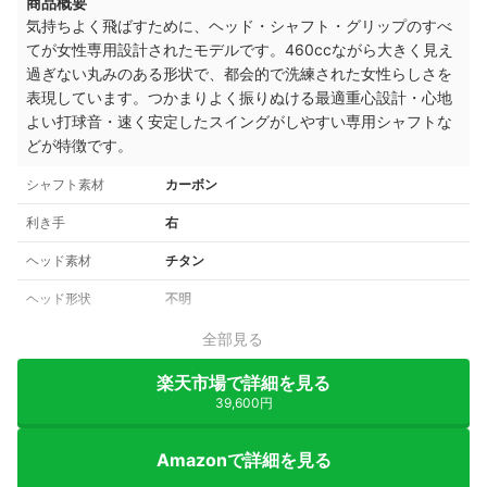
商品概要
気持ちよく飛ばすために、ヘッド・シャフト・グリップのすべ
てが女性専用設計されたモデルです。460ccながら大きく見え
過ぎない丸みのある形状で、都会的で洗練された女性らしさを
表現しています。つかまりよく振りぬける最適重心設計・心地
よい打球音・速く安定したスイングがしやすい専用シャフトな
どが特徴です。
シャフト素材
カーボン
利き手
右
ヘッド素材
チタン
ヘッド形状
不明
全部見る
楽天市場で詳細を見る
39,600円
Amazonで詳細を見る