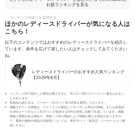
れ筋ランキングを見る
コンテンツの誤りを送信する
ほかのレディースドライバーが気になる人は
こちら！
以下のコンテンツではおすすめのレディースドライバーを紹介し
ています。条件を広げて探したい人はチェックしてみてください
ね。
レディースドライバーのおすすめ人気ランキング
【2026年8月】
コンテンツ内で紹介した商品を購入すると、売上の一部がマイベストに還元されるこ
とがあります。
各商品の紹介文は、メーカー・ECサイト等の内容を参照しております。
掲載されている情報は、マイベストが独自にリサーチした時点の情報、または各商品
のJANコードをもとにECサイトが提供するAPIを使用し自動で生成しています。掲載
価格に変動がある場合や、登録ミス等の理由により情報が異なる場合がありますの
で、最新の価格や商品の詳細等については、各ECサイト・販売店・メーカーよりご確
認ください。