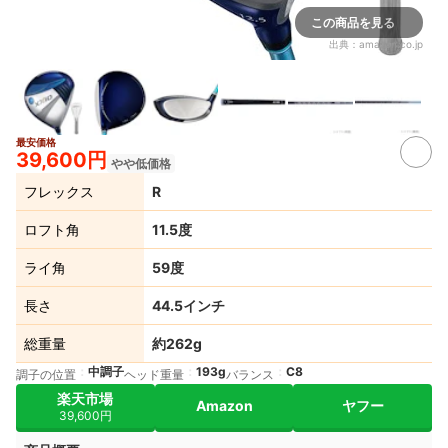
この商品を見る
出典：
amazon.co.jp
最安価格
2+
39,600円
やや低価格
フレックス
R
ロフト角
11.5度
ライ角
59度
長さ
44.5インチ
総重量
約262g
中調子
193g
C8
調子の位置
ヘッド重量
バランス
楽天市場
Amazon
ヤフー
39,600円