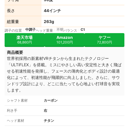
長さ
44インチ
総重量
263g
中調子
不明
C1
調子の位置
ヘッド重量
バランス
楽天市場
Amazon
ヤフー
68,860円
101,200円
72,800円
商品概要
世界初採用の新素材VRチタンから生まれたテクノロジー
「ULTiFLEX」を搭載。ミスにやさしい高い安定性と大きく飛ば
せる初速性能を発揮し、フェースの薄肉化とボディ設計の最適
化によって、初速性能が飛躍的に向上しました。さらに、サウ
ンドリブ設計により、どこに当たっても心地よい打球音を実現
します。
シャフト素材
カーボン
利き手
右
ヘッド素材
チタン