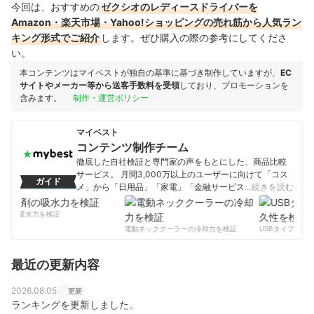
今回は、おすすめの
ゼクシオのレディースドライバーを
Amazon・楽天市場・Yahoo!ショッピングの売れ筋から人気ラン
キング形式でご紹介
します。ぜひ購入の際の参考にしてくださ
い。
本コンテンツはマイベストが独自の基準に基づき制作していますが、
EC
サイトやメーカー等から送客手数料を受領
しており、プロモーションを
含みます。
制作・運営ポリシー
マイベスト
コンテンツ制作チーム
徹底した自社検証と専門家の声をもとにした、商品比較
サービス。 月間3,000万以上のユーザーに向けて「コス
ガイド
メ」から「日用品」「家電」「金融サービス」まで、ベ
…続きを読む
ストな商品を選んでもらうために、毎日コンテンツを制
作中。
剤の吸水力を検証
コンテンツ制作チームのプロフィール
電動ネッククーラーの冷却力を検証
USBタイプCケー
最近の更新内容
2026.08.05
更新
ランキングを更新しました。