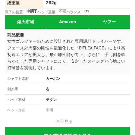
総重量
262g
中調子
不明
C1
調子の位置
ヘッド重量
バランス
楽天市場
Amazon
ヤフー
商品概要
女性ゴルファーのために設計された専用設計ドライバーです。
フェース外周部の剛性を最適化した「BiFLEX FACE」により高
初速エリアが拡大し、飛距離性能が向上。さらに、手元側を軟
らかくした専用シャフトにより、安定したスイングと心地よい
打球音を実現しています。
シャフト素材
カーボン
利き手
右
ヘッド素材
チタン
ヘッド形状
不明
全部見る