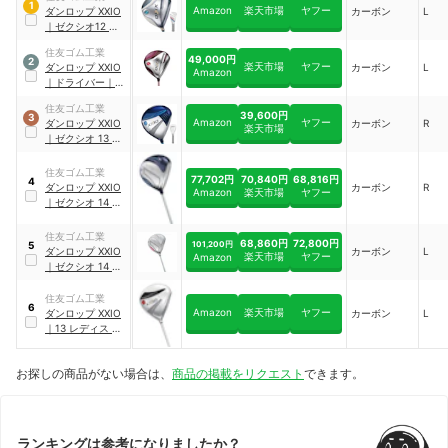
1
Amazon
楽天市場
ヤフー
ダンロップ
XXIO
カーボン
L
｜
ゼクシオ12 レ
ディース ドライバ
住友ゴム工業
ー
49,000円
2
楽天市場
ヤフー
ダンロップ
XXIO
カーボン
L
Amazon
｜
ドライバー
｜
MP1200L
住友ゴム工業
39,600円
3
Amazon
ヤフー
ダンロップ
XXIO
カーボン
R
楽天市場
｜
ゼクシオ 13 レ
ディス ドライバー
住友ゴム工業
77,702円
70,840円
68,816円
4
ダンロップ
XXIO
カーボン
R
Amazon
楽天市場
ヤフー
｜
ゼクシオ 14 レ
ディス ドライバー
住友ゴム工業
68,860円
72,800円
101,200円
5
ダンロップ
XXIO
カーボン
L
楽天市場
ヤフー
Amazon
｜
ゼクシオ 14 レ
ディスドライバー
住友ゴム工業
6
Amazon
楽天市場
ヤフー
ダンロップ
XXIO
カーボン
L
｜
13 レディス ド
ライバー
｜
10355037
お探しの商品がない場合は、
商品の掲載をリクエスト
できます。
ランキングは参考になりましたか？