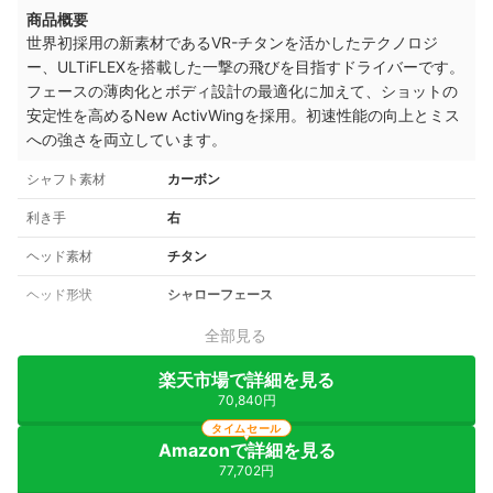
商品概要
世界初採用の新素材であるVR-チタンを活かしたテクノロジ
ー、ULTiFLEXを搭載した一撃の飛びを目指すドライバーです。
フェースの薄肉化とボディ設計の最適化に加えて、ショットの
安定性を高めるNew ActivWingを採用。初速性能の向上とミス
への強さを両立しています。
シャフト素材
カーボン
利き手
右
ヘッド素材
チタン
ヘッド形状
シャローフェース
全部見る
楽天市場で詳細を見る
70,840円
タイムセール
Amazonで詳細を見る
77,702円