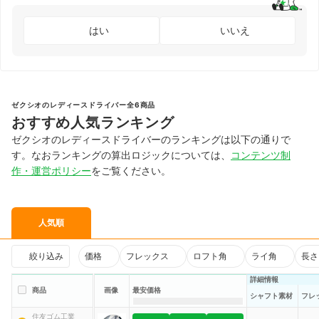
はい
いいえ
ゼクシオのレディースドライバー全6商品
おすすめ人気ランキング
ゼクシオのレディースドライバーのランキングは以下の通りで
す。なおランキングの算出ロジックについては、
コンテンツ制
作・運営ポリシー
をご覧ください。
人気順
絞り込み
価格
フレックス
ロフト角
ライ角
長さ
詳細情報
商品
画像
最安価格
シャフト素材
フレ
住友ゴム工業