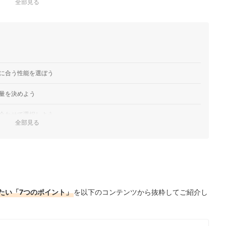
全部見る
に合う性能を選ぼう
量を決めよう
合わせて選択しよう
全部見る
ロフト角を決めよう
イ角を決定しよう
フトを確認しよう
たい「7つのポイント」
を以下のコンテンツから抜粋してご紹介し
う
ング