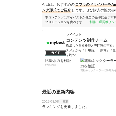
今回は、おすすめの
コブラのドライバーをAm
ング形式でご紹介
します。ぜひ購入の際の参
本コンテンツはマイベストが独自の基準に基づき
プロモーションを含みます。
制作・運営ポリシ
マイベスト
コンテンツ制作チーム
徹底した自社検証と専門家の声をもと
スメ」から「日用品」「家電」「金
ガイド
を制作中。
コンテンツ制作チームのプロフ
柔軟剤の吸水力を検証
電動ネッククーラーの冷却力を
最近の更新内容
2026.08.08
更新
ランキングを更新しました。