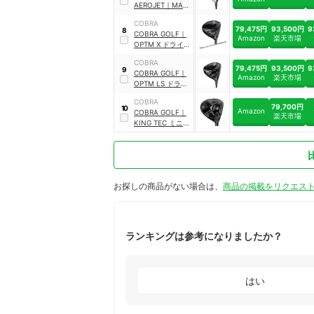
AEROJET
｜
MAX
Driver
COBRA
79,475円
93,500円
9
8
COBRA GOLF
｜
Amazon
楽天市場
OPTM X ドライバ
ー
COBRA
79,475円
93,500円
9
9
COBRA GOLF
｜
Amazon
楽天市場
OPTM LS ドライ
バー
COBRA
79,700円
10
Amazon
COBRA GOLF
｜
楽天市場
KING TEC ミニ ド
ライバー
｜
CBUDR00110
お探しの商品がない場合は、
商品の掲載をリクエス
ランキングは参考になりましたか？
はい