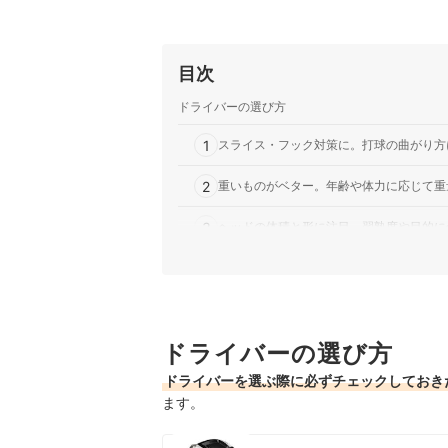
目次
ドライバーの選び方
1
スライス・フック対策に。打球の曲がり方
2
重いものがベター。年齢や体力に応じて重
3
ヘッドの体積と形に注目。習熟度や目的に
4
自分のレベルとヘッドスピードに合わせて
5
可変式も狙い目。打球のクセを考慮してラ
ドライバーの選び方
6
長さ・硬さに着目。重視する点を軸にシャ
ドライバーを選ぶ際に必ずチェックしておき
7
メーカー・ブランドごとの特徴を把握しよ
ます。
コブラのドライバー全14商品おすすめ人気ランキ