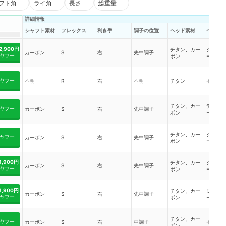
フト角
ライ角
長さ
総重量
詳細情報
シャフト素材
フレックス
利き手
調子の位置
ヘッド素材
ヘッド
2,900円
チタン、カー
シャロ
カーボン
S
右
先中調子
ヤフー
ボン
ース
ヤフー
不明
R
右
不明
チタン
不明
チタン、カー
ディー
ヤフー
カーボン
S
右
先中調子
ボン
ース
チタン、カー
シャロ
ヤフー
カーボン
S
右
先中調子
ボン
ース
1,900円
チタン、カー
シャロ
カーボン
S
右
先中調子
ヤフー
ボン
ース
1,900円
チタン、カー
シャロ
カーボン
S
右
先中調子
ヤフー
ボン
ース
チタン、カー
ヤフー
カーボン
S
右
中調子
不明
ボン