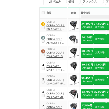
絞り込み
価格
フレックス
ロ
商品
画像
最安価格
COBRA
34,800円
34,800円
3
1
COBRA GOLF
｜
Amazon
楽天市場
DS-ADAPT X ドラ
イバー
COBRA
14,186円
2
楽天市場
COBRA GOLF
Amazon
AEROJET
｜
ドラ
イバー
COBRA
38,826円
3
楽天市場
COBRA GOLF
｜
Amazon
DS-ADAPT LS ド
ライバー
COBRA
39,947円
39,900円
4
DS-ADAPT
｜
Amazon
楽天市場
MAX-K ドライバ
ー
COBRA
36,498円
3
5
楽天市場
COBRA GOLF
｜
Amazon
DS-ADAPT MAX-
K ドライバー
COBRA
33,790円
32,900円
3
6
COBRA GOLF
｜
Amazon
楽天市場
DS-ADAPT MAX-
D ドライバー
COBRA
17,559円
7
楽天市場
COBRA GOLF
Amazon