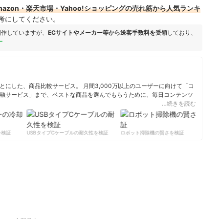
azon・楽天市場・Yahoo!ショッピングの売れ筋から人気ランキ
考にしてください。
制作していますが、
ECサイトやメーカー等から送客手数料を受領
しており、
ー
にした、商品比較サービス。 月間3,000万以上のユーザーに向けて「コ
融サービス」まで、ベストな商品を選んでもらうために、毎日コンテンツ
…続きを読む
ィール
検証
USBタイプCケーブルの耐久性を検証
ロボット掃除機の賢さを検証
サ