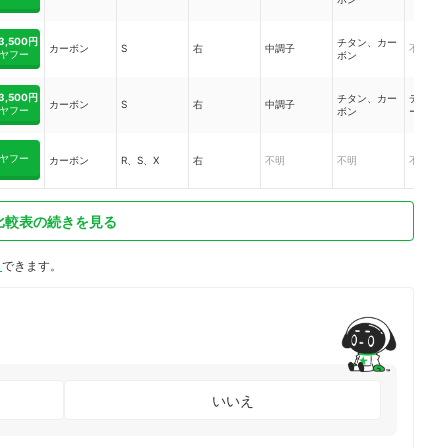
3,500円
チタン、カー
カーボン
S
右
中調子
不明
ヤフー
ボン
3,500円
チタン、カー
ディー
カーボン
S
右
中調子
ヤフー
ボン
ース
ヤフー
カーボン
R、S、X
右
不明
不明
不明
比較表の続きを見る
ト
できます。
いいえ