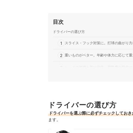
目次
ドライバーの選び方
1
スライス・フック対策に。打球の曲がり方
2
重いものがベター。年齢や体力に応じて重
3
ヘッドの体積と形に注目。習熟度や目的に
4
自分のレベルとヘッドスピードに合わせて
5
可変式も狙い目。打球のクセを考慮してラ
ドライバーの選び方
6
長さ・硬さに着目。重視する点を軸にシャ
ドライバーを選ぶ際に必ずチェックしておき
7
メーカー・ブランドごとの特徴を把握しよ
ます。
ヤマハのドライバー全15商品おすすめ人気ランキ