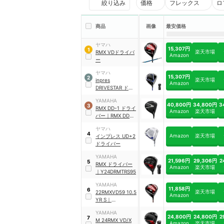
絞り込み
価格
フレックス
ロ
商品
画像
最安価格
ヤマハ
15,307円
1
楽天市場
RMX VDドライバ
Amazon
ー
ヤマハ
15,307円
2
楽天市場
inpres
Amazon
DRIVESTAR ドラ
イバー
YAMAHA
40,800円
34,800円
3
3
RMX DD-1 ドライ
Amazon
楽天市場
バー
｜
RMX DD-1
26 DR TENSEI-
ヤマハ
GR
4
Amazon
楽天市場
インプレス UD+2
ドライバー
YAMAHA
21,596円
29,306円
2
5
RMX ドライバー
Amazon
楽天市場
｜
Y24DRMTRS95
YAMAHA
11,858円
6
楽天市場
22RMXVD59 10.5
Amazon
YR S
｜
Y22DR59YRS105
YAMAHA
24,800円
24,800円
2
7
M 24RMX VD/X
Amazon
楽天市場