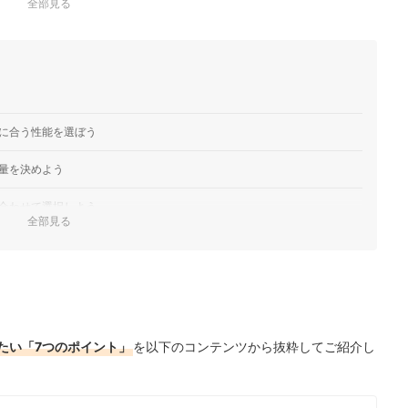
全部見る
に合う性能を選ぼう
量を決めよう
合わせて選択しよう
全部見る
ロフト角を決めよう
イ角を決定しよう
フトを確認しよう
たい「7つのポイント」
を以下のコンテンツから抜粋してご紹介し
う
ング