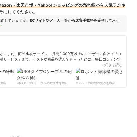
azon・楽天市場・Yahoo!ショッピングの売れ筋から人気ランキ
考にしてください。
制作していますが、
ECサイトやメーカー等から送客手数料を受領
しており、
ー
にした、商品比較サービス。 月間3,000万以上のユーザーに向けて「コ
融サービス」まで、ベストな商品を選んでもらうために、毎日コンテンツ
…続きを読む
ィール
検証
USBタイプCケーブルの耐久性を検証
ロボット掃除機の賢さを検証
サ