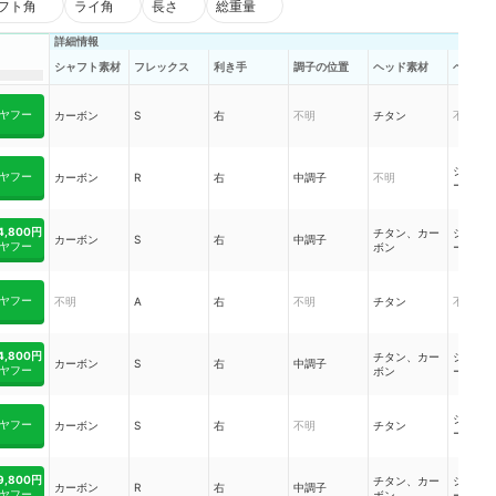
フト角
ライ角
長さ
総重量
詳細情報
シャフト素材
フレックス
利き手
調子の位置
ヘッド素材
ヘッド
ヤフー
カーボン
S
右
不明
チタン
不明
シャロ
ヤフー
カーボン
R
右
中調子
不明
ース
4,800円
チタン、カー
シャロ
カーボン
S
右
中調子
ヤフー
ボン
ース
ヤフー
不明
A
右
不明
チタン
不明
4,800円
チタン、カー
シャロ
カーボン
S
右
中調子
ヤフー
ボン
ース
シャロ
ヤフー
カーボン
S
右
不明
チタン
ース
9,800円
チタン、カー
シャロ
カーボン
R
右
中調子
ヤフー
ボン
ース