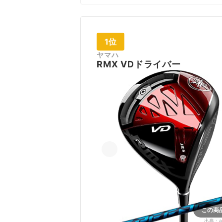
1位
ヤマハ
RMX VDドライバー
この商
出典：
a