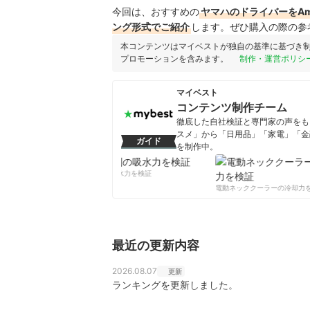
今回は、おすすめの
ヤマハのドライバーをAm
ング形式でご紹介
します。ぜひ購入の際の参
本コンテンツはマイベストが独自の基準に基づき
プロモーションを含みます。
制作・運営ポリシ
マイベスト
コンテンツ制作チーム
徹底した自社検証と専門家の声をもと
スメ」から「日用品」「家電」「金
ガイド
を制作中。
コンテンツ制作チームのプロフ
柔軟剤の吸水力を検証
電動ネッククーラーの冷却力を
最近の更新内容
2026.08.07
更新
ランキングを更新しました。