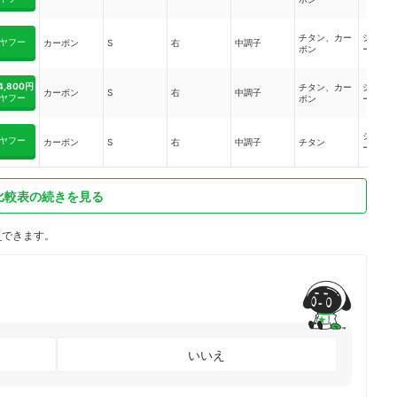
チタン、カー
シャロ
ヤフー
カーボン
S
右
中調子
ボン
ース
4,800円
チタン、カー
シャロ
カーボン
S
右
中調子
ヤフー
ボン
ース
シャロ
ヤフー
カーボン
S
右
中調子
チタン
ース
比較表の続きを見る
ト
できます。
いいえ