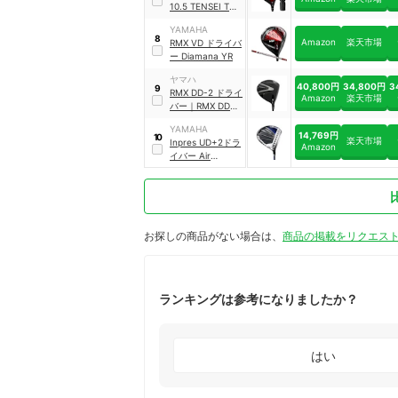
10.5 TENSEI TR R
｜
Y24DRXTRR105
YAMAHA
8
Amazon
楽天市場
RMX VD ドライバ
ー Diamana YR
ヤマハ
40,800円
34,800円
3
9
RMX DD-2 ドライ
Amazon
楽天市場
バー
｜
RMX DD-2
26 DR TENSEI-
YAMAHA
GR
14,769円
10
楽天市場
Inpres UD+2ドラ
Amazon
イバー Air
Speeder for
Yamaha
｜
Y21DIUS105
お探しの商品がない場合は、
商品の掲載をリクエス
ランキングは参考になりましたか？
はい