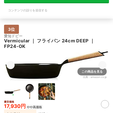
コンテンツの誤りを送信する
3位
愛知ドビー
Vermicular
｜
フライパン 24cm DEEP
｜
FP24-OK
この商品を見る
出典：
amazon.co.jp
最安価格
17,930円
やや高価格