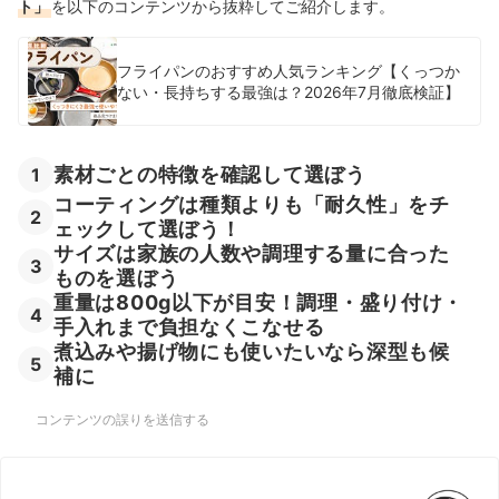
ト」
を以下のコンテンツから抜粋してご紹介します。
フライパンのおすすめ人気ランキング【くっつか
ない・長持ちする最強は？2026年7月徹底検証】
素材ごとの特徴を確認して選ぼう
1
コーティングは種類よりも「耐久性」をチ
2
ェックして選ぼう！
サイズは家族の人数や調理する量に合った
3
ものを選ぼう
重量は800g以下が目安！調理・盛り付け・
4
手入れまで負担なくこなせる
煮込みや揚げ物にも使いたいなら深型も候
5
補に
コンテンツの誤りを送信する