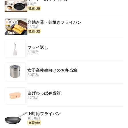
7商品
徹底比較
卵焼き器・卵焼きフライパン
23商品
徹底比較
フライ返し
59商品
女子高校生向けのお弁当箱
30商品
曲げわっぱ弁当箱
42商品
IH対応フライパン
108商品
徹底比較