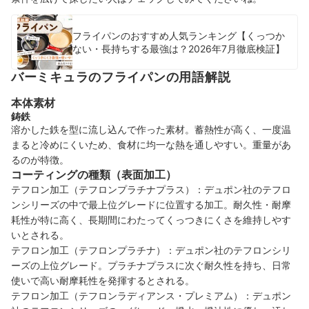
フライパンのおすすめ人気ランキング【くっつか
ない・長持ちする最強は？2026年7月徹底検証】
バーミキュラのフライパンの用語解説
本体素材
鋳鉄
溶かした鉄を型に流し込んで作った素材。蓄熱性が高く、一度温
まると冷めにくいため、食材に均一な熱を通しやすい。重量があ
るのが特徴。
コーティングの種類（表面加工）
テフロン加工（テフロンプラチナプラス）：デュポン社のテフロ
ンシリーズの中で最上位グレードに位置する加工。耐久性・耐摩
耗性が特に高く、長期間にわたってくっつきにくさを維持しやす
いとされる。
テフロン加工（テフロンプラチナ）：デュポン社のテフロンシリ
ーズの上位グレード。プラチナプラスに次ぐ耐久性を持ち、日常
使いで高い耐摩耗性を発揮するとされる。
テフロン加工（テフロンラディアンス・プレミアム）：デュポン