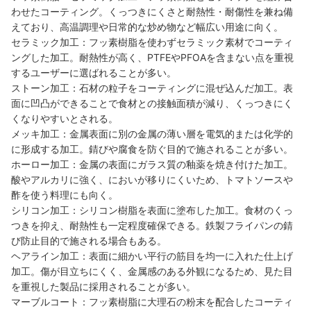
わせたコーティング。くっつきにくさと耐熱性・耐傷性を兼ね備
えており、高温調理や日常的な炒め物など幅広い用途に向く。
セラミック加工：フッ素樹脂を使わずセラミック素材でコーティ
ングした加工。耐熱性が高く、PTFEやPFOAを含まない点を重視
するユーザーに選ばれることが多い。
ストーン加工：石材の粒子をコーティングに混ぜ込んだ加工。表
面に凹凸ができることで食材との接触面積が減り、くっつきにく
くなりやすいとされる。
メッキ加工：金属表面に別の金属の薄い層を電気的または化学的
に形成する加工。錆びや腐食を防ぐ目的で施されることが多い。
ホーロー加工：金属の表面にガラス質の釉薬を焼き付けた加工。
酸やアルカリに強く、においが移りにくいため、トマトソースや
酢を使う料理にも向く。
シリコン加工：シリコン樹脂を表面に塗布した加工。食材のくっ
つきを抑え、耐熱性も一定程度確保できる。鉄製フライパンの錆
び防止目的で施される場合もある。
ヘアライン加工：表面に細かい平行の筋目を均一に入れた仕上げ
加工。傷が目立ちにくく、金属感のある外観になるため、見た目
を重視した製品に採用されることが多い。
マーブルコート：フッ素樹脂に大理石の粉末を配合したコーティ