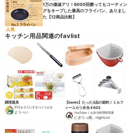
1万の価値アリ！6000回擦ってもコーティン
グをキープした最高のフライパン、ありまし
た【12商品比較】
人気
キッチン用品関連のfavlist
調理器具
【bento】たった3品の節約！ミルフ
平日をラクにするつくりおき
ィーユカツ弁当＃603
ようへい
YouTuber / お弁当料理研究家
にぎりっ娘。nigiricco