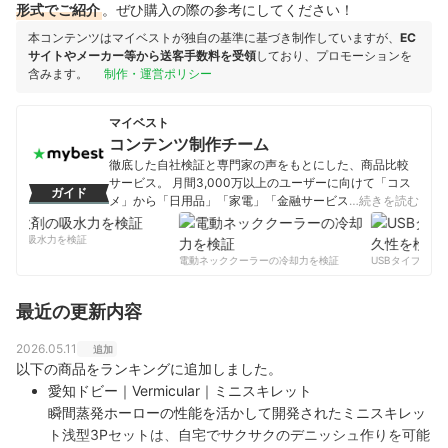
形式でご紹介
。ぜひ購入の際の参考にしてください！
本コンテンツはマイベストが独自の基準に基づき制作していますが、
EC
サイトやメーカー等から送客手数料を受領
しており、プロモーションを
含みます。
制作・運営ポリシー
マイベスト
コンテンツ制作チーム
徹底した自社検証と専門家の声をもとにした、商品比較
サービス。 月間3,000万以上のユーザーに向けて「コス
ガイド
メ」から「日用品」「家電」「金融サービス」まで、ベ
…続きを読む
ストな商品を選んでもらうために、毎日コンテンツを制
作中。
剤の吸水力を検証
コンテンツ制作チームのプロフィール
電動ネッククーラーの冷却力を検証
USBタイプCケー
最近の更新内容
2026.05.11
追加
以下の商品をランキングに追加しました。
愛知ドビー｜Vermicular｜ミニスキレット
瞬間蒸発ホーローの性能を活かして開発されたミニスキレッ
ト浅型3Pセットは、自宅でサクサクのデニッシュ作りを可能