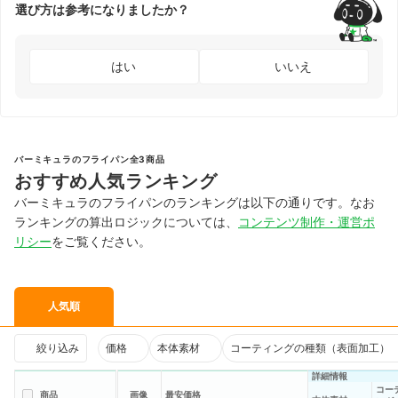
選び方は参考になりましたか？
はい
いいえ
バーミキュラのフライパン全3商品
おすすめ人気ランキング
バーミキュラのフライパンのランキングは以下の通りです。なお
ランキングの算出ロジックについては、
コンテンツ制作・運営ポ
リシー
をご覧ください。
人気順
絞り込み
価格
本体素材
コーティングの種類（表面加工）
詳細情報
コー
商品
画像
最安価格