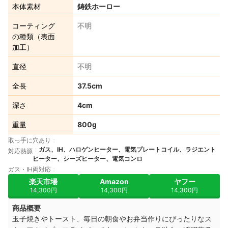
本体素材
鋳鉄ホーロー
コーティング
不明
の種類（表面
加工）
直径
不明
全長
37.5cm
深さ
4cm
重量
800g
取っ手に穴あり
ガス、IH、ハロゲンヒーター、電気プレートコイル、ラジエント
対応熱源
ヒーター、シーズヒーター、電気コンロ
ガス・IH両対応
楽天市場
Amazon
ヤフー
14,300円
14,300円
14,300円
商品概要
玉子焼きやトースト、毎日の朝食やお弁当作りにぴったりなス