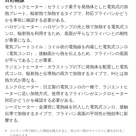
対応熱源
セラミックヒーター：セラミック素子を発熱体とした電気式の加
熱プレート。輻射熱で加熱するタイプで、対応フライパンかどう
かを事前に確認する必要がある。
ハロゲンヒーター：ハロゲンランプの光と熱で加熱する電気式コ
ンロ。輻射熱を利用するため、底面が平らなフライパンとの相性
が重要になる。
電気プレートコイル：コイル状の電熱線を内蔵した電気式コンロ
（電気コンロ）。接触面から熱を伝えるため、フライパンの底面
が平らであることが重要。
ラジエントヒーター：ガラストップの下に発熱体を配置した電気
式コンロ。輻射熱と伝導熱の両方で加熱するタイプで、IHとは加
熱方式が異なる。
エンクロヒーター：日立製の電気コンロの一種で、ラジエントヒ
ーターに近い加熱方式。使用するフライパンがエンクロヒーター
対応かどうかを確認する必要がある。
シーズヒーター：金属管に電熱線を封入した電気式コンロ。接触
伝導で加熱するタイプで、フライパン底面の平坦性が熱効率に影
響する。
コンテンツ内で紹介した商品を購入すると、売上の一部がマイベストに還元されるこ
とがあります。