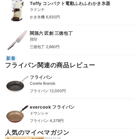
Toffy コンパクト電動ふわふわかき氷器
ラドンナ
|
かき氷機
6,930円
関孫六 匠創 三徳包丁
貝印
|
三徳包丁
2,660円
新着
フライパン関連の商品レビュー
フライパン
Corelle Brands
|
フライパン
12,000円
evercook フライパン
ドウシシャ
|
フライパン
4,378円
人気のマイべマガジン
2024.10.08