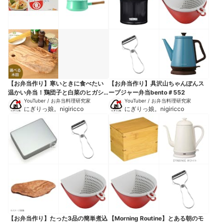
【お弁当作り】寒いときに食べたい
【お弁当作り】具沢山ちゃんぽんス
温かい弁当！鶏団子と白菜のヒガシ
ープジャー弁当bento＃552
マルスープbento＃933
YouTuber / お弁当料理研究家
YouTuber / お弁当料理研究家
にぎりっ娘。nigiricco
にぎりっ娘。nigiricco
【お弁当作り】たった3品の簡単煮込
【Morning Routine】とある朝のモ