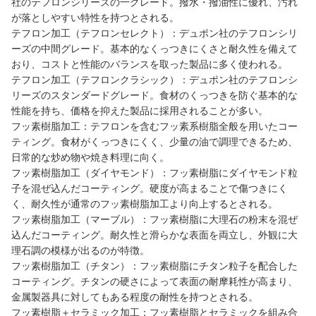
社のテフロンシリーズの一グレード。撥水・撥油性に優れ、汚れ
が落としやすい特性を持つとされる。
テフロン加工（テフロンセレクト）：デュポン社のテフロンシリ
ーズの中間グレード。基本的なくっつきにくさと耐久性を備えて
おり、コストと性能のバランスを取った製品に多く使われる。
テフロン加工（テフロンクラシック）：デュポン社のテフロンシ
リーズのスタンダードグレード。食材のくっつきを防ぐ基本的な
性能を持ち、価格を抑えた製品に採用されることが多い。
フッ素樹脂加工：テフロンを含むフッ素系樹脂全般を用いたコー
ティング。食材がくっつきにくく、少量の油で調理できるため、
日常的な炒め物や焼き料理に向く。
フッ素樹脂加工（ダイヤモンド）：フッ素樹脂にダイヤモンド粒
子を混ぜ込んだコーティング。硬度が高まることで傷つきにく
く、耐久性が通常のフッ素樹脂加工より向上するとされる。
フッ素樹脂加工（マーブル）：フッ素樹脂に大理石の粉末を混ぜ
込んだコーティング。耐久性と滑らかな表面を両立し、外観に大
理石調の模様が出るのが特徴。
フッ素樹脂加工（チタン）：フッ素樹脂にチタン粒子を配合した
コーティング。チタンの硬さによって表面の耐摩耗性が高まり、
金属製器具に対してもある程度の耐性を持つとされる。
フッ素樹脂＋セラミック加工：フッ素樹脂とセラミックを組み合