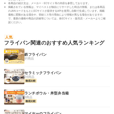
各商品の紹介文は、メーカー・ECサイト等の内容を参照しております。
掲載されている情報は、マイベストが独自にリサーチした時点の情報、または各商品
のJANコードをもとにECサイトが提供するAPIを使用し自動で生成しています。掲載
価格に変動がある場合や、登録ミス等の理由により情報が異なる場合がありますの
で、最新の価格や商品の詳細等については、各ECサイト・販売店・メーカーよりご確
認ください。
人気
フライパン関連のおすすめ人気ランキング
鉄フライパン
91商品
セラミックフライパン
36商品
徹底比較
ランチボウル・丼型弁当箱
9商品
徹底比較
マイヤーのフライパン