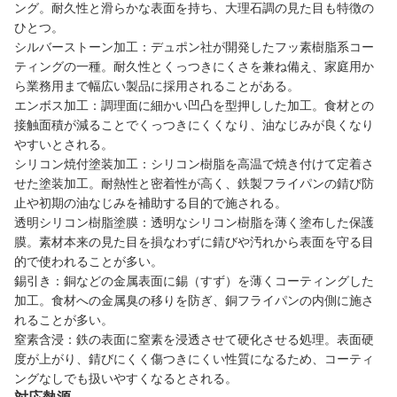
ング。耐久性と滑らかな表面を持ち、大理石調の見た目も特徴の
ひとつ。
シルバーストーン加工：デュポン社が開発したフッ素樹脂系コー
ティングの一種。耐久性とくっつきにくさを兼ね備え、家庭用か
ら業務用まで幅広い製品に採用されることがある。
エンボス加工：調理面に細かい凹凸を型押しした加工。食材との
接触面積が減ることでくっつきにくくなり、油なじみが良くなり
やすいとされる。
シリコン焼付塗装加工：シリコン樹脂を高温で焼き付けて定着さ
せた塗装加工。耐熱性と密着性が高く、鉄製フライパンの錆び防
止や初期の油なじみを補助する目的で施される。
透明シリコン樹脂塗膜：透明なシリコン樹脂を薄く塗布した保護
膜。素材本来の見た目を損なわずに錆びや汚れから表面を守る目
的で使われることが多い。
錫引き：銅などの金属表面に錫（すず）を薄くコーティングした
加工。食材への金属臭の移りを防ぎ、銅フライパンの内側に施さ
れることが多い。
窒素含浸：鉄の表面に窒素を浸透させて硬化させる処理。表面硬
度が上がり、錆びにくく傷つきにくい性質になるため、コーティ
ングなしでも扱いやすくなるとされる。