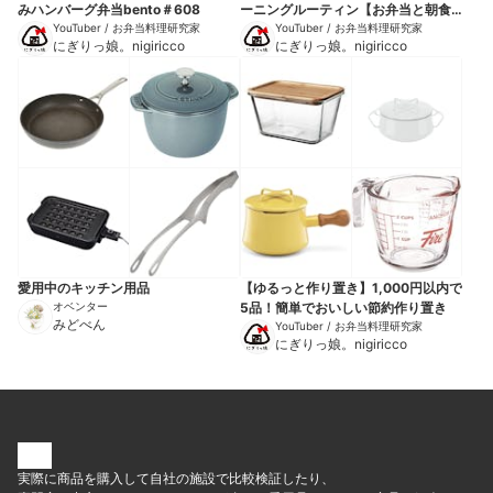
みハンバーグ弁当bento＃608
ーニングルーティン【お弁当と朝食
YouTuber / お弁当料理研究家
作り】
YouTuber / お弁当料理研究家
にぎりっ娘。nigiricco
にぎりっ娘。nigiricco
愛用中のキッチン用品
【ゆるっと作り置き】1,000円以内で
オベンター
5品！簡単でおいしい節約作り置き
みどべん
YouTuber / お弁当料理研究家
にぎりっ娘。nigiricco
実際に商品を購入して自社の施設で比較検証したり、