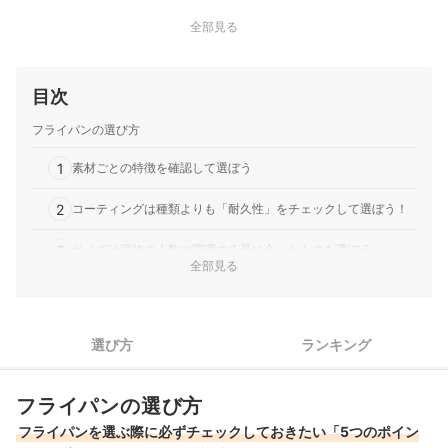
にします。直径9cm、重量0.13kgの鋳鉄ホーロー製本体は耐
全部見る
熱温度300℃を誇り、オーブンやトースターでの調理後、食
洗機で丸洗い可能。パ…
目次
フライパンの選び方
1
素材ごとの特徴を確認して選ぼう
2
コーティングは種類よりも「耐久性」をチェックして選ぼう！
3
サイズは家族の人数や調理する量に合ったものを選ぼう
全部見る
重量は800g以下が目安！調理・盛り付け・手入れまで負担なく
4
こなせる
5
選び方
ランキング
煮込みや揚げ物にも使いたいなら深型も候補に
バーミキュラのフライパン全3商品おすすめ人気ランキング
フライパンの選び方
バーミキュラのフライパンの売れ筋ランキングもチェック！
フライパンを選ぶ際に必ずチェックしておきたい「5つのポイン