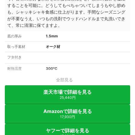
することを可能に。どうしてもべちゃついてしまうもやし炒め
も、シャッキシャキ食感に仕上がります。手間なシーズニング
が不要なうえ、いつもの洗剤でウッドハンドルまで丸洗いでき
て、常に清潔に保てますよ。
底の厚み
1.5mm
取っ手素材
オーク材
フタ付き
耐熱温度
300℃
全部見る
楽天市場で詳細を見る
25,440円
Amazonで詳細を見る
17,930円
ヤフーで詳細を見る