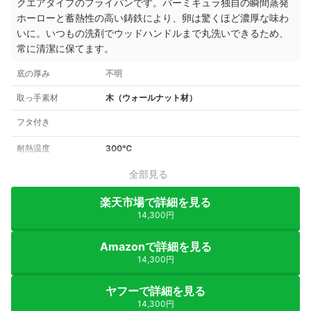
クエアタイプのフライパンです。バーミキュラ独自の瞬間蒸発
ホーローと蓄熱性の高い鋳鉄により、卵は驚くほど濃厚な味わ
いに。いつもの洗剤でウッドハンドルまで丸洗いできるため、
常に清潔に保てます。
底の厚み
不明
取っ手素材
木（ウォールナット材）
フタ付き
耐熱温度
300℃
全部見る
楽天市場で詳細を見る
14,300円
Amazonで詳細を見る
14,300円
ヤフーで詳細を見る
14,300円