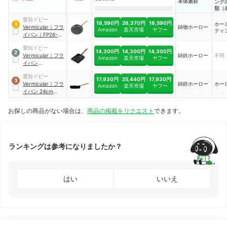
本体素材
ング
類（
加工
愛知ドビー
18,590円
26,370円
18,590円
ホー
1
Vermicular
｜
フラ
鋳物ホーロー
Amazon
楽天市場
ヤフー
ティ
イパン
｜
FP26-
WN
愛知ドビー
14,300円
14,300円
14,300円
2
Vermicular
｜
フラ
鋳鉄ホーロー
不明
Amazon
楽天市場
ヤフー
イパン
EGG&TOAST
｜
愛知ドビー
FPET-WN
17,930円
25,440円
17,930円
3
Vermicular
｜
フラ
鋳鉄ホーロー
ホー
Amazon
楽天市場
ヤフー
イパン 24cm
DEEP
｜
FP24-OK
お探しの商品がない場合は、
商品の掲載をリクエスト
できます。
ランキングは参考になりましたか？
はい
いいえ