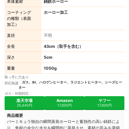
本体素材
鋳鉄ホーロー
コーティング
ホーロー加工
の種類（表面
加工）
直径
不明
全長
43cm（取手を含む）
深さ
5cm
重量
1050g
取っ手に穴あり
ガス、IH、ハロゲンヒーター、ラジエントヒーター、シーズヒー
対応熱源
ター
ガス・IH両対応
楽天市場
Amazon
ヤフー
25,440円
17,930円
17,930円
商品概要
バーミキュラ独自の瞬間蒸発ホーローと蓄熱性の高い鋳鉄によ
り、食材の余分な水分を瞬間的に蒸発させ、素材の旨みを凝縮