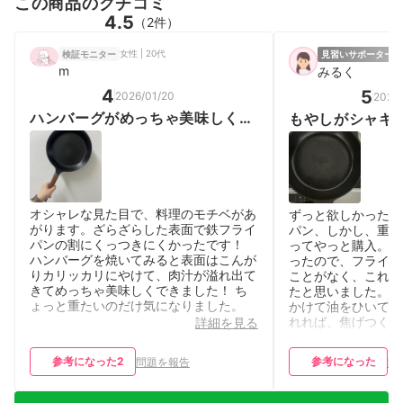
この商品のクチコミ
4.5
（2件）
女性 | 20代
検証モニター
見習いサポーター
女
m
みるく
4
5
2026/01/20
2026
ハンバーグがめっちゃ美味しく焼
もやしがシャキ
けた！
オシャレな見た目で、料理のモチベがあ
ずっと欲しかったバ
がります。ざらざらした表面で鉄フライ
パン、しかし、重さ
パンの割にくっつきにくかったです！
ってやっと購入。使
ハンバーグを焼いてみると表面はこんが
ったので、フライパ
りカリッカリにやけて、肉汁が溢れ出て
ことがなく、これな
きてめっちゃ美味しくできました！ ち
たと思いました。 
ょっと重たいのだけ気になりました。
かけて油をひいて煙
れれば、焦げつくこ
詳細を見る
く仕上がりになりま
が、本当にシャキシ
参考になった
2
参考になった
問題を報告
問
動しました。 洗う
ため、￼汚れがさっ
しやすいです。 次