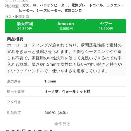
ガス、IH、ハロゲンヒーター、電気プレートコイル、ラジエント
対応熱源
ヒーター、シーズヒーター、電気コンロ
ガス・IH両対応
楽天市場
Amazon
ヤフー
26,370円
18,590円
18,590円
商品概要
ホーローコーティングが施されており、瞬間蒸発性能で素材の
旨みをぎゅっと凝縮させられます。面倒なシーズニングや油返
しも不要で、
家庭用の中性洗剤を使って丸洗いできるのでお手
入れも簡単。
薄さ約1.5mmで女性にも扱いやすい軽さと持ちや
すいウッドハンドルで、使いやすさを追求しています。
底の厚み
1.5mm
取っ手素材
オーク材、ウォールナット材
フタ付き
耐熱温度
300℃（本体）
全部見る