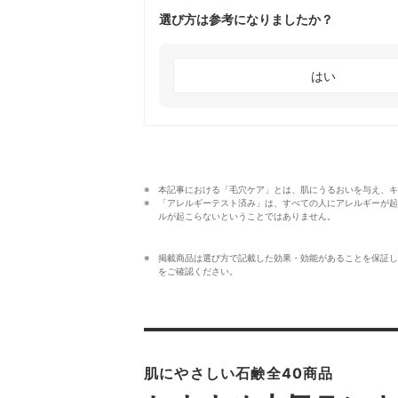
選び方は参考になりましたか？
はい
本記事における「毛穴ケア」とは、肌にうるおいを与え、キ
「アレルギーテスト済み」は、すべての人にアレルギーが起
ルが起こらないということではありません。　　
掲載商品は選び方で記載した効果・効能があることを保証し
をご確認ください。
肌にやさしい石鹸全40商品