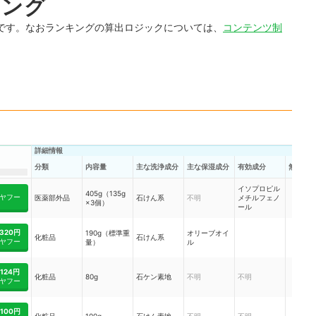
キング
です。なおランキングの算出ロジックについては、
コンテンツ制
詳細情報
分類
内容量
主な洗浄成分
主な保湿成分
有効成分
無香料
イソプロピル
405g（135g
ヤフー
医薬部外品
石けん系
不明
メチルフェノ
×3個）
ール
320円
190g（標準重
オリーブオイ
化粧品
石けん系
ヤフー
量）
ル
124円
化粧品
80g
石ケン素地
不明
不明
ヤフー
100円