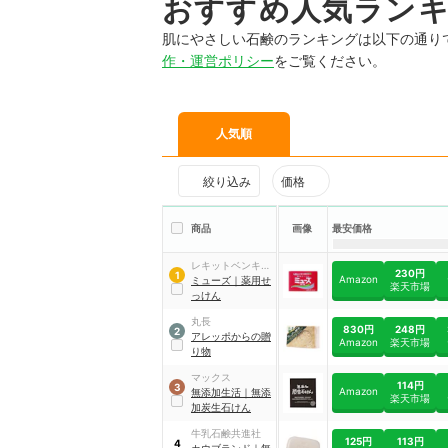
おすすめ人気ラン
肌にやさしい石鹸のランキングは以下の通り
作・運営ポリシー
をご覧ください。
人気順
絞り込み
価格
商品
画像
最安価格
レキットベンキー
230円
1
Amazon
ザー・ジャパン
ミューズ
｜
薬用せ
楽天市場
っけん
丸長
830円
248円
2
アレッポからの贈
Amazon
楽天市場
り物
マックス
114円
3
Amazon
無添加生活
｜
無添
楽天市場
加炭生石けん
牛乳石鹸共進社
125円
113円
4