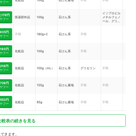
化粧品
100g
石けん素地
不明
不明
ヤフー
イソプロピル
2,179円
医薬部外品
100g
石けん系
メチルフェノ
ヤフー
ール、グリチ
ルリチン酸ジ
カリウム
435円
不明
180g×2
石けん系
不明
ヤフー
193円
化粧品
100g
石けん系
不明
ヤフー
218円
化粧品
100g（mL）
石けん系
グリセリン
不明
ヤフー
726円
化粧品
155g
石けん素地
不明
不明
ヤフー
553円
化粧品
85g
石けん素地
不明
不明
ヤフー
比較表の続きを見る
ト
できます。