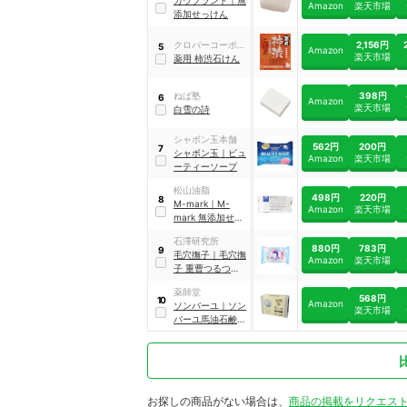
カウブランド
｜
無
Amazon
楽天市場
添加せっけん
2,156円
クロバーコーポレ
5
Amazon
楽天市場
ーション
薬用 柿渋石けん
398円
ねば塾
6
Amazon
楽天市場
白雪の詩
シャボン玉本舗
562円
200円
7
シャボン玉
｜
ビュ
Amazon
楽天市場
ーティーソープ
松山油脂
498円
220円
8
M-mark
｜
M-
Amazon
楽天市場
mark 無添加せっ
けん
石澤研究所
880円
783円
9
毛穴撫子
｜
毛穴撫
Amazon
楽天市場
子 重曹つるつる石
鹸
薬師堂
568円
10
Amazon
ソンバーユ
｜
ソン
楽天市場
バーユ馬油石鹸
｜
0312
お探しの商品がない場合は、
商品の掲載をリクエス