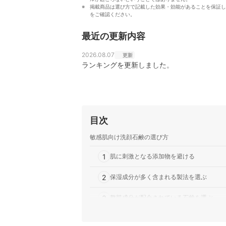
掲載商品は選び方で記載した効果・効能があることを保証し
をご確認ください。
最近の更新内容
2026.08.07
更新
ランキングを更新しました。
目次
敏感肌向け洗顔石鹸の選び方
1
肌に刺激となる添加物を避ける
2
保湿成分が多く含まれる製法を選ぶ
3
整肌成分が配合されている石鹸を選ぶ
肌にやさしい石鹸全40商品おすすめ人気ランキン