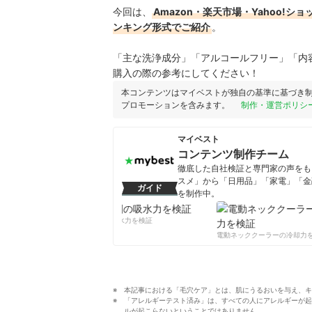
今回は、
Amazon・楽天市場・Yahoo
ンキング形式でご紹介
。
「主な洗浄成分」「アルコールフリー」「内
購入の際の参考にしてください！
本コンテンツはマイベストが独自の基準に基づき
プロモーションを含みます。
制作・運営ポリシ
マイベスト
コンテンツ制作チーム
徹底した自社検証と専門家の声をもと
スメ」から「日用品」「家電」「金
ガイド
を制作中。
コンテンツ制作チームのプロフ
柔軟剤の吸水力を検証
電動ネッククーラーの冷却力を
本記事における「毛穴ケア」とは、肌にうるおいを与え、キ
「アレルギーテスト済み」は、すべての人にアレルギーが起
ルが起こらないということではありません。　　