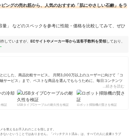
!ショッピングの売れ筋から、人気のおすすめ「肌にやさしい石鹸」をラ
容量」 などのスペックを参考に性能・価格を比較してみて、ぜひ
制作していますが、
ECサイトやメーカー等から送客手数料を受領
しており、
ー
にした、商品比較サービス。 月間3,000万以上のユーザーに向けて「コ
融サービス」まで、ベストな商品を選んでもらうために、毎日コンテンツ
…続きを読む
ィール
検証
USBタイプCケーブルの耐久性を検証
ロボット掃除機の賢さを検証
サ
メを整えるお手入れのことを指します。
きないということではありません。「パッチテスト済み」は、すべての人に皮膚トラブ