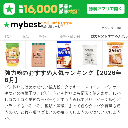
小麦粉・薄力粉おすすめ
商品比較サービス
マイページ
検索
強力粉のおすすめ人気ラ
TOP
食品
粉類
小麦粉・薄力粉
強力粉のおすすめ人気ランキング【2026年
8月】
パン作りには欠かせない強力粉。クッキー・スコーン・パンケー
キなどのお菓子や、ピザ・うどん作りにも幅広く使えます。しか
しコストコや業務スーパーなどでも売られており、イーグルなど
ブランドもいろいろ。種類・等級によって色やタンパク質量も違
うので、どれを選べばよいのか迷ってしまうのではないでしょう
か。