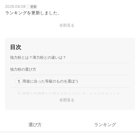
2026.08.08
更新
ランキングを更新しました。
全部見る
目次
強力粉とは？薄力粉との違いは？
強力粉の選び方
1
用途に合った等級のものを選ぼう
2
国産か外国産か？求める仕上がりにあったものをチョイス
全部見る
3
環境や健康に配慮したいなら、有機栽培小麦をチョイス
強力粉全49商品おすすめ人気ランキング
選び方
ランキング
準強力粉がないときは強力粉や薄力粉で代用できる？