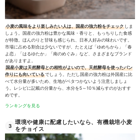
小麦の風味をより楽しみたい人は、国産の強力粉をチェック
しま
しょう。国産の強力粉は豊かな風味・香りと、もっちりした食感
が特徴。ほんのりと甘味も感じられ、日本人好みの味わいです。
市場に占める割合は少ないですが、たとえば「ゆめちから」「春
よ恋」「はるゆたか」「南のめぐみ」など、さまざまなブランド
がありますよ。
国産小麦は天然酵母との相性がよいので、天然酵母を使ったパン
作りにも向いている
でしょう。ただし国産の強力粉は外国産に比
べて水分量が多いため、生地がベタつかないよう注意しましょ
う。レシピに記載の分量から、水分を5～10％減らすのがおすす
めです。
ランキングを見る
環境や健康に配慮したいなら、有機栽培小麦
3
をチョイス