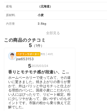
産地
（北海道）
原材料.
小麦
内容量
2.5kg
全部見る
この商品のクチコミ
5
（1件）
ベテランサポーター
男性 | 40代
joe653153
5
2025/03/24
香りとモチモチ感が段違い、こだ
わるなら春よ恋
ホームベーカリーで使ってみて、その違
いに驚きました。焼き上がりの香りが豊
かで、外はパリッと中はモチっと仕上が
る理想のパンに。国産小麦にこだわりた
い人にはぴったりで、リピート確定。粉
に少しツヤがあって、扱いやすいのもポ
イントです。市販の粉から乗り換えて正
解でした。