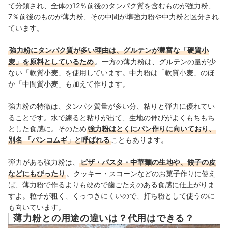
て分類され、全体の12％前後のタンパク質を含むものが強力粉、
7％前後のものが薄力粉、その中間が準強力粉や中力粉と区分され
ています。
強力粉にタンパク質が多い理由は、グルテンが豊富な「硬質小
麦」を原料としているため
。一方の薄力粉は、グルテンの量が少
ない「軟質小麦」を使用しています。中力粉は「軟質小麦」のほ
か「中間質小麦」も加えて作ります。
強力粉の特徴は、
タンパク質量が多い分、粘りと弾力に優れてい
ることです。
水で練ると粘りが出て、生地の伸びがよくもちもち
とした食感に。そのため
強力粉はとくにパン作りに向いており、
別名
「パンコムギ」と呼ばれる
こともあります。
弾力がある
強力粉は、
ピザ・パスタ・中華麺の生地や、餃子の皮
などにもぴったり
。クッキー・スコーンなどのお菓子作りに使え
ば、薄力粉で作るよりも硬めで歯ごたえのある食感に仕上がりま
すよ。粒子が粗く、
くっつきにくいので、打ち粉として使うのに
も向いています。
薄力粉との用途の違いは？代用はできる？