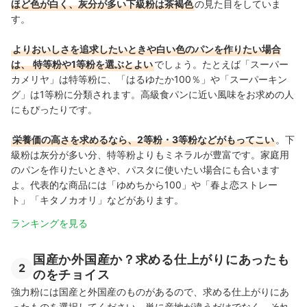
ほど色が白く、灰分が多い下級粉は茶褐色
の見た目をしていま
す。
よりおいしさを追求したいときや白い色のパンを作りたい場合
は、
特等粉や1等粉を選ぶとよい
でしょう。たとえば「スーパー
カメリヤ」は特等粉に、「はるゆたか100％」や「スーパーキン
グ」は1等粉に分類されます。高級食パンに近い風味をお求めの人
にもぴったりです。
栄養価の高さを求めるなら、2等粉・3等粉などがもってこい
。下
級粉は灰分が多い分、特等粉よりもミネラルが豊富です。家庭用
のパンを作りたいときや、パスタに使いたい場合にも合います
よ。代表的な商品には「ゆめちから100」や「春よ恋ストレー
ト」「キタノカオリ」などがあります。
ランキングを見る
国産か外国産か？求める仕上がりにあったも
2
のをチョイス
強力粉には国産と外国産のものがあるので、求める仕上がりにあ
ったものを選択してください。単に産地が違うだけでなく、それ