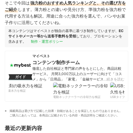
そこで今回は
強力粉のおすすめ人気ランキングと、その選び方を
ご紹介
します。薄力粉との違いや見分け方、準強力粉を強力粉で
代用する方法も解説。用途に合った強力粉を選んで、パンやお菓
子作りに活用してくださいね。
本コンテンツはマイベストが独自の基準に基づき制作していますが、
EC
サイトやメーカー等から送客手数料を受領
しており、プロモーションを
含みます。
制作・運営ポリシー
マイベスト
コンテンツ制作チーム
徹底した自社検証と専門家の声をもとにした、商品比較
サービス。 月間3,000万以上のユーザーに向けて「コス
ガイド
メ」から「日用品」「家電」「金融サービス」まで、ベ
…続きを読む
ストな商品を選んでもらうために、毎日コンテンツを制
作中。
剤の吸水力を検証
コンテンツ制作チームのプロフィール
電動ネッククーラーの冷却力を検証
USBタイプCケー
掲載商品は選び方で記載した効果・効能があることを保証したものではありません。
ご購入にあたっては、各商品に記載されている内容・商品説明をご確認ください。
最近の更新内容