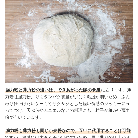
強力粉と薄力粉の違いは、できあがった際の食感
にあります。薄
力粉は強力粉よりもタンパク質量が少なく粘度が弱いため、ふん
わり仕上げたいケーキやサクサクとした軽い食感のクッキーにう
ってつけ。天ぷらやムニエルなどの料理にも、粒子が細かい薄力
粉が向いています。
強力粉も薄力粉も同じ小麦粉なので、互いに代用することは可能
ですが、食感には大きく差が出やすいため、思い通りの仕上がり