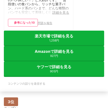
段使いの食パンから、リッチな菓子パ
ン、ハード系のパンまで、どんな種類の
パンでも安定して美味しく焼けるので、
詳細を見る
まさにプロ仕様の強力粉だと感じていま
す。パン作りの楽しさがさらに広がりま
参考になった
10
問題を報告
した。 自宅で本格的なパンを焼きたい
方には、ぜひ一度試していただきたい逸
品です。
楽天市場で詳細を見る
1,258円
Amazonで詳細を見る
927円
ヤフーで詳細を見る
905円
コンテンツの誤りを送信する
3位