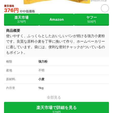
出典：
amazon.co.jp
最安価格
376円
やや低価格
楽天市場
ヤフー
Amazon
376円
506円
商品概要
使いやすく、ふっくらとしたおいしいパンが焼ける強力小麦粉
です。良質な原料小麦を丁寧に挽いて作り、ホームベーカリー
に適しています。袋には、便利な密封チャックがついているの
もポイント。
種類
強力粉
産地
不明
原材料.
小麦
内容量
1kg
全部見る
楽天市場で詳細を見る
376円