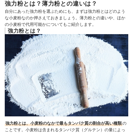
強力粉とは？薄力粉との違いは？
薄力粉と強力粉の見分け方は？
自分にあった強力粉を選ぶためにも、まずは強力粉とはどのよう
パンやお菓子作り専用の小麦粉もチェックしよう
な小麦粉なのか押さえておきましょう。薄力粉との違いや、ほか
の小麦粉で代用可能かについてもご紹介します。
強力粉の売れ筋ランキングもチェック！
強力粉とは？
強力粉とは、小麦粉のなかで最もタンパク質の割合が高い種類
の
ことです。小麦粉は含まれるタンパク質（グルテン）の量によっ