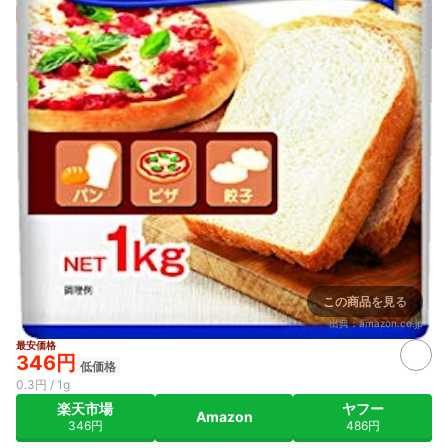
この商品を見る
出典：
amazon.co.jp
最安価格
346円
低価格
0.3円 / 1g
楽天市場
ヤフー
Amazon
346円
486円