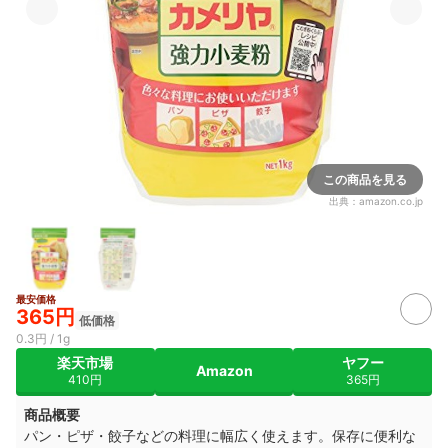
この商品を見る
出典：
amazon.co.jp
最安価格
365円
低価格
0.3円 / 1g
楽天市場
ヤフー
Amazon
410円
365円
商品概要
パン・ピザ・餃子などの料理に幅広く使えます。保存に便利な