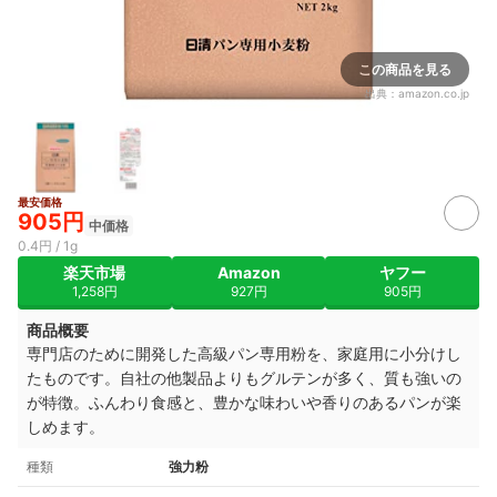
この商品を見る
出典：
amazon.co.jp
最安価格
905円
中価格
0.4円 / 1g
楽天市場
Amazon
ヤフー
1,258円
927円
905円
商品概要
専門店のために開発した高級パン専用粉を、家庭用に小分けし
たものです。自社の他製品よりもグルテンが多く、質も強いの
が特徴。ふんわり食感と、豊かな味わいや香りのあるパンが楽
しめます。
種類
強力粉