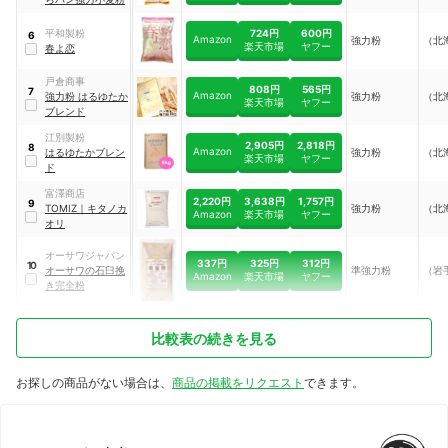
724円
600円
平和製粉
6
Amazon
強力粉
（北
楽天市場
ヤフー
春よ恋
戸倉商事
808円
565円
7
Amazon
強力粉 はるゆたか
強力粉
（北
楽天市場
ヤフー
ブレンド
江別製粉
2,905円
2,818円
8
Amazon
はるゆたかブレン
強力粉
（北
楽天市場
ヤフー
ド
富澤商店
2,220円
3,638円
1,757円
9
TOMIZ
｜
キタノカ
強力粉
（北
Amazon
楽天市場
ヤフー
オリ
オーサワジャパン
337円
325円
312円
10
オーサワの石臼挽
準強力粉
（岩
Amazon
楽天市場
ヤフー
き完全粉
比較表の続きを見る
お探しの商品がない場合は、
商品の掲載をリクエスト
できます。