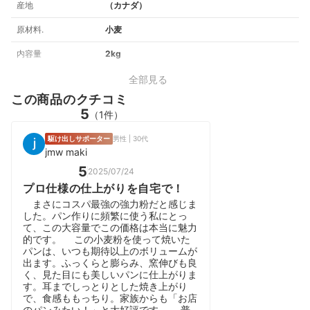
産地
（カナダ）
原材料.
小麦
内容量
2kg
全部見る
この商品のクチコミ
5
（1件）
駆け出しサポーター
男性 | 30代
jmw maki
5
2025/07/24
プロ仕様の仕上がりを自宅で！
まさにコスパ最強の強力粉だと感じま
した。パン作りに頻繁に使う私にとっ
て、この大容量でこの価格は本当に魅力
的です。 この小麦粉を使って焼いた
パンは、いつも期待以上のボリュームが
出ます。ふっくらと膨らみ、窯伸びも良
く、見た目にも美しいパンに仕上がりま
す。耳までしっとりとした焼き上がり
で、食感ももっちり。家族からも「お店
のパンみたい！」と大好評です。 普