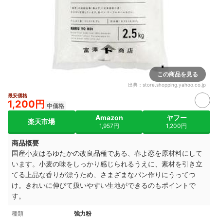
この商品を見る
出典：
store.shopping.yahoo.co.jp
最安価格
1,200円
中価格
Amazon
ヤフー
楽天市場
1,957円
1,200円
商品概要
国産小麦はるゆたかの改良品種である、春よ恋を原材料にして
います。小麦の味をしっかり感じられるうえに、素材を引き立
てる上品な香りが漂うため、さまざまなパン作りにうってつ
け。きれいに伸びて扱いやすい生地ができるのもポイントで
す。
種類
強力粉