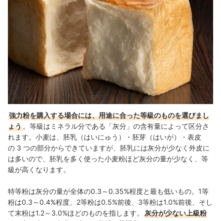
強力粉を購入する場合には、用途に合った等級のものを選びまし
ょう
。等級はミネラル分である「灰分」の含有量によって区分さ
れます。小麦は、胚乳（はいにゅう）・胚芽（はいが）・表皮
の 3 つの部分からできていますが、胚乳には灰分が少なく外皮に
は多いので、胚乳を多く使った小麦粉ほど灰分の量が少なく、等
級が高くなります。
特等粉は灰分の量が全体の0.3～0.35%程度と最も低いもの。1等
粉は0.3～0.4%程度、2等粉は0.5%前後、3等粉は1.0%前後、そし
て末粉は1.2～3.0%ほどのものを指します。
灰分が少ない上級粉