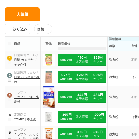
人気順
絞り込み
価格
詳細情報
商品
画像
最安価格
種類
産地
日清製粉ウェルナ
410円
365円
1
Amazon
日清 カメリヤ チ
強力粉
不明
楽天市場
ヤフー
ャック付
日清製粉ウェルナ
927円
1,258円
905円
2
日清 パン専用小麦
強力粉
（カ
Amazon
楽天市場
ヤフー
粉
ニップン
346円
486円
3
Amazon
ニップン
｜
強力小
強力粉
不明
楽天市場
ヤフー
麦粉
1,957円
1,200円
富澤商店
4
楽天市場
強力粉
（北
Amazon
ヤフー
TOMIZ
｜
春よ恋
ニップン
376円
506円
5
Amazon
ニップン
｜
ふっく
強力粉
不明
楽天市場
ヤフー
らパン強力小麦粉